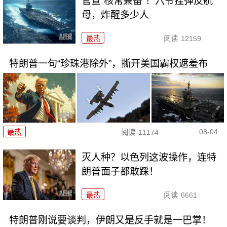
官宣“核常兼备”！六爷挂弹反航
母，炸醒多少人
最热
阅读
12159
特朗普一句“珍珠港除外”，撕开美国霸权遮羞布
08-04
最热
阅读
11174
灭人种？以色列这波操作，连特
朗普面子都敢踩！
最热
阅读
6661
特朗普刚说要谈判，伊朗又是反手就是一巴掌！