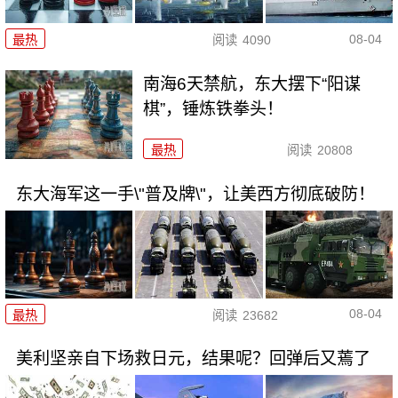
08-04
最热
阅读
4090
南海6天禁航，东大摆下“阳谋
棋”，锤炼铁拳头！
最热
阅读
20808
东大海军这一手\"普及牌\"，让美西方彻底破防！
08-04
最热
阅读
23682
美利坚亲自下场救日元，结果呢？回弹后又蔫了