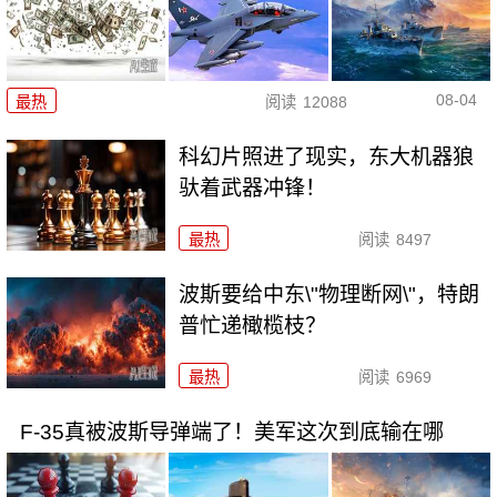
08-04
最热
阅读
12088
科幻片照进了现实，东大机器狼
驮着武器冲锋！
最热
阅读
8497
波斯要给中东\"物理断网\"，特朗
普忙递橄榄枝？
最热
阅读
6969
F-35真被波斯导弹端了！美军这次到底输在哪