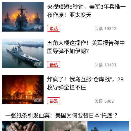
央视短短5秒钟，美军3年兵推一
夜作废！亚太变天
最热
阅读
19322
五角大楼这操作！美军报告称中
国导弹不如伊朗？
最热
阅读
10183
炸疯了！俄乌互掀“仓库战”，28
枚导弹全拦不住
最热
阅读
6982
一张纸条引发血案：美国为何要替日本“托底”？