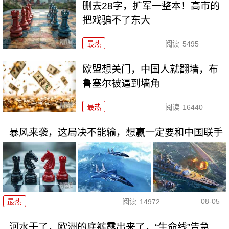
删去28字，扩军一整本！高市的
把戏骗不了东大
最热
阅读
5495
欧盟想关门，中国人就翻墙，布
鲁塞尔被逼到墙角
最热
阅读
16440
暴风来袭，这局决不能输，想赢一定要和中国联手
08-05
最热
阅读
14972
河水干了，欧洲的底裤露出来了，“生命线”告急