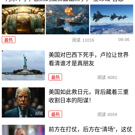
08-06
最热
阅读
11016
美国对巴西下死手，卢拉让世界
看清谁才是真朋友
最热
阅读
8081
美国如此救日元，背后藏着三重
收割日本的阳谋！
最热
阅读
6559
前方在打仗，后方在“清场”，这仗