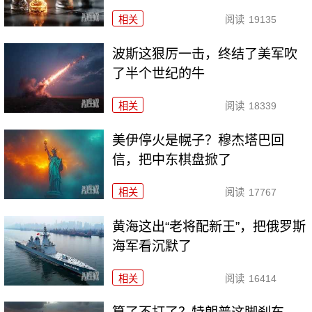
相关
阅读
19135
波斯这狠厉一击，终结了美军吹
了半个世纪的牛
相关
阅读
18339
美伊停火是幌子？穆杰塔巴回
信，把中东棋盘掀了
相关
阅读
17767
黄海这出“老将配新王”，把俄罗斯
海军看沉默了
相关
阅读
16414