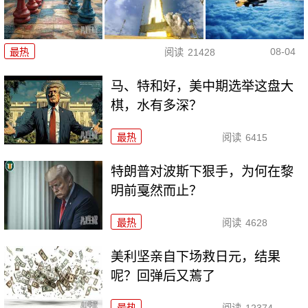
08-04
最热
阅读
21428
马、特和好，美中期选举这盘大
棋，水有多深？
最热
阅读
6415
特朗普对波斯下狠手，为何在黎
明前戛然而止？
最热
阅读
4628
美利坚亲自下场救日元，结果
呢？回弹后又蔫了
最热
阅读
12374