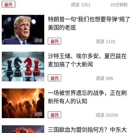
最热
阅读
1251
25分钟前
特朗普一句“我们也想要导弹”揭了
美国的老底
最热
阅读
1101
沙特王储、埃尔多安、夏巴兹在
麦加搞了个大新闻
最热
阅读
986
一场被世界遗忘的战争，正在刷
新所有人的认知
最热
阅读
20259
三国歃血为盟剑指何方？中东大