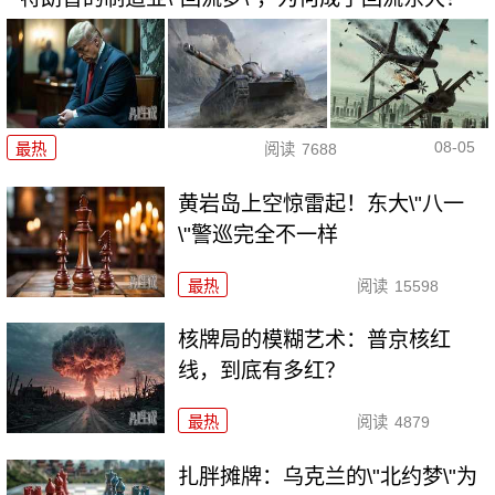
08-05
最热
阅读
7688
黄岩岛上空惊雷起！东大\"八一
\"警巡完全不一样
最热
阅读
15598
核牌局的模糊艺术：普京核红
线，到底有多红？
最热
阅读
4879
扎胖摊牌：乌克兰的\"北约梦\"为