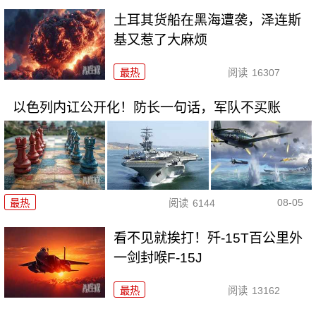
土耳其货船在黑海遭袭，泽连斯
基又惹了大麻烦
最热
阅读
16307
以色列内讧公开化！防长一句话，军队不买账
08-05
最热
阅读
6144
看不见就挨打！歼-15T百公里外
一剑封喉F-15J
最热
阅读
13162