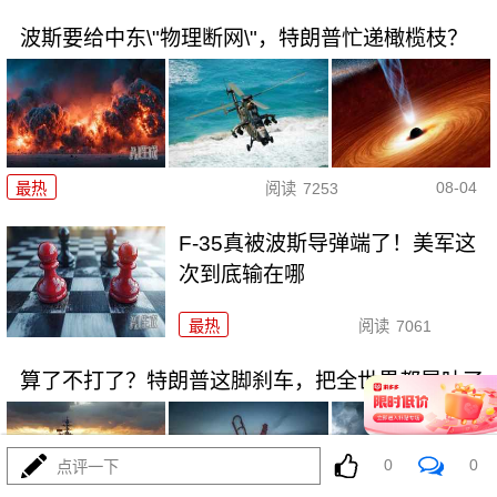
波斯要给中东\"物理断网\"，特朗普忙递橄榄枝？
08-04
最热
阅读
7253
F-35真被波斯导弹端了！美军这
次到底输在哪
最热
阅读
7061
算了不打了？特朗普这脚刹车，把全世界都晃吐了
0
0
点评一下