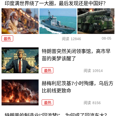
印度满世界绕了一大圈，最后发现还是中国好？
08-05
最热
阅读
12846
特朗普突然关闭领事馆，高市早
苗的美梦该醒了
最热
阅读
10914
赫梅利尼茨基7小时殉爆，乌后方
比前线更致命
最热
阅读
8156
特朗普的制造业\"回流梦\"，为何成了回流东大？