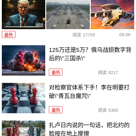
08-06
最热
阅读
17709
125万还是5万？俄乌战损数字背
后的\"三国杀\"
最热
阅读
8217
对检察官体系下手！李在明要打
破\"青瓦台魔咒\"
最热
阅读
6306
扎卢日内说的一句话，把北约的
脸按在地上摩擦