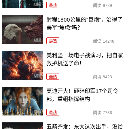
最热
阅读
9739
射程1800公里的“巨炮”，治得了
美军“焦虑”吗？
最热
阅读
14248
美利坚一场电子战演习，把自家
救护机送了命！
最热
阅读
8423
莫迪开大！砸碎印军17个司令
部，重组指挥结构
最热
阅读
7736
五箭齐发：东大这次出手，没给