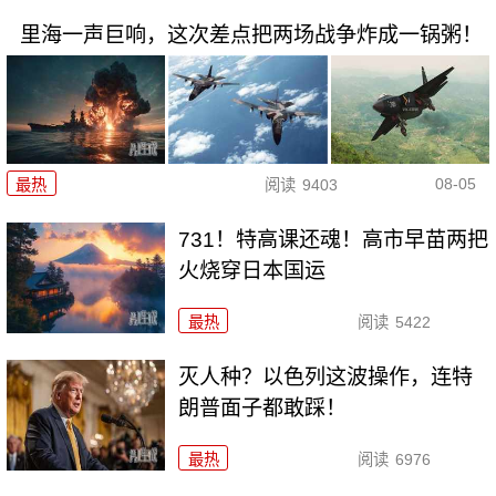
里海一声巨响，这次差点把两场战争炸成一锅粥！
08-05
最热
阅读
9403
731！特高课还魂！高市早苗两把
火烧穿日本国运
最热
阅读
5422
灭人种？以色列这波操作，连特
朗普面子都敢踩！
最热
阅读
6976