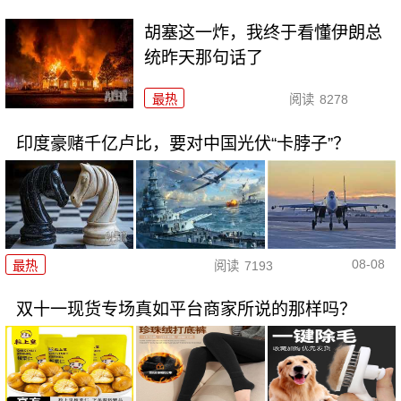
胡塞这一炸，我终于看懂伊朗总
统昨天那句话了
最热
阅读
8278
印度豪赌千亿卢比，要对中国光伏“卡脖子”？
08-08
最热
阅读
7193
双十一现货专场真如平台商家所说的那样吗？