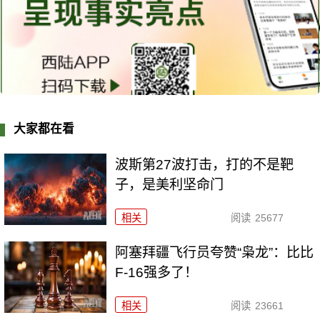
大家都在看
波斯第27波打击，打的不是靶
子，是美利坚命门
相关
阅读
25677
阿塞拜疆飞行员夸赞“枭龙”：比比
F-16强多了！
相关
阅读
23661