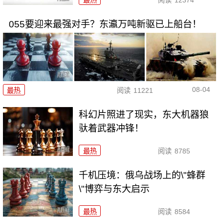
055要迎来最强对手？东瀛万吨新驱已上船台！
08-04
最热
阅读
11221
科幻片照进了现实，东大机器狼
驮着武器冲锋！
最热
阅读
8785
千机压境：俄乌战场上的\"蜂群
\"博弈与东大启示
最热
阅读
8584