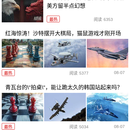
美方留半点幻想
最热
阅读
6353
红海惊涛！沙特摆开大棋局，猫鼠游戏才刚开场
08-07
最热
阅读
5377
青瓦台的\"拍桌\"，能让跪太久的韩国站起来吗？
08-07
最热
阅读
5034