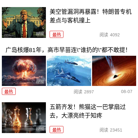
美空管漏洞再暴露！特朗普专机
差点与客机撞上
最热
阅读
4092
广岛核爆81年，高市早苗连\"谁扔的\"都不敢提！
08-07
最热
阅读
2897
五箭齐发！熊猫这一巴掌扇过
去，大漂亮终于知疼
最热
阅读
23451