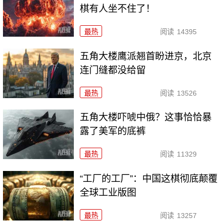
棋有人坐不住了！
最热
阅读
14395
五角大楼鹰派翘首盼进京，北京
连门缝都没给留
最热
阅读
13526
五角大楼吓唬中俄？这事恰恰暴
露了美军的底裤
最热
阅读
11329
“工厂的工厂”：中国这棋彻底颠覆
全球工业版图
最热
阅读
13257