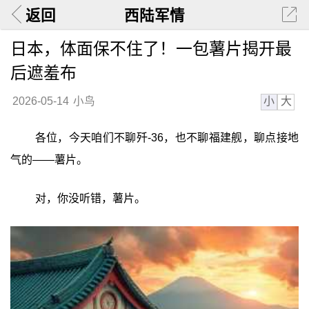
返回
西陆军情
日本，体面保不住了！一包薯片揭开最
后遮羞布
小
大
2026-05-14
小鸟
各位，今天咱们不聊歼-36，也不聊福建舰，聊点接地
气的——薯片。
对，你没听错，薯片。