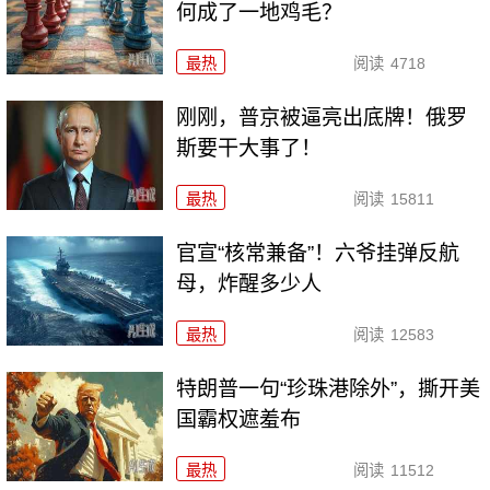
何成了一地鸡毛？
最热
阅读
4718
刚刚，普京被逼亮出底牌！俄罗
斯要干大事了！
最热
阅读
15811
官宣“核常兼备”！六爷挂弹反航
母，炸醒多少人
最热
阅读
12583
特朗普一句“珍珠港除外”，撕开美
国霸权遮羞布
最热
阅读
11512