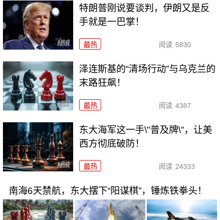
特朗普刚说要谈判，伊朗又是反
手就是一巴掌！
最热
阅读
5830
泽连斯基的“清场行动”与乌克兰的
末路狂飙！
最热
阅读
4387
东大海军这一手\"普及牌\"，让美
西方彻底破防！
最热
阅读
24333
南海6天禁航，东大摆下“阳谋棋”，锤炼铁拳头！