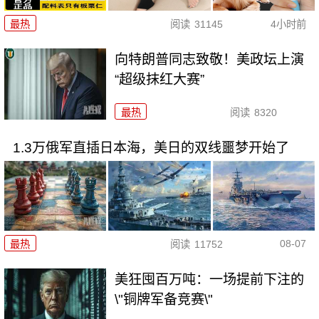
最热
阅读
31145
4小时前
向特朗普同志致敬！美政坛上演
“超级抹红大赛”
最热
阅读
8320
1.3万俄军直插日本海，美日的双线噩梦开始了
08-07
最热
阅读
11752
美狂囤百万吨：一场提前下注的
\"铜牌军备竞赛\"