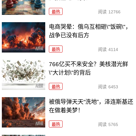
最热
阅读
12766
电商哭晕：俄乌互相砸\"饭碗\"，
战争已没有后方
最热
阅读
4114
766亿买不来安全？美核潜光鲜
\"大计划\"的背后
最热
阅读
6453
被俄导弹天天“洗地”，泽连斯基还
在做着美梦！
最热
阅读
5765