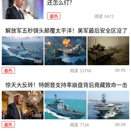
还怎么打？
最热
阅读
5472
解放军五秒镜头颠覆太平洋！美军最后安全区没了
08-05
最热
阅读
13756
惊天大反转！特朗普支持率崩盘背后竟藏致命一击
08-05
最热
阅读
7726