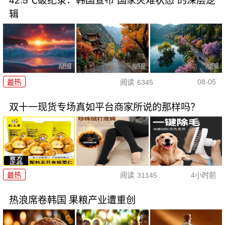
42.5℃破纪录：韩国宣布“国家灾难状态”的深层逻
辑
08-05
最热
阅读
6345
双十一现货专场真如平台商家所说的那样吗？
最热
阅读
31145
4小时前
热浪席卷韩国 果粮产业遭重创