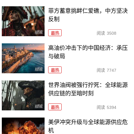
菲方蓄意挑衅仁爱礁，中方坚决
反制
最热
阅读
3508
高油价冲击下的中国经济：承压
与破局
最热
阅读
7747
世界油阀被强行拧死：全球能源
供应链的至暗时刻
最热
阅读
5394
美伊冲突升级与全球能源供应危
机