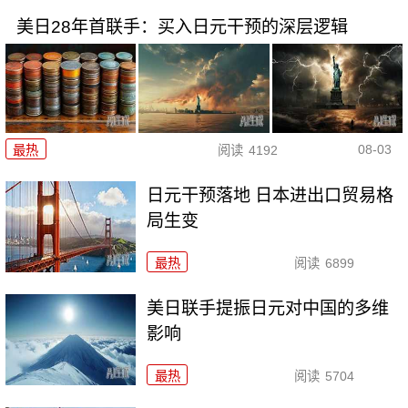
美日28年首联手：买入日元干预的深层逻辑
08-03
最热
阅读
4192
日元干预落地 日本进出口贸易格
局生变
最热
阅读
6899
美日联手提振日元对中国的多维
影响
最热
阅读
5704