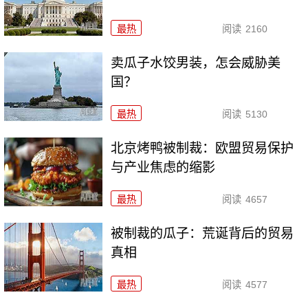
最热
阅读
2160
卖瓜子水饺男装，怎会威胁美
国？
最热
阅读
5130
北京烤鸭被制裁：欧盟贸易保护
与产业焦虑的缩影
最热
阅读
4657
被制裁的瓜子：荒诞背后的贸易
真相
最热
阅读
4577