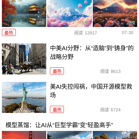
07-30
最热
阅读
12817
中美AI分野：从“造脑”到“铸身”的
战略分野
最热
阅读
8613
美AI失控闯祸，中国开源模型救
场
最热
阅读
6724
模型蒸馏：让AI从“巨型学霸”变“轻盈高手”