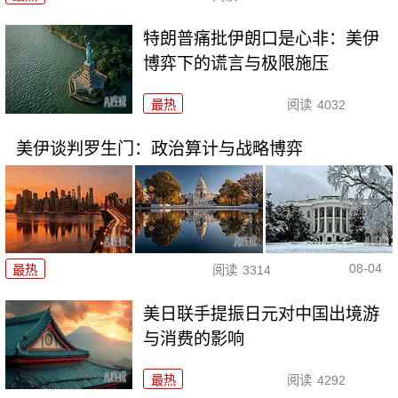
特朗普痛批伊朗口是心非：美伊
博弈下的谎言与极限施压
最热
阅读
4032
美伊谈判罗生门：政治算计与战略博弈
08-04
最热
阅读
3314
美日联手提振日元对中国出境游
与消费的影响
最热
阅读
4292