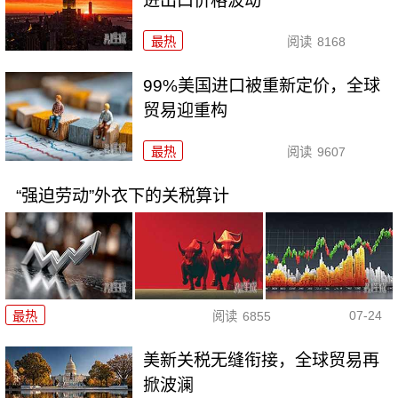
进出口价格波动
最热
阅读
8168
99%美国进口被重新定价，全球
贸易迎重构
最热
阅读
9607
“强迫劳动”外衣下的关税算计
07-24
最热
阅读
6855
美新关税无缝衔接，全球贸易再
掀波澜