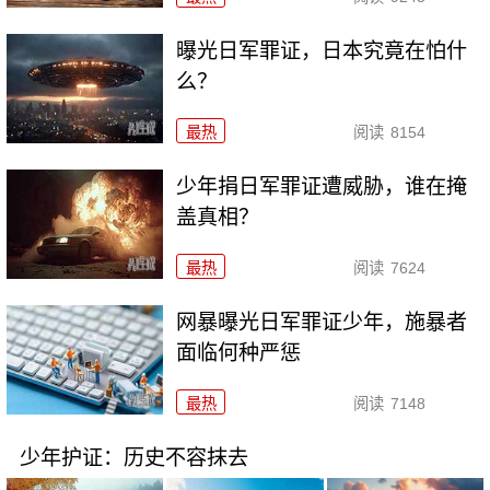
曝光日军罪证，日本究竟在怕什
么？
最热
阅读
8154
少年捐日军罪证遭威胁，谁在掩
盖真相？
最热
阅读
7624
网暴曝光日军罪证少年，施暴者
面临何种严惩
最热
阅读
7148
少年护证：历史不容抹去