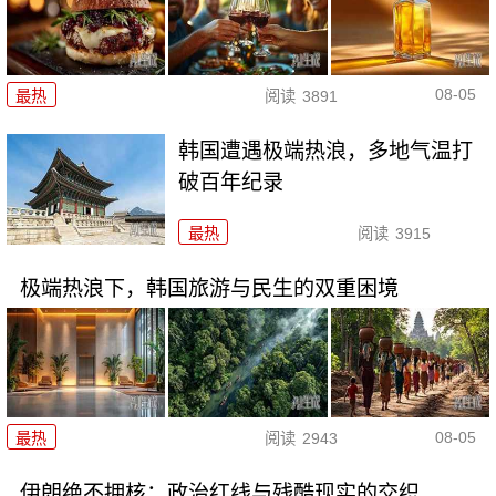
08-05
最热
阅读
3891
韩国遭遇极端热浪，多地气温打
破百年纪录
最热
阅读
3915
极端热浪下，韩国旅游与民生的双重困境
08-05
最热
阅读
2943
伊朗绝不拥核：政治红线与残酷现实的交织