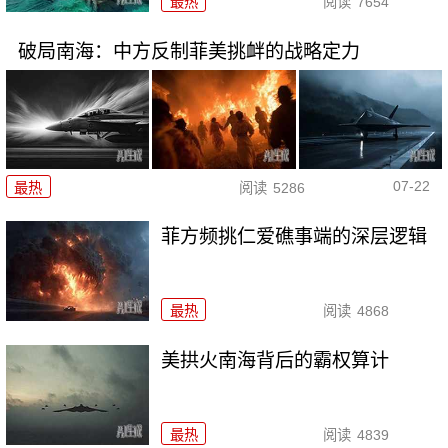
最热
阅读
7654
破局南海：中方反制菲美挑衅的战略定力
07-22
最热
阅读
5286
菲方频挑仁爱礁事端的深层逻辑
最热
阅读
4868
美拱火南海背后的霸权算计
最热
阅读
4839