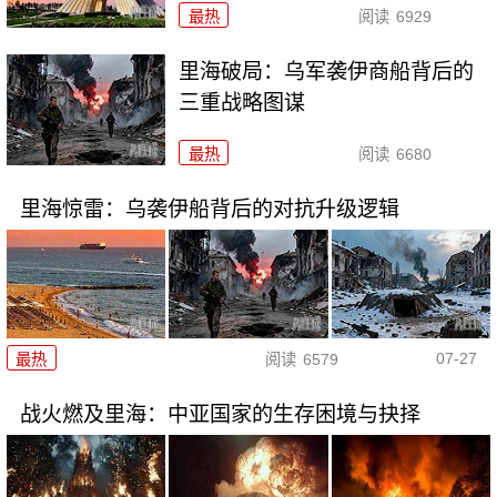
最热
阅读
6929
里海破局：乌军袭伊商船背后的
三重战略图谋
最热
阅读
6680
里海惊雷：乌袭伊船背后的对抗升级逻辑
07-27
最热
阅读
6579
战火燃及里海：中亚国家的生存困境与抉择