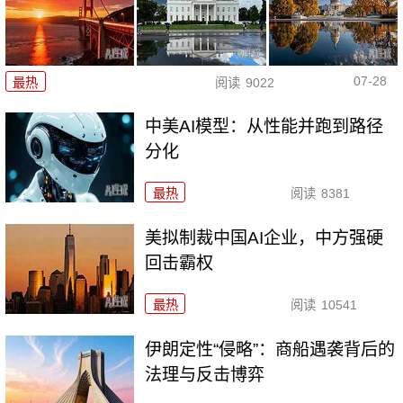
07-28
最热
阅读
9022
中美AI模型：从性能并跑到路径
分化
最热
阅读
8381
美拟制裁中国AI企业，中方强硬
回击霸权
最热
阅读
10541
伊朗定性“侵略”：商船遇袭背后的
法理与反击博弈