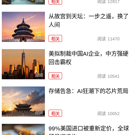
相关
阅读
12817
从故宫到天坛：一步之遥，换了
人间
相关
阅读
11470
美拟制裁中国AI企业，中方强硬
回击霸权
相关
阅读
10541
存储告急：AI狂潮下的芯片荒局
相关
阅读
10052
99%美国进口被重新定价，全球