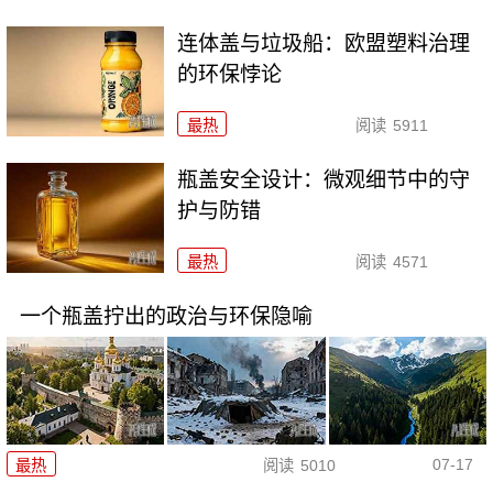
连体盖与垃圾船：欧盟塑料治理
的环保悖论
最热
阅读
5911
瓶盖安全设计：微观细节中的守
护与防错
最热
阅读
4571
一个瓶盖拧出的政治与环保隐喻
07-17
最热
阅读
5010