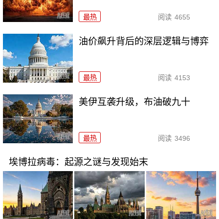
最热
阅读
4655
油价飙升背后的深层逻辑与博弈
最热
阅读
4153
美伊互袭升级，布油破九十
最热
阅读
3496
埃博拉病毒：起源之谜与发现始末