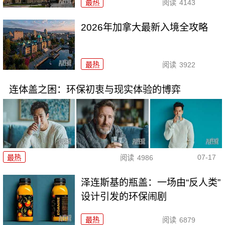
最热
阅读
4143
2026年加拿大最新入境全攻略
最热
阅读
3922
连体盖之困：环保初衷与现实体验的博弈
07-17
最热
阅读
4986
泽连斯基的瓶盖：一场由“反人类”
设计引发的环保闹剧
最热
阅读
6879