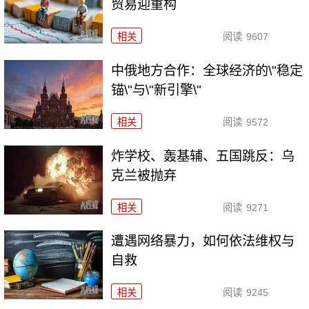
贸易迎重构
相关
阅读
9607
中俄地方合作：全球经济的\"稳定
锚\"与\"新引擎\"
相关
阅读
9572
炸学校、轰基辅、五国跳反：乌
克兰被抛弃
相关
阅读
9271
遭遇网络暴力，如何依法维权与
自救
相关
阅读
9245