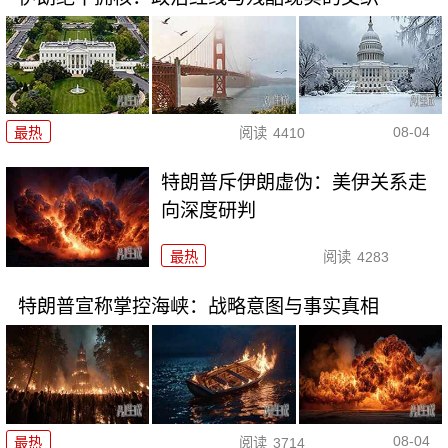
08-04
最热
阅读
4410
特朗普斥伊朗虚伪：美伊关系走
向深度研判
最热
阅读
4283
特朗普宣称掌控海峡：战略意图与事实真相
08-04
最热
阅读
3714