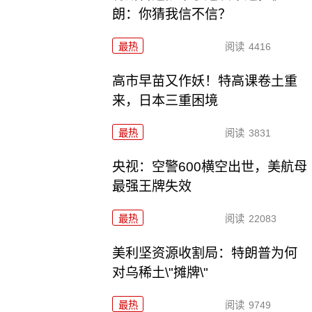
朗：你猜我信不信？
最热
阅读
4416
高市早苗又作妖！特高课卷土重
来，日本三重困境
最热
阅读
3831
央视：空警600横空出世，美航母
最强王牌失效
最热
阅读
22083
美利坚资源收割局：特朗普为何
对乌稀土\"摊牌\"
最热
阅读
9749