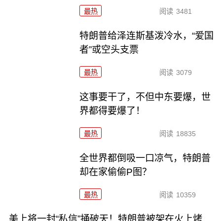
最热
阅读
3481
特朗普给泽连斯基泼冷水，“爱国
者”或空头支票
最热
阅读
3079
这事要干了，不但中东要爆，世
界都得要爆了！
最热
阅读
18835
全世界都倒吸一口凉气，特朗普
却在家偷偷P图？
最热
阅读
10359
美上将一封“私信”捅破天！特朗普被架在火上烤