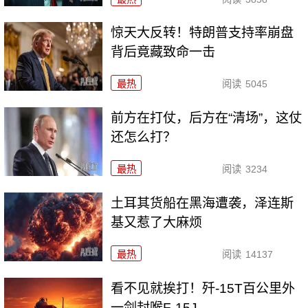
惊天大反转！特朗普支持率崩盘
背后竟藏致命一击
最热
阅读
5045
前方在打仗，后方在“清场”，这仗
还怎么打？
最热
阅读
3234
土耳其货船在黑海遭袭，泽连斯
基又惹了大麻烦
最热
阅读
14137
看不见就挨打！歼-15T百公里外
一剑封喉F-15J