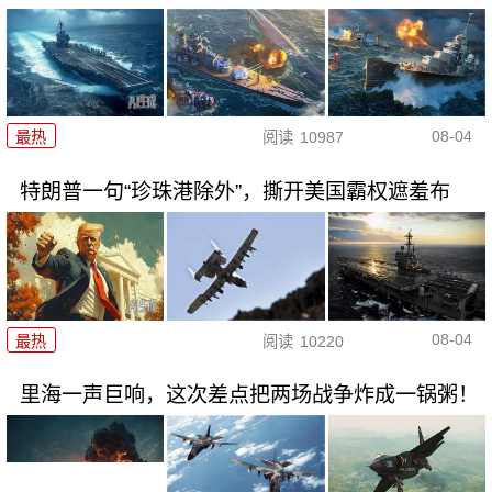
08-04
最热
阅读
10987
特朗普一句“珍珠港除外”，撕开美国霸权遮羞布
08-04
最热
阅读
10220
里海一声巨响，这次差点把两场战争炸成一锅粥！