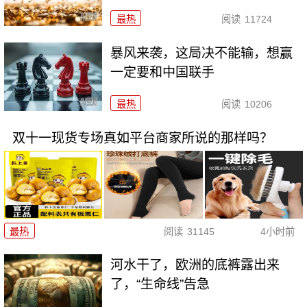
最热
阅读
11724
暴风来袭，这局决不能输，想赢
一定要和中国联手
最热
阅读
10206
双十一现货专场真如平台商家所说的那样吗？
最热
阅读
31145
4小时前
河水干了，欧洲的底裤露出来
了，“生命线”告急