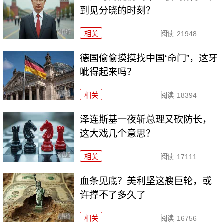
到见分晓的时刻？
相关
阅读
21948
德国偷偷摸摸找中国“命门”，这牙
呲得起来吗？
相关
阅读
18394
泽连斯基一夜斩总理又砍防长，
这大戏几个意思？
相关
阅读
17111
血条见底？美利坚这艘巨轮，或
许撑不了多久了
相关
阅读
16756