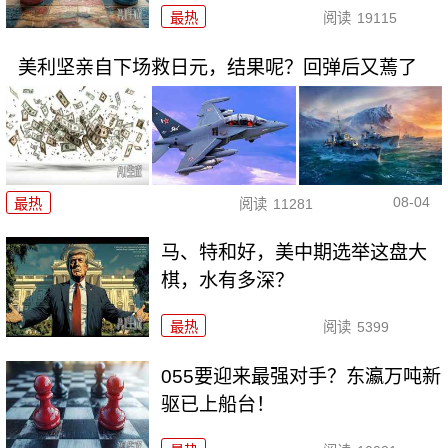
最热
阅读
19115
美利坚亲自下场救日元，结果呢？回弹后又蔫了
08-04
最热
阅读
11281
马、特和好，美中期选举这盘大
棋，水有多深？
最热
阅读
5399
055要迎来最强对手？东瀛万吨新
驱已上船台！