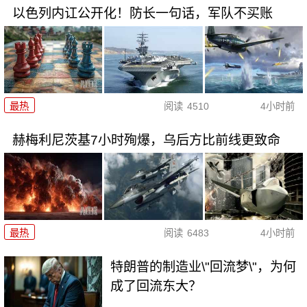
以色列内讧公开化！防长一句话，军队不买账
最热
阅读
4510
4小时前
赫梅利尼茨基7小时殉爆，乌后方比前线更致命
最热
阅读
6483
4小时前
特朗普的制造业\"回流梦\"，为何
成了回流东大？