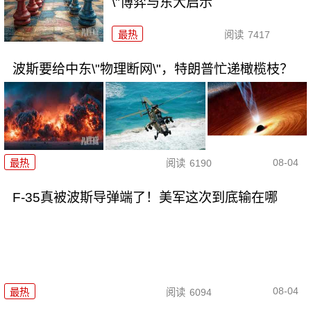
\"博弈与东大启示
最热
阅读
7417
波斯要给中东\"物理断网\"，特朗普忙递橄榄枝？
08-04
最热
阅读
6190
F-35真被波斯导弹端了！美军这次到底输在哪
08-04
最热
阅读
6094