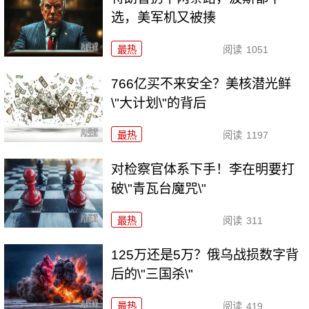
选，美军机又被揍
最热
阅读
1051
766亿买不来安全？美核潜光鲜
\"大计划\"的背后
最热
阅读
1197
对检察官体系下手！李在明要打
破\"青瓦台魔咒\"
最热
阅读
311
125万还是5万？俄乌战损数字背
后的\"三国杀\"
最热
阅读
419