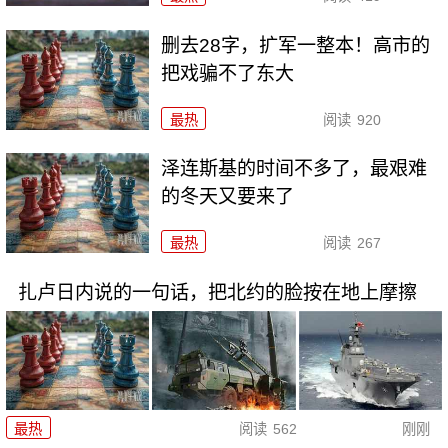
删去28字，扩军一整本！高市的
把戏骗不了东大
最热
阅读
920
泽连斯基的时间不多了，最艰难
的冬天又要来了
最热
阅读
267
扎卢日内说的一句话，把北约的脸按在地上摩擦
最热
阅读
562
刚刚