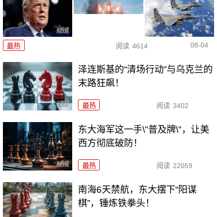
08-04
最热
阅读
4614
泽连斯基的“清场行动”与乌克兰的
末路狂飙！
最热
阅读
3402
东大海军这一手\"普及牌\"，让美
西方彻底破防！
最热
阅读
22059
南海6天禁航，东大摆下“阳谋
棋”，锤炼铁拳头！