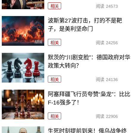
相关
阅读
24573
波斯第27波打击，打的不是靶
子，是美利坚命门
相关
阅读
24256
默茨的“川剧变脸”：德国政府对华
政策大转向？
相关
阅读
24136
阿塞拜疆飞行员夸赞“枭龙”：比比
F-16强多了！
相关
阅读
22906
生死时刻提前到来！俄乌战争终