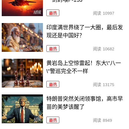
最热
阅读
10997
印度满世界绕了一大圈，最后发
现还是中国好？
最热
阅读
10682
黄岩岛上空惊雷起！东大\"八一
\"警巡完全不一样
最热
阅读
13175
特朗普突然关闭领事馆，高市早
苗的美梦该醒了
最热
阅读
8949