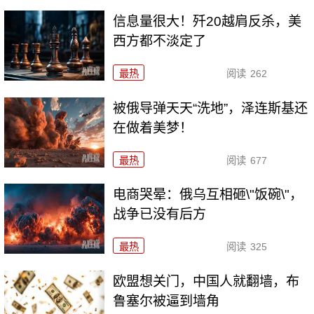
信息量很大！歼20越肩反杀，美
西方都不淡定了
最热
阅读
262
被俄导弹天天“洗地”，泽连斯基还
在做着美梦！
最热
阅读
677
电商哭晕：俄乌互相砸\"饭碗\"，
战争已没有后方
最热
阅读
325
欧盟想关门，中国人就翻墙，布
鲁塞尔被逼到墙角