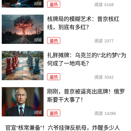
最热
阅读
6168
核牌局的模糊艺术：普京核红
线，到底有多红？
最热
阅读
3377
扎胖摊牌：乌克兰的\"北约梦\"为
何成了一地鸡毛？
最热
阅读
3342
刚刚，普京被逼亮出底牌！俄罗
斯要干大事了！
最热
阅读
14286
官宣“核常兼备”！六爷挂弹反航母，炸醒多少人