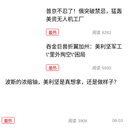
普京不忍了！俄突破禁忌，猛轰
美资无人机工厂
最热
阅读
8282
吞金巨兽折翼加州：美利坚军工
\"里外掏空\"困局
最热
阅读
5930
波斯的浓缩铀，美利坚是真想拿，还是做样子？
08-03
最热
阅读
3908