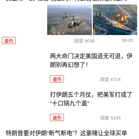
08-02
最热
阅读
9036
两大命门决定美国退无可退，伊
朗别再幻想了！
最热
阅读
6714
打伊朗五个月仗，把美军打成了
“十口锅九个盖”
最热
阅读
5143
特朗普要对伊朗“断气断电”？这豪赌让全球买单