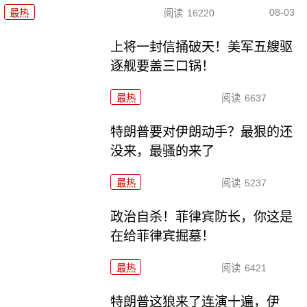
08-03
最热
阅读
16220
上将一封信捅破天！美军五艘驱
逐舰要盖三口锅！
最热
阅读
6637
特朗普要对伊朗动手？最狠的还
没来，最骚的来了
最热
阅读
5237
政治自杀！菲律宾防长，你这是
在给菲律宾掘墓！
最热
阅读
6421
特朗普这狼来了连演十遍，伊