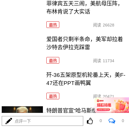
菲律宾五天三闹，美航母压阵，
布林肯说了大实话
最热
阅读
26628
爱国者只剩半条命，美军却拉着
沙特去伊拉克踩雷
最热
阅读
11734
歼-36五架原型机轮番上天，美F-
47还在PPT画鸭翼
最热
阅读
20471
特朗普官宣“哈马斯缴械”，内塔尼
亚胡不认账
0
0
点评一下