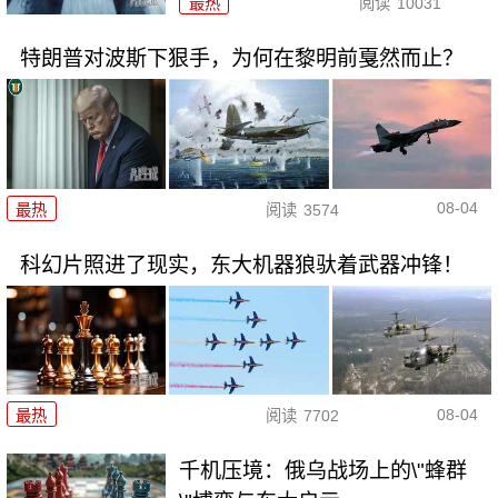
最热
阅读
10031
特朗普对波斯下狠手，为何在黎明前戛然而止？
08-04
最热
阅读
3574
科幻片照进了现实，东大机器狼驮着武器冲锋！
08-04
最热
阅读
7702
千机压境：俄乌战场上的\"蜂群