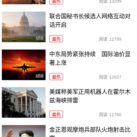
最热
阅读
13299
联合国秘书长候选人网络互动对
话开启
最热
阅读
12799
中东局势紧张持续 国际油价显
著上涨
最热
阅读
12027
美媒称美军正用机器人在霍尔木
兹海峡排雷
最热
阅读
11760
金正恩观摩炮兵部队火炮射击比