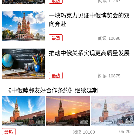
最热
阅读
11267
一块巧克力见证中俄博览会的双
向奔赴
最热
阅读
12698
推动中俄关系实现更高质量发展
最热
阅读
10875
《中俄睦邻友好合作条约》继续延期
05-20
最热
阅读
10169