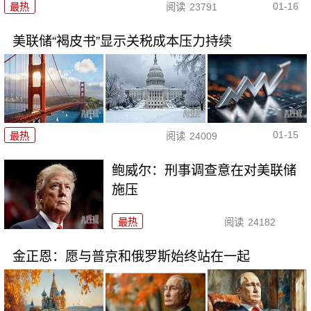
01-16
最热
阅读
23791
美联储“褐皮书”显示关税成本压力持续
01-15
最热
阅读
24009
鲍威尔：刑事调查意在对美联储
施压
最热
阅读
24182
金正恩：愿与普京和俄罗斯始终站在一起