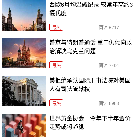
西欧6月均温破纪录 较常年高约3
摄氏度
最热
阅读
6717
普京与特朗普通话 重申仍倾向政
治解决乌克兰问题
最热
阅读
7404
美拒绝承认国际刑事法院对美国
人有司法管辖权
最热
阅读
8983
世界黄金协会：今年下半年金价
走势或将趋稳