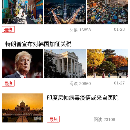
01-28
最热
阅读
16858
特朗普宣布对韩国加征关税
01-27
最热
阅读
20860
印度尼帕病毒疫情或来自医院
最热
阅读
23108