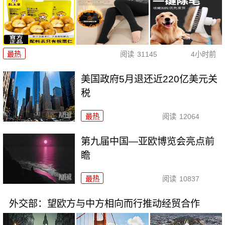
最热
阅读
31145
4小时前
美国政府5月退还近220亿美元关
税
最热
阅读
12064
第九届中国—亚欧博览会亮点前
瞻
最热
阅读
10837
外交部：望欧方与中方相向而行推动经贸合作