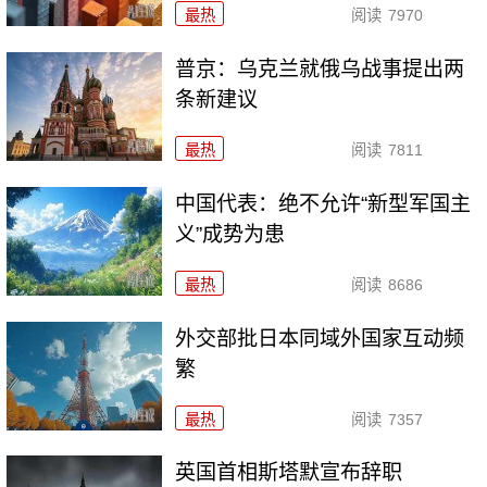
最热
阅读
7970
普京：乌克兰就俄乌战事提出两
条新建议
最热
阅读
7811
中国代表：绝不允许“新型军国主
义”成势为患
最热
阅读
8686
外交部批日本同域外国家互动频
繁
最热
阅读
7357
英国首相斯塔默宣布辞职