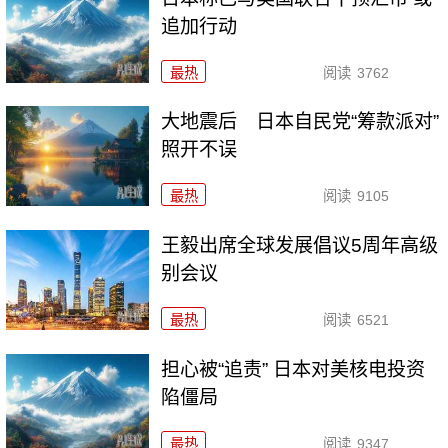
追加行动
最热
阅读
3762
大地震后 日本自民党“筹款派对”
照开不误
最热
阅读
9105
王毅出席全球发展倡议5周年高级
别会议
最热
阅读
6521
担心被“追责” 日本对美核电投资
陷僵局
最热
阅读
9347