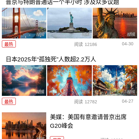
普京与特朗普通话一个半小时 涉及众多议题
04-30
最热
阅读
12186
日本2025年“孤独死”人数超2.2万人
04-27
最热
阅读
12782
美媒：美国有意邀请普京出席
G20峰会