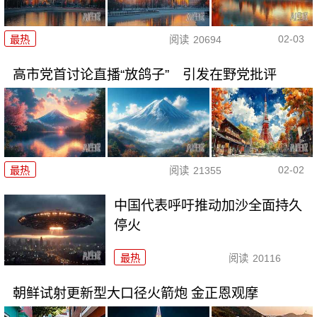
02-03
最热
阅读
20694
高市党首讨论直播“放鸽子” 引发在野党批评
02-02
最热
阅读
21355
中国代表呼吁推动加沙全面持久
停火
最热
阅读
20116
朝鲜试射更新型大口径火箭炮 金正恩观摩