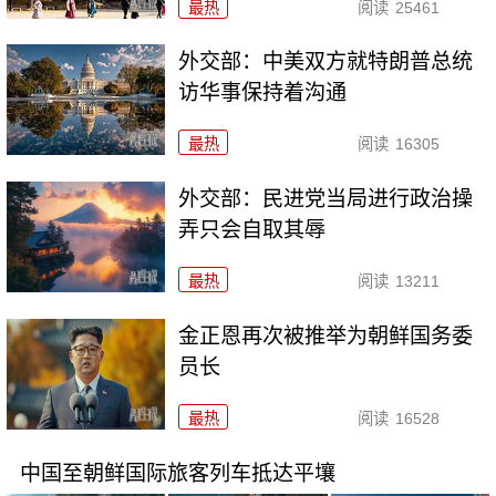
最热
阅读
25461
外交部：中美双方就特朗普总统
访华事保持着沟通
最热
阅读
16305
外交部：民进党当局进行政治操
弄只会自取其辱
最热
阅读
13211
金正恩再次被推举为朝鲜国务委
员长
最热
阅读
16528
中国至朝鲜国际旅客列车抵达平壤