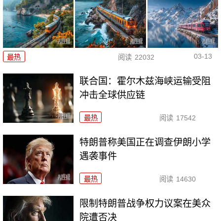
03-13
最热
阅读
22032
联合国：霍尔木兹海峡运输受阻
冲击全球供应链
最热
阅读
17542
特朗普称美国正在调查伊朗小学
遇袭事件
最热
阅读
14630
限制特朗普战争权力议案在美众
院遭否决