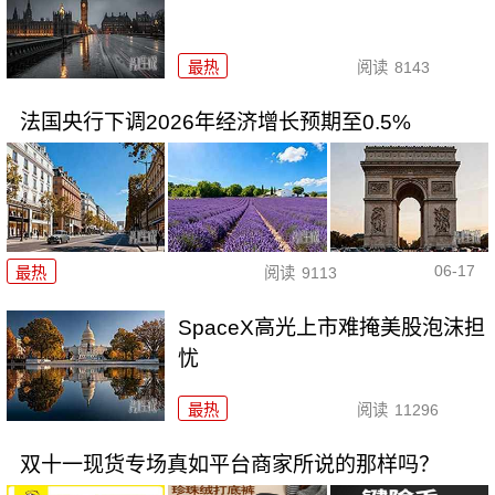
最热
阅读
8143
法国央行下调2026年经济增长预期至0.5%
06-17
最热
阅读
9113
SpaceX高光上市难掩美股泡沫担
忧
最热
阅读
11296
双十一现货专场真如平台商家所说的那样吗？