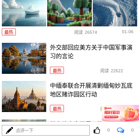
01-06
最热
阅读
26574
外交部回应美方关于中国军事演
习的言论
最热
阅读
22622
中缅泰联合开展清剿缅甸妙瓦底
地区赌诈园区行动
最热
阅读
26521
普京致电金正恩：将加强两国友
0
0
点评一下
好同盟关系