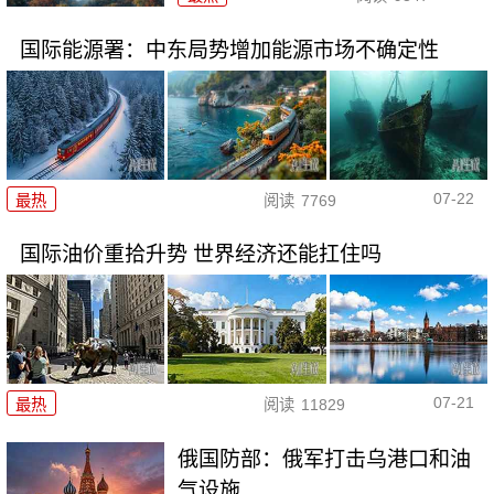
国际能源署：中东局势增加能源市场不确定性
07-22
最热
阅读
7769
国际油价重拾升势 世界经济还能扛住吗
07-21
最热
阅读
11829
俄国防部：俄军打击乌港口和油
气设施