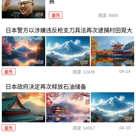
赛
最热
阅读
9959
日本警方以涉嫌违反枪支刀具法再次逮捕村田晃大
04-14
最热
阅读
12439
日本政府决定再次释放石油储备
04-10
最热
阅读
14057