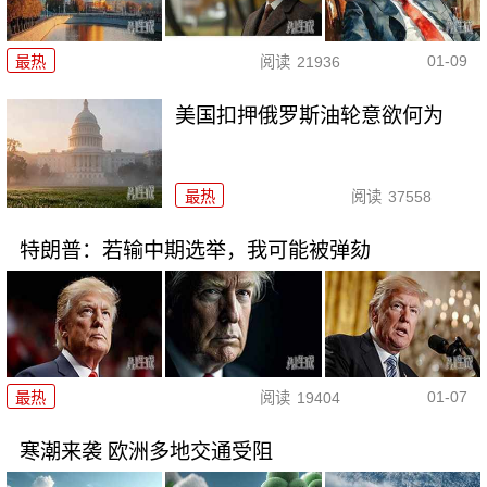
01-09
最热
阅读
21936
美国扣押俄罗斯油轮意欲何为
最热
阅读
37558
特朗普：若输中期选举，我可能被弹劾
01-07
最热
阅读
19404
寒潮来袭 欧洲多地交通受阻