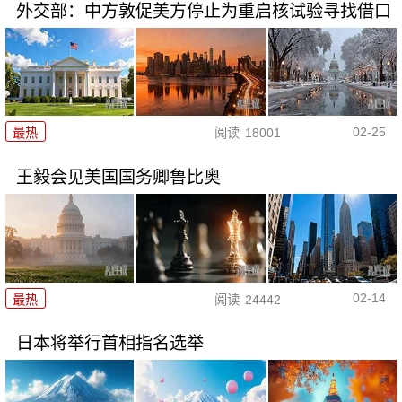
外交部：中方敦促美方停止为重启核试验寻找借口
02-25
最热
阅读
18001
王毅会见美国国务卿鲁比奥
02-14
最热
阅读
24442
日本将举行首相指名选举