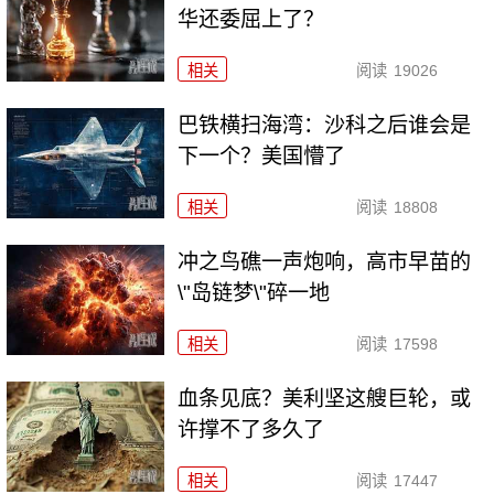
华还委屈上了？
相关
阅读
19026
巴铁横扫海湾：沙科之后谁会是
下一个？美国懵了
相关
阅读
18808
冲之鸟礁一声炮响，高市早苗的
\"岛链梦\"碎一地
相关
阅读
17598
血条见底？美利坚这艘巨轮，或
许撑不了多久了
相关
阅读
17447