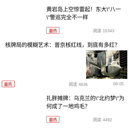
黄岩岛上空惊雷起！东大\"八一
\"警巡完全不一样
最热
阅读
15343
核牌局的模糊艺术：普京核红线，到底有多红？
08-05
最热
阅读
4636
扎胖摊牌：乌克兰的\"北约梦\"为
何成了一地鸡毛？
最热
阅读
4492