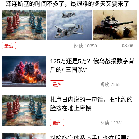
泽连斯基的时间不多了，最艰难的冬天又要来了
08-06
最热
阅读
10350
125万还是5万？俄乌战损数字背
后的\"三国杀\"
最热
阅读
7858
扎卢日内说的一句话，把北约的
脸按在地上摩擦
最热
阅读
12331
对检察官体系下手！李在明要打