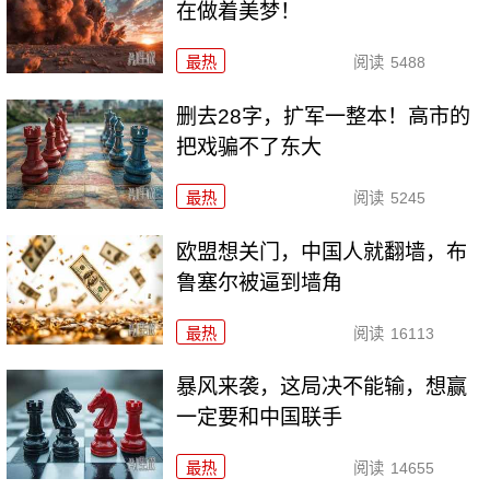
在做着美梦！
最热
阅读
5488
删去28字，扩军一整本！高市的
把戏骗不了东大
最热
阅读
5245
欧盟想关门，中国人就翻墙，布
鲁塞尔被逼到墙角
最热
阅读
16113
暴风来袭，这局决不能输，想赢
一定要和中国联手
最热
阅读
14655