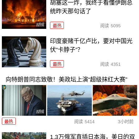
胡塞这一炸，我终于看懂伊朗总
统昨天那句话了
最热
阅读
5095
印度豪赌千亿卢比，要对中国光
伏“卡脖子”？
最热
阅读
4351
向特朗普同志致敬！美政坛上演“超级抹红大赛”
最热
阅读
5414
3小时前
1.3万俄军直插日本海，美日的双