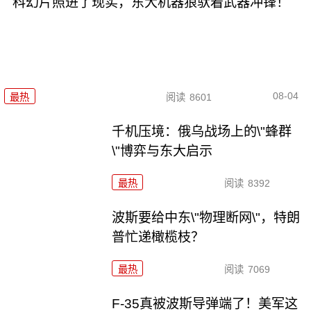
科幻片照进了现实，东大机器狼驮着武器冲锋！
08-04
最热
阅读
8601
千机压境：俄乌战场上的\"蜂群
\"博弈与东大启示
最热
阅读
8392
波斯要给中东\"物理断网\"，特朗
普忙递橄榄枝？
最热
阅读
7069
F-35真被波斯导弹端了！美军这