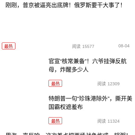
刚刚，普京被逼亮出底牌！俄罗斯要干大事了！
08-04
最热
阅读
15577
官宣“核常兼备”！六爷挂弹反航
母，炸醒多少人
最热
阅读
12309
特朗普一句“珍珠港除外”，撕开美
国霸权遮羞布
最热
阅读
11324