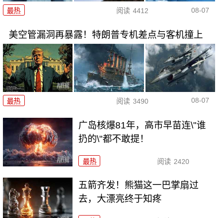
08-07
最热
阅读
4412
美空管漏洞再暴露！特朗普专机差点与客机撞上
08-07
最热
阅读
3490
广岛核爆81年，高市早苗连\"谁
扔的\"都不敢提！
最热
阅读
2420
五箭齐发！熊猫这一巴掌扇过
去，大漂亮终于知疼