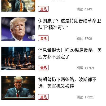
最热
阅读
4143
伊朗赢了？这是特朗普给革命卫
队下“精准毒计”
最热
阅读
5709
信息量很大！歼20越肩反杀，美
西方都不淡定了
最热
阅读
11769
特朗普扔下两条路，波斯都不
选，美军机又被揍
最热
阅读
17221