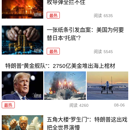
枚导弹全拦不住
最热
阅读
6535
一张纸条引发血案：美国为何要
替日本“托底”？
最热
阅读
5545
特朗普“黄金舰队”：2750亿美金堆出海上棺材
08-06
最热
阅读
4260
五角大楼“罗生门”：特朗普这出戏
把全世界演懵