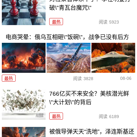
破\"青瓦台魔咒\"
最热
阅读
5923
电商哭晕：俄乌互相砸\"饭碗\"，战争已没有后方
08-06
最热
阅读
3828
766亿买不来安全？美核潜光鲜
\"大计划\"的背后
最热
阅读
6189
被俄导弹天天“洗地”，泽连斯基还