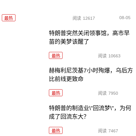
08-05
最热
阅读
12617
特朗普突然关闭领事馆，高市早
苗的美梦该醒了
最热
阅读
10663
赫梅利尼茨基7小时殉爆，乌后方
比前线更致命
最热
阅读
7950
特朗普的制造业\"回流梦\"，为何
成了回流东大？
最热
阅读
7467