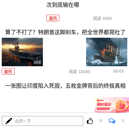
次到底输在哪
最热
阅读
6902
算了不打了？特朗普这脚刹车，把全世界都晃吐了
08-03
最热
阅读
15580
一张图让印度陷入死寂，五枚金牌背后的终极真相
0
1
点评一下
08-03
最热
阅读
10856