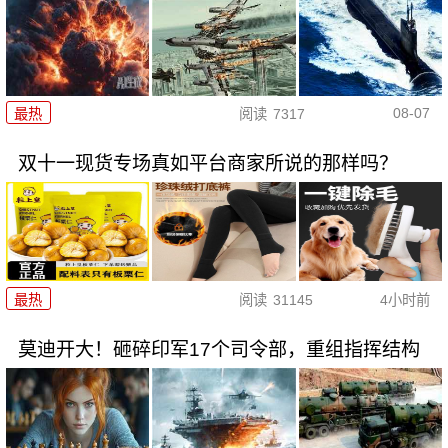
08-07
最热
阅读
7317
双十一现货专场真如平台商家所说的那样吗？
最热
阅读
31145
4小时前
莫迪开大！砸碎印军17个司令部，重组指挥结构