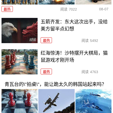
08-07
最热
阅读
7022
五箭齐发：东大这次出手，没给
美方留半点幻想
最热
阅读
5492
红海惊涛！沙特摆开大棋局，猫
鼠游戏才刚开场
最热
阅读
4763
青瓦台的\"拍桌\"，能让跪太久的韩国站起来吗？