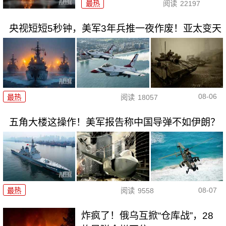
最热
阅读
22197
央视短短5秒钟，美军3年兵推一夜作废！亚太变天
08-06
最热
阅读
18057
五角大楼这操作！美军报告称中国导弹不如伊朗？
08-07
最热
阅读
9558
炸疯了！俄乌互掀“仓库战”，28