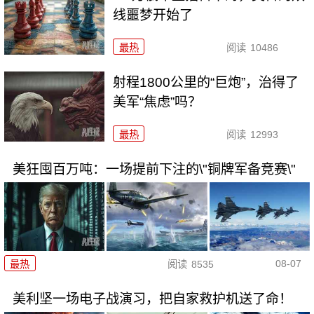
线噩梦开始了
最热
阅读
10486
射程1800公里的“巨炮”，治得了
美军“焦虑”吗？
最热
阅读
12993
美狂囤百万吨：一场提前下注的\"铜牌军备竞赛\"
08-07
最热
阅读
8535
美利坚一场电子战演习，把自家救护机送了命！