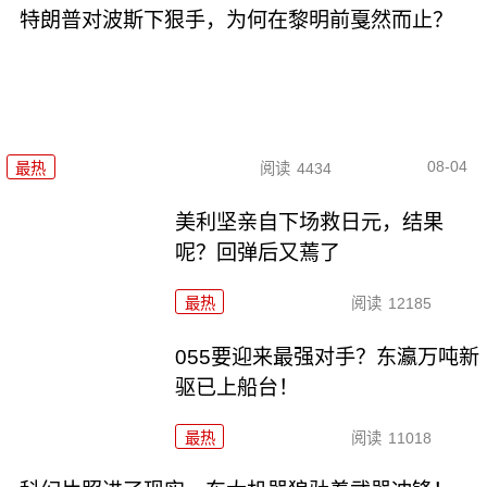
特朗普对波斯下狠手，为何在黎明前戛然而止？
08-04
最热
阅读
4434
美利坚亲自下场救日元，结果
呢？回弹后又蔫了
最热
阅读
12185
055要迎来最强对手？东瀛万吨新
驱已上船台！
最热
阅读
11018