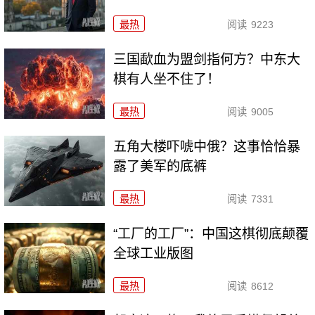
最热
阅读
9223
三国歃血为盟剑指何方？中东大
棋有人坐不住了！
最热
阅读
9005
五角大楼吓唬中俄？这事恰恰暴
露了美军的底裤
最热
阅读
7331
“工厂的工厂”：中国这棋彻底颠覆
全球工业版图
最热
阅读
8612