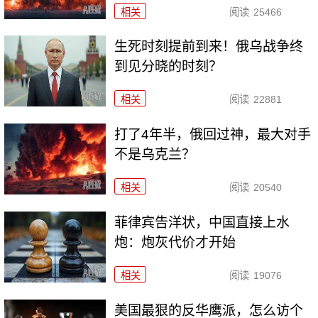
相关
阅读
25466
生死时刻提前到来！俄乌战争终
到见分晓的时刻？
相关
阅读
22881
打了4年半，俄回过神，最大对手
不是乌克兰？
相关
阅读
20540
菲律宾告洋状，中国直接上水
炮：炮灰代价才开始
相关
阅读
19076
美国最狠的反华鹰派，怎么访个