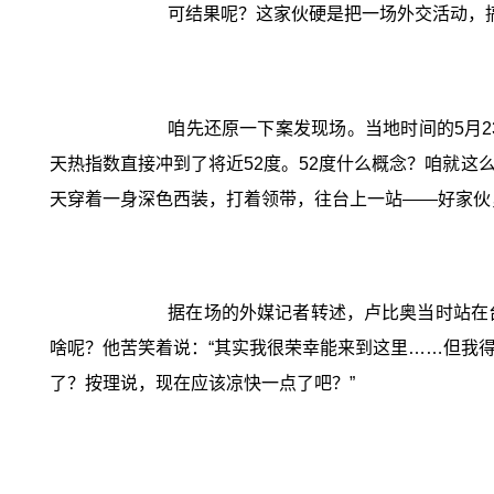
可结果呢？这家伙硬是把一场外交活动，
咱先还原一下案发现场。当地时间的5月
天热指数直接冲到了将近52度。52度什么概念？咱就
天穿着一身深色西装，打着领带，往台上一站——好家伙
据在场的外媒记者转述，卢比奥当时站在
啥呢？他苦笑着说：“其实我很荣幸能来到这里……但我
了？按理说，现在应该凉快一点了吧？”