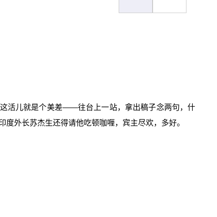
这活儿就是个美差——往台上一站，拿出稿子念两句，什
印度外长苏杰生还得请他吃顿咖喱，宾主尽欢，多好。