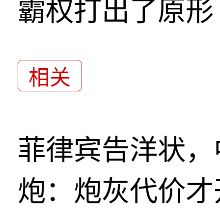
霸权打出了原形
相关
菲律宾告洋状，
炮：炮灰代价才