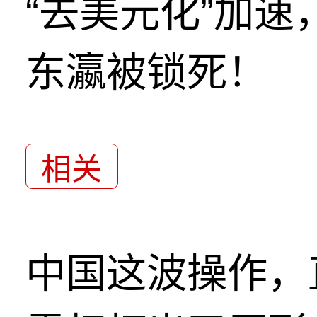
“去美元化”加
东瀛被锁死！
相关
中国这波操作，