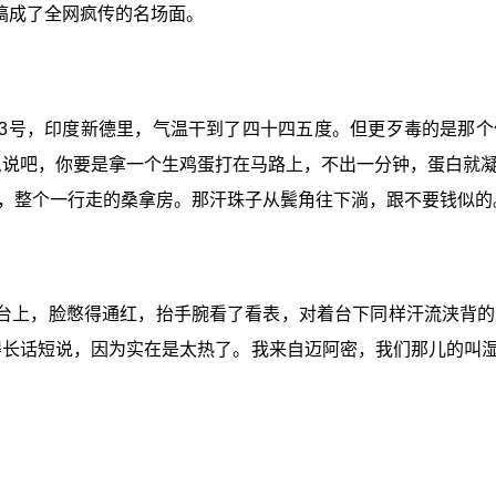
搞成了全网疯传的名场面。
23号，印度新德里，气温干到了四十四五度。但更歹毒的是那
这么说吧，你要是拿一个生鸡蛋打在马路上，不出一分钟，蛋白就
，整个一行走的桑拿房。那汗珠子从鬓角往下淌，跟不要钱似的
台上，脸憋得通红，抬手腕看了看表，对着台下同样汗流浃背的
得长话短说，因为实在是太热了。我来自迈阿密，我们那儿的叫