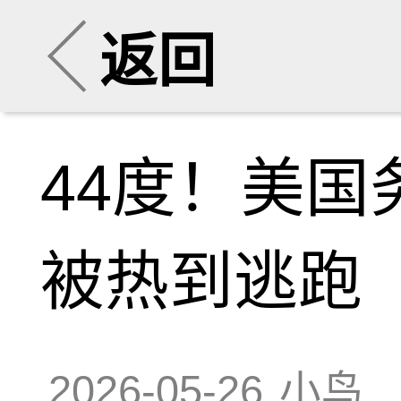
返回
44度！美
被热到逃跑
2026-05-26
小鸟