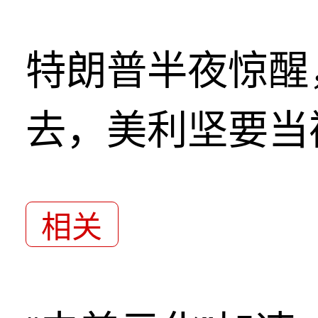
特朗普半夜惊醒
去，美利坚要当
相关