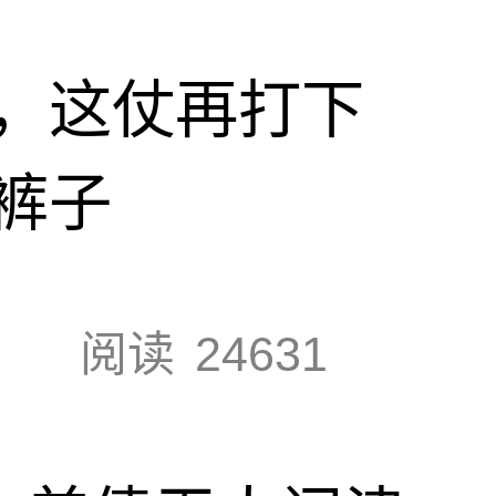
，这仗再打下
裤子
阅读
24631