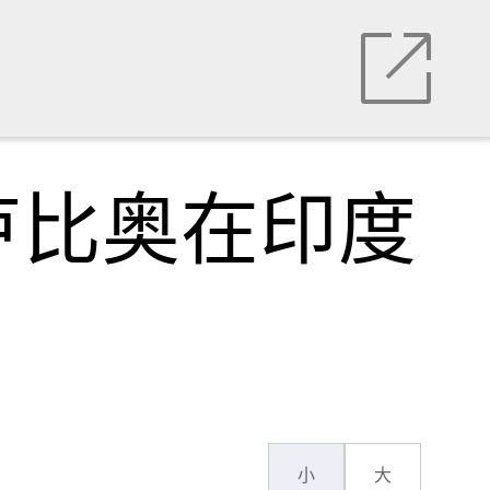
卢比奥在印度
小
大