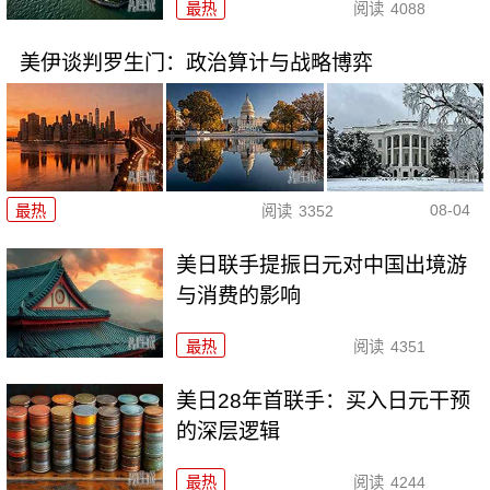
最热
阅读
4088
美伊谈判罗生门：政治算计与战略博弈
08-04
最热
阅读
3352
美日联手提振日元对中国出境游
与消费的影响
最热
阅读
4351
美日28年首联手：买入日元干预
的深层逻辑
最热
阅读
4244