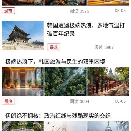
08-05
最热
阅读
3975
韩国遭遇极端热浪，多地气温打
破百年纪录
最热
阅读
3987
极端热浪下，韩国旅游与民生的双重困境
08-05
最热
阅读
3004
伊朗绝不拥核：政治红线与残酷现实的交织