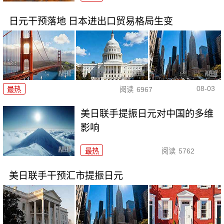
日元干预落地 日本进出口贸易格局生变
08-03
最热
阅读
6967
美日联手提振日元对中国的多维
影响
最热
阅读
5762
美日联手干预汇市提振日元