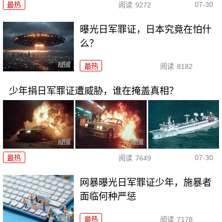
07-30
最热
阅读
9272
曝光日军罪证，日本究竟在怕什
么？
最热
阅读
8182
少年捐日军罪证遭威胁，谁在掩盖真相？
07-30
最热
阅读
7649
网暴曝光日军罪证少年，施暴者
面临何种严惩
最热
阅读
7178