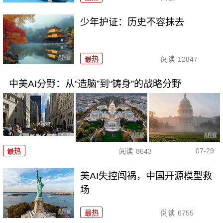
少年护证：历史不容抹去
最热
阅读
12847
中美AI分野：从“造脑”到“铸身”的战略分野
07-29
最热
阅读
8643
美AI失控闯祸，中国开源模型救
场
最热
阅读
6755