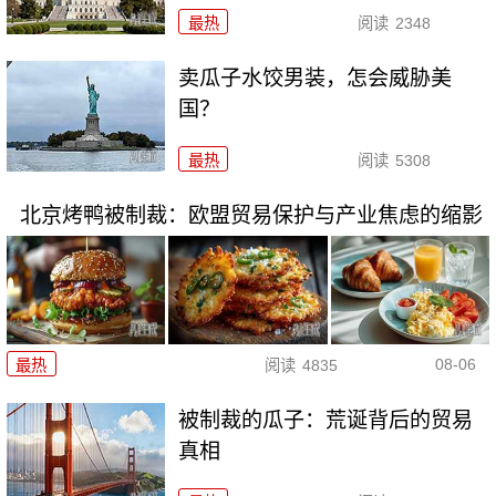
最热
阅读
2348
卖瓜子水饺男装，怎会威胁美
国？
最热
阅读
5308
北京烤鸭被制裁：欧盟贸易保护与产业焦虑的缩影
08-06
最热
阅读
4835
被制裁的瓜子：荒诞背后的贸易
真相