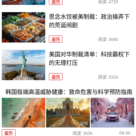
最热
阅读
4729
思念水饺被美制裁：政治操弄下
的荒诞闹剧
最热
阅读
3690
美国对华制裁清单：科技霸权下
的无理打压
最热
阅读
3326
韩国极端高温威胁健康：致命危害与科学预防指南
08-05
最热
阅读
3506