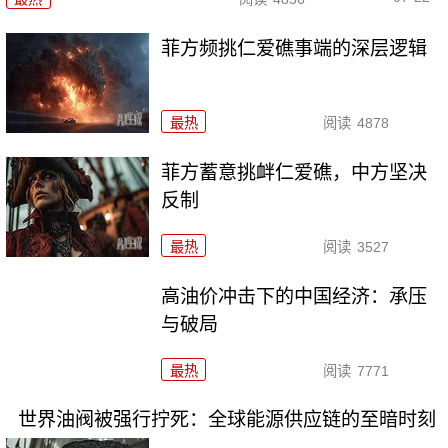
菲方频挑仁爱礁事端的深层逻辑
最热
阅读
4878
菲方蓄意挑衅仁爱礁，中方坚决
反制
最热
阅读
3527
高油价冲击下的中国经济：承压
与破局
最热
阅读
7771
世界油阀被强行拧死：全球能源供应链的至暗时刻