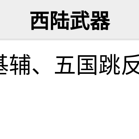
西陆武器
基辅、五国跳