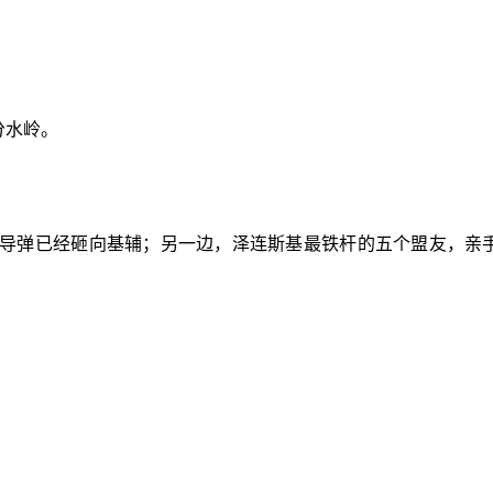
分水岭。
复导弹已经砸向基辅；另一边，泽连斯基最铁杆的五个盟友，亲