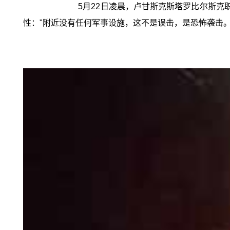
5月22日凌晨，卢甘斯克斯塔罗比尔斯克
性："附近没有任何军事设施，这不是误击，是恐怖袭击。