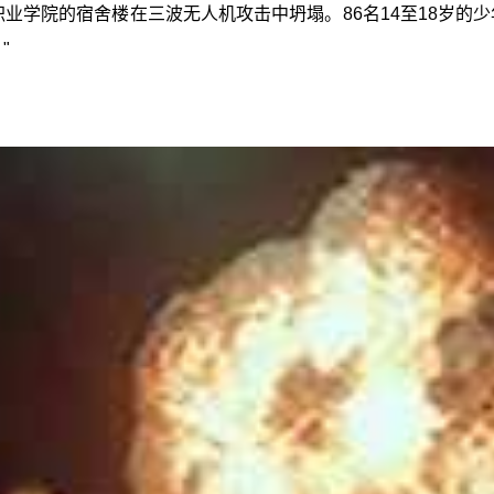
职业学院的宿舍楼在三波无人机攻击中坍塌。86名14至18岁的
"