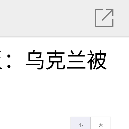
反：乌克兰被
小
大