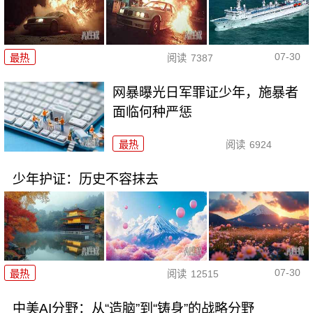
07-30
最热
阅读
7387
网暴曝光日军罪证少年，施暴者
面临何种严惩
最热
阅读
6924
少年护证：历史不容抹去
07-30
最热
阅读
12515
中美AI分野：从“造脑”到“铸身”的战略分野