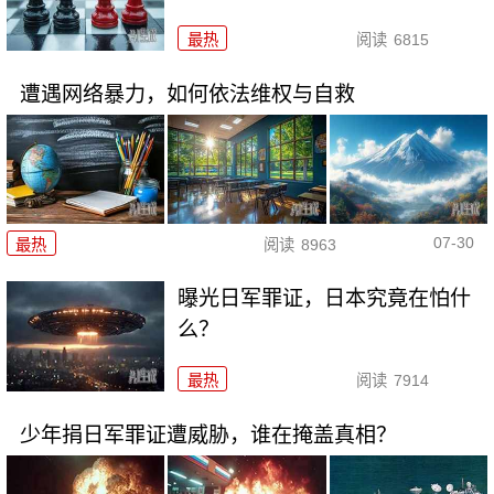
最热
阅读
6815
遭遇网络暴力，如何依法维权与自救
07-30
最热
阅读
8963
曝光日军罪证，日本究竟在怕什
么？
最热
阅读
7914
少年捐日军罪证遭威胁，谁在掩盖真相？