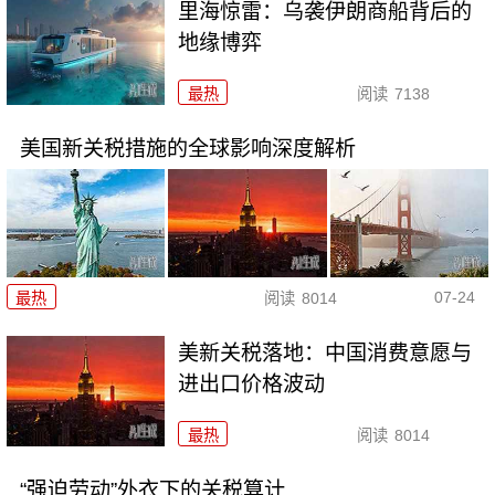
里海惊雷：乌袭伊朗商船背后的
地缘博弈
最热
阅读
7138
美国新关税措施的全球影响深度解析
07-24
最热
阅读
8014
美新关税落地：中国消费意愿与
进出口价格波动
最热
阅读
8014
“强迫劳动”外衣下的关税算计