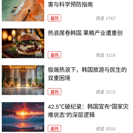
害与科学预防指南
最热
阅读
2767
热浪席卷韩国 果粮产业遭重创
最热
阅读
3119
极端热浪下，韩国旅游与民生的
双重困境
最热
阅读
2272
42.5℃破纪录：韩国宣布“国家灾
难状态”的深层逻辑
最热
阅读
5510