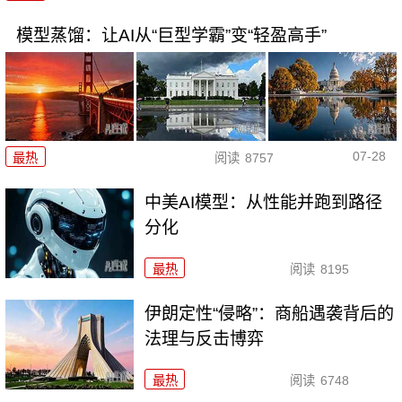
模型蒸馏：让AI从“巨型学霸”变“轻盈高手”
07-28
最热
阅读
8757
中美AI模型：从性能并跑到路径
分化
最热
阅读
8195
伊朗定性“侵略”：商船遇袭背后的
法理与反击博弈
最热
阅读
6748