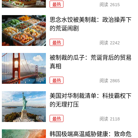
最热
阅读
2615
思念水饺被美制裁：政治操弄下
的荒诞闹剧
最热
阅读
2242
被制裁的瓜子：荒诞背后的贸易
真相
最热
阅读
2865
美国对华制裁清单：科技霸权下
的无理打压
最热
阅读
2118
韩国极端高温威胁健康：致命危