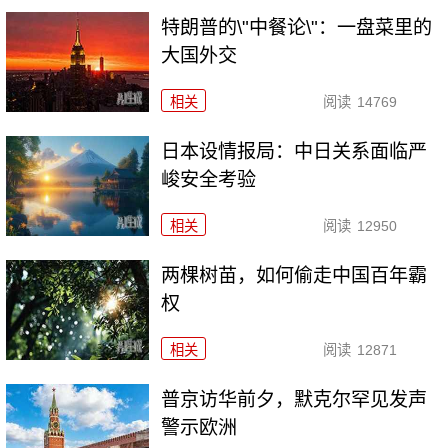
特朗普的\"中餐论\"：一盘菜里的
大国外交
相关
阅读
14769
日本设情报局：中日关系面临严
峻安全考验
相关
阅读
12950
两棵树苗，如何偷走中国百年霸
权
相关
阅读
12871
普京访华前夕，默克尔罕见发声
警示欧洲