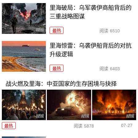
里海破局：乌军袭伊商船背后的
三重战略图谋
最热
阅读
6510
里海惊雷：乌袭伊船背后的对抗
升级逻辑
最热
阅读
6403
战火燃及里海：中亚国家的生存困境与抉择
07-27
最热
阅读
5878