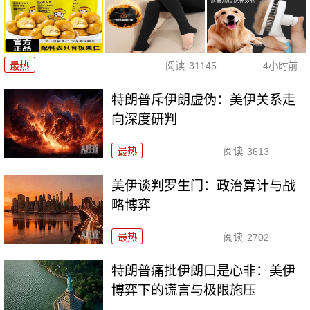
最热
阅读
31145
4小时前
特朗普斥伊朗虚伪：美伊关系走
向深度研判
最热
阅读
3613
美伊谈判罗生门：政治算计与战
略博弈
最热
阅读
2702
特朗普痛批伊朗口是心非：美伊
博弈下的谎言与极限施压