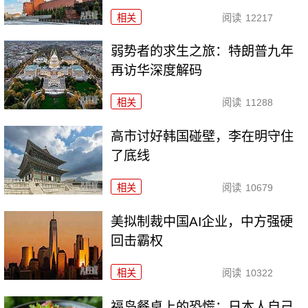
相关
阅读
12217
弱势者的求生之旅：特朗普九年
再访华深度解码
相关
阅读
11288
高市讨好韩国碰壁，李在明守住
了底线
相关
阅读
10679
美拟制裁中国AI企业，中方强硬
回击霸权
相关
阅读
10322
福岛餐桌上的恐慌：日本人自己