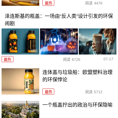
最热
阅读
4476
泽连斯基的瓶盖：一场由“反人类”设计引发的环保
闹剧
07-17
最热
阅读
6726
连体盖与垃圾船：欧盟塑料治理
的环保悖论
最热
阅读
5712
一个瓶盖拧出的政治与环保隐喻