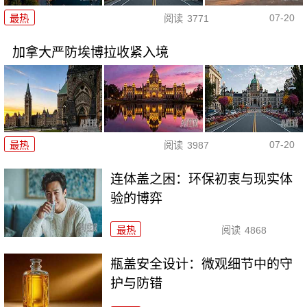
07-20
最热
阅读
3771
加拿大严防埃博拉收紧入境
07-20
最热
阅读
3987
连体盖之困：环保初衷与现实体
验的博弈
最热
阅读
4868
瓶盖安全设计：微观细节中的守
护与防错