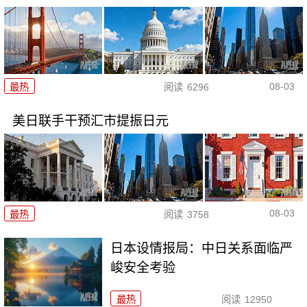
08-03
最热
阅读
6296
美日联手干预汇市提振日元
08-03
最热
阅读
3758
日本设情报局：中日关系面临严
峻安全考验
最热
阅读
12950