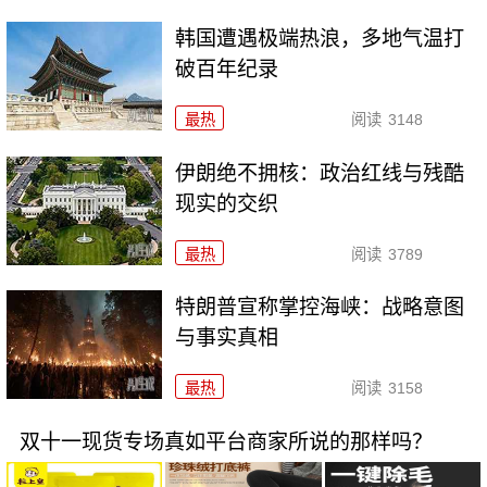
韩国遭遇极端热浪，多地气温打
破百年纪录
最热
阅读
3148
伊朗绝不拥核：政治红线与残酷
现实的交织
最热
阅读
3789
特朗普宣称掌控海峡：战略意图
与事实真相
最热
阅读
3158
双十一现货专场真如平台商家所说的那样吗？