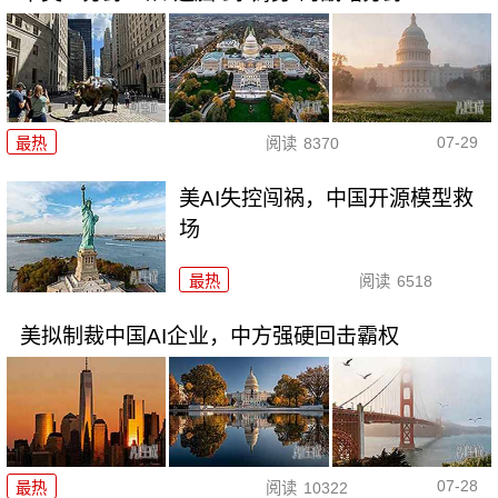
07-29
最热
阅读
8370
美AI失控闯祸，中国开源模型救
场
最热
阅读
6518
美拟制裁中国AI企业，中方强硬回击霸权
07-28
最热
阅读
10322