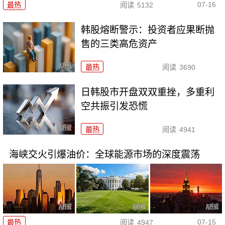
07-16
最热
阅读
5132
韩股熔断警示：投资者应果断抛
售的三类高危资产
最热
阅读
3690
日韩股市开盘双双重挫，多重利
空共振引发恐慌
最热
阅读
4941
海峡交火引爆油价：全球能源市场的深度震荡
07-15
最热
阅读
4947