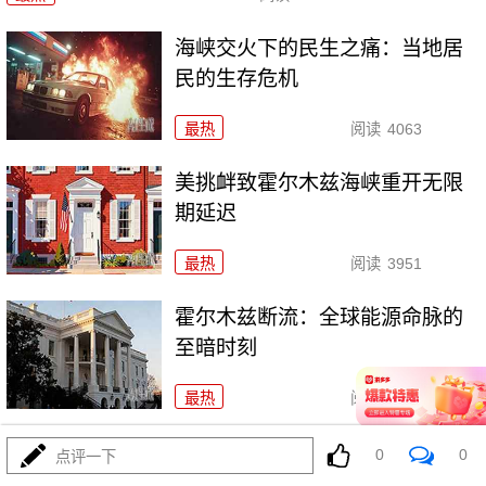
海峡交火下的民生之痛：当地居
民的生存危机
最热
阅读
4063
美挑衅致霍尔木兹海峡重开无限
期延迟
最热
阅读
3951
霍尔木兹断流：全球能源命脉的
至暗时刻
最热
阅读
4323
美伊博弈临界点：特朗普威胁摧
0
0
点评一下
毁伊朗基建