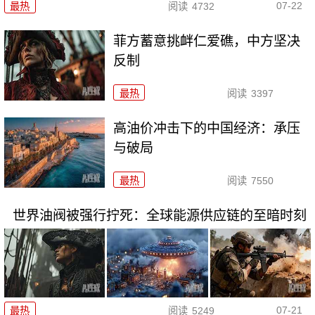
07-22
最热
阅读
4732
菲方蓄意挑衅仁爱礁，中方坚决
反制
最热
阅读
3397
高油价冲击下的中国经济：承压
与破局
最热
阅读
7550
世界油阀被强行拧死：全球能源供应链的至暗时刻
07-21
最热
阅读
5249