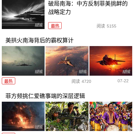
破局南海：中方反制菲美挑衅的
战略定力
最热
阅读
5155
美拱火南海背后的霸权算计
07-22
最热
阅读
4720
菲方频挑仁爱礁事端的深层逻辑