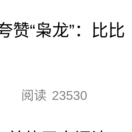
夸赞“枭龙”：比比
阅读
23530