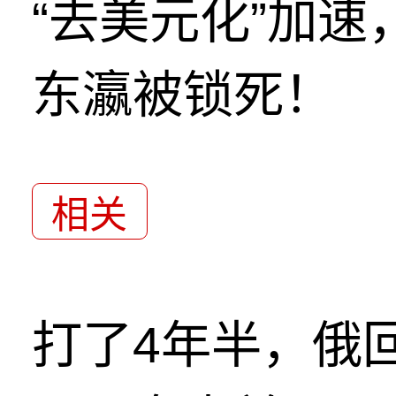
“去美元化”加
东瀛被锁死！
相关
打了4年半，俄