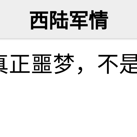
西陆军情
真正噩梦，不