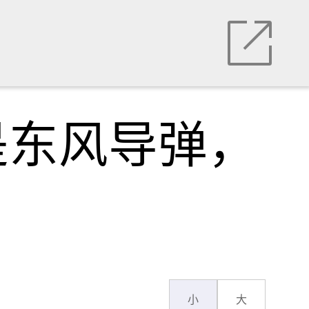
是东风导弹，
小
大