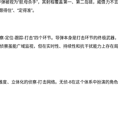
弹道导弹被视为“航母杀手”，其射程覆盖第一、第二岛链，威慑力
住”、“定得准”‍。
察-定位-跟踪-打击”四个环节。导弹本身是打击环节的终极武
侦察虽能广域监视，但在实时性、持续性和抗干扰能力上存在
维度、立体化的侦察-打击网络。无侦-8在这个体系中扮演的角
。