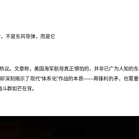
梦，不是东风导弹，而是它
发热议。文章称，美国海军航母真正惧怕的，并非已广为人知的
，却深刻揭示了现代“体系化”作战的本质——再锋利的矛，也需
战斗群如芒在背。