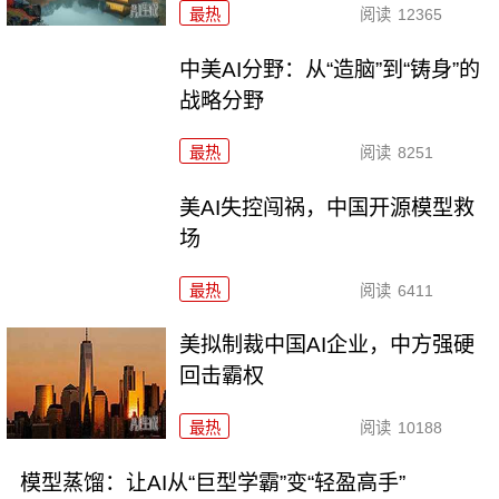
最热
阅读
12365
中美AI分野：从“造脑”到“铸身”的
战略分野
最热
阅读
8251
美AI失控闯祸，中国开源模型救
场
最热
阅读
6411
美拟制裁中国AI企业，中方强硬
回击霸权
最热
阅读
10188
模型蒸馏：让AI从“巨型学霸”变“轻盈高手”