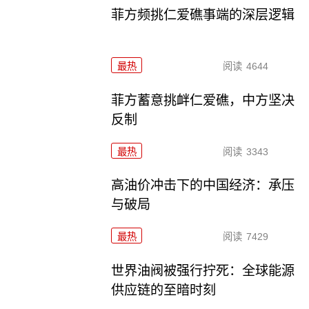
菲方频挑仁爱礁事端的深层逻辑
最热
阅读
4644
菲方蓄意挑衅仁爱礁，中方坚决
反制
最热
阅读
3343
高油价冲击下的中国经济：承压
与破局
最热
阅读
7429
世界油阀被强行拧死：全球能源
供应链的至暗时刻