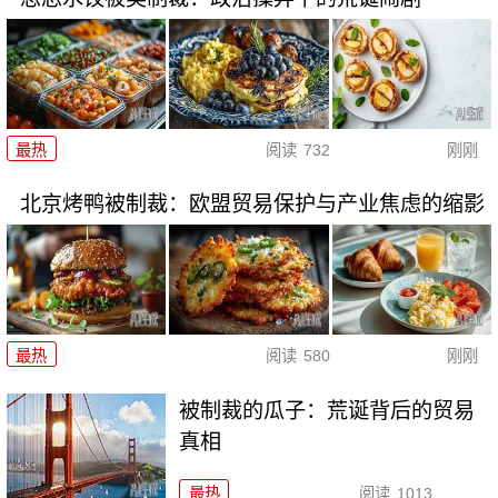
最热
阅读
732
刚刚
北京烤鸭被制裁：欧盟贸易保护与产业焦虑的缩影
最热
阅读
580
刚刚
被制裁的瓜子：荒诞背后的贸易
真相
最热
阅读
1013