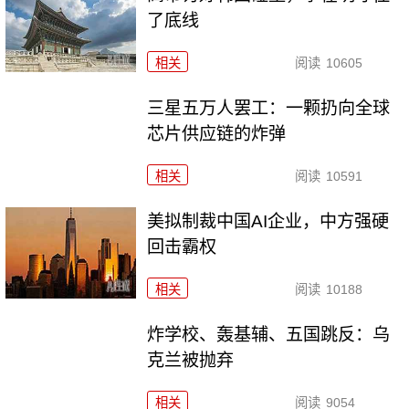
了底线
相关
阅读
10605
三星五万人罢工：一颗扔向全球
芯片供应链的炸弹
相关
阅读
10591
美拟制裁中国AI企业，中方强硬
回击霸权
相关
阅读
10188
炸学校、轰基辅、五国跳反：乌
克兰被抛弃
相关
阅读
9054