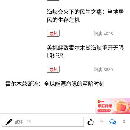
海峡交火下的民生之痛：当地居
民的生存危机
最热
阅读
4025
美挑衅致霍尔木兹海峡重开无限
期延迟
最热
阅读
3889
霍尔木兹断流：全球能源命脉的至暗时刻
0
0
点评一下
07-15
最热
阅读
4262