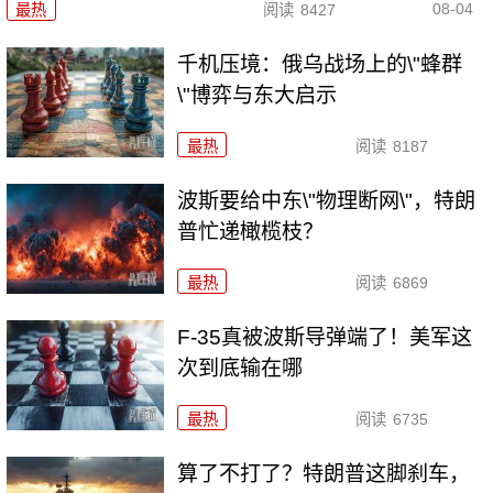
08-04
最热
阅读
8427
千机压境：俄乌战场上的\"蜂群
\"博弈与东大启示
最热
阅读
8187
波斯要给中东\"物理断网\"，特朗
普忙递橄榄枝？
最热
阅读
6869
F-35真被波斯导弹端了！美军这
次到底输在哪
最热
阅读
6735
算了不打了？特朗普这脚刹车，