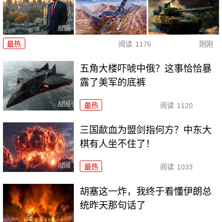
最热
阅读
1176
刚刚
五角大楼吓唬中俄？这事恰恰暴
露了美军的底裤
最热
阅读
1120
三国歃血为盟剑指何方？中东大
棋有人坐不住了！
最热
阅读
1033
胡塞这一炸，我终于看懂伊朗总
统昨天那句话了