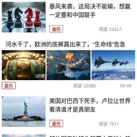
暴风来袭，这局决不能输，想赢
一定要和中国联手
最热
阅读
14317
河水干了，欧洲的底裤露出来了，“生命线”告急
08-06
最热
阅读
10388
美国对巴西下死手，卢拉让世界
看清谁才是真朋友
最热
阅读
7617