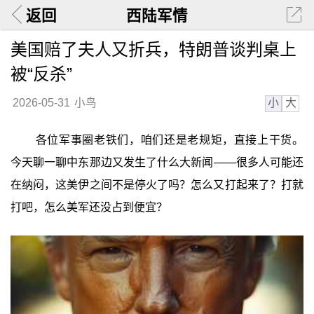
返回
西陆军情
美国赔了夫人又折兵，特朗普谈判桌上
被“反杀”
小
大
2026-05-31
小鸟
各位军事圈老铁们，咱们还是老规矩，直接上干货。
今天聊一聊中东那边又发生了什么大新闻——很多人可能还
在纳闷，这美伊之间不是停火了吗？怎么又打起来了？打就
打吧，怎么美军还没占到便宜？