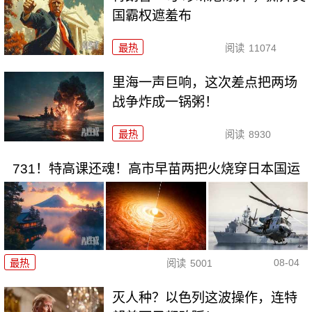
国霸权遮羞布
最热
阅读
11074
里海一声巨响，这次差点把两场
战争炸成一锅粥！
最热
阅读
8930
731！特高课还魂！高市早苗两把火烧穿日本国运
08-04
最热
阅读
5001
灭人种？以色列这波操作，连特