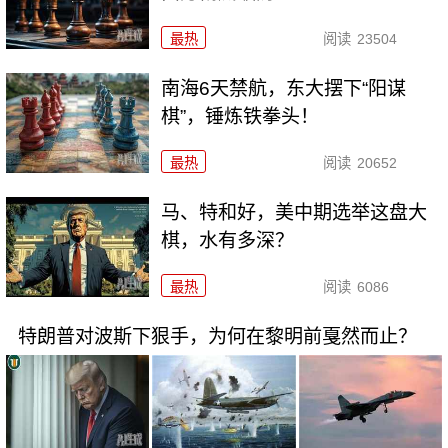
最热
阅读
23504
南海6天禁航，东大摆下“阳谋
棋”，锤炼铁拳头！
最热
阅读
20652
马、特和好，美中期选举这盘大
棋，水有多深？
最热
阅读
6086
特朗普对波斯下狠手，为何在黎明前戛然而止？