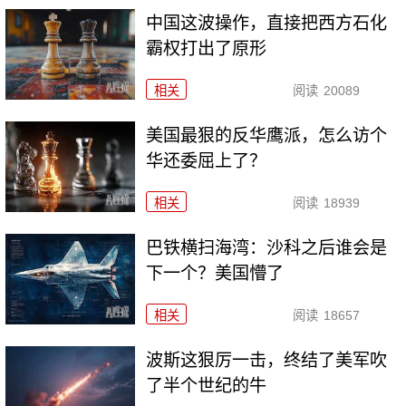
中国这波操作，直接把西方石化
霸权打出了原形
相关
阅读
20089
美国最狠的反华鹰派，怎么访个
华还委屈上了？
相关
阅读
18939
巴铁横扫海湾：沙科之后谁会是
下一个？美国懵了
相关
阅读
18657
波斯这狠厉一击，终结了美军吹
了半个世纪的牛