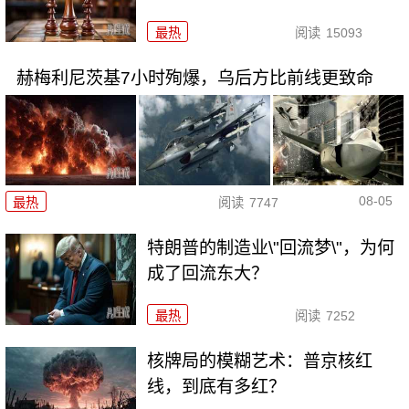
最热
阅读
15093
赫梅利尼茨基7小时殉爆，乌后方比前线更致命
08-05
最热
阅读
7747
特朗普的制造业\"回流梦\"，为何
成了回流东大？
最热
阅读
7252
核牌局的模糊艺术：普京核红
线，到底有多红？