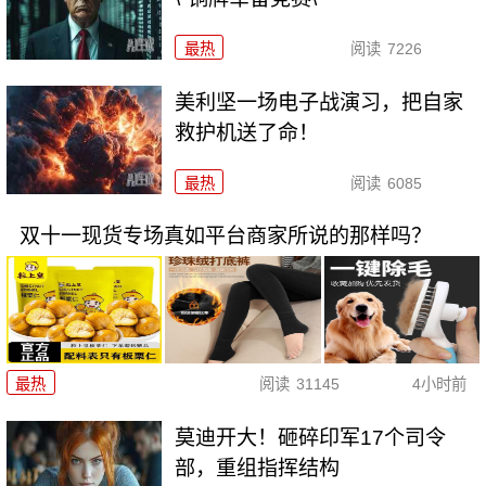
最热
阅读
7226
美利坚一场电子战演习，把自家
救护机送了命！
最热
阅读
6085
双十一现货专场真如平台商家所说的那样吗？
最热
阅读
31145
4小时前
莫迪开大！砸碎印军17个司令
部，重组指挥结构