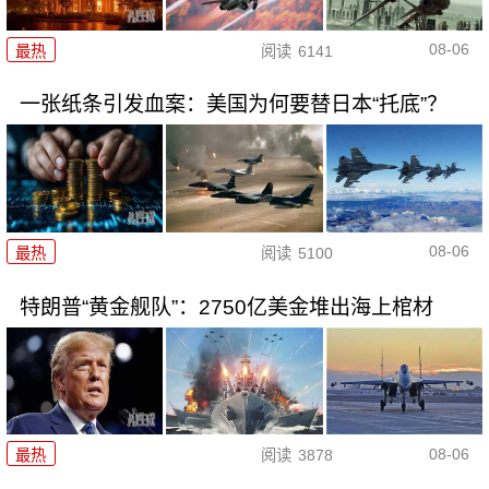
08-06
最热
阅读
6141
一张纸条引发血案：美国为何要替日本“托底”？
08-06
最热
阅读
5100
特朗普“黄金舰队”：2750亿美金堆出海上棺材
08-06
最热
阅读
3878