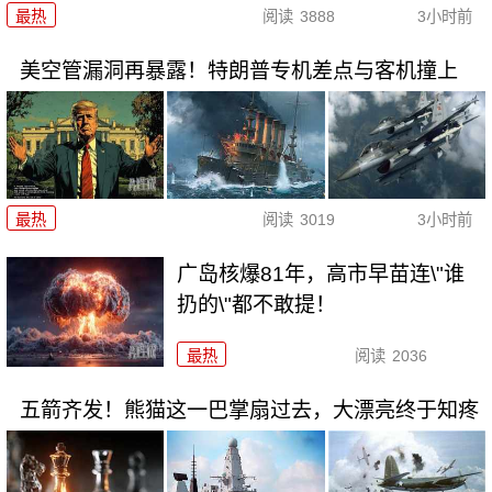
最热
阅读
3888
3小时前
美空管漏洞再暴露！特朗普专机差点与客机撞上
最热
阅读
3019
3小时前
广岛核爆81年，高市早苗连\"谁
扔的\"都不敢提！
最热
阅读
2036
五箭齐发！熊猫这一巴掌扇过去，大漂亮终于知疼