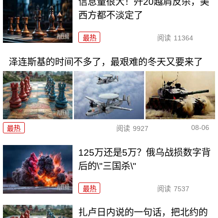
信息量很大！歼20越肩反杀，美
西方都不淡定了
最热
阅读
11364
泽连斯基的时间不多了，最艰难的冬天又要来了
08-06
最热
阅读
9927
125万还是5万？俄乌战损数字背
后的\"三国杀\"
最热
阅读
7537
扎卢日内说的一句话，把北约的