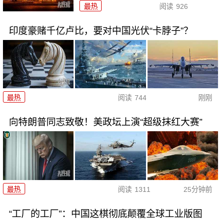
最热
阅读
926
印度豪赌千亿卢比，要对中国光伏“卡脖子”？
最热
阅读
744
刚刚
向特朗普同志致敬！美政坛上演“超级抹红大赛”
最热
阅读
1311
25分钟前
“工厂的工厂”：中国这棋彻底颠覆全球工业版图