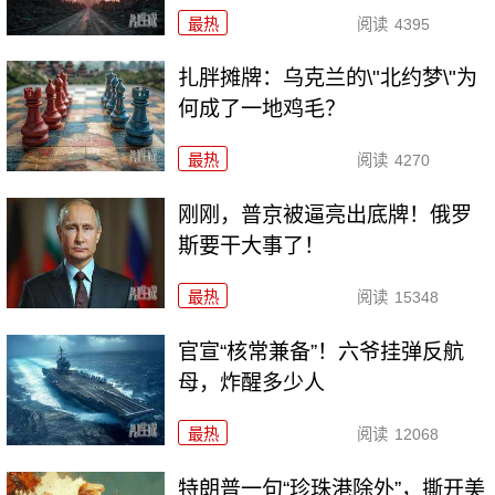
最热
阅读
4395
扎胖摊牌：乌克兰的\"北约梦\"为
何成了一地鸡毛？
最热
阅读
4270
刚刚，普京被逼亮出底牌！俄罗
斯要干大事了！
最热
阅读
15348
官宣“核常兼备”！六爷挂弹反航
母，炸醒多少人
最热
阅读
12068
特朗普一句“珍珠港除外”，撕开美