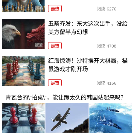
最热
阅读
6276
五箭齐发：东大这次出手，没给
美方留半点幻想
最热
阅读
4708
红海惊涛！沙特摆开大棋局，猫
鼠游戏才刚开场
最热
阅读
4166
青瓦台的\"拍桌\"，能让跪太久的韩国站起来吗？