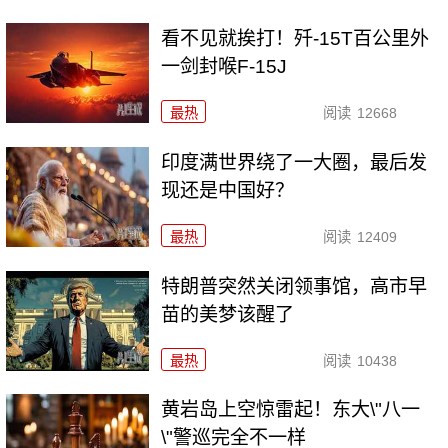
看不见就挨打！歼-15T百公里外
一剑封喉F-15J
最热
阅读
12668
印度满世界绕了一大圈，最后发
现还是中国好？
最热
阅读
12409
特朗普突然关闭领事馆，高市早
苗的美梦该醒了
最热
阅读
10438
黄岩岛上空惊雷起！东大\"八一
\"警巡完全不一样