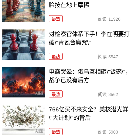
脸按在地上摩擦
最热
阅读
11920
对检察官体系下手！李在明要打
破\"青瓦台魔咒\"
最热
阅读
5547
电商哭晕：俄乌互相砸\"饭碗\"，
战争已没有后方
最热
阅读
3562
766亿买不来安全？美核潜光鲜
\"大计划\"的背后
最热
阅读
5900