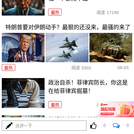
最热
阅读
17190
特朗普要对伊朗动手？最狠的还没来，最骚的来了
08-03
最热
阅读
5902
政治自杀！菲律宾防长，你这是
在给菲律宾掘墓！
最热
阅读
6953
特朗普这狼来了连演十遍，伊
0
0
点评一下
朗：你猜我信不信？