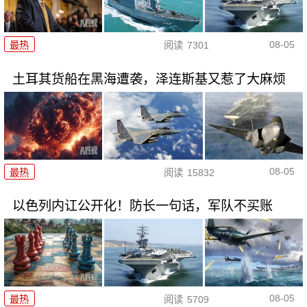
08-05
最热
阅读
7301
土耳其货船在黑海遭袭，泽连斯基又惹了大麻烦
08-05
最热
阅读
15832
以色列内讧公开化！防长一句话，军队不买账
08-05
最热
阅读
5709