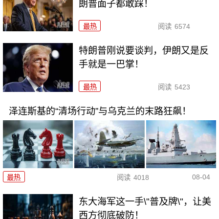
朗普面子都敢踩！
最热
阅读
6574
特朗普刚说要谈判，伊朗又是反
手就是一巴掌！
最热
阅读
5423
泽连斯基的“清场行动”与乌克兰的末路狂飙！
08-04
最热
阅读
4018
东大海军这一手\"普及牌\"，让美
西方彻底破防！