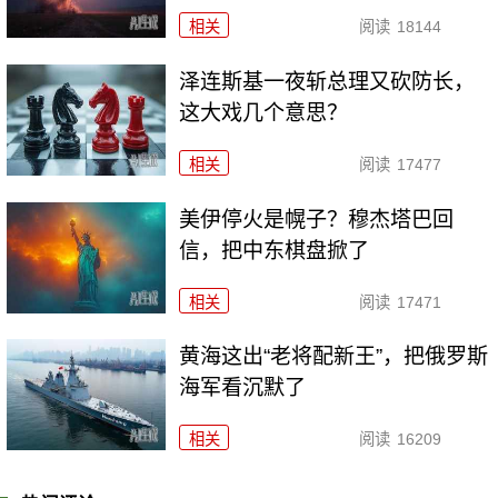
相关
阅读
18144
泽连斯基一夜斩总理又砍防长，
这大戏几个意思？
相关
阅读
17477
美伊停火是幌子？穆杰塔巴回
信，把中东棋盘掀了
相关
阅读
17471
黄海这出“老将配新王”，把俄罗斯
海军看沉默了
相关
阅读
16209