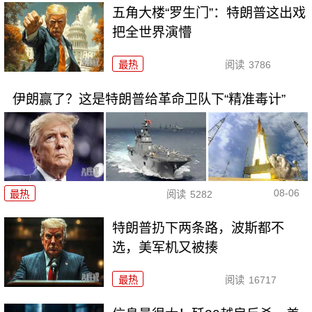
五角大楼“罗生门”：特朗普这出戏
把全世界演懵
最热
阅读
3786
伊朗赢了？这是特朗普给革命卫队下“精准毒计”
08-06
最热
阅读
5282
特朗普扔下两条路，波斯都不
选，美军机又被揍
最热
阅读
16717