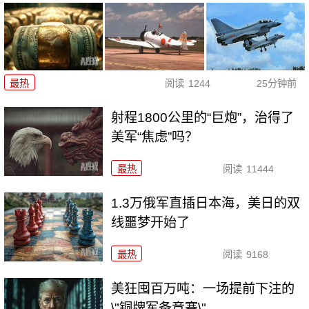
最热
阅读
1244
25分钟前
射程1800公里的“巨炮”，治得了
美军“焦虑”吗？
最热
阅读
11444
1.3万俄军直插日本海，美日的双
线噩梦开始了
最热
阅读
9168
美狂囤百万吨：一场提前下注的
\"铜牌军备竞赛\"