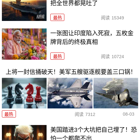
把全世界都晃吐了
最热
阅读
15349
一张图让印度陷入死寂，五枚金
牌背后的终极真相
最热
阅读
10724
上将一封信捅破天！美军五艘驱逐舰要盖三口锅！
08-03
最热
阅读
7312
美国踏进3个大坑把自己埋了！恐
怕一个都爬不出