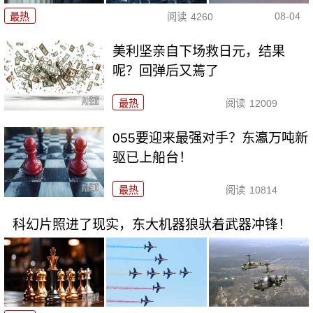
08-04
最热
阅读
4260
美利坚亲自下场救日元，结果
呢？回弹后又蔫了
最热
阅读
12009
055要迎来最强对手？东瀛万吨新
驱已上船台！
最热
阅读
10814
科幻片照进了现实，东大机器狼驮着武器冲锋！