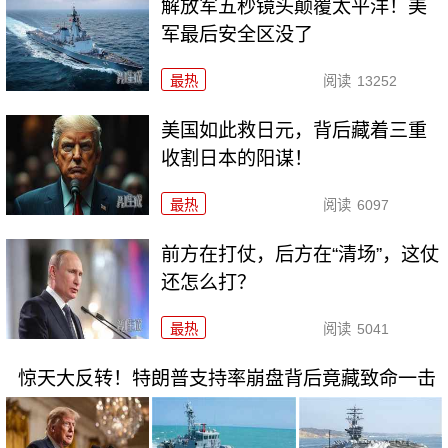
解放军五秒镜头颠覆太平洋！美
军最后安全区没了
最热
阅读
13252
美国如此救日元，背后藏着三重
收割日本的阳谋！
最热
阅读
6097
前方在打仗，后方在“清场”，这仗
还怎么打？
最热
阅读
5041
惊天大反转！特朗普支持率崩盘背后竟藏致命一击