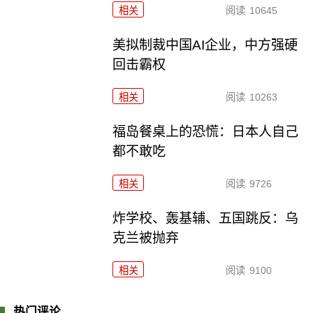
相关
阅读
10645
美拟制裁中国AI企业，中方强硬
回击霸权
相关
阅读
10263
福岛餐桌上的恐慌：日本人自己
都不敢吃
相关
阅读
9726
炸学校、轰基辅、五国跳反：乌
克兰被抛弃
相关
阅读
9100
热门评论