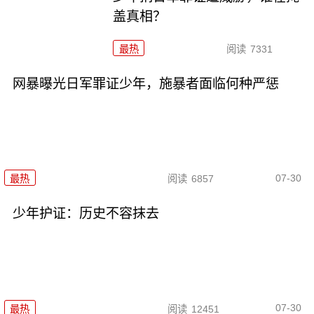
盖真相？
最热
阅读
7331
网暴曝光日军罪证少年，施暴者面临何种严惩
07-30
最热
阅读
6857
少年护证：历史不容抹去
07-30
最热
阅读
12451