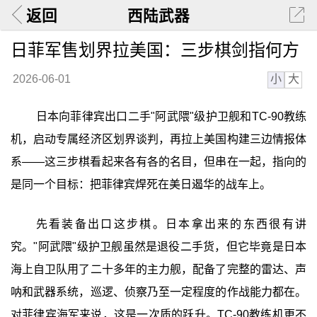
返回
西陆武器
日菲军售划界拉美国：三步棋剑指何方
小
大
2026-06-01
日本向菲律宾出口二手"阿武隈"级护卫舰和TC-90教练
机，启动专属经济区划界谈判，再拉上美国构建三边情报体
系——这三步棋看起来各有各的名目，但串在一起，指向的
是同一个目标：把菲律宾焊死在美日遏华的战车上。
先看装备出口这步棋。日本拿出来的东西很有讲
究。"阿武隈"级护卫舰虽然是退役二手货，但它毕竟是日本
海上自卫队用了二十多年的主力舰，配备了完整的雷达、声
呐和武器系统，巡逻、侦察乃至一定程度的作战能力都在。
对菲律宾海军来说，这是一次质的跃升。TC-90教练机更不