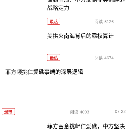
战略定力
最热
阅读
5126
美拱火南海背后的霸权算计
最热
阅读
4674
菲方频挑仁爱礁事端的深层逻辑
07-22
最热
阅读
4693
菲方蓄意挑衅仁爱礁，中方坚决