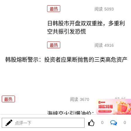
最热
阅读
5093
日韩股市开盘双双重挫，多重利
空共振引发恐慌
最热
阅读
4916
韩股熔断警示：投资者应果断抛售的三类高危资产
07-16
最热
阅读
3670
海峡交火引爆油价：全球能源市
场的深度震荡
0
0
点评一下