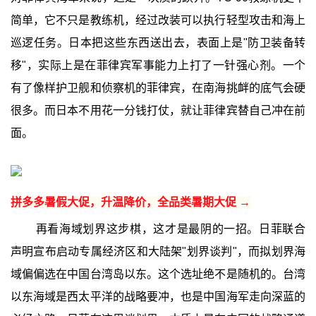
简单，它不只是教练机，经过改装可以执行轻型攻击和海上
巡逻任务。日本把这些东西送出去，表面上是"防卫装备转
移"，实际上是在菲律宾军事能力上打了一针强心剂。一个
有了像样护卫舰和侦察机的菲律宾，在南海挑衅的底气会硬
很多。而日本不用花一分钱打仗，就让菲律宾替自己冲在前
面。
拼多多暑假大促，升温降价，全品类暑期大促 →
再看海域划界这步棋，这才是最阴的一招。日菲联合
声明宣布启动专属经济区和大陆架"划界谈判"，而拟划界海
域偏偏选在中国台湾岛以东。这个选址绝不是随机的。台湾
以东海域是西太平洋的战略要冲，也是中国海军走向深蓝的