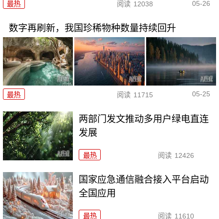
05-26
最热
阅读
12038
数字再刷新，我国珍稀物种数量持续回升
05-25
最热
阅读
11715
两部门发文推动多用户绿电直连
发展
最热
阅读
12426
国家应急通信融合接入平台启动
全国应用
最热
阅读
11610