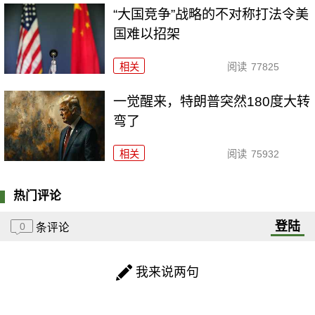
“大国竞争”战略的不对称打法令美
国难以招架
相关
阅读
77825
一觉醒来，特朗普突然180度大转
弯了
相关
阅读
75932
热门评论
登陆
0
条评论
我来说两句