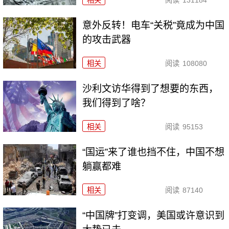
相关
阅读
131184
意外反转！电车“关税”竟成为中国
的攻击武器
相关
阅读
108080
沙利文访华得到了想要的东西，
我们得到了啥？
相关
阅读
95153
“国运”来了谁也挡不住，中国不想
躺赢都难
相关
阅读
87140
“中国牌”打变调，美国或许意识到