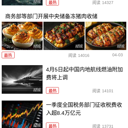
最热
阅读
14327
商务部等部门开展中央储备冻猪肉收储
04-03
最热
阅读
14016
4月5日起中国内地航线燃油附加
费将上调
最热
阅读
14101
一季度全国税务部门征收税费收
入超8.4万亿元
最热
阅读
13731