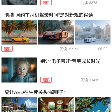
最热
阅读
8878
“限制网约车司机驾驶时间”是对新规的误读
06-02
最热
阅读
12973
别让“电子带娃”荒芜成长时光
最热
阅读
11419
莫让AED在生死关头“掉链子”