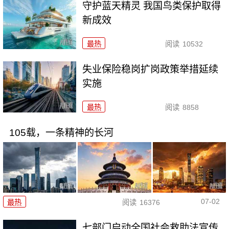
守护蓝天精灵 我国鸟类保护取得
新成效
最热
阅读
10532
失业保险稳岗扩岗政策举措延续
实施
最热
阅读
8858
105载，一条精神的长河
07-02
最热
阅读
16376
七部门启动全国社会救助法宣传