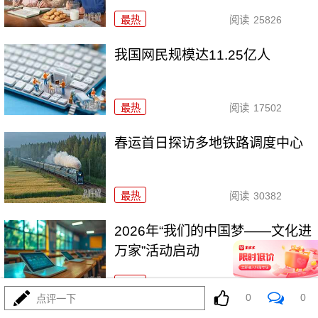
最热
阅读
25826
我国网民规模达11.25亿人
最热
阅读
17502
春运首日探访多地铁路调度中心
最热
阅读
30382
2026年“我们的中国梦——文化进
万家”活动启动
最热
阅读
24667
0
0
点评一下