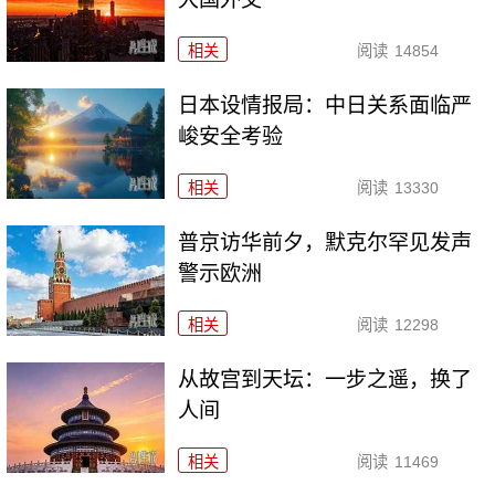
相关
阅读
14854
日本设情报局：中日关系面临严
峻安全考验
相关
阅读
13330
普京访华前夕，默克尔罕见发声
警示欧洲
相关
阅读
12298
从故宫到天坛：一步之遥，换了
人间
相关
阅读
11469