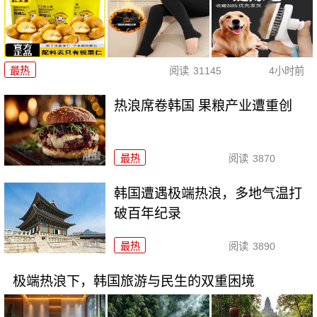
最热
阅读
31145
4小时前
热浪席卷韩国 果粮产业遭重创
最热
阅读
3870
韩国遭遇极端热浪，多地气温打
破百年纪录
最热
阅读
3890
极端热浪下，韩国旅游与民生的双重困境