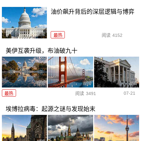
油价飙升背后的深层逻辑与博弈
最热
阅读
4152
美伊互袭升级，布油破九十
07-21
最热
阅读
3491
埃博拉病毒：起源之谜与发现始末