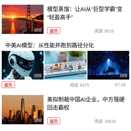
模型蒸馏：让AI从“巨型学霸”变
“轻盈高手”
最热
阅读
9016
中美AI模型：从性能并跑到路径分化
07-28
最热
阅读
8375
美拟制裁中国AI企业，中方强硬
回击霸权
最热
阅读
10532