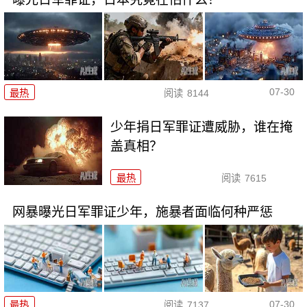
07-30
最热
阅读
8144
少年捐日军罪证遭威胁，谁在掩
盖真相？
最热
阅读
7615
网暴曝光日军罪证少年，施暴者面临何种严惩
07-30
最热
阅读
7137