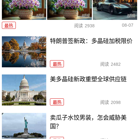
08-07
最热
阅读
2938
特朗普签新政：多晶硅加税限价
最热
阅读
2482
美多晶硅新政重塑全球供应链
最热
阅读
2098
卖瓜子水饺男装，怎会威胁美
国？