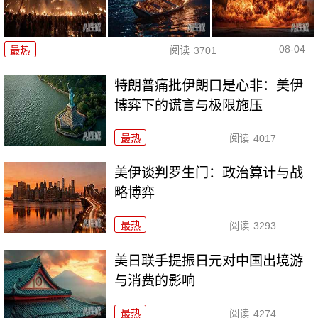
08-04
最热
阅读
3701
特朗普痛批伊朗口是心非：美伊
博弈下的谎言与极限施压
最热
阅读
4017
美伊谈判罗生门：政治算计与战
略博弈
最热
阅读
3293
美日联手提振日元对中国出境游
与消费的影响
最热
阅读
4274