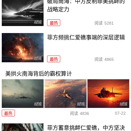
破局南海：中方反制菲美挑衅的
战略定力
最热
阅读
5281
菲方频挑仁爱礁事端的深层逻辑
最热
阅读
4865
美拱火南海背后的霸权算计
07-22
最热
阅读
4836
菲方蓄意挑衅仁爱礁，中方坚决