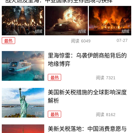
战火燃及里海：中亚国家的生存困境与抉择
07-27
最热
阅读
6049
里海惊雷：乌袭伊朗商船背后的
地缘博弈
最热
阅读
7321
美国新关税措施的全球影响深度
解析
最热
阅读
8162
美新关税落地：中国消费意愿与