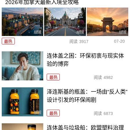
2026年加拿大最新入境全攻略
07-20
最热
阅读
3917
连体盖之困：环保初衷与现实体
验的博弈
最热
阅读
4982
泽连斯基的瓶盖：一场由“反人类”
设计引发的环保闹剧
最热
阅读
6873
连体盖与垃圾船：欧盟塑料治理