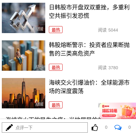
日韩股市开盘双双重挫，多重利
空共振引发恐慌
最热
阅读
5044
韩股熔断警示：投资者应果断抛
售的三类高危资产
最热
阅读
3780
海峡交火引爆油价：全球能源市
场的深度震荡
最热
阅读
5075
海峡交火下的民生之痛：当地居民的生存危机
0
0
点评一下