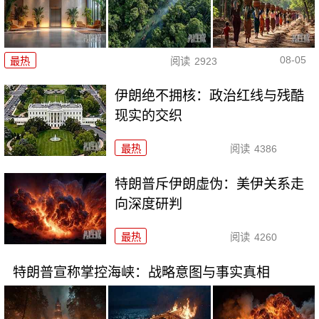
08-05
最热
阅读
2923
伊朗绝不拥核：政治红线与残酷
现实的交织
最热
阅读
4386
特朗普斥伊朗虚伪：美伊关系走
向深度研判
最热
阅读
4260
特朗普宣称掌控海峡：战略意图与事实真相