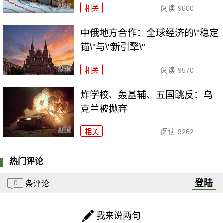
相关
阅读
9600
中俄地方合作：全球经济的\"稳定
锚\"与\"新引擎\"
相关
阅读
9570
炸学校、轰基辅、五国跳反：乌
克兰被抛弃
相关
阅读
9262
热门评论
登陆
0
条评论
我来说两句