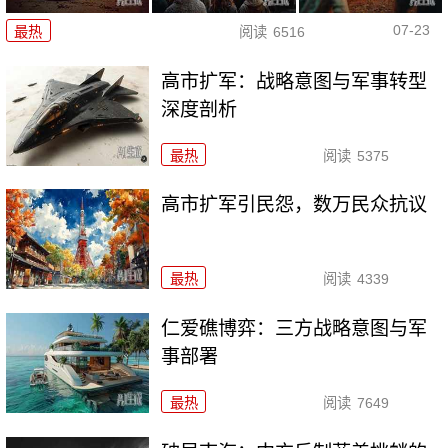
07-23
最热
阅读
6516
高市扩军：战略意图与军事转型
深度剖析
最热
阅读
5375
高市扩军引民怨，数万民众抗议
最热
阅读
4339
仁爱礁博弈：三方战略意图与军
事部署
最热
阅读
7649