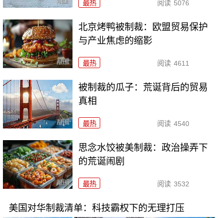
最热
阅读
5076
北京烤鸭被制裁：欧盟贸易保护
与产业焦虑的缩影
最热
阅读
4611
被制裁的瓜子：荒诞背后的贸易
真相
最热
阅读
4540
思念水饺被美制裁：政治操弄下
的荒诞闹剧
最热
阅读
3532
美国对华制裁清单：科技霸权下的无理打压