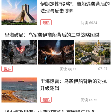
伊朗定性“侵略”：商船遇袭背后的
法理与反击博弈
最热
阅读
6924
里海破局：乌军袭伊商船背后的三重战略图谋
07-27
最热
阅读
6677
里海惊雷：乌袭伊船背后的对抗
升级逻辑
最热
阅读
6572