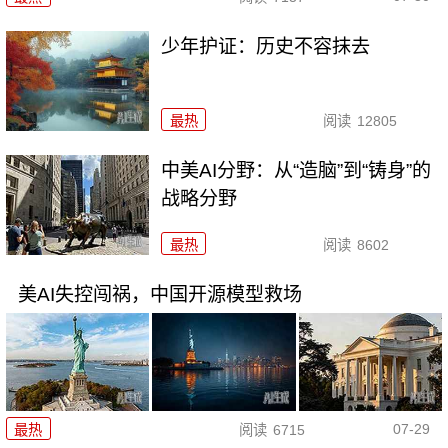
少年护证：历史不容抹去
最热
阅读
12805
中美AI分野：从“造脑”到“铸身”的
战略分野
最热
阅读
8602
美AI失控闯祸，中国开源模型救场
07-29
最热
阅读
6715