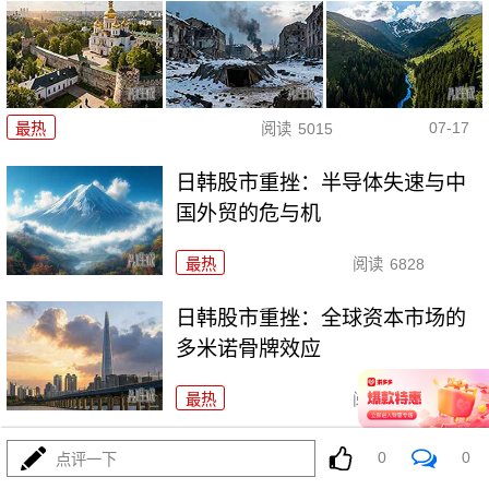
07-17
最热
阅读
5015
日韩股市重挫：半导体失速与中
国外贸的危与机
最热
阅读
6828
日韩股市重挫：全球资本市场的
多米诺骨牌效应
最热
阅读
5738
日韩股市狂泻：深度解析与投资者应对策略
0
0
点评一下