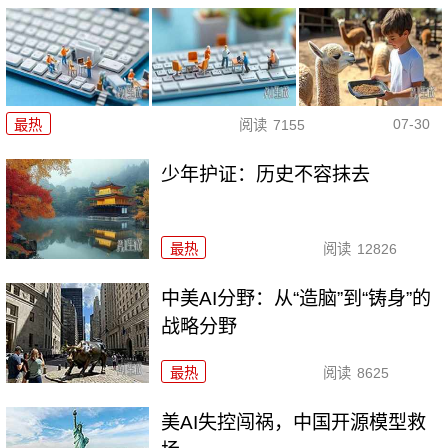
07-30
最热
阅读
7155
少年护证：历史不容抹去
最热
阅读
12826
中美AI分野：从“造脑”到“铸身”的
战略分野
最热
阅读
8625
美AI失控闯祸，中国开源模型救