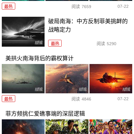
07-22
最热
阅读
7659
破局南海：中方反制菲美挑衅的
战略定力
最热
阅读
5290
美拱火南海背后的霸权算计
07-22
最热
阅读
4846
菲方频挑仁爱礁事端的深层逻辑