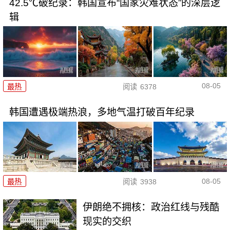
42.5℃破纪录：韩国宣布“国家灾难状态”的深层逻
辑
08-05
最热
阅读
6378
韩国遭遇极端热浪，多地气温打破百年纪录
08-05
最热
阅读
3938
伊朗绝不拥核：政治红线与残酷
现实的交织