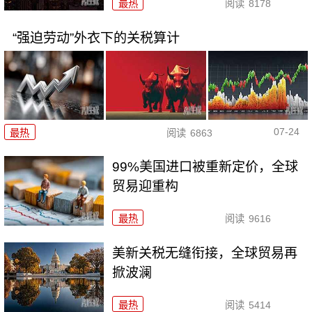
最热
阅读
8178
“强迫劳动”外衣下的关税算计
07-24
最热
阅读
6863
99%美国进口被重新定价，全球
贸易迎重构
最热
阅读
9616
美新关税无缝衔接，全球贸易再
掀波澜
最热
阅读
5414