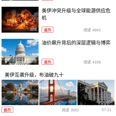
美伊冲突升级与全球能源供应危
机
最热
阅读
4662
油价飙升背后的深层逻辑与博弈
最热
阅读
4158
美伊互袭升级，布油破九十
07-21
最热
阅读
3501