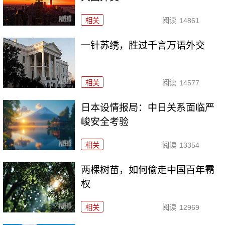
相关
阅读
14861
一针苏绣，胜过千言万语外交
相关
阅读
14577
日本设情报局：中日关系面临严
峻安全考验
相关
阅读
13354
两棵树苗，如何偷走中国百年霸
权
相关
阅读
12969