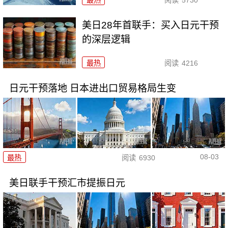
最热
阅读
5730
美日28年首联手：买入日元干预
的深层逻辑
最热
阅读
4216
日元干预落地 日本进出口贸易格局生变
08-03
最热
阅读
6930
美日联手干预汇市提振日元