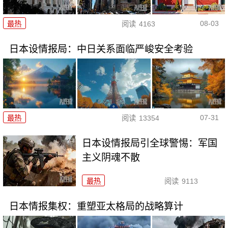
08-03
最热
阅读
4163
日本设情报局：中日关系面临严峻安全考验
07-31
最热
阅读
13354
日本设情报局引全球警惕：军国
主义阴魂不散
最热
阅读
9113
日本情报集权：重塑亚太格局的战略算计