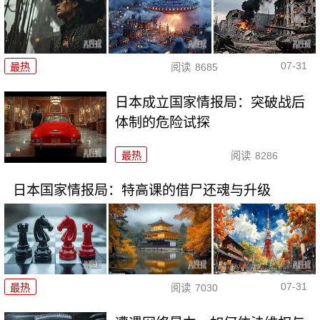
07-31
最热
阅读
8685
日本成立国家情报局：突破战后
体制的危险试探
最热
阅读
8286
日本国家情报局：特高课的借尸还魂与升级
07-31
最热
阅读
7030