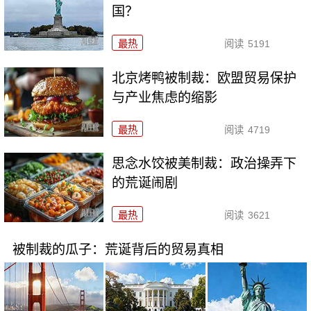
国？
最热
阅读
5191
北京烤鸭被制裁：欧盟贸易保护
与产业焦虑的缩影
最热
阅读
4719
思念水饺被美制裁：政治操弄下
的荒诞闹剧
最热
阅读
3621
被制裁的瓜子：荒诞背后的贸易真相