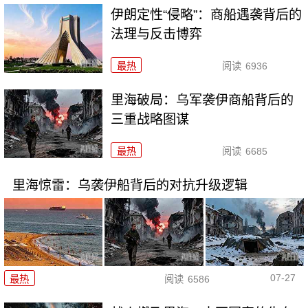
伊朗定性“侵略”：商船遇袭背后的
法理与反击博弈
最热
阅读
6936
里海破局：乌军袭伊商船背后的
三重战略图谋
最热
阅读
6685
里海惊雷：乌袭伊船背后的对抗升级逻辑
07-27
最热
阅读
6586