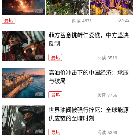
07-22
最热
阅读
4871
菲方蓄意挑衅仁爱礁，中方坚决
反制
最热
阅读
3519
高油价冲击下的中国经济：承压
与破局
最热
阅读
7756
世界油阀被强行拧死：全球能源
供应链的至暗时刻
最热
阅读
5399