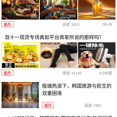
08-05
最热
阅读
3913
双十一现货专场真如平台商家所说的那样吗？
最热
阅读
31145
4小时前
极端热浪下，韩国旅游与民生的
双重困境
最热
阅读
2962