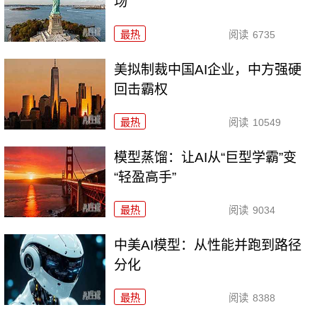
场
最热
阅读
6735
美拟制裁中国AI企业，中方强硬
回击霸权
最热
阅读
10549
模型蒸馏：让AI从“巨型学霸”变
“轻盈高手”
最热
阅读
9034
中美AI模型：从性能并跑到路径
分化
最热
阅读
8388