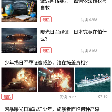
遭遇网络暴力，如何依法维权与
自救
最热
阅读
9258
曝光日军罪证，日本究竟在怕什
么？
最热
阅读
8163
少年捐日军罪证遭威胁，谁在掩盖真相？
07-30
最热
阅读
7637
网暴曝光日军罪证少年，施暴者面临何种严惩