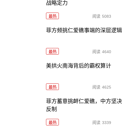
战略定力
最热
阅读
5083
菲方频挑仁爱礁事端的深层逻辑
最热
阅读
4640
美拱火南海背后的霸权算计
最热
阅读
4625
菲方蓄意挑衅仁爱礁，中方坚决
反制
最热
阅读
3339