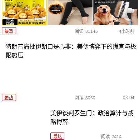
最热
阅读
31145
4小时前
特朗普痛批伊朗口是心非：美伊博弈下的谎言与极
限施压
08-04
最热
阅读
3060
美伊谈判罗生门：政治算计与战
略博弈
最热
阅读
2414