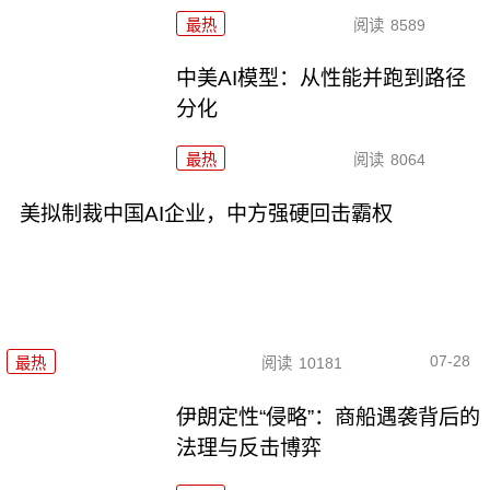
最热
阅读
8589
中美AI模型：从性能并跑到路径
分化
最热
阅读
8064
美拟制裁中国AI企业，中方强硬回击霸权
07-28
最热
阅读
10181
伊朗定性“侵略”：商船遇袭背后的
法理与反击博弈