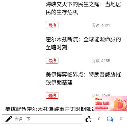
海峡交火下的民生之痛：当地居
民的生存危机
最热
阅读
4021
霍尔木兹断流：全球能源命脉的
至暗时刻
最热
阅读
4255
美伊博弈临界点：特朗普威胁摧
毁伊朗基建
最热
阅读
4048
美挑衅致霍尔木兹海峡重开无限期延迟
0
0
点评一下