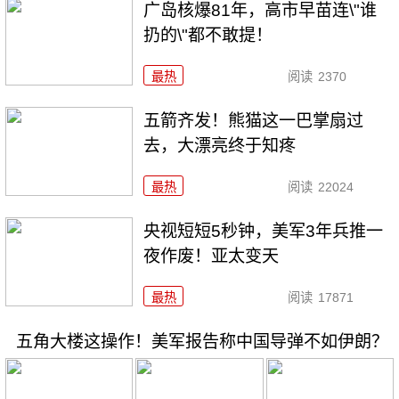
广岛核爆81年，高市早苗连\"谁
扔的\"都不敢提！
最热
阅读
2370
五箭齐发！熊猫这一巴掌扇过
去，大漂亮终于知疼
最热
阅读
22024
央视短短5秒钟，美军3年兵推一
夜作废！亚太变天
最热
阅读
17871
五角大楼这操作！美军报告称中国导弹不如伊朗？