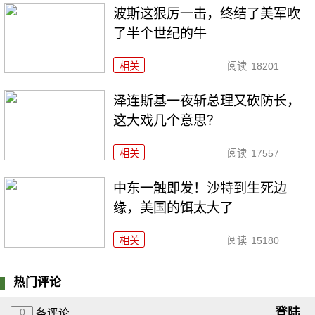
波斯这狠厉一击，终结了美军吹
了半个世纪的牛
相关
阅读
18201
泽连斯基一夜斩总理又砍防长，
这大戏几个意思？
相关
阅读
17557
中东一触即发！沙特到生死边
缘，美国的饵太大了
相关
阅读
15180
热门评论
登陆
0
条评论