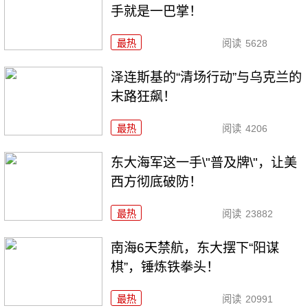
手就是一巴掌！
最热
阅读
5628
泽连斯基的“清场行动”与乌克兰的
末路狂飙！
最热
阅读
4206
东大海军这一手\"普及牌\"，让美
西方彻底破防！
最热
阅读
23882
南海6天禁航，东大摆下“阳谋
棋”，锤炼铁拳头！
最热
阅读
20991