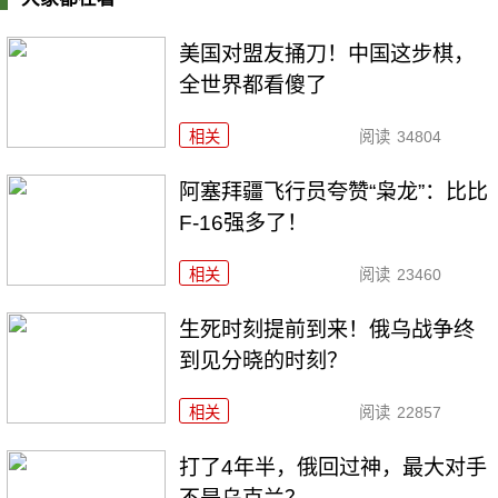
美国对盟友捅刀！中国这步棋，
全世界都看傻了
相关
阅读
34804
阿塞拜疆飞行员夸赞“枭龙”：比比
F-16强多了！
相关
阅读
23460
生死时刻提前到来！俄乌战争终
到见分晓的时刻？
相关
阅读
22857
打了4年半，俄回过神，最大对手