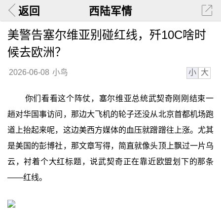
返回
西陆军情
美警告塞尔维亚别碰红线，歼10C啥时
候去欧洲？
小
大
2026-06-08
小鸟
你们看看这个阵仗，塞尔维亚总统武契奇刚刚结束一
趟对华国事访问，那边大飞机的轮子还没从北京首都机场跑
道上抬起来呢，这边美西方媒体的血压就蹭蹭往上涨。尤其
是美国的彭博社，那文章写得，简直就像头顶上飘过一片乌
云，衬着个大红标题，说武契奇正在靠近欧盟划下的那条
——红线。