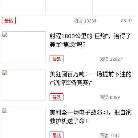
08-07
最热
阅读
10334
射程1800公里的“巨炮”，治得了
美军“焦虑”吗？
最热
阅读
12827
美狂囤百万吨：一场提前下注的
\"铜牌军备竞赛\"
最热
阅读
8359
美利坚一场电子战演习，把自家
救护机送了命！
最热
阅读
7147