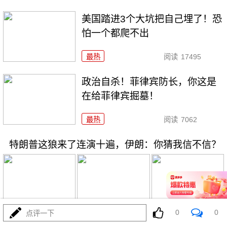
美国踏进3个大坑把自己埋了！恐
怕一个都爬不出
最热
阅读
17495
政治自杀！菲律宾防长，你这是
在给菲律宾掘墓！
最热
阅读
7062
特朗普这狼来了连演十遍，伊朗：你猜我信不信？
0
0
08-03
点评一下
最热
阅读
5274