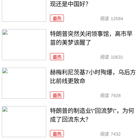
现还是中国好？
最热
阅读
12584
特朗普突然关闭领事馆，高市早
苗的美梦该醒了
最热
阅读
10631
赫梅利尼茨基7小时殉爆，乌后方
比前线更致命
最热
阅读
7928
特朗普的制造业\"回流梦\"，为何
成了回流东大？
最热
阅读
7432