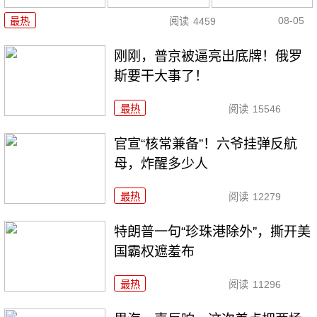
08-05
最热
阅读
4459
刚刚，普京被逼亮出底牌！俄罗
斯要干大事了！
最热
阅读
15546
官宣“核常兼备”！六爷挂弹反航
母，炸醒多少人
最热
阅读
12279
特朗普一句“珍珠港除外”，撕开美
国霸权遮羞布
最热
阅读
11296