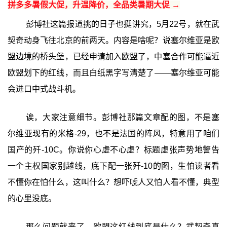
拼多多暑假大促，升温降价，全品类暑期大促 →
彭博社这篇报道挑的日子也挺讲究，5月22号，就在武
契奇动身飞往北京的前两天。内容是啥呢？说塞尔维亚是欧
盟边境的桥头堡，已经申请加入欧盟了，中塞合作可能逼近
欧盟划下的红线，而且白纸黑字写清楚了——塞尔维亚可能
会进口中式战斗机。
诶，大家注意细节。彭博社那篇文章配的图，不是塞
尔维亚现有的米格-29，也不是法国的阵风，特意用了咱们
国产的歼-10C。你说你心虚不心虚？标题虚张声势地警告
一个主权国家别越线，底下配一张歼-10的图，生怕读者看
不懂你在怕什么，这叫什么？想吓唬人又怕人看不懂，典型
的心里没底。
那么问题就来了，欧盟这红线到底是什么？武契奇真