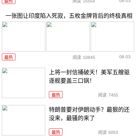
08-03
最热
阅读
15554
一张图让印度陷入死寂，五枚金牌背后的终极真相
08-03
最热
阅读
10845
上将一封信捅破天！美军五艘驱
逐舰要盖三口锅！
最热
阅读
7455
特朗普要对伊朗动手？最狠的还
没来，最骚的来了
最热
阅读
6053