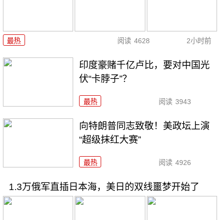
最热
阅读
4628
2小时前
印度豪赌千亿卢比，要对中国光
伏“卡脖子”？
最热
阅读
3943
向特朗普同志致敬！美政坛上演
“超级抹红大赛”
最热
阅读
4926
1.3万俄军直插日本海，美日的双线噩梦开始了