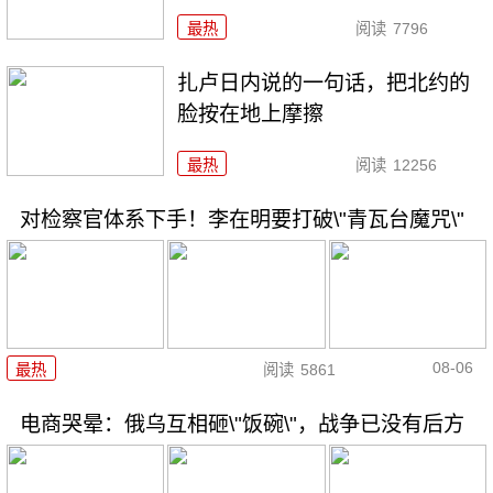
最热
阅读
7796
扎卢日内说的一句话，把北约的
脸按在地上摩擦
最热
阅读
12256
对检察官体系下手！李在明要打破\"青瓦台魔咒\"
08-06
最热
阅读
5861
电商哭晕：俄乌互相砸\"饭碗\"，战争已没有后方