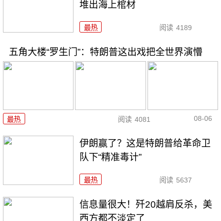
堆出海上棺材
最热
阅读
4189
五角大楼“罗生门”：特朗普这出戏把全世界演懵
08-06
最热
阅读
4081
伊朗赢了？这是特朗普给革命卫
队下“精准毒计”
最热
阅读
5637
信息量很大！歼20越肩反杀，美
西方都不淡定了