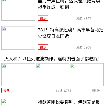
里海一声巨响，这次差点把两场
战争炸成一锅粥！
最热
阅读
9149
731！特高课还魂！高市早苗两把
火烧穿日本国运
最热
阅读
5205
灭人种？以色列这波操作，连特朗普面子都敢踩！
08-04
最热
阅读
6761
特朗普刚说要谈判，伊朗又是反