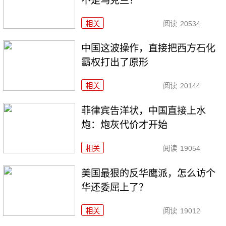
不是乌克兰？
相关
阅读
20534
中国这波操作，直接把西方石化
霸权打出了原形
相关
阅读
20144
菲律宾告洋状，中国直接上水
炮：炮灰代价才开始
相关
阅读
19054
美国最狠的反华鹰派，怎么访个
华还委屈上了？
相关
阅读
19012