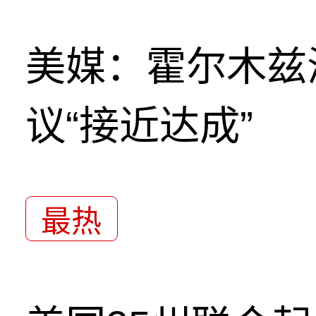
美媒：霍尔木兹
议“接近达成”
最热