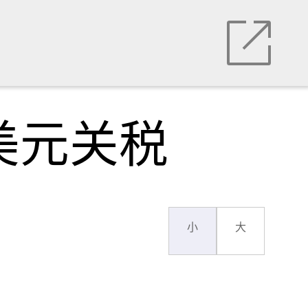
美元关税
小
大