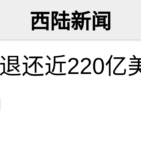
西陆新闻
退还近220亿
网