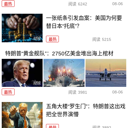
08-06
最热
阅读
6242
一张纸条引发血案：美国为何要
替日本“托底”？
最热
阅读
5215
特朗普“黄金舰队”：2750亿美金堆出海上棺材
08-06
最热
阅读
3981
五角大楼“罗生门”：特朗普这出戏
把全世界演懵
最热
阅读
3892