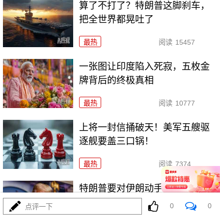
算了不打了？特朗普这脚刹车，
把全世界都晃吐了
最热
阅读
15457
一张图让印度陷入死寂，五枚金
牌背后的终极真相
最热
阅读
10777
上将一封信捅破天！美军五艘驱
逐舰要盖三口锅！
最热
阅读
7374
特朗普要对伊朗动手？最狠的还
没来，最骚的来了
0
0
点评一下