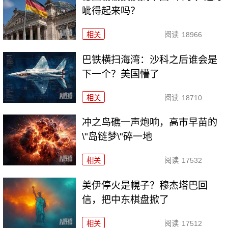
呲得起来吗？
相关
阅读
18966
巴铁横扫海湾：沙科之后谁会是
下一个？美国懵了
相关
阅读
18710
冲之鸟礁一声炮响，高市早苗的
\"岛链梦\"碎一地
相关
阅读
17532
美伊停火是幌子？穆杰塔巴回
信，把中东棋盘掀了
相关
阅读
17512