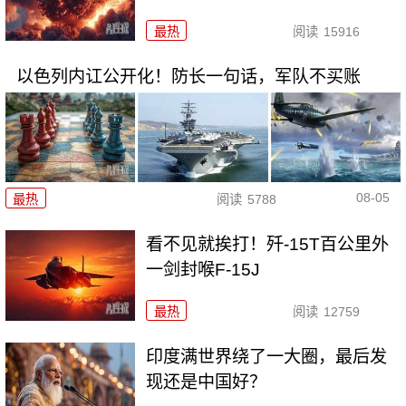
最热
阅读
15916
以色列内讧公开化！防长一句话，军队不买账
08-05
最热
阅读
5788
看不见就挨打！歼-15T百公里外
一剑封喉F-15J
最热
阅读
12759
印度满世界绕了一大圈，最后发
现还是中国好？