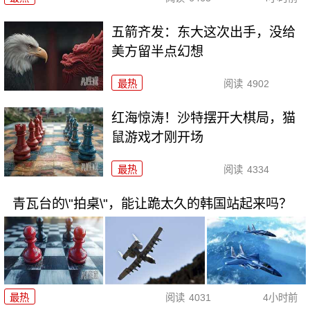
五箭齐发：东大这次出手，没给
美方留半点幻想
最热
阅读
4902
红海惊涛！沙特摆开大棋局，猫
鼠游戏才刚开场
最热
阅读
4334
青瓦台的\"拍桌\"，能让跪太久的韩国站起来吗？
最热
阅读
4031
4小时前