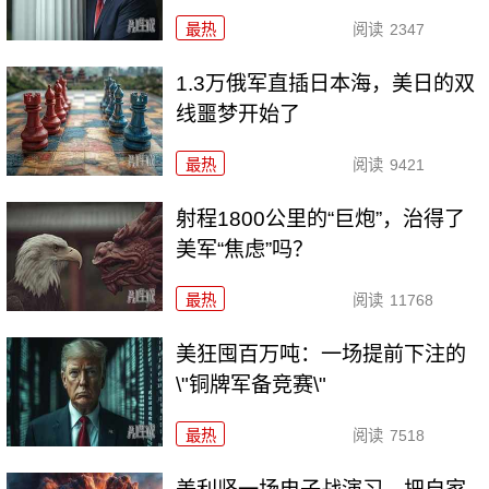
最热
阅读
2347
1.3万俄军直插日本海，美日的双
线噩梦开始了
最热
阅读
9421
射程1800公里的“巨炮”，治得了
美军“焦虑”吗？
最热
阅读
11768
美狂囤百万吨：一场提前下注的
\"铜牌军备竞赛\"
最热
阅读
7518