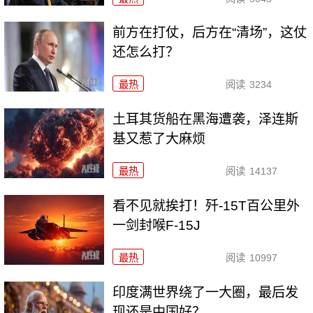
前方在打仗，后方在“清场”，这仗
还怎么打？
最热
阅读
3234
土耳其货船在黑海遭袭，泽连斯
基又惹了大麻烦
最热
阅读
14137
看不见就挨打！歼-15T百公里外
一剑封喉F-15J
最热
阅读
10997
印度满世界绕了一大圈，最后发
现还是中国好？