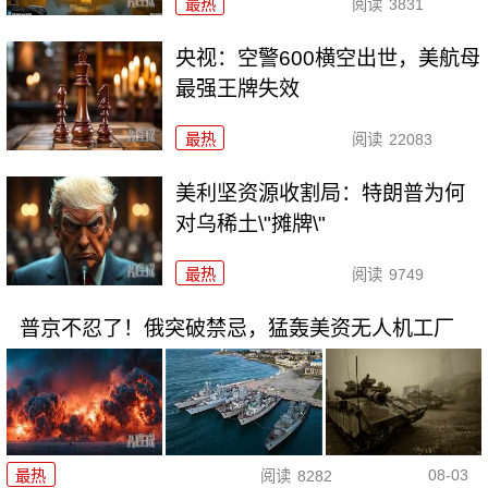
最热
阅读
3831
央视：空警600横空出世，美航母
最强王牌失效
最热
阅读
22083
美利坚资源收割局：特朗普为何
对乌稀土\"摊牌\"
最热
阅读
9749
普京不忍了！俄突破禁忌，猛轰美资无人机工厂
08-03
最热
阅读
8282