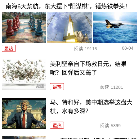
南海6天禁航，东大摆下“阳谋棋”，锤炼铁拳头！
08-04
最热
阅读
19115
美利坚亲自下场救日元，结果
呢？回弹后又蔫了
最热
阅读
11281
马、特和好，美中期选举这盘大
棋，水有多深？
最热
阅读
5399