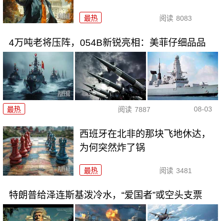
最热
阅读
8083
4万吨老将压阵，054B新锐亮相：美菲仔细品品
08-03
最热
阅读
7887
西班牙在北非的那块飞地休达，
为何突然炸了锅
最热
阅读
3481
特朗普给泽连斯基泼冷水，“爱国者”或空头支票