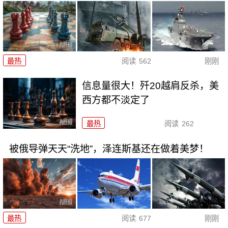
最热
阅读
562
刚刚
信息量很大！歼20越肩反杀，美
西方都不淡定了
最热
阅读
262
被俄导弹天天“洗地”，泽连斯基还在做着美梦！
最热
阅读
677
刚刚