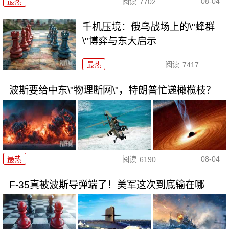
08-04
最热
阅读
7702
千机压境：俄乌战场上的\"蜂群
\"博弈与东大启示
最热
阅读
7417
波斯要给中东\"物理断网\"，特朗普忙递橄榄枝？
08-04
最热
阅读
6190
F-35真被波斯导弹端了！美军这次到底输在哪