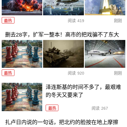
最热
阅读
419
刚刚
删去28字，扩军一整本！高市的把戏骗不了东大
最热
阅读
920
刚刚
泽连斯基的时间不多了，最艰难
的冬天又要来了
最热
阅读
267
扎卢日内说的一句话，把北约的脸按在地上摩擦