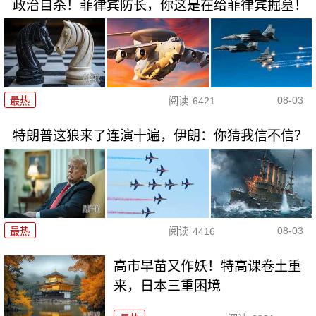
政治自杀！菲律宾防长，你这是在给菲律宾掘墓！
08-03
最热
阅读
6421
特朗普这狼来了连演十遍，伊朗：你猜我信不信？
08-03
最热
阅读
4416
高市早苗又作妖！特高课卷土重
来，日本三重困境