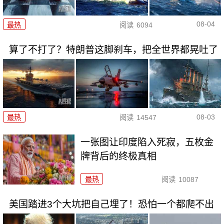
08-04
最热
阅读
6094
算了不打了？特朗普这脚刹车，把全世界都晃吐了
08-03
最热
阅读
14547
一张图让印度陷入死寂，五枚金
牌背后的终极真相
最热
阅读
10087
美国踏进3个大坑把自己埋了！恐怕一个都爬不出