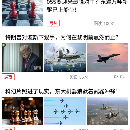
055要迎来最强对手？东瀛万吨新
驱已上船台！
最热
阅读
10031
特朗普对波斯下狠手，为何在黎明前戛然而止？
08-04
最热
阅读
3574
科幻片照进了现实，东大机器狼驮着武器冲锋！