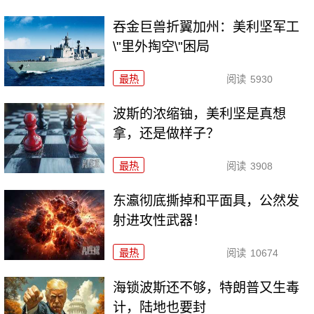
吞金巨兽折翼加州：美利坚军工
\"里外掏空\"困局
最热
阅读
5930
波斯的浓缩铀，美利坚是真想
拿，还是做样子？
最热
阅读
3908
东瀛彻底撕掉和平面具，公然发
射进攻性武器！
最热
阅读
10674
海锁波斯还不够，特朗普又生毒
计，陆地也要封