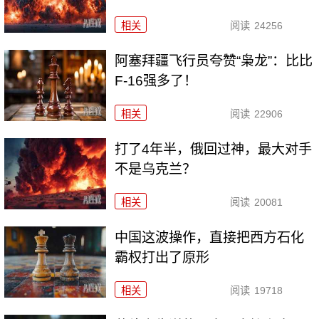
相关
阅读
24256
阿塞拜疆飞行员夸赞“枭龙”：比比
F-16强多了！
相关
阅读
22906
打了4年半，俄回过神，最大对手
不是乌克兰？
相关
阅读
20081
中国这波操作，直接把西方石化
霸权打出了原形
相关
阅读
19718