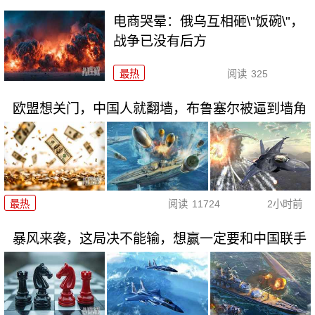
电商哭晕：俄乌互相砸\"饭碗\"，
战争已没有后方
最热
阅读
325
欧盟想关门，中国人就翻墙，布鲁塞尔被逼到墙角
最热
阅读
11724
2小时前
暴风来袭，这局决不能输，想赢一定要和中国联手