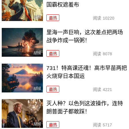
国霸权遮羞布
最热
阅读
10220
里海一声巨响，这次差点把两场
战争炸成一锅粥！
最热
阅读
8078
731！特高课还魂！高市早苗两把
火烧穿日本国运
最热
阅读
4221
灭人种？以色列这波操作，连特
朗普面子都敢踩！
最热
阅读
5717