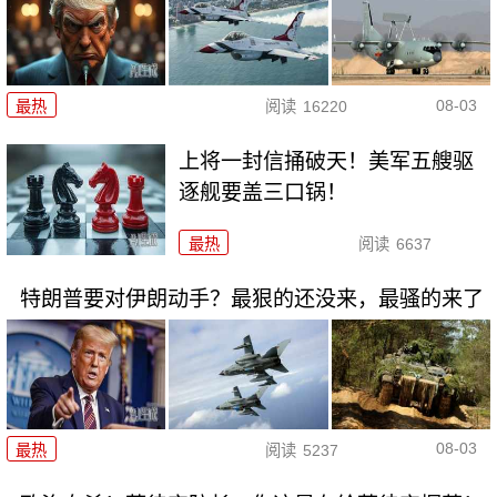
08-03
最热
阅读
16220
上将一封信捅破天！美军五艘驱
逐舰要盖三口锅！
最热
阅读
6637
特朗普要对伊朗动手？最狠的还没来，最骚的来了
08-03
最热
阅读
5237