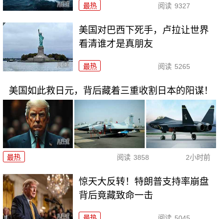
最热
阅读
9327
美国对巴西下死手，卢拉让世界
看清谁才是真朋友
最热
阅读
5265
美国如此救日元，背后藏着三重收割日本的阳谋！
最热
阅读
3858
2小时前
惊天大反转！特朗普支持率崩盘
背后竟藏致命一击
最热
阅读
5045