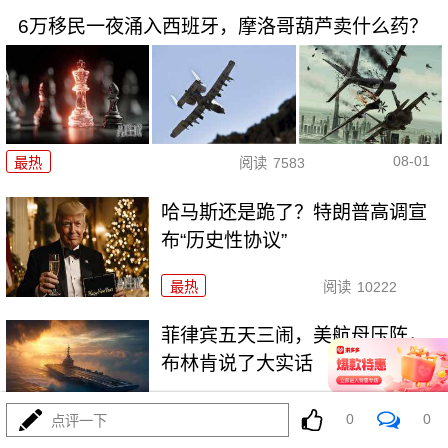
6万移民一夜涌入西班牙，摩洛哥葫芦卖什么药？
08-01
最热
阅读
7583
哈马斯还是跪了？特朗普高调宣
布“历史性协议”
最热
阅读
10222
菲律宾五天三闹，美航母压阵，
布林肯说了大实话
最热
阅读
26628
0
0
点评一下