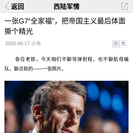
返回
西陆军情
一张G7“全家福”，把帝国主义最后体面
撕个精光
小
大
2026-06-17
小鸟
各位老铁，今天咱们不聊导弹射程，也不聊航母编
队，聊点软的——一张照片。