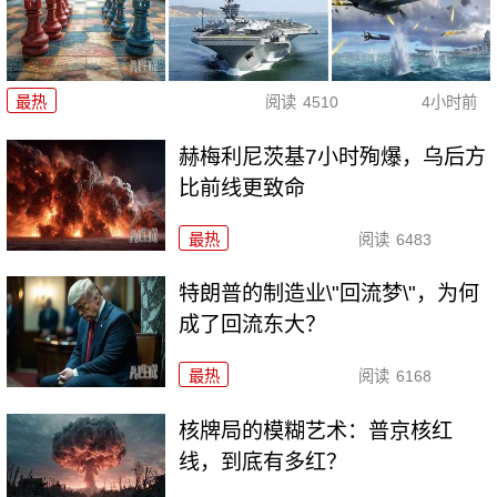
最热
阅读
4510
4小时前
赫梅利尼茨基7小时殉爆，乌后方
比前线更致命
最热
阅读
6483
特朗普的制造业\"回流梦\"，为何
成了回流东大？
最热
阅读
6168
核牌局的模糊艺术：普京核红
线，到底有多红？