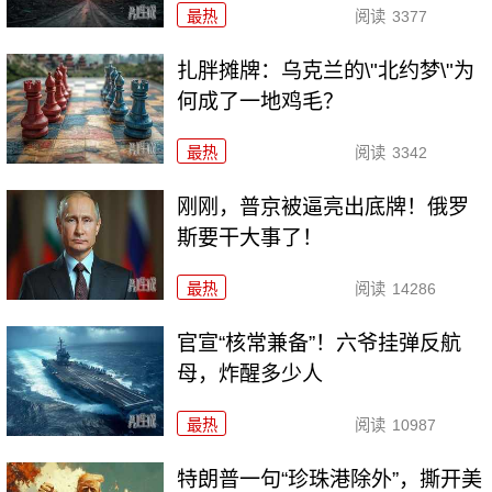
最热
阅读
3377
扎胖摊牌：乌克兰的\"北约梦\"为
何成了一地鸡毛？
最热
阅读
3342
刚刚，普京被逼亮出底牌！俄罗
斯要干大事了！
最热
阅读
14286
官宣“核常兼备”！六爷挂弹反航
母，炸醒多少人
最热
阅读
10987
特朗普一句“珍珠港除外”，撕开美