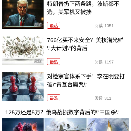
特朗普扔下两条路，波斯都不
选，美军机又被揍
最热
阅读
1051
766亿买不来安全？美核潜光鲜
\"大计划\"的背后
最热
阅读
1197
对检察官体系下手！李在明要打
破\"青瓦台魔咒\"
最热
阅读
311
125万还是5万？俄乌战损数字背后的\"三国杀\"