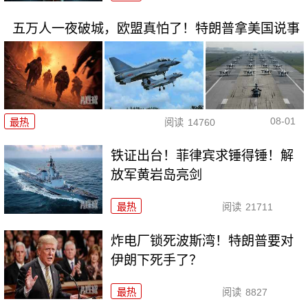
五万人一夜破城，欧盟真怕了！特朗普拿美国说事
08-01
最热
阅读
14760
铁证出台！菲律宾求锤得锤！解
放军黄岩岛亮剑
最热
阅读
21711
炸电厂锁死波斯湾！特朗普要对
伊朗下死手了？
最热
阅读
8827