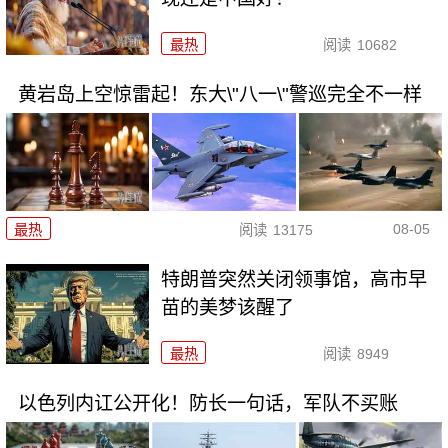
最热
阅读
10682
黄岩岛上空惊雷起！东大\"八一\"警巡完全不一样
08-05
最热
阅读
13175
特朗普突然关闭领事馆，高市早
苗的美梦该醒了
最热
阅读
8949
以色列内讧公开化！防长一句话，军队不买账