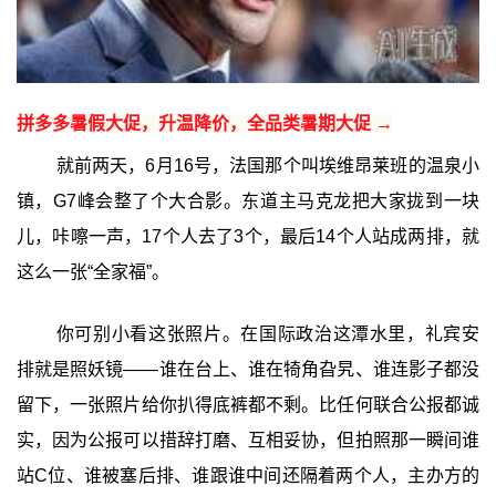
拼多多暑假大促，升温降价，全品类暑期大促 →
就前两天，6月16号，法国那个叫埃维昂莱班的温泉小
镇，G7峰会整了个大合影。东道主马克龙把大家拢到一块
儿，咔嚓一声，17个人去了3个，最后14个人站成两排，就
这么一张“全家福”。
你可别小看这张照片。在国际政治这潭水里，礼宾安
排就是照妖镜——谁在台上、谁在犄角旮旯、谁连影子都没
留下，一张照片给你扒得底裤都不剩。比任何联合公报都诚
实，因为公报可以措辞打磨、互相妥协，但拍照那一瞬间谁
站C位、谁被塞后排、谁跟谁中间还隔着两个人，主办方的