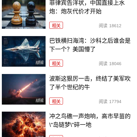
菲律宾告洋状，中国直接上水
炮：炮灰代价才开始
相关
阅读
18612
巴铁横扫海湾：沙科之后谁会是
下一个？美国懵了
相关
阅读
18046
波斯这狠厉一击，终结了美军吹
了半个世纪的牛
相关
阅读
17794
冲之鸟礁一声炮响，高市早苗的
\"岛链梦\"碎一地