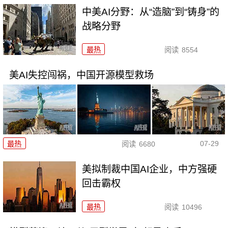
中美AI分野：从“造脑”到“铸身”的
战略分野
最热
阅读
8554
美AI失控闯祸，中国开源模型救场
07-29
最热
阅读
6680
美拟制裁中国AI企业，中方强硬
回击霸权
最热
阅读
10496