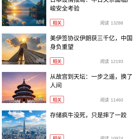
峻安全考验
相关
阅读
13288
美伊签协议伊朗获三千亿，中国
身负重望
相关
阅读
12193
从故宫到天坛：一步之遥，换了
人间
相关
阅读
11460
存储疯牛没死，只是摔了一跤
相关
阅读
10974