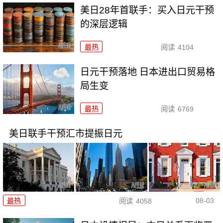
美日28年首联手：买入日元干预
的深层逻辑
最热
阅读
4104
日元干预落地 日本进出口贸易格
局生变
最热
阅读
6769
美日联手干预汇市提振日元
08-03
最热
阅读
4058