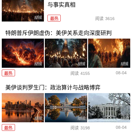
与事实真相
最热
阅读
3616
特朗普斥伊朗虚伪：美伊关系走向深度研判
08-04
最热
阅读
4155
美伊谈判罗生门：政治算计与战略博弈
08-04
最热
阅读
3198