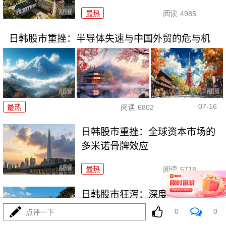
最热
阅读
4985
日韩股市重挫：半导体失速与中国外贸的危与机
07-16
最热
阅读
6802
日韩股市重挫：全球资本市场的
多米诺骨牌效应
最热
阅读
5718
日韩股市狂泻：深度解析与投资
者应对策略
0
0
点评一下