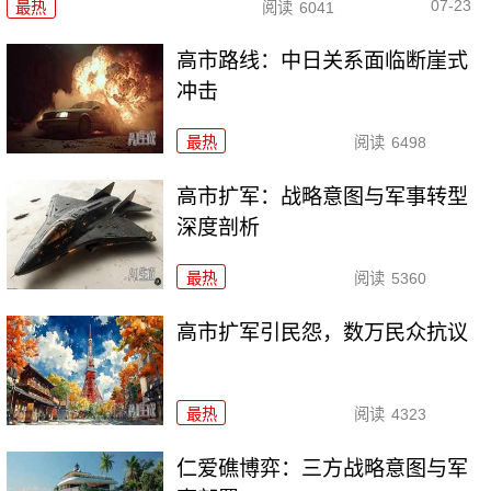
07-23
最热
阅读
6041
高市路线：中日关系面临断崖式
冲击
最热
阅读
6498
高市扩军：战略意图与军事转型
深度剖析
最热
阅读
5360
高市扩军引民怨，数万民众抗议
最热
阅读
4323
仁爱礁博弈：三方战略意图与军