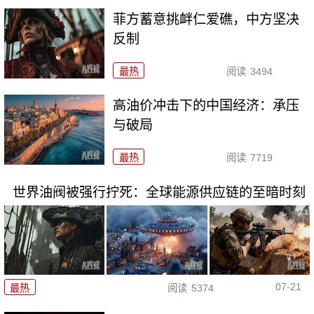
菲方蓄意挑衅仁爱礁，中方坚决
反制
最热
阅读
3494
高油价冲击下的中国经济：承压
与破局
最热
阅读
7719
世界油阀被强行拧死：全球能源供应链的至暗时刻
07-21
最热
阅读
5374