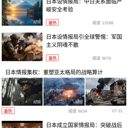
日本设情报局：中日关系面临严
峻安全考验
最热
阅读
13288
日本设情报局引全球警惕：军国
主义阴魂不散
最热
阅读
9076
日本情报集权：重塑亚太格局的战略算计
07-31
最热
阅读
8634
日本成立国家情报局：突破战后