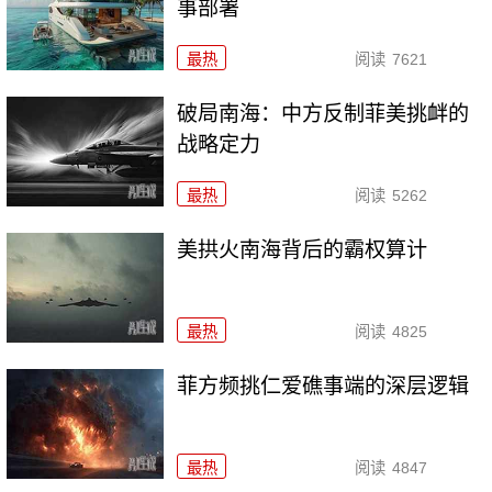
事部署
最热
阅读
7621
破局南海：中方反制菲美挑衅的
战略定力
最热
阅读
5262
美拱火南海背后的霸权算计
最热
阅读
4825
菲方频挑仁爱礁事端的深层逻辑
最热
阅读
4847