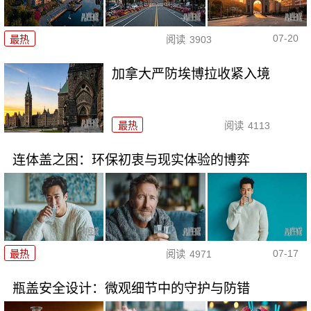
07-20
最热
阅读
3903
加拿大严防埃博拉收紧入境
最热
阅读
4113
连体盖之困：环保初衷与现实体验的博弈
07-17
最热
阅读
4971
瓶盖安全设计：微观细节中的守护与防错