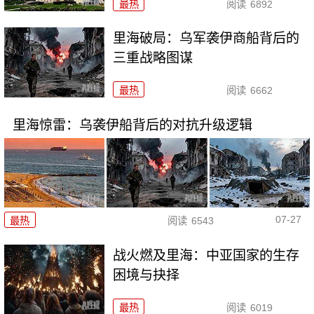
最热
阅读
6892
里海破局：乌军袭伊商船背后的
三重战略图谋
最热
阅读
6662
里海惊雷：乌袭伊船背后的对抗升级逻辑
07-27
最热
阅读
6543
战火燃及里海：中亚国家的生存
困境与抉择
最热
阅读
6019