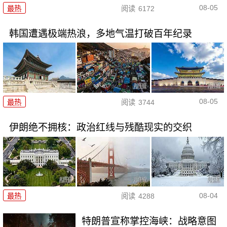
08-05
最热
阅读
6172
韩国遭遇极端热浪，多地气温打破百年纪录
08-05
最热
阅读
3744
伊朗绝不拥核：政治红线与残酷现实的交织
08-04
最热
阅读
4288
特朗普宣称掌控海峡：战略意图