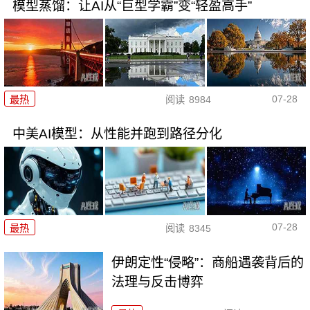
模型蒸馏：让AI从“巨型学霸”变“轻盈高手”
07-28
最热
阅读
8984
中美AI模型：从性能并跑到路径分化
07-28
最热
阅读
8345
伊朗定性“侵略”：商船遇袭背后的
法理与反击博弈