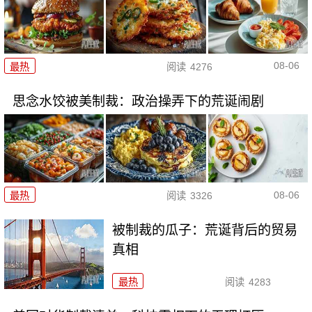
08-06
最热
阅读
4276
思念水饺被美制裁：政治操弄下的荒诞闹剧
08-06
最热
阅读
3326
被制裁的瓜子：荒诞背后的贸易
真相
最热
阅读
4283