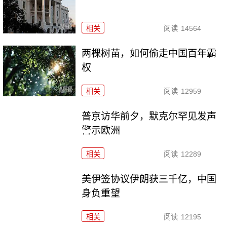
相关
阅读
14564
两棵树苗，如何偷走中国百年霸
权
相关
阅读
12959
普京访华前夕，默克尔罕见发声
警示欧洲
相关
阅读
12289
美伊签协议伊朗获三千亿，中国
身负重望
相关
阅读
12195