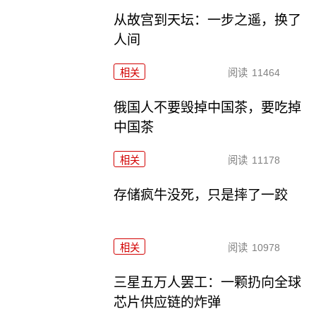
从故宫到天坛：一步之遥，换了
人间
相关
阅读
11464
俄国人不要毁掉中国茶，要吃掉
中国茶
相关
阅读
11178
存储疯牛没死，只是摔了一跤
相关
阅读
10978
三星五万人罢工：一颗扔向全球
芯片供应链的炸弹