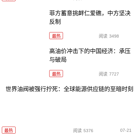
菲方蓄意挑衅仁爱礁，中方坚决
反制
最热
阅读
3498
高油价冲击下的中国经济：承压
与破局
最热
阅读
7727
世界油阀被强行拧死：全球能源供应链的至暗时刻
07-21
最热
阅读
5376