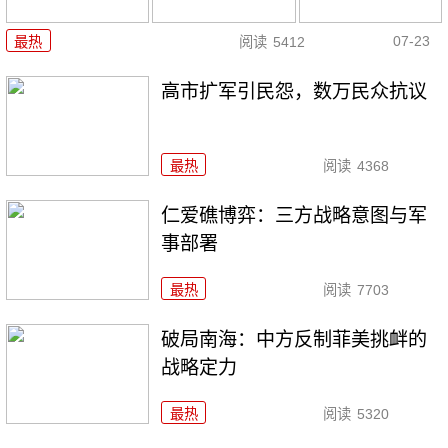
07-23
最热
阅读
5412
高市扩军引民怨，数万民众抗议
最热
阅读
4368
仁爱礁博弈：三方战略意图与军
事部署
最热
阅读
7703
破局南海：中方反制菲美挑衅的
战略定力
最热
阅读
5320