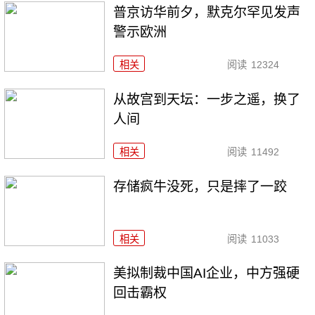
普京访华前夕，默克尔罕见发声
警示欧洲
相关
阅读
12324
从故宫到天坛：一步之遥，换了
人间
相关
阅读
11492
存储疯牛没死，只是摔了一跤
相关
阅读
11033
美拟制裁中国AI企业，中方强硬
回击霸权