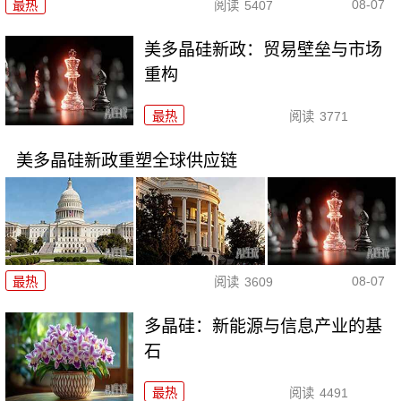
08-07
最热
阅读
5407
美多晶硅新政：贸易壁垒与市场
重构
最热
阅读
3771
美多晶硅新政重塑全球供应链
08-07
最热
阅读
3609
多晶硅：新能源与信息产业的基
石
最热
阅读
4491