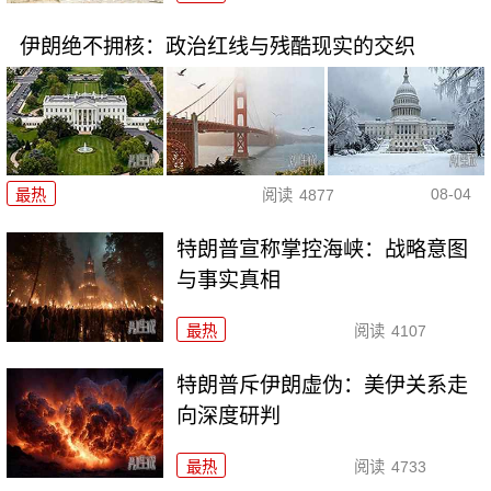
伊朗绝不拥核：政治红线与残酷现实的交织
08-04
最热
阅读
4877
特朗普宣称掌控海峡：战略意图
与事实真相
最热
阅读
4107
特朗普斥伊朗虚伪：美伊关系走
向深度研判
最热
阅读
4733