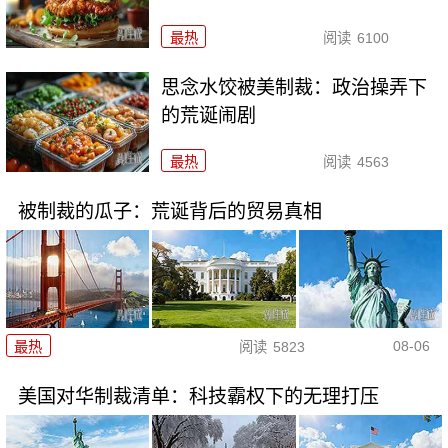
最热
阅读
6100
思念水饺被美制裁：政治操弄下
的荒诞闹剧
最热
阅读
4563
被制裁的瓜子：荒诞背后的贸易真相
08-06
最热
阅读
5823
美国对华制裁清单：科技霸权下的无理打压