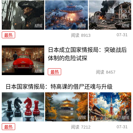
07-31
最热
阅读
8913
日本成立国家情报局：突破战后
体制的危险试探
最热
阅读
8457
日本国家情报局：特高课的借尸还魂与升级
07-31
最热
阅读
7212