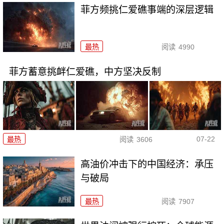
菲方频挑仁爱礁事端的深层逻辑
最热
阅读
4990
菲方蓄意挑衅仁爱礁，中方坚决反制
07-22
最热
阅读
3606
高油价冲击下的中国经济：承压
与破局
最热
阅读
7907