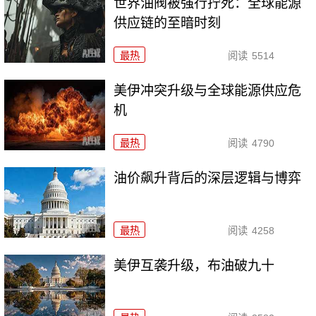
世界油阀被强行拧死：全球能源
供应链的至暗时刻
最热
阅读
5514
美伊冲突升级与全球能源供应危
机
最热
阅读
4790
油价飙升背后的深层逻辑与博弈
最热
阅读
4258
美伊互袭升级，布油破九十