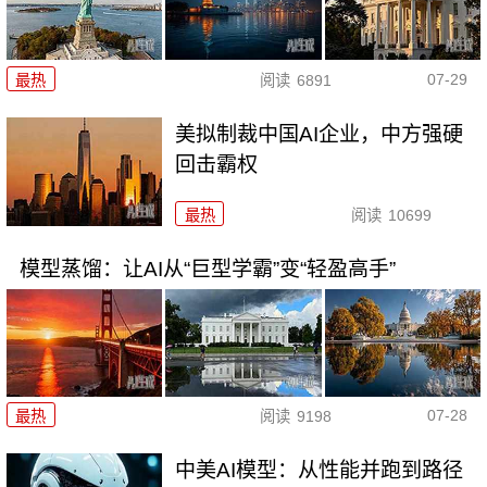
07-29
最热
阅读
6891
美拟制裁中国AI企业，中方强硬
回击霸权
最热
阅读
10699
模型蒸馏：让AI从“巨型学霸”变“轻盈高手”
07-28
最热
阅读
9198
中美AI模型：从性能并跑到路径