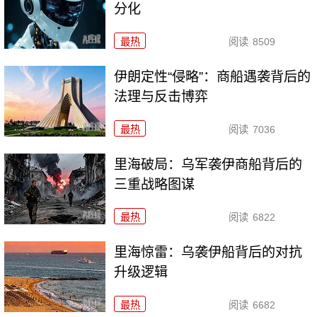
分化
最热
阅读
8509
伊朗定性“侵略”：商船遇袭背后的
法理与反击博弈
最热
阅读
7036
里海破局：乌军袭伊商船背后的
三重战略图谋
最热
阅读
6822
里海惊雷：乌袭伊船背后的对抗
升级逻辑
最热
阅读
6682