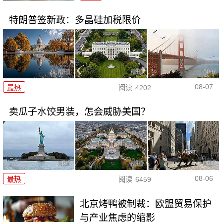
特朗普签新政：多晶硅加税限价
08-07
最热
阅读
4202
卖瓜子水饺男装，怎会威胁美国？
08-06
最热
阅读
6459
北京烤鸭被制裁：欧盟贸易保护
与产业焦虑的缩影