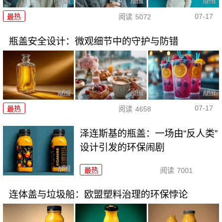
07-17
最热
阅读
5072
瓶盖安全设计：微观细节中的守护与防错
07-17
最热
阅读
4658
泽连斯基的瓶盖：一场由“反人类”
设计引发的环保闹剧
最热
阅读
7001
连体盖与垃圾船：欧盟塑料治理的环保悖论