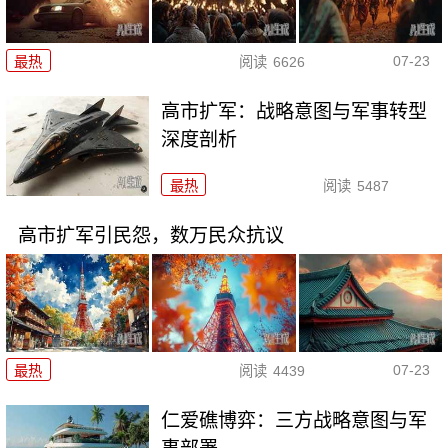
07-23
最热
阅读
6626
高市扩军：战略意图与军事转型
深度剖析
最热
阅读
5487
高市扩军引民怨，数万民众抗议
07-23
最热
阅读
4439
仁爱礁博弈：三方战略意图与军