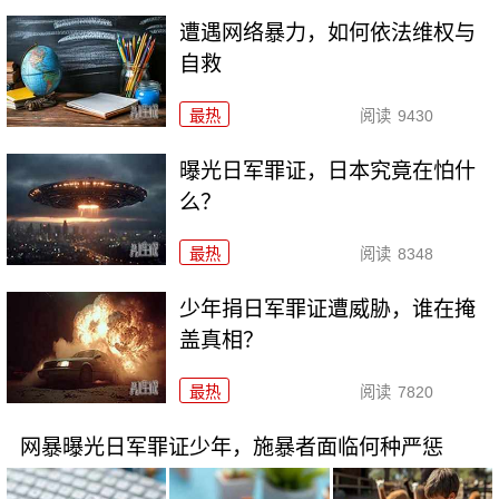
遭遇网络暴力，如何依法维权与
自救
最热
阅读
9430
曝光日军罪证，日本究竟在怕什
么？
最热
阅读
8348
少年捐日军罪证遭威胁，谁在掩
盖真相？
最热
阅读
7820
网暴曝光日军罪证少年，施暴者面临何种严惩