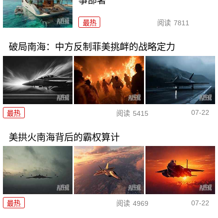
事部署
最热
阅读
7811
破局南海：中方反制菲美挑衅的战略定力
07-22
最热
阅读
5415
美拱火南海背后的霸权算计
07-22
最热
阅读
4969