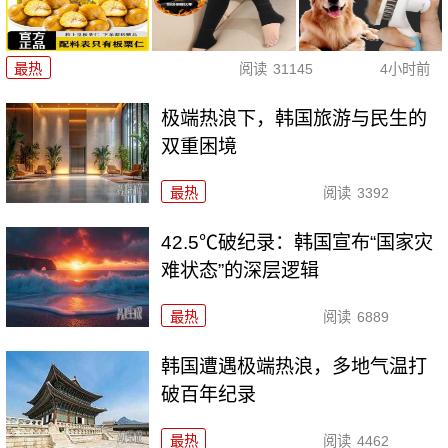
最热
阅读
31145
4小时前
极端热浪下，韩国旅游与民生的
双重困境
最热
阅读
3392
42.5℃破纪录：韩国宣布“国家灾
难状态”的深层逻辑
最热
阅读
6889
韩国遭遇极端热浪，多地气温打
破百年纪录
最热
阅读
4462