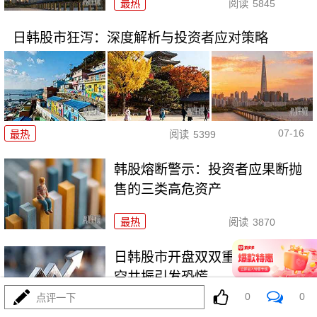
最热
阅读
5845
日韩股市狂泻：深度解析与投资者应对策略
07-16
最热
阅读
5399
韩股熔断警示：投资者应果断抛
售的三类高危资产
最热
阅读
3870
日韩股市开盘双双重挫，多重利
空共振引发恐慌
0
0
点评一下
最热
阅读
5135