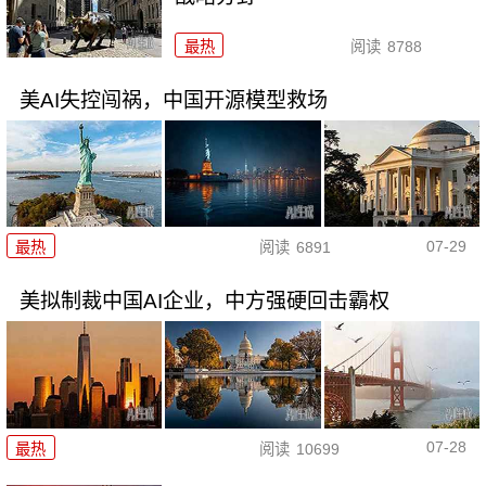
最热
阅读
8788
美AI失控闯祸，中国开源模型救场
07-29
最热
阅读
6891
美拟制裁中国AI企业，中方强硬回击霸权
07-28
最热
阅读
10699