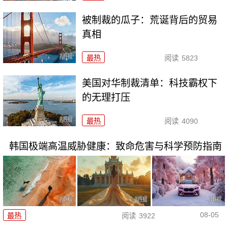
被制裁的瓜子：荒诞背后的贸易
真相
最热
阅读
5823
美国对华制裁清单：科技霸权下
的无理打压
最热
阅读
4090
韩国极端高温威胁健康：致命危害与科学预防指南
08-05
最热
阅读
3922