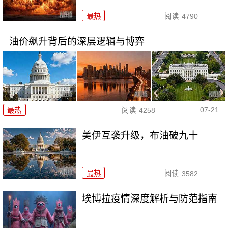
最热
阅读
4790
油价飙升背后的深层逻辑与博弈
07-21
最热
阅读
4258
美伊互袭升级，布油破九十
最热
阅读
3582
埃博拉疫情深度解析与防范指南