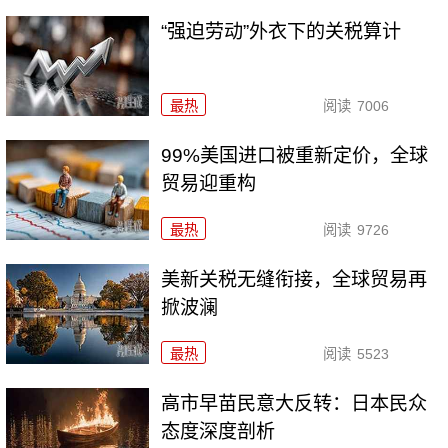
“强迫劳动”外衣下的关税算计
最热
阅读
7006
99%美国进口被重新定价，全球
贸易迎重构
最热
阅读
9726
美新关税无缝衔接，全球贸易再
掀波澜
最热
阅读
5523
高市早苗民意大反转：日本民众
态度深度剖析