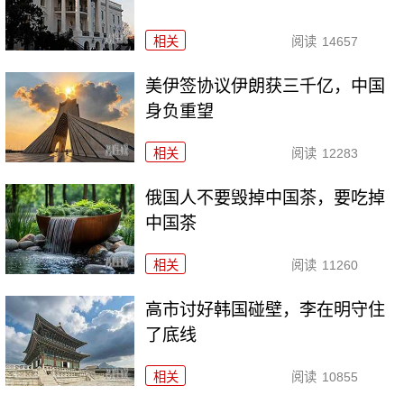
相关
阅读
14657
美伊签协议伊朗获三千亿，中国
身负重望
相关
阅读
12283
俄国人不要毁掉中国茶，要吃掉
中国茶
相关
阅读
11260
高市讨好韩国碰壁，李在明守住
了底线
相关
阅读
10855