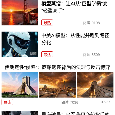
模型蒸馏：让AI从“巨型学霸”变
“轻盈高手”
最热
阅读
9198
中美AI模型：从性能并跑到路径
分化
最热
阅读
8509
伊朗定性“侵略”：商船遇袭背后的法理与反击博弈
07-27
最热
阅读
7036
里海破局：乌军袭伊商船背后的