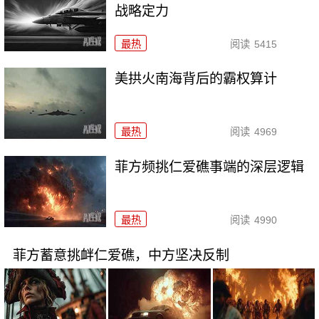
战略定力
最热
阅读
5415
美拱火南海背后的霸权算计
最热
阅读
4969
菲方频挑仁爱礁事端的深层逻辑
最热
阅读
4990
菲方蓄意挑衅仁爱礁，中方坚决反制