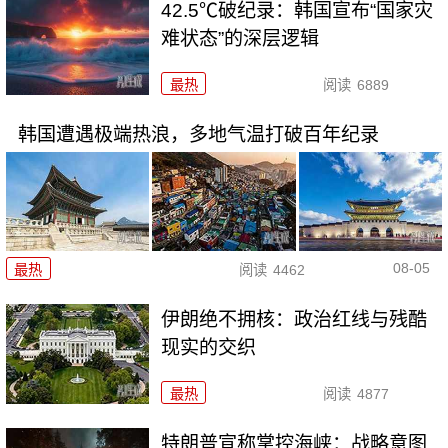
42.5℃破纪录：韩国宣布“国家灾
难状态”的深层逻辑
最热
阅读
6889
韩国遭遇极端热浪，多地气温打破百年纪录
08-05
最热
阅读
4462
伊朗绝不拥核：政治红线与残酷
现实的交织
最热
阅读
4877
特朗普宣称掌控海峡：战略意图