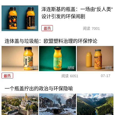
泽连斯基的瓶盖：一场由“反人类”
设计引发的环保闹剧
最热
阅读
7001
连体盖与垃圾船：欧盟塑料治理的环保悖论
07-17
最热
阅读
6051
一个瓶盖拧出的政治与环保隐喻