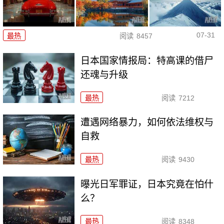
07-31
最热
阅读
8457
日本国家情报局：特高课的借尸
还魂与升级
最热
阅读
7212
遭遇网络暴力，如何依法维权与
自救
最热
阅读
9430
曝光日军罪证，日本究竟在怕什
么？
最热
阅读
8348