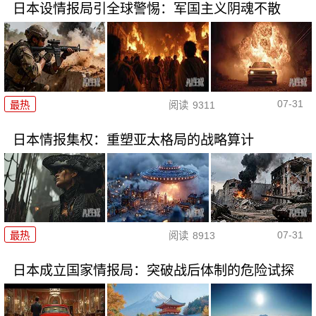
日本设情报局引全球警惕：军国主义阴魂不散
07-31
最热
阅读
9311
日本情报集权：重塑亚太格局的战略算计
07-31
最热
阅读
8913
日本成立国家情报局：突破战后体制的危险试探