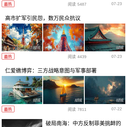
07-23
最热
阅读
5487
高市扩军引民怨，数万民众抗议
07-23
最热
阅读
4439
仁爱礁博弈：三方战略意图与军事部署
07-22
最热
阅读
7811
破局南海：中方反制菲美挑衅的