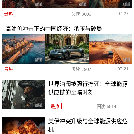
07-22
最热
阅读
3606
高油价冲击下的中国经济：承压与破局
07-21
最热
阅读
7907
世界油阀被强行拧死：全球能源
供应链的至暗时刻
最热
阅读
5514
美伊冲突升级与全球能源供应危
机