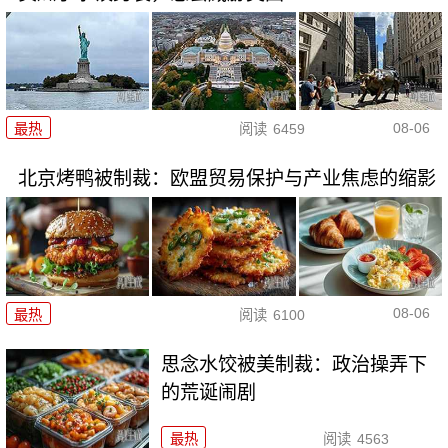
08-06
最热
阅读
6459
北京烤鸭被制裁：欧盟贸易保护与产业焦虑的缩影
08-06
最热
阅读
6100
思念水饺被美制裁：政治操弄下
的荒诞闹剧
最热
阅读
4563