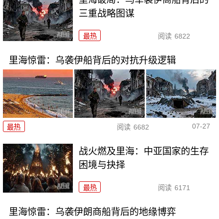
三重战略图谋
最热
阅读
6822
里海惊雷：乌袭伊船背后的对抗升级逻辑
07-27
最热
阅读
6682
战火燃及里海：中亚国家的生存
困境与抉择
最热
阅读
6171
里海惊雷：乌袭伊朗商船背后的地缘博弈