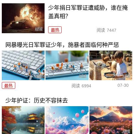
少年捐日军罪证遭威胁，谁在掩
盖真相？
最热
阅读
7447
网暴曝光日军罪证少年，施暴者面临何种严惩
07-30
最热
阅读
6994
少年护证：历史不容抹去