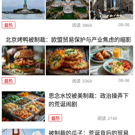
08-06
最热
阅读
3868
北京烤鸭被制裁：欧盟贸易保护与产业焦虑的缩影
08-06
最热
阅读
3368
思念水饺被美制裁：政治操弄下
的荒诞闹剧
最热
阅读
2740
被制裁的瓜子：荒诞背后的贸易