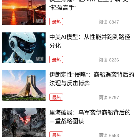
“轻盈高手”
最热
阅读
8847
中美AI模型：从性能并跑到路径
分化
最热
阅读
8236
伊朗定性“侵略”：商船遇袭背后的
法理与反击博弈
最热
阅读
6797
里海破局：乌军袭伊商船背后的
三重战略图谋
最热
阅读
6553