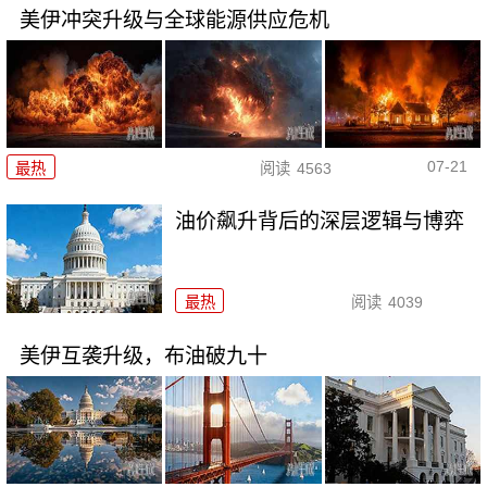
美伊冲突升级与全球能源供应危机
07-21
最热
阅读
4563
油价飙升背后的深层逻辑与博弈
最热
阅读
4039
美伊互袭升级，布油破九十