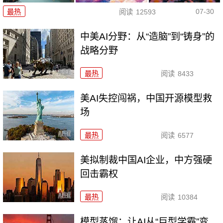
07-30
最热
阅读
12593
中美AI分野：从“造脑”到“铸身”的
战略分野
最热
阅读
8433
美AI失控闯祸，中国开源模型救
场
最热
阅读
6577
美拟制裁中国AI企业，中方强硬
回击霸权
最热
阅读
10384
模型蒸馏：让AI从“巨型学霸”变