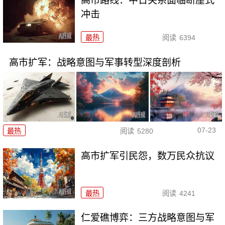
高市路线：中日关系面临断崖式
冲击
最热
阅读
6394
高市扩军：战略意图与军事转型深度剖析
07-23
最热
阅读
5280
高市扩军引民怨，数万民众抗议
最热
阅读
4241
仁爱礁博弈：三方战略意图与军