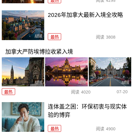
最热
阅读
4295
2026年加拿大最新入境全攻略
最热
阅读
3808
加拿大严防埃博拉收紧入境
07-20
最热
阅读
4020
连体盖之困：环保初衷与现实体
验的博弈
最热
阅读
4900