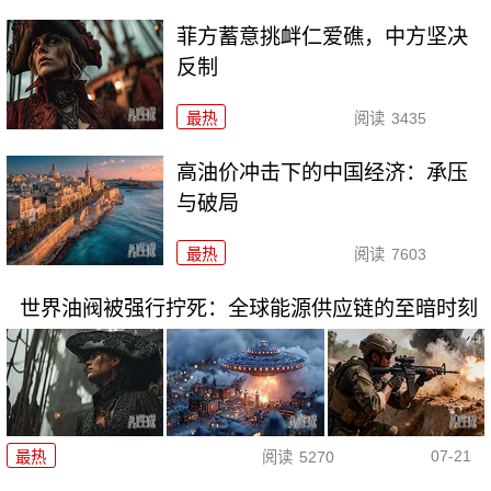
菲方蓄意挑衅仁爱礁，中方坚决
反制
最热
阅读
3435
高油价冲击下的中国经济：承压
与破局
最热
阅读
7603
世界油阀被强行拧死：全球能源供应链的至暗时刻
07-21
最热
阅读
5270