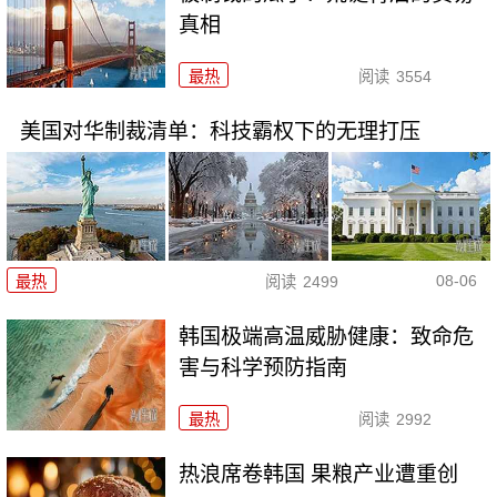
真相
最热
阅读
3554
美国对华制裁清单：科技霸权下的无理打压
08-06
最热
阅读
2499
韩国极端高温威胁健康：致命危
害与科学预防指南
最热
阅读
2992
热浪席卷韩国 果粮产业遭重创