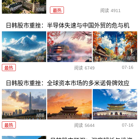
最热
阅读
4911
日韩股市重挫：半导体失速与中国外贸的危与机
07-16
最热
阅读
6749
日韩股市重挫：全球资本市场的多米诺骨牌效应
07-16
最热
阅读
5644