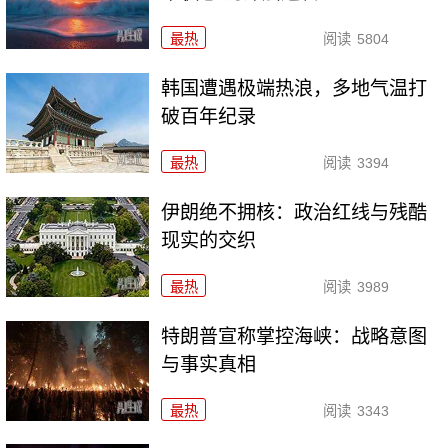
最热
阅读
5804
韩国遭遇极端热浪，多地气温打
破百年纪录
最热
阅读
3394
伊朗绝不拥核：政治红线与残酷
现实的交织
最热
阅读
3989
特朗普宣称掌控海峡：战略意图
与事实真相
最热
阅读
3343