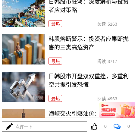
日韩股市狂泻：深度解析与投资
者应对策略
最热
阅读
5163
韩股熔断警示：投资者应果断抛
售的三类高危资产
最热
阅读
3717
日韩股市开盘双双重挫，多重利
空共振引发恐慌
最热
阅读
4963
海峡交火引爆油价：全球能源市
场的深度震荡
0
0
点评一下