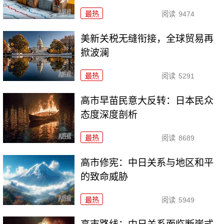
最热
阅读
9474
美新关税无缝衔接，全球贸易再
掀波澜
最热
阅读
5291
高市早苗民意大反转：日本民众
态度深度剖析
最热
阅读
8689
高市修宪：中日关系与地区和平
的致命威胁
最热
阅读
5949