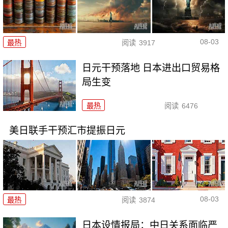
08-03
最热
阅读
3917
日元干预落地 日本进出口贸易格
局生变
最热
阅读
6476
美日联手干预汇市提振日元
08-03
最热
阅读
3874
日本设情报局：中日关系面临严