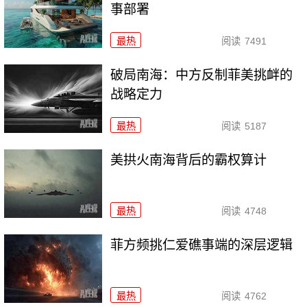
事部署
最热
阅读
7491
破局南海：中方反制菲美挑衅的
战略定力
最热
阅读
5187
美拱火南海背后的霸权算计
最热
阅读
4748
菲方频挑仁爱礁事端的深层逻辑
最热
阅读
4762