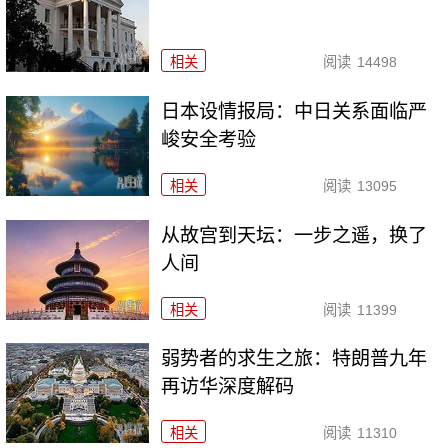
相关
阅读
14498
日本设情报局：中日关系面临严
峻安全考验
相关
阅读
13095
从故宫到天坛：一步之遥，换了
人间
相关
阅读
11399
弱势者的求生之旅：特朗普九年
再访华深度解码
相关
阅读
11310