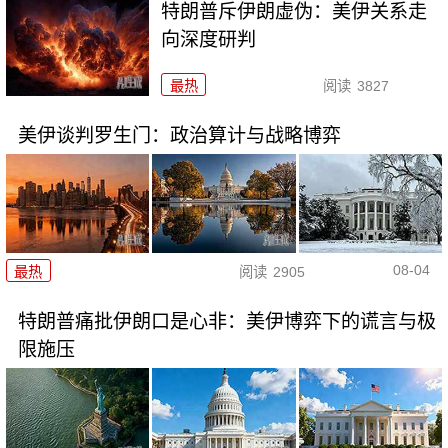
特朗普斥伊朗虚伪：美伊关系走
向深度研判
最热
阅读
3827
美伊谈判罗生门：政治算计与战略博弈
08-04
最热
阅读
2905
特朗普痛批伊朗口是心非：美伊博弈下的谎言与极
限施压