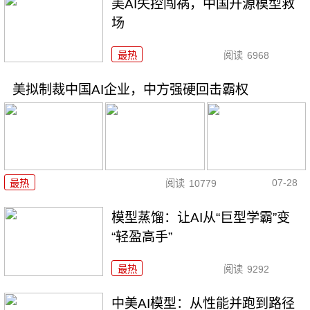
美AI失控闯祸，中国开源模型救
场
最热
阅读
6968
美拟制裁中国AI企业，中方强硬回击霸权
07-28
最热
阅读
10779
模型蒸馏：让AI从“巨型学霸”变
“轻盈高手”
最热
阅读
9292
中美AI模型：从性能并跑到路径