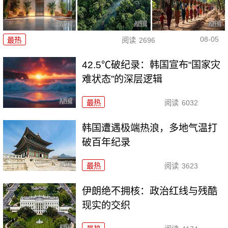
08-05
最热
阅读
2696
42.5℃破纪录：韩国宣布“国家灾
难状态”的深层逻辑
最热
阅读
6032
韩国遭遇极端热浪，多地气温打
破百年纪录
最热
阅读
3623
伊朗绝不拥核：政治红线与残酷
现实的交织