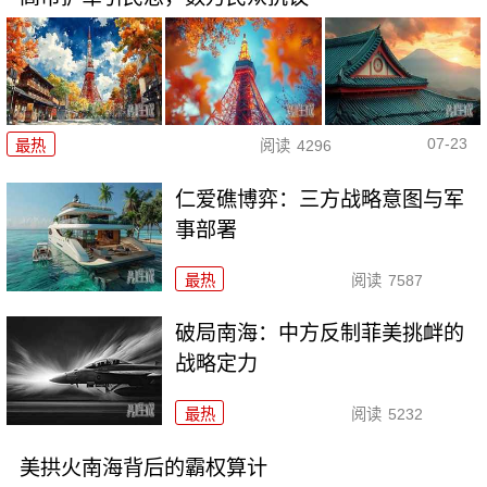
07-23
最热
阅读
4296
仁爱礁博弈：三方战略意图与军
事部署
最热
阅读
7587
破局南海：中方反制菲美挑衅的
战略定力
最热
阅读
5232
美拱火南海背后的霸权算计