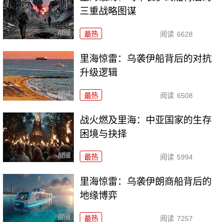
三重战略图谋
最热
阅读
6628
里海惊雷：乌袭伊船背后的对抗
升级逻辑
最热
阅读
6508
战火燃及里海：中亚国家的生存
困境与抉择
最热
阅读
5994
里海惊雷：乌袭伊朗商船背后的
地缘博弈
最热
阅读
7257