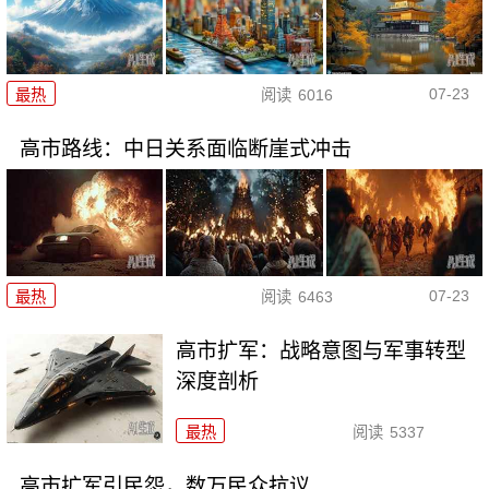
07-23
最热
阅读
6016
高市路线：中日关系面临断崖式冲击
07-23
最热
阅读
6463
高市扩军：战略意图与军事转型
深度剖析
最热
阅读
5337
高市扩军引民怨，数万民众抗议