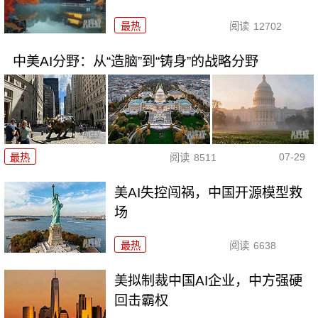
最热
阅读
12702
中美AI分野：从“造脑”到“铸身”的战略分野
07-29
最热
阅读
8511
美AI失控闯祸，中国开源模型救
场
最热
阅读
6638
美拟制裁中国AI企业，中方强硬
回击霸权