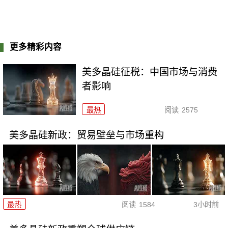
更多精彩内容
美多晶硅征税：中国市场与消费
者影响
最热
阅读
2575
美多晶硅新政：贸易壁垒与市场重构
最热
阅读
1584
3小时前