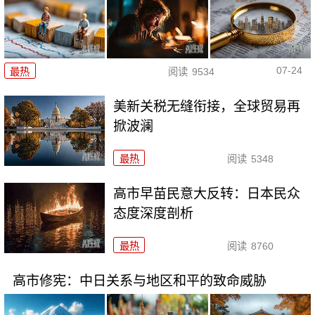
07-24
最热
阅读
9534
美新关税无缝衔接，全球贸易再
掀波澜
最热
阅读
5348
高市早苗民意大反转：日本民众
态度深度剖析
最热
阅读
8760
高市修宪：中日关系与地区和平的致命威胁