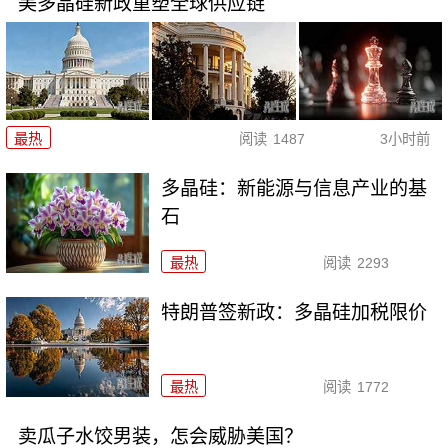
美多晶硅新政重塑全球供应链
最热
阅读
1487
3小时前
多晶硅：新能源与信息产业的基
石
最热
阅读
2293
特朗普签新政：多晶硅加税限价
最热
阅读
1772
卖瓜子水饺男装，怎会威胁美国？