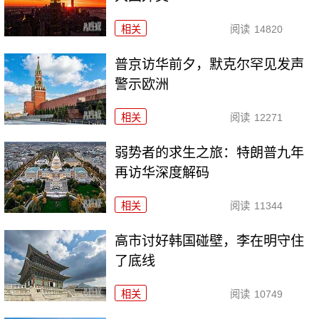
相关
阅读
14820
普京访华前夕，默克尔罕见发声
警示欧洲
相关
阅读
12271
弱势者的求生之旅：特朗普九年
再访华深度解码
相关
阅读
11344
高市讨好韩国碰壁，李在明守住
了底线
相关
阅读
10749