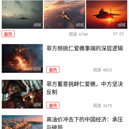
07-22
最热
阅读
4794
菲方频挑仁爱礁事端的深层逻辑
最热
阅读
4823
菲方蓄意挑衅仁爱礁，中方坚决
反制
最热
阅读
3475
高油价冲击下的中国经济：承压
与破局