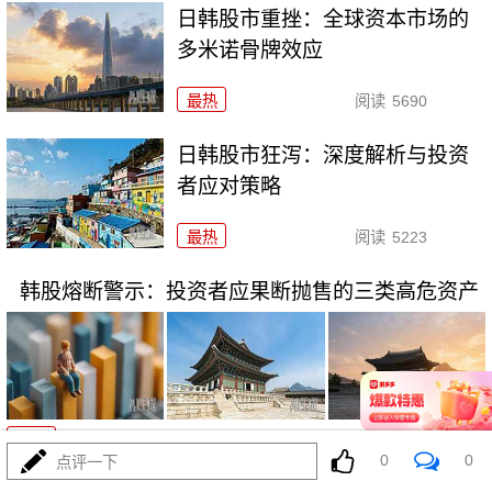
日韩股市重挫：全球资本市场的
多米诺骨牌效应
最热
阅读
5690
日韩股市狂泻：深度解析与投资
者应对策略
最热
阅读
5223
韩股熔断警示：投资者应果断抛售的三类高危资产
07-16
最热
阅读
3750
0
0
点评一下