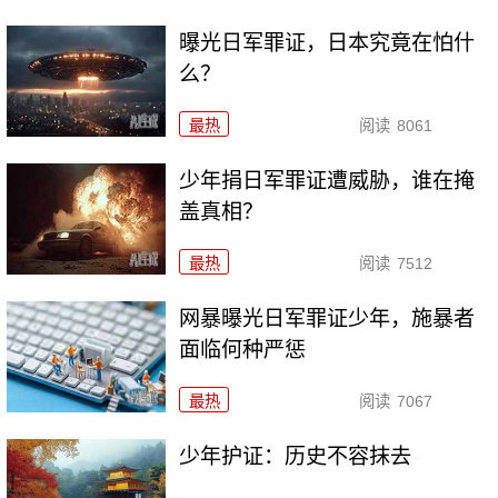
曝光日军罪证，日本究竟在怕什
么？
最热
阅读
8061
少年捐日军罪证遭威胁，谁在掩
盖真相？
最热
阅读
7512
网暴曝光日军罪证少年，施暴者
面临何种严惩
最热
阅读
7067
少年护证：历史不容抹去