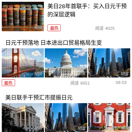
美日28年首联手：买入日元干预
的深层逻辑
最热
阅读
4025
日元干预落地 日本进出口贸易格局生变
08-03
最热
阅读
6651
美日联手干预汇市提振日元