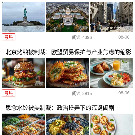
08-06
最热
阅读
4396
北京烤鸭被制裁：欧盟贸易保护与产业焦虑的缩影
08-06
最热
阅读
3915
思念水饺被美制裁：政治操弄下的荒诞闹剧