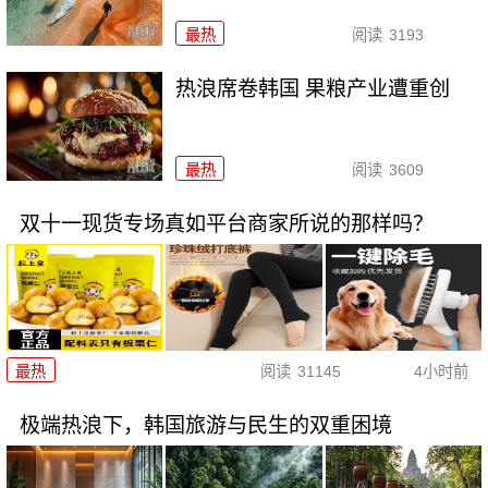
最热
阅读
3193
热浪席卷韩国 果粮产业遭重创
最热
阅读
3609
双十一现货专场真如平台商家所说的那样吗？
最热
阅读
31145
4小时前
极端热浪下，韩国旅游与民生的双重困境