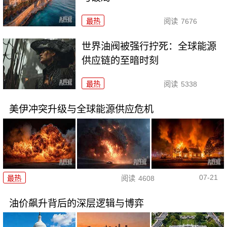
最热
阅读
7676
世界油阀被强行拧死：全球能源
供应链的至暗时刻
最热
阅读
5338
美伊冲突升级与全球能源供应危机
07-21
最热
阅读
4608
油价飙升背后的深层逻辑与博弈