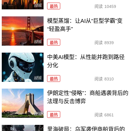
最热
阅读
10459
模型蒸馏：让AI从“巨型学霸”变
“轻盈高手”
最热
阅读
8939
中美AI模型：从性能并跑到路径
分化
最热
阅读
8310
伊朗定性“侵略”：商船遇袭背后的
法理与反击博弈
最热
阅读
6861
里海破局：乌军袭伊商船背后的