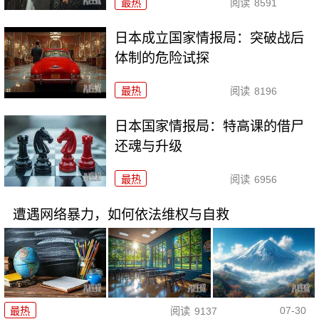
最热
阅读
8591
日本成立国家情报局：突破战后
体制的危险试探
最热
阅读
8196
日本国家情报局：特高课的借尸
还魂与升级
最热
阅读
6956
遭遇网络暴力，如何依法维权与自救
07-30
最热
阅读
9137