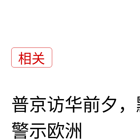
相关
普京访华前夕，
警示欧洲