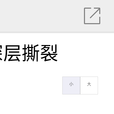
深层撕裂
小
大