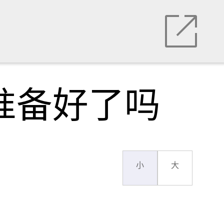
准备好了吗
小
大