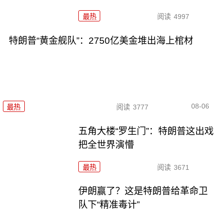
最热
阅读
4997
特朗普“黄金舰队”：2750亿美金堆出海上棺材
08-06
最热
阅读
3777
五角大楼“罗生门”：特朗普这出戏
把全世界演懵
最热
阅读
3671
伊朗赢了？这是特朗普给革命卫
队下“精准毒计”