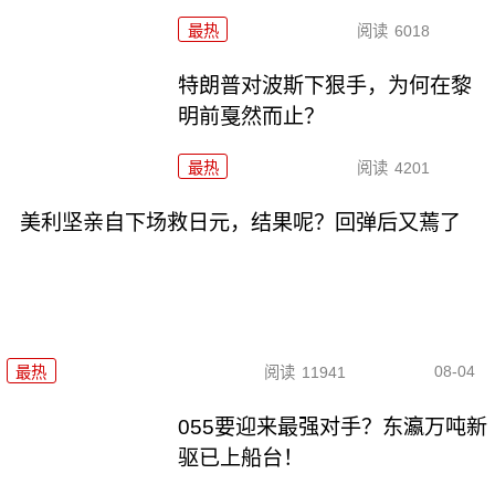
最热
阅读
6018
特朗普对波斯下狠手，为何在黎
明前戛然而止？
最热
阅读
4201
美利坚亲自下场救日元，结果呢？回弹后又蔫了
08-04
最热
阅读
11941
055要迎来最强对手？东瀛万吨新
驱已上船台！