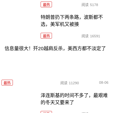
最热
阅读
5178
特朗普扔下两条路，波斯都不
选，美军机又被揍
最热
阅读
16591
信息量很大！歼20越肩反杀，美西方都不淡定了
08-06
最热
阅读
11290
泽连斯基的时间不多了，最艰难
的冬天又要来了