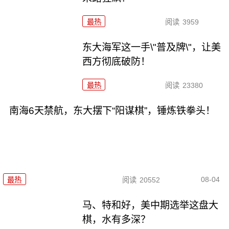
最热
阅读
3959
东大海军这一手\"普及牌\"，让美
西方彻底破防！
最热
阅读
23380
南海6天禁航，东大摆下“阳谋棋”，锤炼铁拳头！
08-04
最热
阅读
20552
马、特和好，美中期选举这盘大
棋，水有多深？