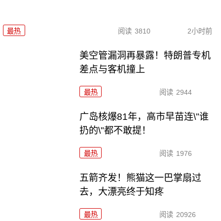
最热
阅读
3810
2小时前
美空管漏洞再暴露！特朗普专机
差点与客机撞上
最热
阅读
2944
广岛核爆81年，高市早苗连\"谁
扔的\"都不敢提！
最热
阅读
1976
五箭齐发！熊猫这一巴掌扇过
去，大漂亮终于知疼
最热
阅读
20926