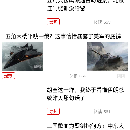
五角大楼鹰派翘首盼进京，北京
连门缝都没给留
最热
阅读
659
五角大楼吓唬中俄？这事恰恰暴露了美军的底裤
最热
阅读
666
刚刚
胡塞这一炸，我终于看懂伊朗总
统昨天那句话了
最热
阅读
561
三国歃血为盟剑指何方？中东大