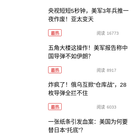
央视短短5秒钟，美军3年兵推一
夜作废！亚太变天
最热
阅读
16773
五角大楼这操作！美军报告称中
国导弹不如伊朗？
最热
阅读
8917
炸疯了！俄乌互掀“仓库战”，28
枚导弹全拦不住
最热
阅读
6033
一张纸条引发血案：美国为何要
替日本“托底”？