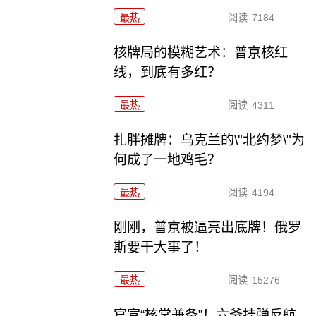
最热
阅读
7184
核牌局的模糊艺术：普京核红
线，到底有多红？
最热
阅读
4311
扎胖摊牌：乌克兰的\"北约梦\"为
何成了一地鸡毛？
最热
阅读
4194
刚刚，普京被逼亮出底牌！俄罗
斯要干大事了！
最热
阅读
15276
官宣“核常兼备”！六爷挂弹反航