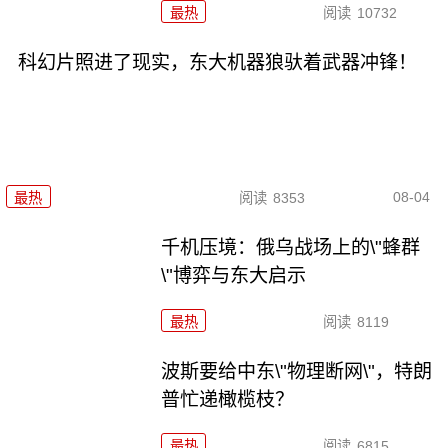
最热
阅读
10732
科幻片照进了现实，东大机器狼驮着武器冲锋！
08-04
最热
阅读
8353
千机压境：俄乌战场上的\"蜂群
\"博弈与东大启示
最热
阅读
8119
波斯要给中东\"物理断网\"，特朗
普忙递橄榄枝？
最热
阅读
6815