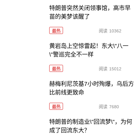
特朗普突然关闭领事馆，高市早
苗的美梦该醒了
最热
阅读
10362
黄岩岛上空惊雷起！东大\"八一
\"警巡完全不一样
最热
阅读
15012
赫梅利尼茨基7小时殉爆，乌后方
比前线更致命
最热
阅读
7680
特朗普的制造业\"回流梦\"，为何
成了回流东大？