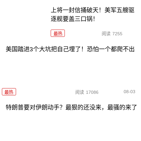
上将一封信捅破天！美军五艘驱
逐舰要盖三口锅！
最热
阅读
7255
美国踏进3个大坑把自己埋了！恐怕一个都爬不出
08-03
最热
阅读
17086
特朗普要对伊朗动手？最狠的还没来，最骚的来了