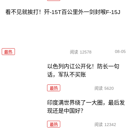
看不见就挨打！歼-15T百公里外一剑封喉F-15J
08-05
最热
阅读
12578
以色列内讧公开化！防长一句
话，军队不买账
最热
阅读
5620
印度满世界绕了一大圈，最后发
现还是中国好？
最热
阅读
12342