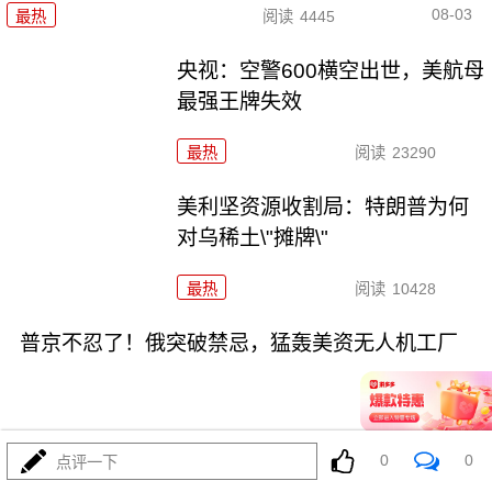
08-03
最热
阅读
4445
央视：空警600横空出世，美航母
最强王牌失效
最热
阅读
23290
美利坚资源收割局：特朗普为何
对乌稀土\"摊牌\"
最热
阅读
10428
普京不忍了！俄突破禁忌，猛轰美资无人机工厂
0
0
点评一下
08-03