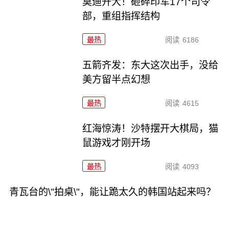
莫迪开大！砸碎印军17个司令
部，重组指挥结构
最热
阅读
6186
五箭齐发：东大这次出手，没给
美方留半点幻想
最热
阅读
4615
红海惊涛！沙特摆开大棋局，猫
鼠游戏才刚开场
最热
阅读
4093
青瓦台的\"拍桌\"，能让跪太久的韩国站起来吗？