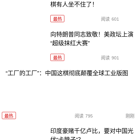
棋有人坐不住了！
最热
阅读
601
向特朗普同志致敬！美政坛上演
“超级抹红大赛”
最热
阅读
901
“工厂的工厂”：中国这棋彻底颠覆全球工业版图
最热
阅读
795
刚刚
印度豪赌千亿卢比，要对中国光
伏“卡脖子”？