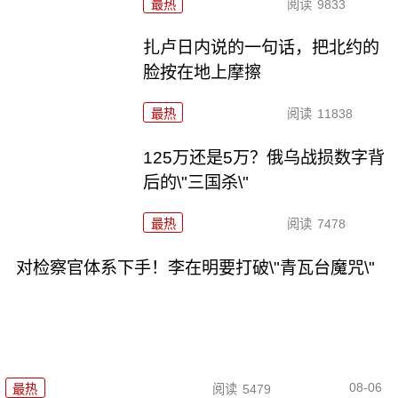
最热
阅读
9833
扎卢日内说的一句话，把北约的
脸按在地上摩擦
最热
阅读
11838
125万还是5万？俄乌战损数字背
后的\"三国杀\"
最热
阅读
7478
对检察官体系下手！李在明要打破\"青瓦台魔咒\"
08-06
最热
阅读
5479