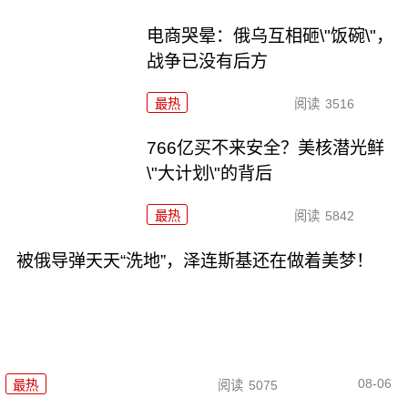
电商哭晕：俄乌互相砸\"饭碗\"，
战争已没有后方
最热
阅读
3516
766亿买不来安全？美核潜光鲜
\"大计划\"的背后
最热
阅读
5842
被俄导弹天天“洗地”，泽连斯基还在做着美梦！
08-06
最热
阅读
5075