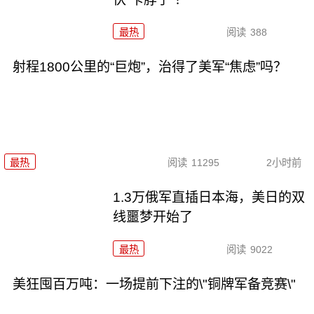
最热
阅读
388
射程1800公里的“巨炮”，治得了美军“焦虑”吗？
最热
阅读
11295
2小时前
1.3万俄军直插日本海，美日的双
线噩梦开始了
最热
阅读
9022
美狂囤百万吨：一场提前下注的\"铜牌军备竞赛\"