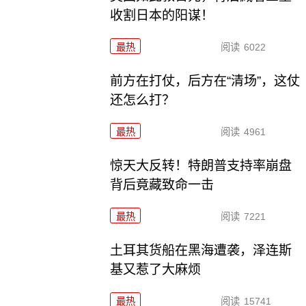
收割日本的阳谋！
最热
阅读
6022
前方在打仗，后方在“清场”，这仗
还怎么打？
最热
阅读
4961
惊天大反转！特朗普支持率崩盘
背后竟藏致命一击
最热
阅读
7221
土耳其货船在黑海遭袭，泽连斯
基又惹了大麻烦
最热
阅读
15741