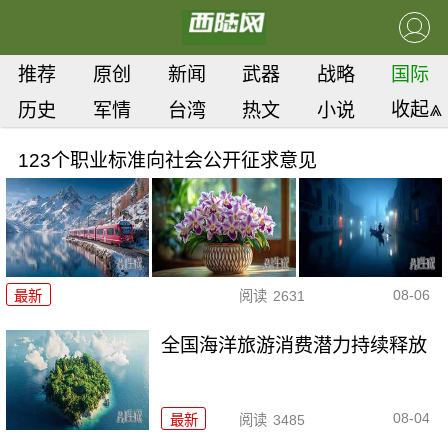
推荐
原创
新闻
武器
战略
国际
收起⩓
历史
军情
台湾
热文
小说
123个职业标准向社会公开征求意见
08-06
最新
阅读
2631
全国海洋旅游消费潜力持续释放
08-04
最新
阅读
3485