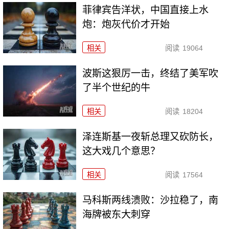
菲律宾告洋状，中国直接上水
炮：炮灰代价才开始
相关
阅读
19064
波斯这狠厉一击，终结了美军吹
了半个世纪的牛
相关
阅读
18204
泽连斯基一夜斩总理又砍防长，
这大戏几个意思？
相关
阅读
17564
马科斯两线溃败：沙拉稳了，南
海牌被东大刺穿