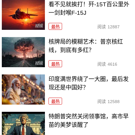
看不见就挨打！歼-15T百公里外
一剑封喉F-15J
最热
阅读
12887
核牌局的模糊艺术：普京核红
线，到底有多红？
最热
阅读
4616
印度满世界绕了一大圈，最后发
现还是中国好？
最热
阅读
12588
特朗普突然关闭领事馆，高市早
苗的美梦该醒了