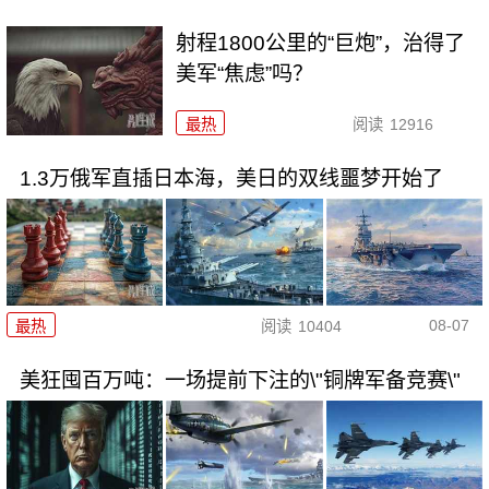
射程1800公里的“巨炮”，治得了
美军“焦虑”吗？
最热
阅读
12916
1.3万俄军直插日本海，美日的双线噩梦开始了
08-07
最热
阅读
10404
美狂囤百万吨：一场提前下注的\"铜牌军备竞赛\"