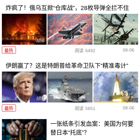
炸疯了！俄乌互掀“仓库战”，28枚导弹全拦不住
08-06
最热
阅读
6492
伊朗赢了？这是特朗普给革命卫队下“精准毒计”
08-06
最热
阅读
5651
一张纸条引发血案：美国为何要
替日本“托底”？