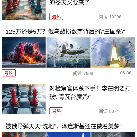
的冬天又要来了
最热
阅读
10296
125万还是5万？俄乌战损数字背后的\"三国杀\"
08-06
最热
阅读
7808
对检察官体系下手！李在明要打
破\"青瓦台魔咒\"
最热
阅读
5874
被俄导弹天天“洗地”，泽连斯基还在做着美梦！