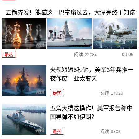
五箭齐发！熊猫这一巴掌扇过去，大漂亮终于知疼
08-06
最热
阅读
22084
央视短短5秒钟，美军3年兵推一
夜作废！亚太变天
最热
阅读
17929
五角大楼这操作！美军报告称中
国导弹不如伊朗？
最热
阅读
9503