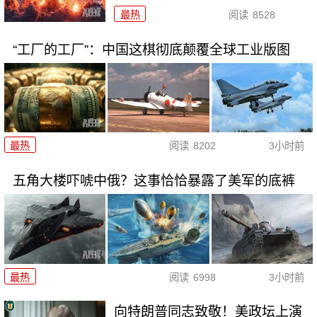
最热
阅读
8528
“工厂的工厂”：中国这棋彻底颠覆全球工业版图
最热
阅读
8202
3小时前
五角大楼吓唬中俄？这事恰恰暴露了美军的底裤
最热
阅读
6998
3小时前
向特朗普同志致敬！美政坛上演