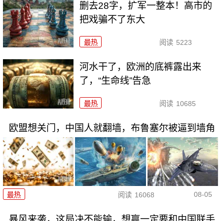
删去28字，扩军一整本！高市的
把戏骗不了东大
最热
阅读
5223
河水干了，欧洲的底裤露出来
了，“生命线”告急
最热
阅读
10685
欧盟想关门，中国人就翻墙，布鲁塞尔被逼到墙角
08-05
最热
阅读
16068
暴风来袭，这局决不能输，想赢一定要和中国联手