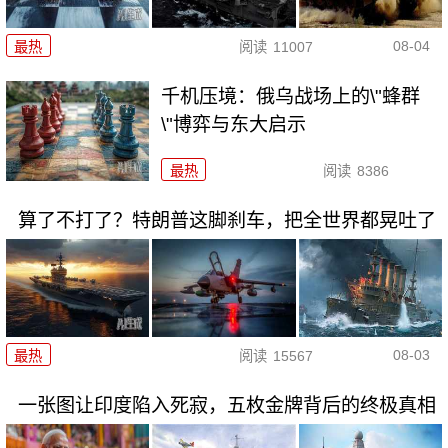
08-04
最热
阅读
11007
千机压境：俄乌战场上的\"蜂群
\"博弈与东大启示
最热
阅读
8386
算了不打了？特朗普这脚刹车，把全世界都晃吐了
08-03
最热
阅读
15567
一张图让印度陷入死寂，五枚金牌背后的终极真相