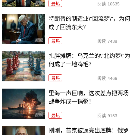
最热
阅读
10635
特朗普的制造业\"回流梦\"，为何
成了回流东大？
最热
阅读
7438
扎胖摊牌：乌克兰的\"北约梦\"为
何成了一地鸡毛？
最热
阅读
4466
里海一声巨响，这次差点把两场
战争炸成一锅粥！
最热
阅读
9153
刚刚，普京被逼亮出底牌！俄罗