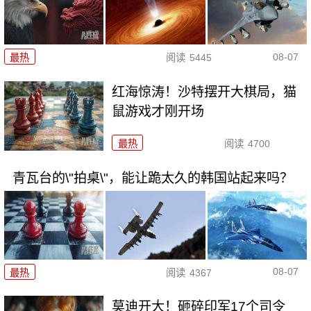
08-07
最热
阅读
5445
红海惊涛！沙特摆开大棋局，猫
鼠游戏才刚开场
最热
阅读
4700
青瓦台的\"拍桌\"，能让跪太久的韩国站起来吗？
08-07
最热
阅读
4367
莫迪开大！砸碎印军17个司令