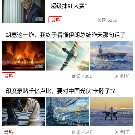
“超级抹红大赛”
最热
阅读
5159
胡塞这一炸，我终于看懂伊朗总统昨天那句话了
最热
阅读
4851
3小时前
印度豪赌千亿卢比，要对中国光伏“卡脖子”？
最热
阅读
4147
3小时前