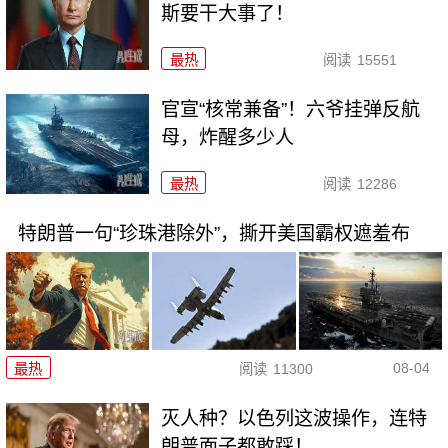
斯要干大事了！
最热
阅读
15551
官宣“核常兼备”！六爷挂弹反航
母，炸醒多少人
最热
阅读
12286
特朗普一句“珍珠港除外”，撕开美国霸权遮羞布
08-04
最热
阅读
11300
灭人种？以色列这波操作，连特
朗普面子都敢踩！