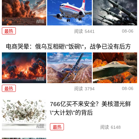
08-06
最热
阅读
5441
电商哭晕：俄乌互相砸\"饭碗\"，战争已没有后方
08-06
最热
阅读
3794
766亿买不来安全？美核潜光鲜
\"大计划\"的背后
最热
阅读
6148