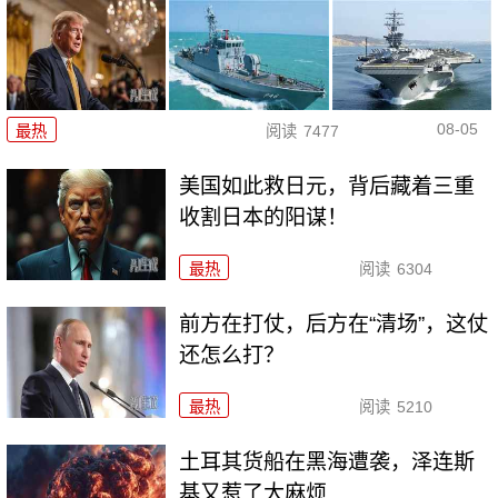
08-05
最热
阅读
7477
美国如此救日元，背后藏着三重
收割日本的阳谋！
最热
阅读
6304
前方在打仗，后方在“清场”，这仗
还怎么打？
最热
阅读
5210
土耳其货船在黑海遭袭，泽连斯
基又惹了大麻烦