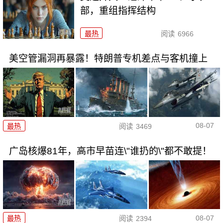
部，重组指挥结构
最热
阅读
6966
美空管漏洞再暴露！特朗普专机差点与客机撞上
08-07
最热
阅读
3469
广岛核爆81年，高市早苗连\"谁扔的\"都不敢提！
08-07
最热
阅读
2394