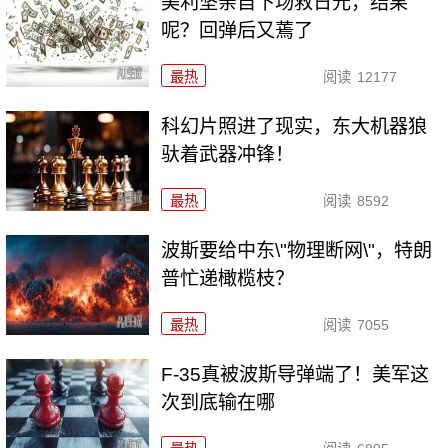
美利坚亲自下场救日元，结果
呢？回弹后又蔫了
最热
阅读
12177
科幻片照进了现实，东大机器狼
驮着武器冲锋！
最热
阅读
8592
波斯要给中东\"物理断网\"，特朗
普忙递橄榄枝？
最热
阅读
7055
F-35真被波斯导弹端了！美军这
次到底输在哪