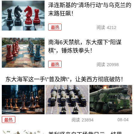
泽连斯基的“清场行动”与乌克兰的
末路狂飙！
最热
阅读
4212
南海6天禁航，东大摆下“阳谋
棋”，锤炼铁拳头！
最热
阅读
20998
东大海军这一手\"普及牌\"，让美西方彻底破防！
08-04
最热
阅读
23894