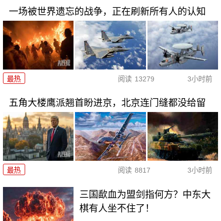
一场被世界遗忘的战争，正在刷新所有人的认知
最热
阅读
13279
3小时前
五角大楼鹰派翘首盼进京，北京连门缝都没给留
最热
阅读
8817
3小时前
三国歃血为盟剑指何方？中东大
棋有人坐不住了！