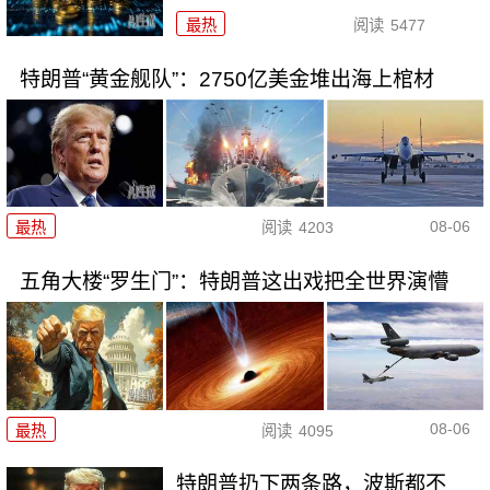
最热
阅读
5477
特朗普“黄金舰队”：2750亿美金堆出海上棺材
08-06
最热
阅读
4203
五角大楼“罗生门”：特朗普这出戏把全世界演懵
08-06
最热
阅读
4095
特朗普扔下两条路，波斯都不