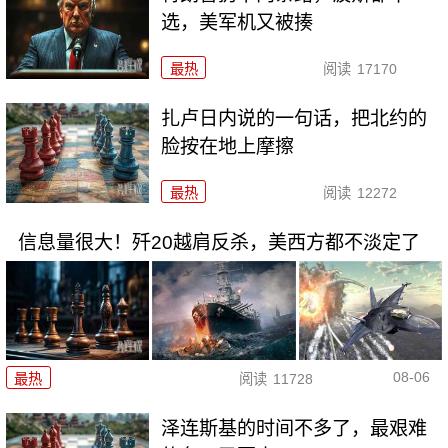
选，美军机又被揍
最热
阅读
17170
扎卢日内说的一句话，把北约的
脸按在地上摩擦
最热
阅读
12272
信息量很大！歼20越肩反杀，美西方都不淡定了
08-06
最热
阅读
11728
泽连斯基的时间不多了，最艰难