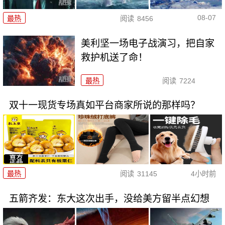
08-07
最热
阅读
8456
美利坚一场电子战演习，把自家
救护机送了命！
最热
阅读
7224
双十一现货专场真如平台商家所说的那样吗？
最热
阅读
31145
4小时前
五箭齐发：东大这次出手，没给美方留半点幻想