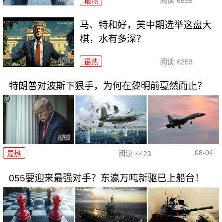
最热
阅读
6895
马、特和好，美中期选举这盘大
棋，水有多深？
最热
阅读
6253
特朗普对波斯下狠手，为何在黎明前戛然而止？
08-04
最热
阅读
4423
055要迎来最强对手？东瀛万吨新驱已上船台！