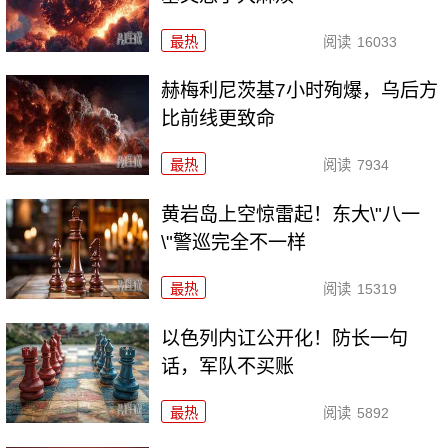
最热
阅读
16033
赫梅利尼茨基7小时殉爆，乌后方
比前线更致命
最热
阅读
7934
黄岩岛上空惊雷起！东大\"八一
\"警巡完全不一样
最热
阅读
15319
以色列内讧公开化！防长一句
话，军队不买账
最热
阅读
5892