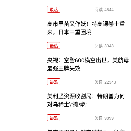
最热
阅读
4544
高市早苗又作妖！特高课卷土重
来，日本三重困境
最热
阅读
3948
央视：空警600横空出世，美航母
最强王牌失效
最热
阅读
22343
美利坚资源收割局：特朗普为何
对乌稀土\"摊牌\"
最热
阅读
9899