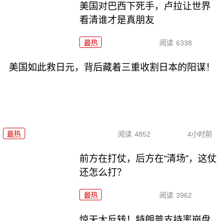
美国对巴西下死手，卢拉让世界
看清谁才是真朋友
最热
阅读
6338
美国如此救日元，背后藏着三重收割日本的阳谋！
最热
阅读
4852
4小时前
前方在打仗，后方在“清场”，这仗
还怎么打？
最热
阅读
3962
惊天大反转！特朗普支持率崩盘