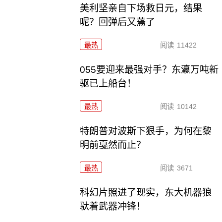
美利坚亲自下场救日元，结果
呢？回弹后又蔫了
最热
阅读
11422
055要迎来最强对手？东瀛万吨新
驱已上船台！
最热
阅读
10142
特朗普对波斯下狠手，为何在黎
明前戛然而止？
最热
阅读
3671
科幻片照进了现实，东大机器狼
驮着武器冲锋！