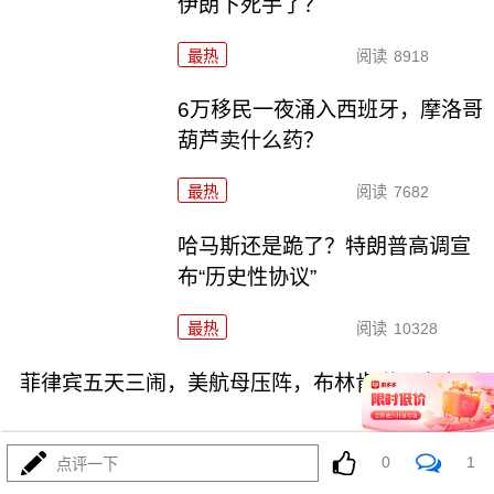
伊朗下死手了？
最热
阅读
8918
6万移民一夜涌入西班牙，摩洛哥
葫芦卖什么药？
最热
阅读
7682
哈马斯还是跪了？特朗普高调宣
布“历史性协议”
最热
阅读
10328
菲律宾五天三闹，美航母压阵，布林肯说了大实话
0
1
点评一下