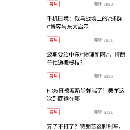
最热
阅读
7828
千机压境：俄乌战场上的\"蜂群
\"博弈与东大启示
最热
阅读
7531
波斯要给中东\"物理断网\"，特朗
普忙递橄榄枝？
最热
阅读
6296
F-35真被波斯导弹端了！美军这
次到底输在哪
最热
阅读
6191
算了不打了？特朗普这脚刹车，