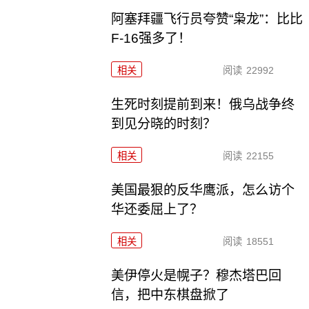
阿塞拜疆飞行员夸赞“枭龙”：比比
F-16强多了！
相关
阅读
22992
生死时刻提前到来！俄乌战争终
到见分晓的时刻？
相关
阅读
22155
美国最狠的反华鹰派，怎么访个
华还委屈上了？
相关
阅读
18551
美伊停火是幌子？穆杰塔巴回
信，把中东棋盘掀了