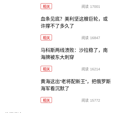
相关
阅读
17001
血条见底？美利坚这艘巨轮，或
许撑不了多久了
相关
阅读
16847
马科斯两线溃败：沙拉稳了，南
海牌被东大刺穿
相关
阅读
16214
黄海这出“老将配新王”，把俄罗斯
海军看沉默了
相关
阅读
15772