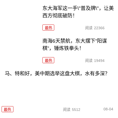
东大海军这一手\"普及牌\"，让美
西方彻底破防！
最热
阅读
22366
南海6天禁航，东大摆下“阳谋
棋”，锤炼铁拳头！
最热
阅读
19494
马、特和好，美中期选举这盘大棋，水有多深？
08-04
最热
阅读
5512