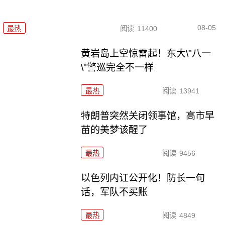
08-05
最热
阅读
11400
黄岩岛上空惊雷起！东大\"八一
\"警巡完全不一样
最热
阅读
13941
特朗普突然关闭领事馆，高市早
苗的美梦该醒了
最热
阅读
9456
以色列内讧公开化！防长一句
话，军队不买账
最热
阅读
4849