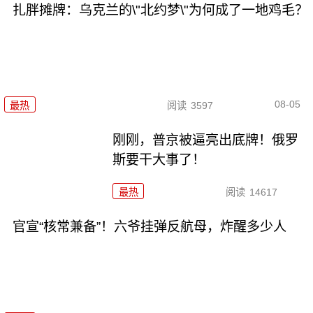
扎胖摊牌：乌克兰的\"北约梦\"为何成了一地鸡毛？
08-05
最热
阅读
3597
刚刚，普京被逼亮出底牌！俄罗
斯要干大事了！
最热
阅读
14617
官宣“核常兼备”！六爷挂弹反航母，炸醒多少人