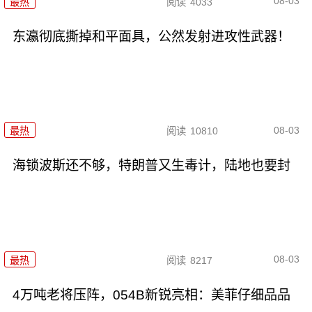
08-03
最热
阅读
4033
东瀛彻底撕掉和平面具，公然发射进攻性武器！
08-03
最热
阅读
10810
海锁波斯还不够，特朗普又生毒计，陆地也要封
08-03
最热
阅读
8217
4万吨老将压阵，054B新锐亮相：美菲仔细品品