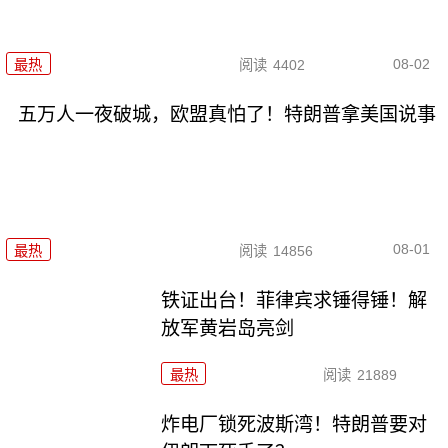
08-02
最热
阅读
4402
五万人一夜破城，欧盟真怕了！特朗普拿美国说事
08-01
最热
阅读
14856
铁证出台！菲律宾求锤得锤！解
放军黄岩岛亮剑
最热
阅读
21889
炸电厂锁死波斯湾！特朗普要对