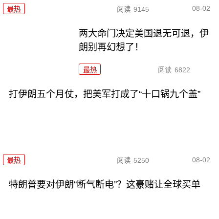
08-02
最热
阅读
9145
两大命门决定美国退无可退，伊
朗别再幻想了！
最热
阅读
6822
打伊朗五个月仗，把美军打成了“十口锅九个盖”
08-02
最热
阅读
5250
特朗普要对伊朗“断气断电”？这豪赌让全球买单