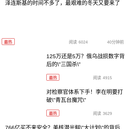
泽连斯基的时间不多了，最艰难的冬天又要来了
最热
阅读
6024
40分钟前
125万还是5万？俄乌战损数字背
后的\"三国杀\"
最热
阅读
4915
对检察官体系下手！李在明要打
破\"青瓦台魔咒\"
最热
阅读
3629
766亿买不来安全？美核潜光鲜\"大计划\"的背后