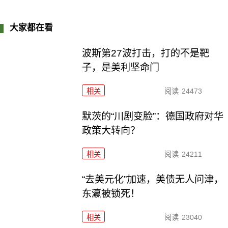
大家都在看
波斯第27波打击，打的不是靶
子，是美利坚命门
相关
阅读
24473
默茨的“川剧变脸”：德国政府对华
政策大转向？
相关
阅读
24211
“去美元化”加速，美债无人问津，
东瀛被锁死！
相关
阅读
23040