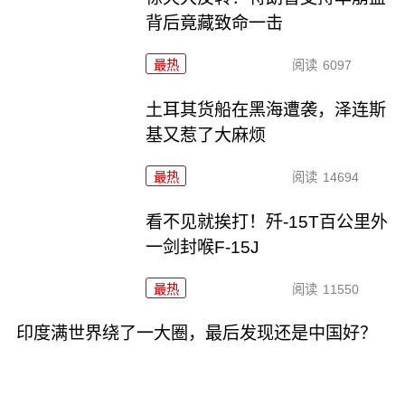
背后竟藏致命一击
最热
阅读
6097
土耳其货船在黑海遭袭，泽连斯
基又惹了大麻烦
最热
阅读
14694
看不见就挨打！歼-15T百公里外
一剑封喉F-15J
最热
阅读
11550
印度满世界绕了一大圈，最后发现还是中国好？