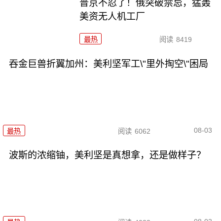
普京不忍了！俄突破禁忌，猛轰
美资无人机工厂
最热
阅读
8419
吞金巨兽折翼加州：美利坚军工\"里外掏空\"困局
08-03
最热
阅读
6062
波斯的浓缩铀，美利坚是真想拿，还是做样子？