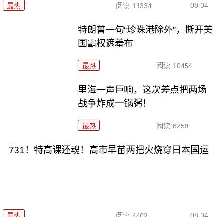
08-04
最热
阅读
11334
特朗普一句“珍珠港除外”，撕开美
国霸权遮羞布
最热
阅读
10454
里海一声巨响，这次差点把两场
战争炸成一锅粥！
最热
阅读
8259
731！特高课还魂！高市早苗两把火烧穿日本国运
08-04
最热
阅读
4402