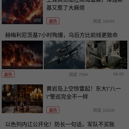
基又惹了大麻烦
最热
阅读
16033
赫梅利尼茨基7小时殉爆，乌后方比前线更致命
08-05
最热
阅读
7934
黄岩岛上空惊雷起！东大\"八一
\"警巡完全不一样
最热
阅读
15319
以色列内讧公开化！防长一句话，军队不买账