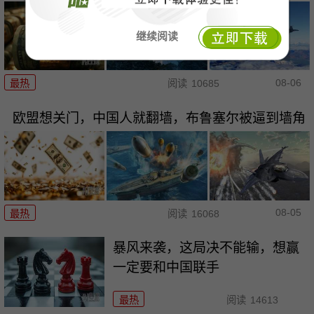
继续阅读
08-06
最热
阅读
10685
欧盟想关门，中国人就翻墙，布鲁塞尔被逼到墙角
08-05
最热
阅读
16068
暴风来袭，这局决不能输，想赢
一定要和中国联手
最热
阅读
14613