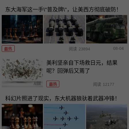
东大海军这一手\"普及牌\"，让美西方彻底破防！
08-04
最热
阅读
23894
美利坚亲自下场救日元，结果
呢？回弹后又蔫了
最热
阅读
12177
科幻片照进了现实，东大机器狼驮着武器冲锋！