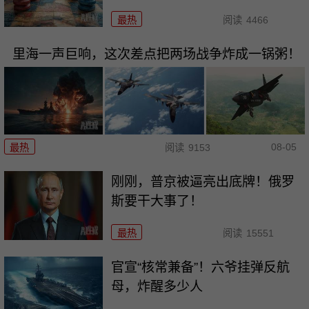
最热
阅读
4466
里海一声巨响，这次差点把两场战争炸成一锅粥！
08-05
最热
阅读
9153
刚刚，普京被逼亮出底牌！俄罗
斯要干大事了！
最热
阅读
15551
官宣“核常兼备”！六爷挂弹反航
母，炸醒多少人