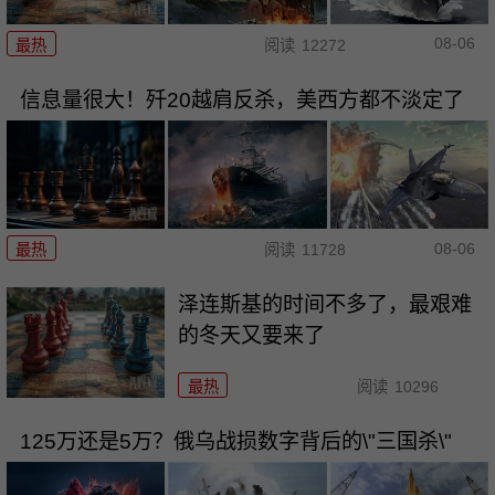
08-06
最热
阅读
12272
信息量很大！歼20越肩反杀，美西方都不淡定了
08-06
最热
阅读
11728
泽连斯基的时间不多了，最艰难
的冬天又要来了
最热
阅读
10296
125万还是5万？俄乌战损数字背后的\"三国杀\"