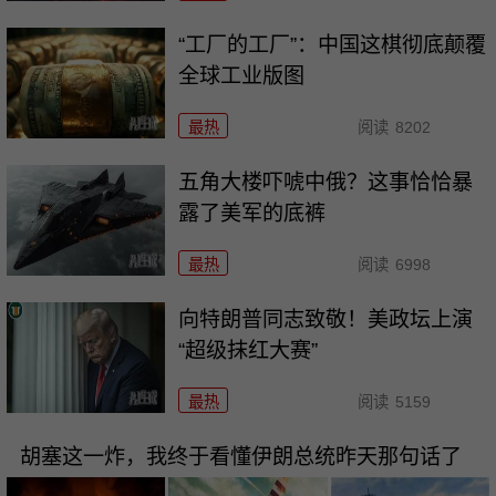
“工厂的工厂”：中国这棋彻底颠覆
全球工业版图
最热
阅读
8202
五角大楼吓唬中俄？这事恰恰暴
露了美军的底裤
最热
阅读
6998
向特朗普同志致敬！美政坛上演
“超级抹红大赛”
最热
阅读
5159
胡塞这一炸，我终于看懂伊朗总统昨天那句话了