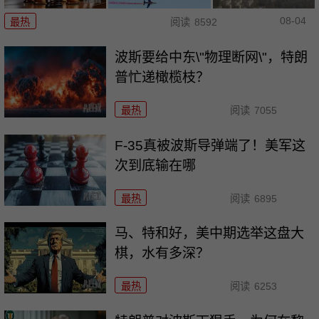
08-04
最热
阅读
8592
波斯要给中东\"物理断网\"，特朗
普忙递橄榄枝？
最热
阅读
7055
F-35真被波斯导弹端了！美军这
次到底输在哪
最热
阅读
6895
马、特和好，美中期选举这盘大
棋，水有多深？
最热
阅读
6253