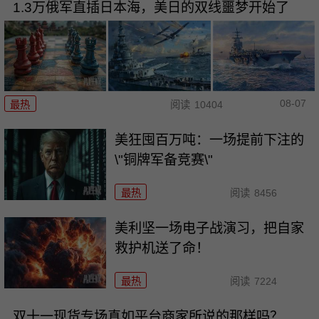
1.3万俄军直插日本海，美日的双线噩梦开始了
08-07
最热
阅读
10404
美狂囤百万吨：一场提前下注的
\"铜牌军备竞赛\"
最热
阅读
8456
美利坚一场电子战演习，把自家
救护机送了命！
最热
阅读
7224
双十一现货专场真如平台商家所说的那样吗？