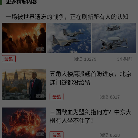
更多精彩内容
一场被世界遗忘的战争，正在刷新所有人的认知
最热
阅读
13279
3小时前
五角大楼鹰派翘首盼进京，北京
连门缝都没给留
最热
阅读
8817
三国歃血为盟剑指何方？中东大
棋有人坐不住了！
最热
阅读
8528