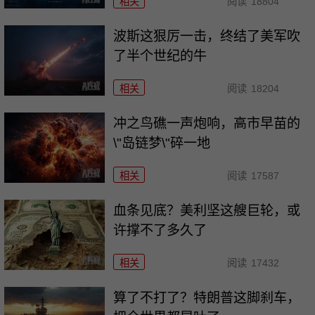
相关
阅读
18804
波斯这狠厉一击，终结了美军吹
了半个世纪的牛
相关
阅读
18204
冲之鸟礁一声炮响，高市早苗的
\"岛链梦\"碎一地
相关
阅读
17587
血条见底？美利坚这艘巨轮，或
许撑不了多久了
相关
阅读
17432
算了不打了？特朗普这脚刹车，