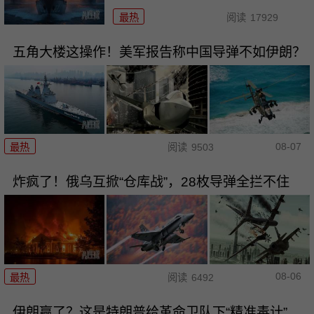
最热
阅读
17929
五角大楼这操作！美军报告称中国导弹不如伊朗？
08-07
最热
阅读
9503
炸疯了！俄乌互掀“仓库战”，28枚导弹全拦不住
08-06
最热
阅读
6492
伊朗赢了？这是特朗普给革命卫队下“精准毒计”