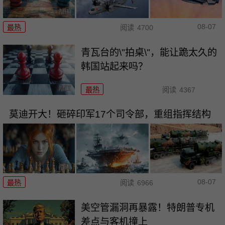
08-07
最热
阅读
4700
青瓦台的\"拍桌\"，能让跪太久的
韩国站起来吗？
最热
阅读
4367
莫迪开大！砸碎印军17个司令部，重组指挥结构
08-07
最热
阅读
6966
美空管漏洞再暴露！特朗普专机
差点与客机撞上