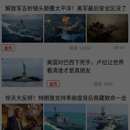
解放军五秒镜头颠覆太平洋！美军最后安全区没了
08-05
最热
阅读
13466
美国对巴西下死手，卢拉让世界
看清谁才是真朋友
最热
阅读
7805
惊天大反转！特朗普支持率崩盘背后竟藏致命一击