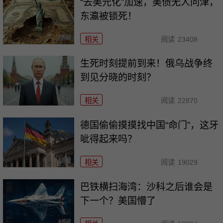
“去美元化”加速，美债无人问津，
东瀛被锁死！
相关
阅读
23408
生死时刻提前到来！俄乌战争终
到见分晓的时刻？
相关
阅读
22870
德国偷偷摸摸找中国“命门”，这牙
呲得起来吗？
相关
阅读
19029
巴铁横扫海湾：沙科之后谁会是
下一个？美国懵了