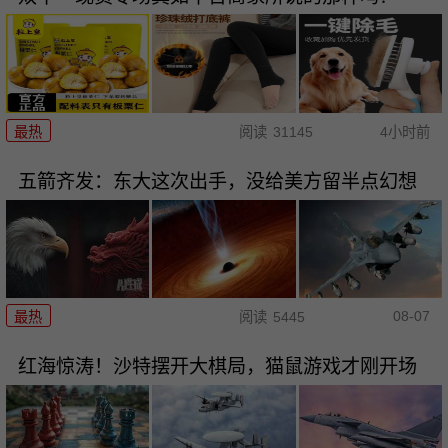
最热
阅读
31145
4小时前
五箭齐发：东大这次出手，没给美方留半点幻想
08-07
最热
阅读
5445
红海惊涛！沙特摆开大棋局，猫鼠游戏才刚开场