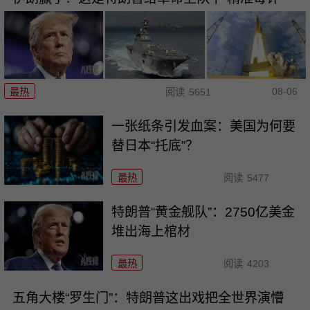
08-06
最热
阅读
5651
一张纸条引发血案：美国为何要
替日本“托底”？
最热
阅读
5477
特朗普“黄金舰队”：2750亿美金
堆出海上棺材
最热
阅读
4203
五角大楼“罗生门”：特朗普这出戏把全世界演懵