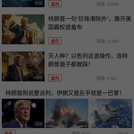
最热
阅读
12286
特朗普一句“珍珠港除外”，撕开美
国霸权遮羞布
最热
阅读
11300
灭人种？以色列这波操作，连特
朗普面子都敢踩！
最热
阅读
6765
特朗普刚说要谈判，伊朗又是反手就是一巴掌！
08-04
最热
阅读
5631