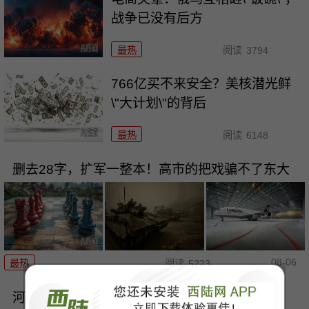
战争已没有后方
最热
阅读
3794
766亿买不来安全？美核潜光鲜
\"大计划\"的背后
最热
阅读
6148
删去28字，扩军一整本！高市的把戏骗不了东大
08-06
最热
阅读
5223
河水干了，欧洲的底裤露出来了，“生命线”告急