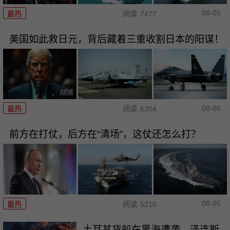
08-05
最热
阅读
7477
美国如此救日元，背后藏着三重收割日本的阳谋！
08-05
最热
阅读
6304
前方在打仗，后方在“清场”，这仗还怎么打？
08-05
最热
阅读
5210
土耳其货船在黑海遭袭，泽连斯