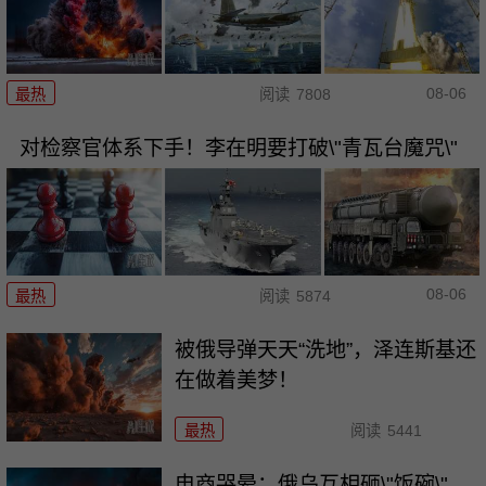
08-06
最热
阅读
7808
对检察官体系下手！李在明要打破\"青瓦台魔咒\"
08-06
最热
阅读
5874
被俄导弹天天“洗地”，泽连斯基还
在做着美梦！
最热
阅读
5441
电商哭晕：俄乌互相砸\"饭碗\"，