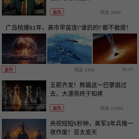
最热
阅读
3469
广岛核爆81年，高市早苗连\"谁扔的\"都不敢提！
08-07
最热
阅读
2394
五箭齐发！熊猫这一巴掌扇过
去，大漂亮终于知疼
最热
阅读
22084
央视短短5秒钟，美军3年兵推一
夜作废！亚太变天