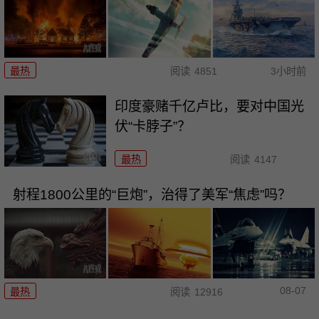
最热
阅读
4851
3小时前
印度豪赌千亿卢比，要对中国光
伏“卡脖子”？
最热
阅读
4147
射程1800公里的“巨炮”，治得了美军“焦虑”吗？
08-07
最热
阅读
12916