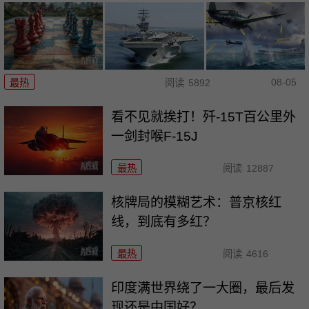
08-05
最热
阅读
5892
看不见就挨打！歼-15T百公里外
一剑封喉F-15J
最热
阅读
12887
核牌局的模糊艺术：普京核红
线，到底有多红？
最热
阅读
4616
印度满世界绕了一大圈，最后发
现还是中国好？