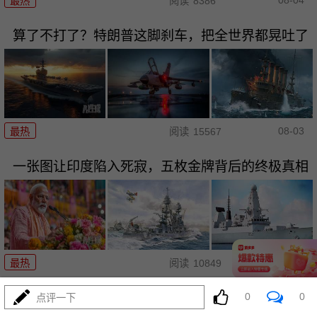
最热
阅读
8386
算了不打了？特朗普这脚刹车，把全世界都晃吐了
08-03
最热
阅读
15567
一张图让印度陷入死寂，五枚金牌背后的终极真相
08-03
最热
阅读
10849
美国踏进3个大坑把自己埋了！恐
0
0
点评一下