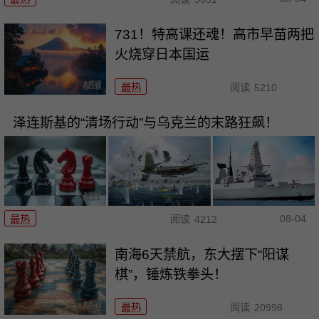
731！特高课还魂！高市早苗两把
火烧穿日本国运
最热
阅读
5210
泽连斯基的“清场行动”与乌克兰的末路狂飙！
08-04
最热
阅读
4212
南海6天禁航，东大摆下“阳谋
棋”，锤炼铁拳头！
最热
阅读
20998