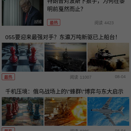
特朗普对波斯下狠手，为何在黎
明前戛然而止？
最热
阅读
4423
055要迎来最强对手？东瀛万吨新驱已上船台！
08-04
最热
阅读
11007
千机压境：俄乌战场上的\"蜂群\"博弈与东大启示
08-04