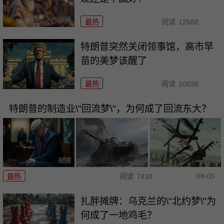
最热
阅读
12588
特朗普突然关闭领事馆，高市早
苗的美梦该醒了
最热
阅读
10635
特朗普的制造业\"回流梦\"，为何成了回流东大？
08-05
最热
阅读
7438
扎胖摊牌：乌克兰的\"北约梦\"为
何成了一地鸡毛？