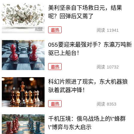
美利坚亲自下场救日元，结果
呢？回弹后又蔫了
最热
阅读
11941
055要迎来最强对手？东瀛万吨新
驱已上船台！
最热
阅读
10732
科幻片照进了现实，东大机器狼
驮着武器冲锋！
最热
阅读
8353
千机压境：俄乌战场上的\"蜂群
\"博弈与东大启示