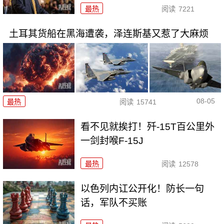
最热
阅读
7221
土耳其货船在黑海遭袭，泽连斯基又惹了大麻烦
08-05
最热
阅读
15741
看不见就挨打！歼-15T百公里外
一剑封喉F-15J
最热
阅读
12578
以色列内讧公开化！防长一句
话，军队不买账