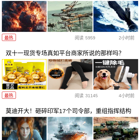
最热
阅读
5959
2小时前
双十一现货专场真如平台商家所说的那样吗？
最热
阅读
31145
4小时前
莫迪开大！砸碎印军17个司令部，重组指挥结构