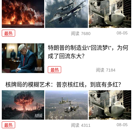
08-05
最热
阅读
7680
特朗普的制造业\"回流梦\"，为何
成了回流东大？
最热
阅读
7184
核牌局的模糊艺术：普京核红线，到底有多红？
08-05
最热
阅读
4311