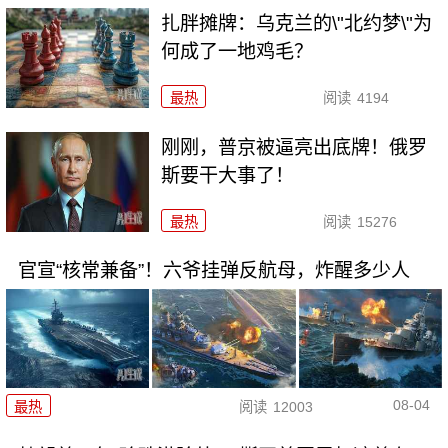
扎胖摊牌：乌克兰的\"北约梦\"为
何成了一地鸡毛？
最热
阅读
4194
刚刚，普京被逼亮出底牌！俄罗
斯要干大事了！
最热
阅读
15276
官宣“核常兼备”！六爷挂弹反航母，炸醒多少人
08-04
最热
阅读
12003