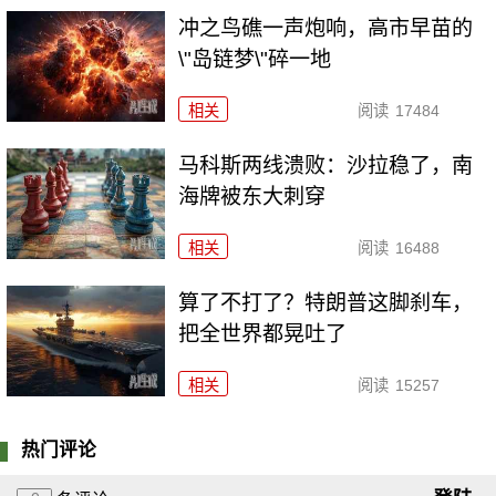
冲之鸟礁一声炮响，高市早苗的
\"岛链梦\"碎一地
相关
阅读
17484
马科斯两线溃败：沙拉稳了，南
海牌被东大刺穿
相关
阅读
16488
算了不打了？特朗普这脚刹车，
把全世界都晃吐了
相关
阅读
15257
热门评论