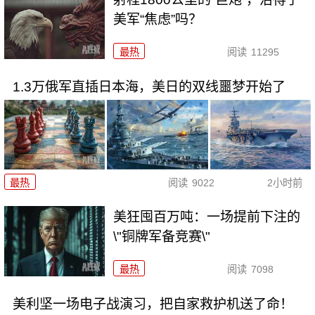
美军“焦虑”吗？
最热
阅读
11295
1.3万俄军直插日本海，美日的双线噩梦开始了
最热
阅读
9022
2小时前
美狂囤百万吨：一场提前下注的
\"铜牌军备竞赛\"
最热
阅读
7098
美利坚一场电子战演习，把自家救护机送了命！