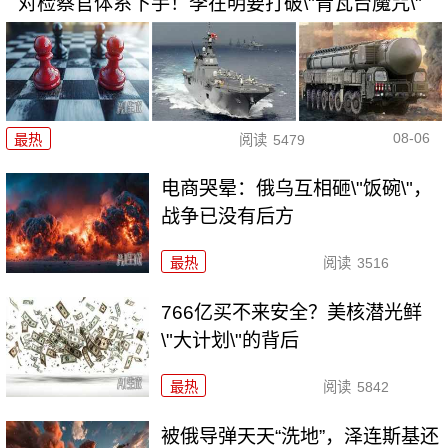
对检察官体系下手！李在明要打破\"青瓦台魔咒\"
08-06
最热
阅读
5479
电商哭晕：俄乌互相砸\"饭碗\"，
战争已没有后方
最热
阅读
3516
766亿买不来安全？美核潜光鲜
\"大计划\"的背后
最热
阅读
5842
被俄导弹天天“洗地”，泽连斯基还