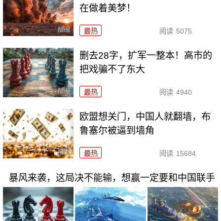
在做着美梦！
最热
阅读
5075
删去28字，扩军一整本！高市的
把戏骗不了东大
最热
阅读
4940
欧盟想关门，中国人就翻墙，布
鲁塞尔被逼到墙角
最热
阅读
15684
暴风来袭，这局决不能输，想赢一定要和中国联手