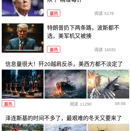
最热
阅读
5178
特朗普扔下两条路，波斯都不
选，美军机又被揍
最热
阅读
16591
信息量很大！歼20越肩反杀，美西方都不淡定了
08-06
最热
阅读
11290
泽连斯基的时间不多了，最艰难的冬天又要来了