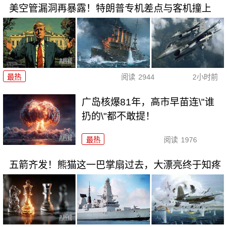
美空管漏洞再暴露！特朗普专机差点与客机撞上
最热
阅读
2944
2小时前
广岛核爆81年，高市早苗连\"谁
扔的\"都不敢提！
最热
阅读
1976
五箭齐发！熊猫这一巴掌扇过去，大漂亮终于知疼