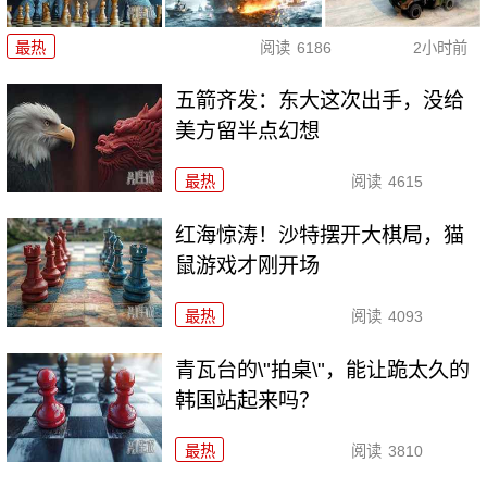
最热
阅读
6186
2小时前
五箭齐发：东大这次出手，没给
美方留半点幻想
最热
阅读
4615
红海惊涛！沙特摆开大棋局，猫
鼠游戏才刚开场
最热
阅读
4093
青瓦台的\"拍桌\"，能让跪太久的
韩国站起来吗？
最热
阅读
3810