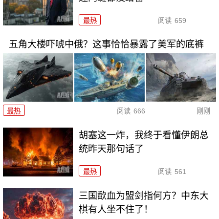
最热
阅读
659
五角大楼吓唬中俄？这事恰恰暴露了美军的底裤
最热
阅读
666
刚刚
胡塞这一炸，我终于看懂伊朗总
统昨天那句话了
最热
阅读
561
三国歃血为盟剑指何方？中东大
棋有人坐不住了！