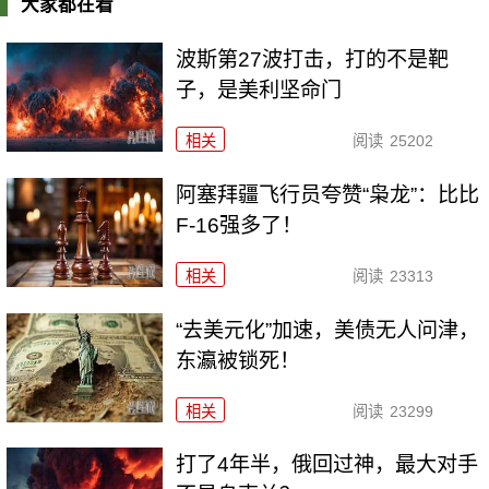
大家都在看
波斯第27波打击，打的不是靶
子，是美利坚命门
相关
阅读
25202
阿塞拜疆飞行员夸赞“枭龙”：比比
F-16强多了！
相关
阅读
23313
“去美元化”加速，美债无人问津，
东瀛被锁死！
相关
阅读
23299
打了4年半，俄回过神，最大对手