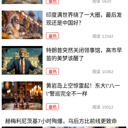
最热
阅读
5620
印度满世界绕了一大圈，最后发
现还是中国好？
最热
阅读
12342
特朗普突然关闭领事馆，高市早
苗的美梦该醒了
最热
阅读
10362
黄岩岛上空惊雷起！东大\"八一
\"警巡完全不一样
最热
阅读
15012
赫梅利尼茨基7小时殉爆，乌后方比前线更致命