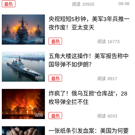
08-06
最热
阅读
20926
央视短短5秒钟，美军3年兵推一
夜作废！亚太变天
最热
阅读
16773
五角大楼这操作！美军报告称中
国导弹不如伊朗？
最热
阅读
8917
炸疯了！俄乌互掀“仓库战”，28
枚导弹全拦不住
最热
阅读
6033
一张纸条引发血案：美国为何要