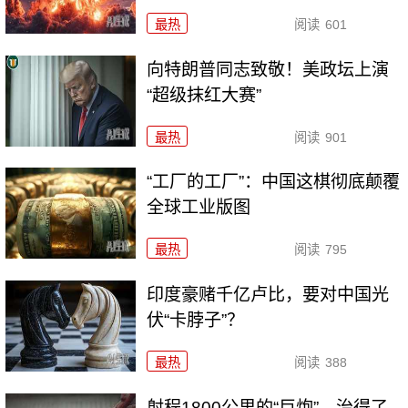
最热
阅读
601
向特朗普同志致敬！美政坛上演
“超级抹红大赛”
最热
阅读
901
“工厂的工厂”：中国这棋彻底颠覆
全球工业版图
最热
阅读
795
印度豪赌千亿卢比，要对中国光
伏“卡脖子”？
最热
阅读
388
射程1800公里的“巨炮”，治得了