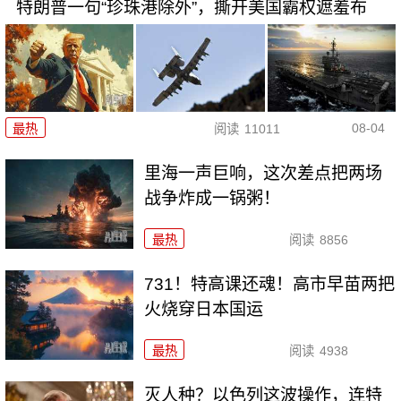
特朗普一句“珍珠港除外”，撕开美国霸权遮羞布
08-04
最热
阅读
11011
里海一声巨响，这次差点把两场
战争炸成一锅粥！
最热
阅读
8856
731！特高课还魂！高市早苗两把
火烧穿日本国运
最热
阅读
4938
灭人种？以色列这波操作，连特