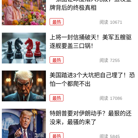
牌背后的终极真相
最热
阅读
10671
上将一封信捅破天！美军五艘驱
逐舰要盖三口锅！
最热
阅读
7255
美国踏进3个大坑把自己埋了！恐
怕一个都爬不出
最热
阅读
17086
特朗普要对伊朗动手？最狠的还
没来，最骚的来了
最热
阅读
5845