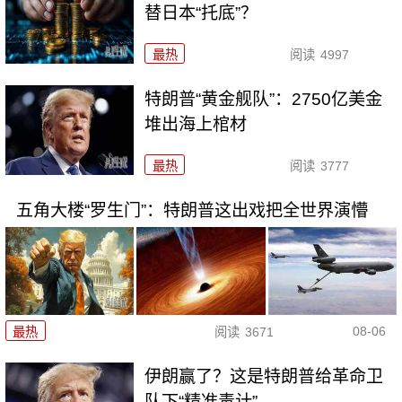
替日本“托底”？
最热
阅读
4997
特朗普“黄金舰队”：2750亿美金
堆出海上棺材
最热
阅读
3777
五角大楼“罗生门”：特朗普这出戏把全世界演懵
08-06
最热
阅读
3671
伊朗赢了？这是特朗普给革命卫
队下“精准毒计”