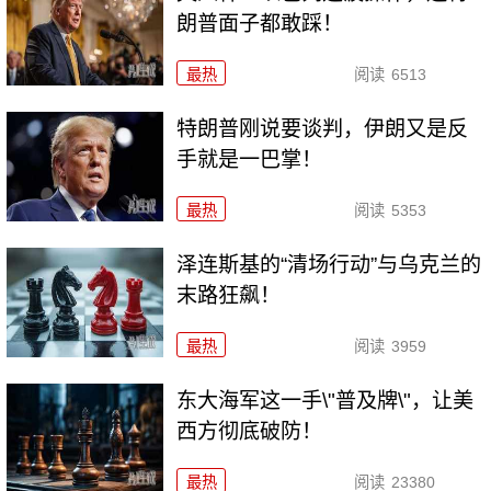
朗普面子都敢踩！
最热
阅读
6513
特朗普刚说要谈判，伊朗又是反
手就是一巴掌！
最热
阅读
5353
泽连斯基的“清场行动”与乌克兰的
末路狂飙！
最热
阅读
3959
东大海军这一手\"普及牌\"，让美
西方彻底破防！
最热
阅读
23380