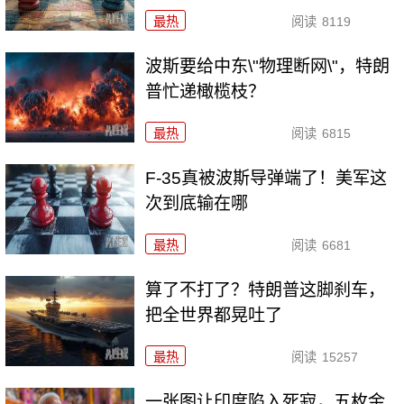
最热
阅读
8119
波斯要给中东\"物理断网\"，特朗
普忙递橄榄枝？
最热
阅读
6815
F-35真被波斯导弹端了！美军这
次到底输在哪
最热
阅读
6681
算了不打了？特朗普这脚刹车，
把全世界都晃吐了
最热
阅读
15257
一张图让印度陷入死寂，五枚金