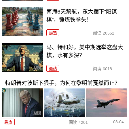
南海6天禁航，东大摆下“阳谋
棋”，锤炼铁拳头！
最热
阅读
20552
马、特和好，美中期选举这盘大
棋，水有多深？
最热
阅读
6018
特朗普对波斯下狠手，为何在黎明前戛然而止？
08-04
最热
阅读
4201