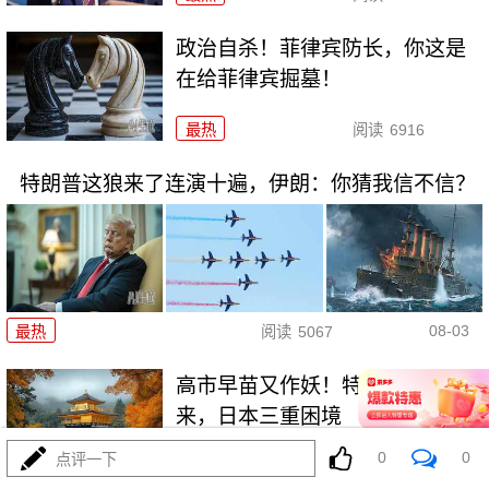
政治自杀！菲律宾防长，你这是
在给菲律宾掘墓！
最热
阅读
6916
特朗普这狼来了连演十遍，伊朗：你猜我信不信？
08-03
最热
阅读
5067
高市早苗又作妖！特高课卷土重
来，日本三重困境
0
0
点评一下
最热
阅读
4445