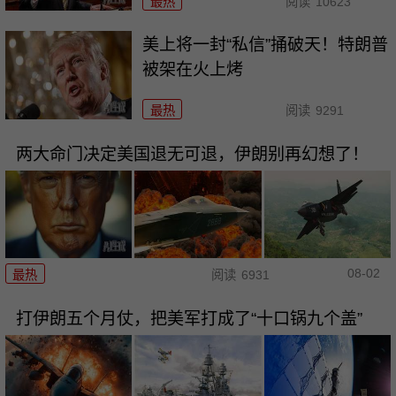
最热
阅读
10623
美上将一封“私信”捅破天！特朗普
被架在火上烤
最热
阅读
9291
两大命门决定美国退无可退，伊朗别再幻想了！
08-02
最热
阅读
6931
打伊朗五个月仗，把美军打成了“十口锅九个盖”