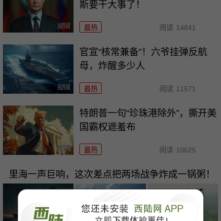
斯要干大事了！
最热
阅读
14841
官宣“核常兼备”！六爷挂弹反航
母，炸醒多少人
最热
阅读
11571
特朗普一句“珍珠港除外”，撕开美
国霸权遮羞布
最热
阅读
10625
里海一声巨响，这次差点把两场战争炸成一锅粥！