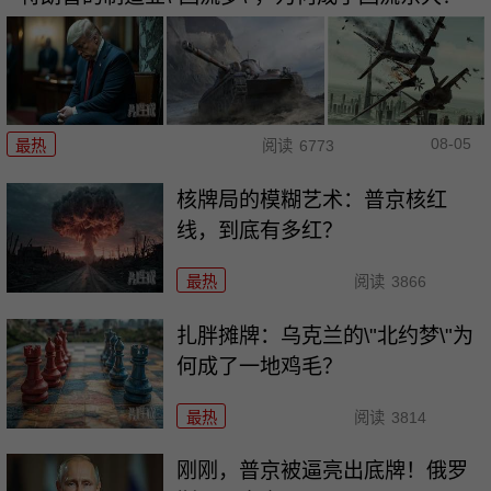
08-05
最热
阅读
6773
核牌局的模糊艺术：普京核红
线，到底有多红？
最热
阅读
3866
扎胖摊牌：乌克兰的\"北约梦\"为
何成了一地鸡毛？
最热
阅读
3814
刚刚，普京被逼亮出底牌！俄罗