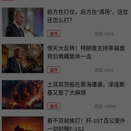
前方在打仗，后方在“清场”，这仗
还怎么打？
最热
阅读
4329
惊天大反转！特朗普支持率崩盘
背后竟藏致命一击
最热
阅读
6553
土耳其货船在黑海遭袭，泽连斯
基又惹了大麻烦
最热
阅读
15098
看不见就挨打！歼-15T百公里外
一剑封喉F-15J