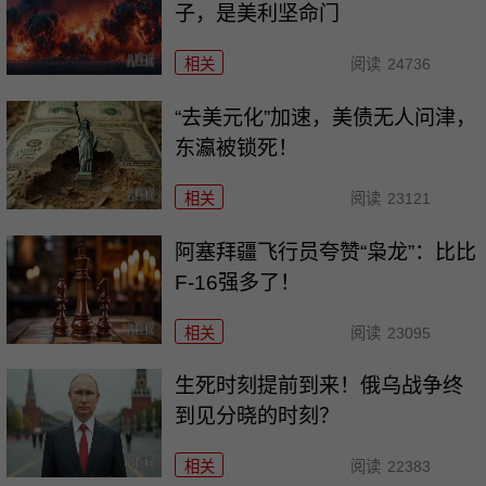
子，是美利坚命门
相关
阅读
24736
“去美元化”加速，美债无人问津，
东瀛被锁死！
相关
阅读
23121
阿塞拜疆飞行员夸赞“枭龙”：比比
F-16强多了！
相关
阅读
23095
生死时刻提前到来！俄乌战争终
到见分晓的时刻？
相关
阅读
22383