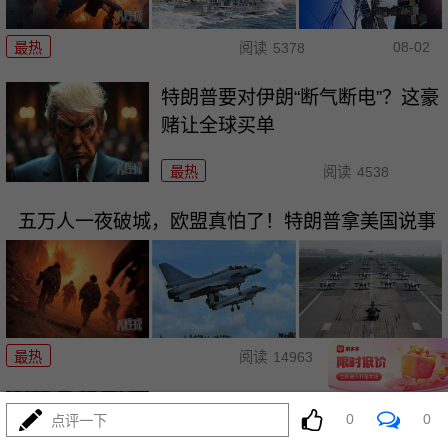
08-02
最热
阅读
5378
特朗普要对伊朗“断气断电”？这豪
赌让全球买单
最热
阅读
4538
五万人一夜破城，欧盟真怕了！特朗普拿美国说事
08-01
最热
阅读
14963
炸电厂锁死波斯湾！特朗普要对
0
0
点评一下
伊朗下死手了？