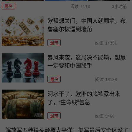
最热
阅读
4113
3小时前
欧盟想关门，中国人就翻墙，布
鲁塞尔被逼到墙角
最热
阅读
14351
暴风来袭，这局决不能输，想赢
一定要和中国联手
最热
阅读
13138
河水干了，欧洲的底裤露出来
了，“生命线”告急
最热
阅读
9460
解放军五秒镜头颠覆太平洋！美军最后安全区没了