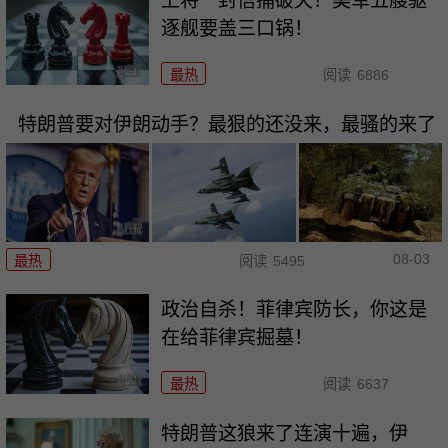
上将一封信捅破天！美军五艘驱
逐舰要盖三口锅！
最热
阅读
6886
特朗普要对伊朗动手？最狠的还没来，最骚的来了
08-03
最热
阅读
5495
政治自杀！菲律宾防长，你这是
在给菲律宾掘墓！
最热
阅读
6637
特朗普这狼来了连演十遍，伊