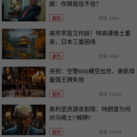
朗：你猜我信不信？
最热
阅读
4704
高市早苗又作妖！特高课卷土重
来，日本三重困境
最热
阅读
4084
央视：空警600横空出世，美航母
最强王牌失效
最热
阅读
22662
美利坚资源收割局：特朗普为何
对乌稀土\"摊牌\"
最热
阅读
10054