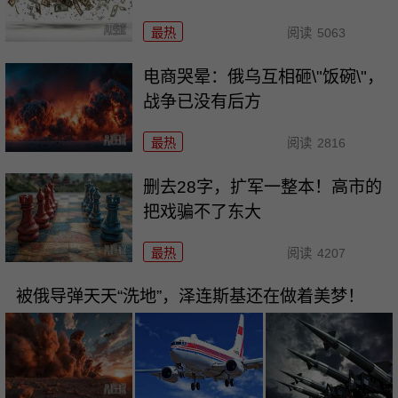
最热
阅读
5063
电商哭晕：俄乌互相砸\"饭碗\"，
战争已没有后方
最热
阅读
2816
删去28字，扩军一整本！高市的
把戏骗不了东大
最热
阅读
4207
被俄导弹天天“洗地”，泽连斯基还在做着美梦！