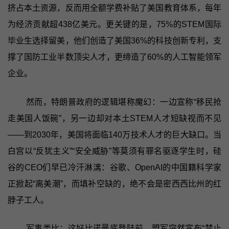
挤占本土资源，反而用全额学费补贴了美国教育体系，每年
为经济贡献超438亿美元。更关键的是，75%的STEM国际
毕业生选择留美，他们创造了美国36%的科技创新专利，支
撑了国防工业半数顶尖人才，更缔造了60%的人工智能领军
企业。
然而，特朗普政府的逻辑堪称魔幻：一边宣称“移民抢
走美国人饭碗”，另一边却对本土STEM人才短缺视而不见
——到2030年，美国将面临140万技术人才的巨大缺口。当
白宫以“反犹主义”“安全威胁”等莫须有罪名驱逐学生时，硅
谷的CEO们早已冷汗淋漓：谷歌、OpenAI的中国籍科学家
正掀起“离美潮”，而填补空缺的，绝不会是密西西比州的红
脖子工人。
军事类比：这好比诺曼底登陆前，盟军突然宣布“禁止