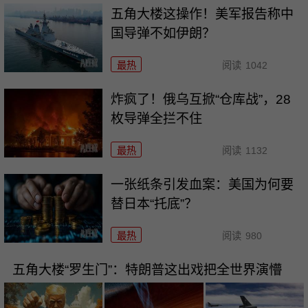
五角大楼这操作！美军报告称中
国导弹不如伊朗？
最热
阅读
1042
炸疯了！俄乌互掀“仓库战”，28
枚导弹全拦不住
最热
阅读
1132
一张纸条引发血案：美国为何要
替日本“托底”？
最热
阅读
980
五角大楼“罗生门”：特朗普这出戏把全世界演懵