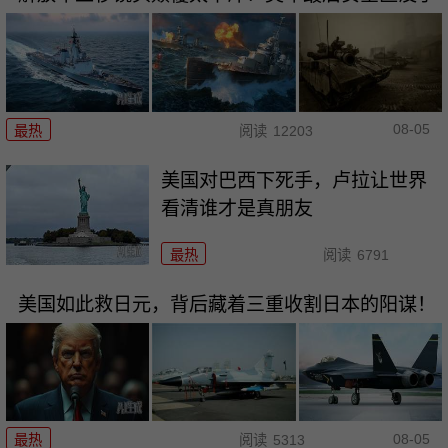
08-05
最热
阅读
12203
美国对巴西下死手，卢拉让世界
看清谁才是真朋友
最热
阅读
6791
美国如此救日元，背后藏着三重收割日本的阳谋！
08-05
最热
阅读
5313