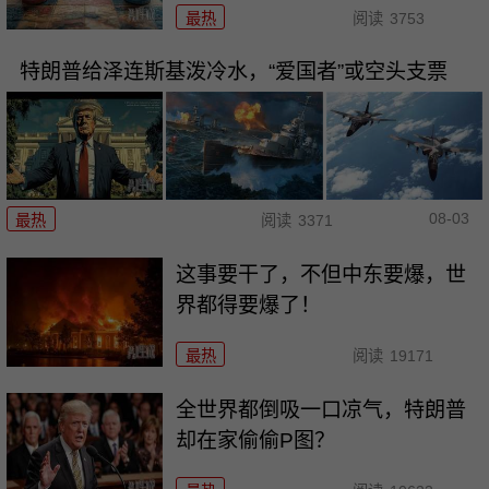
最热
阅读
3753
特朗普给泽连斯基泼冷水，“爱国者”或空头支票
08-03
最热
阅读
3371
这事要干了，不但中东要爆，世
界都得要爆了！
最热
阅读
19171
全世界都倒吸一口凉气，特朗普
却在家偷偷P图？