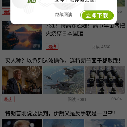
08-05
最热
阅读
8427
继续阅读
731！特高课还魂！高市早苗两把
火烧穿日本国运
最热
阅读
4560
灭人种？以色列这波操作，连特朗普面子都敢踩！
08-04
最热
阅读
6081
特朗普刚说要谈判，伊朗又是反手就是一巴掌！