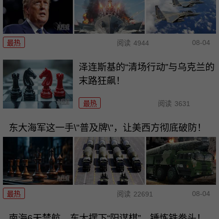
08-04
最热
阅读
4944
泽连斯基的“清场行动”与乌克兰的
末路狂飙！
最热
阅读
3631
东大海军这一手\"普及牌\"，让美西方彻底破防！
08-04
最热
阅读
22691
南海6天禁航，东大摆下“阳谋棋”，锤炼铁拳头！