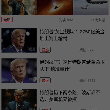
最热
阅读
992
30分钟前
特朗普“黄金舰队”：2750亿美金
堆出海上棺材
最热
阅读
877
伊朗赢了？这是特朗普给革命卫
队下“精准毒计”
最热
阅读
1311
特朗普扔下两条路，波斯都不
选，美军机又被揍