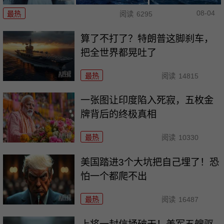
08-04
最热
阅读
6295
算了不打了？特朗普这脚刹车，
把全世界都晃吐了
最热
阅读
14815
一张图让印度陷入死寂，五枚金
牌背后的终极真相
最热
阅读
10330
美国踏进3个大坑把自己埋了！恐
怕一个都爬不出
最热
阅读
16487