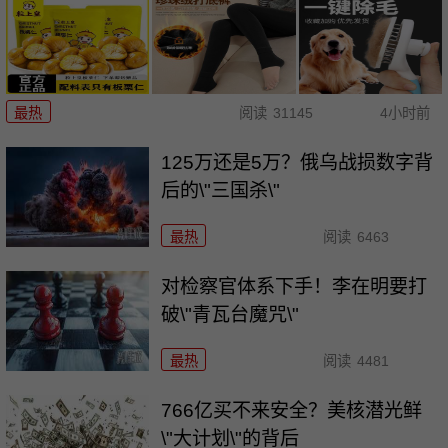
最热
阅读
31145
4小时前
125万还是5万？俄乌战损数字背
后的\"三国杀\"
最热
阅读
6463
对检察官体系下手！李在明要打
破\"青瓦台魔咒\"
最热
阅读
4481
766亿买不来安全？美核潜光鲜
\"大计划\"的背后