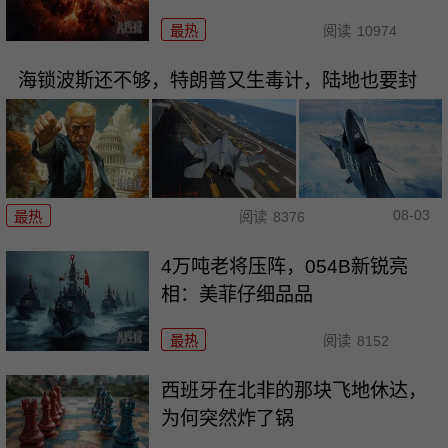
最热
阅读
10974
海锁波斯还不够，特朗普又生毒计，陆地也要封
08-03
最热
阅读
8376
4万吨老将压阵，054B新锐亮
相：美菲仔细品品
最热
阅读
8152
西班牙在北非的那块飞地休达，
为何突然炸了锅