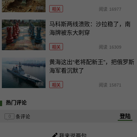
相关
阅读
16977
马科斯两线溃败：沙拉稳了，南
海牌被东大刺穿
相关
阅读
16309
黄海这出“老将配新王”，把俄罗斯
海军看沉默了
相关
阅读
15871
热门评论
登陆
0
条评论
我来说两句