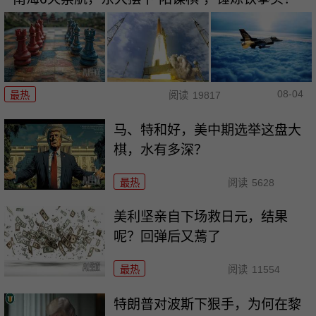
08-04
最热
阅读
19817
马、特和好，美中期选举这盘大
棋，水有多深？
最热
阅读
5628
美利坚亲自下场救日元，结果
呢？回弹后又蔫了
最热
阅读
11554
特朗普对波斯下狠手，为何在黎