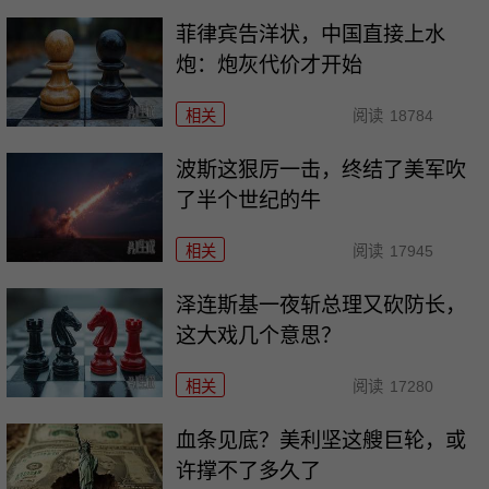
菲律宾告洋状，中国直接上水
炮：炮灰代价才开始
相关
阅读
18784
波斯这狠厉一击，终结了美军吹
了半个世纪的牛
相关
阅读
17945
泽连斯基一夜斩总理又砍防长，
这大戏几个意思？
相关
阅读
17280
血条见底？美利坚这艘巨轮，或
许撑不了多久了