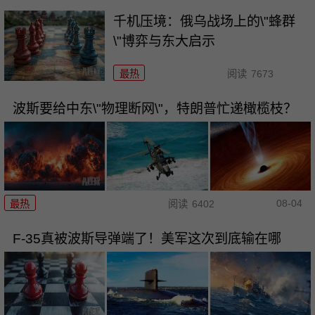
千机压境：俄乌战场上的\"蜂群
\"博弈与东大启示
最热
阅读
7673
波斯要给中东\"物理断网\"，特朗普忙递橄榄枝？
08-04
最热
阅读
6402
F-35真被波斯导弹端了！美军这次到底输在哪