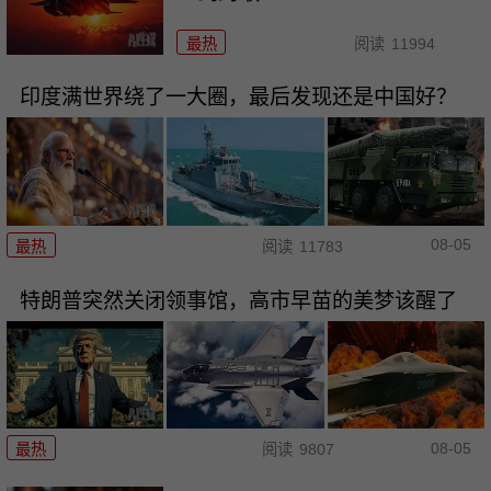
最热
阅读
11994
印度满世界绕了一大圈，最后发现还是中国好？
08-05
最热
阅读
11783
特朗普突然关闭领事馆，高市早苗的美梦该醒了
08-05
最热
阅读
9807