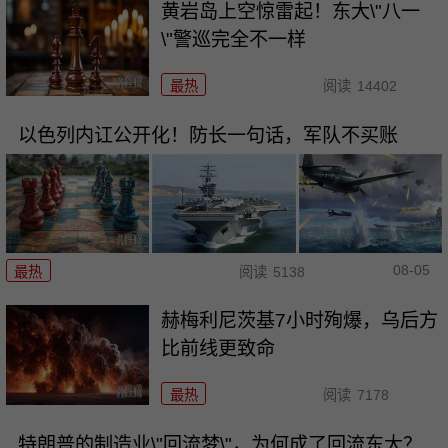
黄岩岛上空惊雷起！东大\"八一
\"警巡完全不一样
最热
阅读
14402
以色列内讧公开化！防长一句话，军队不买账
08-05
最热
阅读
5138
赫梅利尼茨基7小时殉爆，乌后方
比前线更致命
最热
阅读
7178
特朗普的制造业\"回流梦\"，为何成了回流东大？