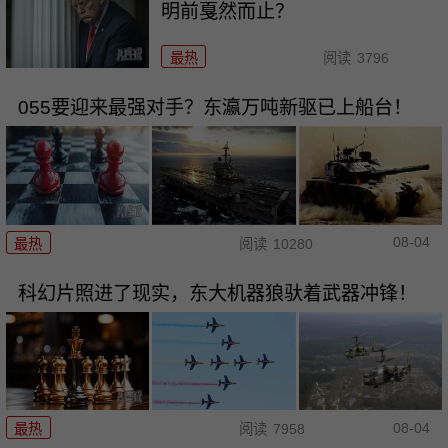
明前戛然而止？
最热
阅读
3796
055要迎来最强对手？东瀛万吨新驱已上船台！
08-04
最热
阅读
10280
科幻片照进了现实，东大机器狼驮着武器冲锋！
08-04
最热
阅读
7958