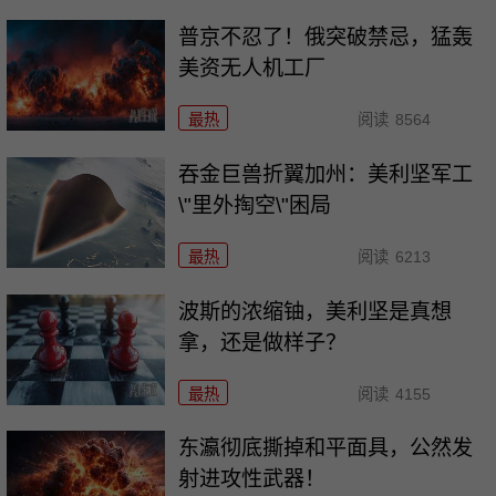
普京不忍了！俄突破禁忌，猛轰
美资无人机工厂
最热
阅读
8564
吞金巨兽折翼加州：美利坚军工
\"里外掏空\"困局
最热
阅读
6213
波斯的浓缩铀，美利坚是真想
拿，还是做样子？
最热
阅读
4155
东瀛彻底撕掉和平面具，公然发
射进攻性武器！