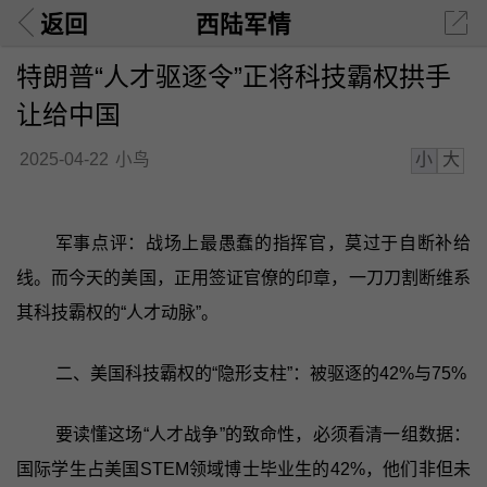
返回
西陆军情
特朗普“人才驱逐令”正将科技霸权拱手
让给中国
小
大
2025-04-22
小鸟
军事点评：战场上最愚蠢的指挥官，莫过于自断补给
线。而今天的美国，正用签证官僚的印章，一刀刀割断维系
其科技霸权的“人才动脉”。
二、美国科技霸权的“隐形支柱”：被驱逐的42%与75%
要读懂这场“人才战争”的致命性，必须看清一组数据：
国际学生占美国STEM领域博士毕业生的42%，他们非但未