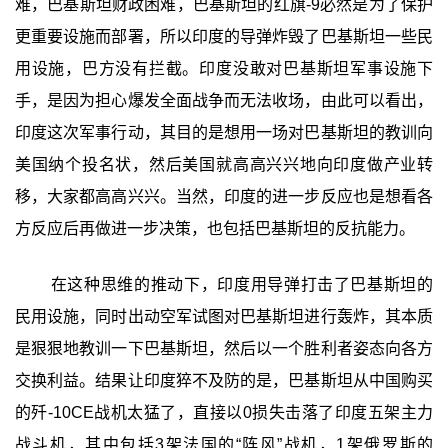
难，巴基斯坦财政困难，巴基斯坦的红旗-9必然是为了保护
更重要设施而部署，所以印度的导弹炸毁了巴基斯坦一些民
用设施，巴方没有拦截。印度没敢对巴基斯坦军事设施下
手，是因为担心爆发全面战争而无法收场，由此可以看出，
印度这次军事行动，其目的是想用一场对巴基斯坦的教训向
美国纳个投名状，然后美国就高高兴兴地向印度做产业转
移，大家都高高兴兴。当然，印度的进一步反应也是想看各
方反应后再做进一步决策，也包括巴基斯坦的反抗能力。
在这种思维的推动下，印度用导弹打击了巴基斯坦的
民用设施，同时出动空军试图对巴基斯坦进行轰炸，其本质
是狠狠地教训一下巴基斯坦，然后以一个胜利者姿态向各方
交换利益。结果让印度猝不及防的是，巴基斯坦从中国购买
的歼-10CE战机太猛了，直接以0损失击落了印度五架主力
战斗机，其中包括3架法国的“阵风”战机，1架俄罗斯的