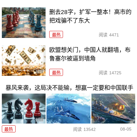
删去28字，扩军一整本！高市的
把戏骗不了东大
最热
阅读
4471
欧盟想关门，中国人就翻墙，布
鲁塞尔被逼到墙角
最热
阅读
14725
暴风来袭，这局决不能输，想赢一定要和中国联手
08-05
最热
阅读
13542