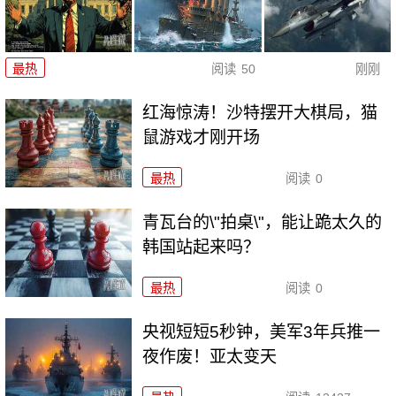
最热
阅读
50
刚刚
红海惊涛！沙特摆开大棋局，猫
鼠游戏才刚开场
最热
阅读
0
青瓦台的\"拍桌\"，能让跪太久的
韩国站起来吗？
最热
阅读
0
央视短短5秒钟，美军3年兵推一
夜作废！亚太变天