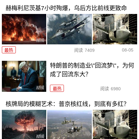
赫梅利尼茨基7小时殉爆，乌后方比前线更致命
08-05
最热
阅读
7409
特朗普的制造业\"回流梦\"，为何
成了回流东大？
最热
阅读
6980
核牌局的模糊艺术：普京核红线，到底有多红？