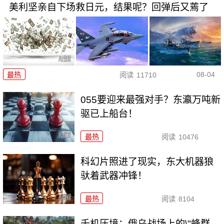
美利坚亲自下场救日元，结果呢？回弹后又蔫了
08-04
最热
阅读
11710
055要迎来最强对手？东瀛万吨新
驱已上船台！
最热
阅读
10476
科幻片照进了现实，东大机器狼
驮着武器冲锋！
最热
阅读
8104
千机压境：俄乌战场上的\"蜂群