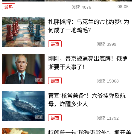
08-05
最热
阅读
4076
扎胖摊牌：乌克兰的\"北约梦\"为
何成了一地鸡毛？
最热
阅读
3999
刚刚，普京被逼亮出底牌！俄罗
斯要干大事了！
最热
阅读
15068
官宣“核常兼备”！六爷挂弹反航
母，炸醒多少人
最热
阅读
11792
特朗普一句“珍珠港除外”，撕开美