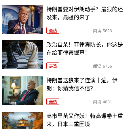
特朗普要对伊朗动手？最狠的还
没来，最骚的来了
最热
阅读
5623
政治自杀！菲律宾防长，你这是
在给菲律宾掘墓！
最热
阅读
6756
特朗普这狼来了连演十遍，伊
朗：你猜我信不信？
最热
阅读
4831
高市早苗又作妖！特高课卷土重
来，日本三重困境