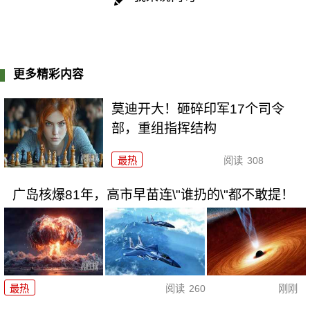
更多精彩内容
莫迪开大！砸碎印军17个司令
部，重组指挥结构
最热
阅读
308
广岛核爆81年，高市早苗连\"谁扔的\"都不敢提！
最热
阅读
260
刚刚