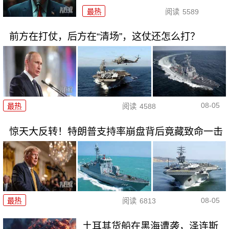
最热
阅读
5589
前方在打仗，后方在“清场”，这仗还怎么打？
08-05
最热
阅读
4588
惊天大反转！特朗普支持率崩盘背后竟藏致命一击
08-05
最热
阅读
6813
土耳其货船在黑海遭袭，泽连斯