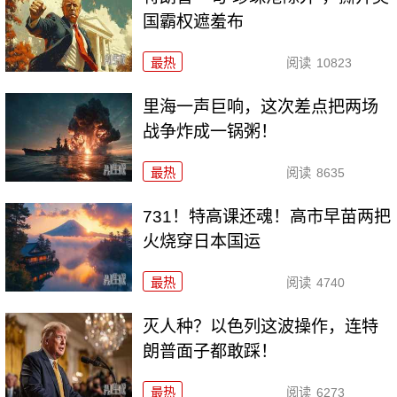
国霸权遮羞布
最热
阅读
10823
里海一声巨响，这次差点把两场
战争炸成一锅粥！
最热
阅读
8635
731！特高课还魂！高市早苗两把
火烧穿日本国运
最热
阅读
4740
灭人种？以色列这波操作，连特
朗普面子都敢踩！
最热
阅读
6273