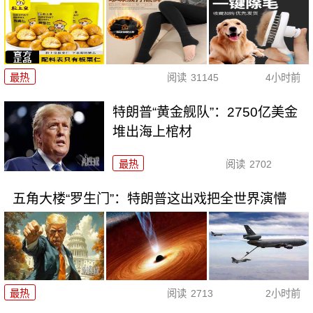
最热
阅读
31145
4小时前
特朗普“黄金舰队”：2750亿美金
堆出海上棺材
最热
阅读
2702
五角大楼“罗生门”：特朗普这出戏把全世界演懵
最热
阅读
2713
2小时前