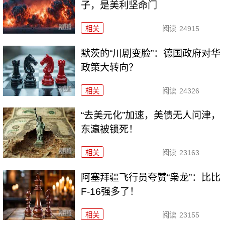
子，是美利坚命门
相关
阅读
24915
默茨的“川剧变脸”：德国政府对华
政策大转向？
相关
阅读
24326
“去美元化”加速，美债无人问津，
东瀛被锁死！
相关
阅读
23163
阿塞拜疆飞行员夸赞“枭龙”：比比
F-16强多了！
相关
阅读
23155