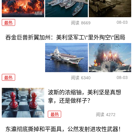
08-03
最热
阅读
8669
吞金巨兽折翼加州：美利坚军工\"里外掏空\"困局
08-03
最热
阅读
6340
波斯的浓缩铀，美利坚是真想
拿，还是做样子？
最热
阅读
4272
东瀛彻底撕掉和平面具，公然发射进攻性武器！