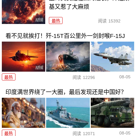
基又惹了大麻烦
最热
阅读
15392
看不见就挨打！歼-15T百公里外一剑封喉F-15J
08-05
最热
阅读
12296
印度满世界绕了一大圈，最后发现还是中国好？
08-05
最热
阅读
12071