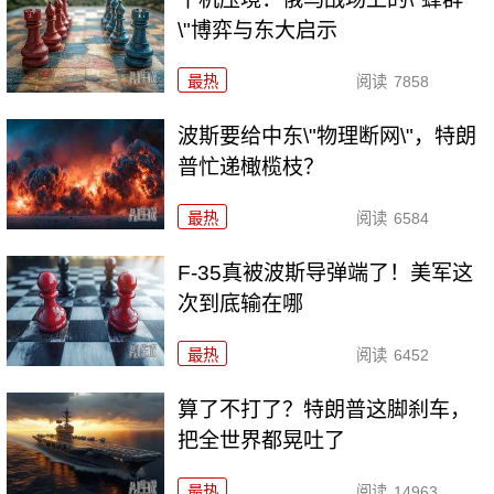
\"博弈与东大启示
最热
阅读
7858
波斯要给中东\"物理断网\"，特朗
普忙递橄榄枝？
最热
阅读
6584
F-35真被波斯导弹端了！美军这
次到底输在哪
最热
阅读
6452
算了不打了？特朗普这脚刹车，
把全世界都晃吐了
最热
阅读
14963