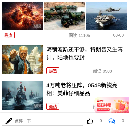
08-03
最热
阅读
11105
海锁波斯还不够，特朗普又生毒
计，陆地也要封
最热
阅读
8508
4万吨老将压阵，054B新锐亮
相：美菲仔细品品
最热
阅读
8272
西班牙在北非的那块飞地休达，为何突然炸了锅
0
0
点评一下