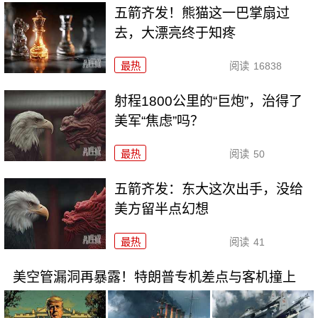
五箭齐发！熊猫这一巴掌扇过
去，大漂亮终于知疼
最热
阅读
16838
射程1800公里的“巨炮”，治得了
美军“焦虑”吗？
最热
阅读
50
五箭齐发：东大这次出手，没给
美方留半点幻想
最热
阅读
41
美空管漏洞再暴露！特朗普专机差点与客机撞上