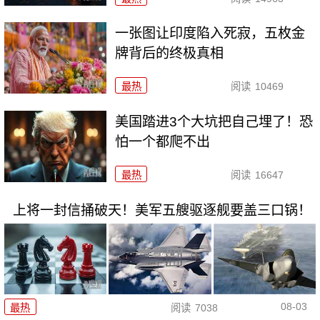
一张图让印度陷入死寂，五枚金
牌背后的终极真相
最热
阅读
10469
美国踏进3个大坑把自己埋了！恐
怕一个都爬不出
最热
阅读
16647
上将一封信捅破天！美军五艘驱逐舰要盖三口锅！
08-03
最热
阅读
7038