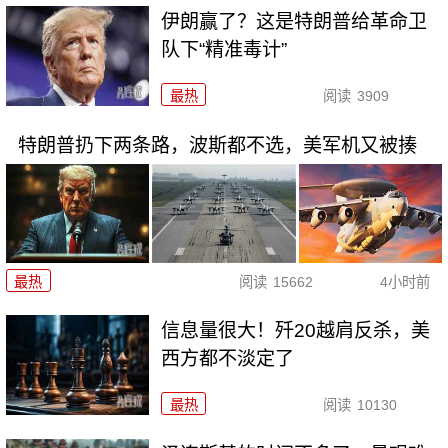
伊朗赢了？这是特朗普给革命卫
队下“精准毒计”
最热
阅读
3909
特朗普扔下两条路，波斯都不选，美军机又被揍
最热
阅读
15662
4小时前
信息量很大！歼20越肩反杀，美
西方都不淡定了
最热
阅读
10130