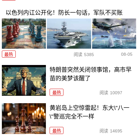
以色列内讧公开化！防长一句话，军队不买账
08-05
最热
阅读
5385
特朗普突然关闭领事馆，高市早
苗的美梦该醒了
最热
阅读
10097
黄岩岛上空惊雷起！东大\"八一
\"警巡完全不一样
最热
阅读
14695