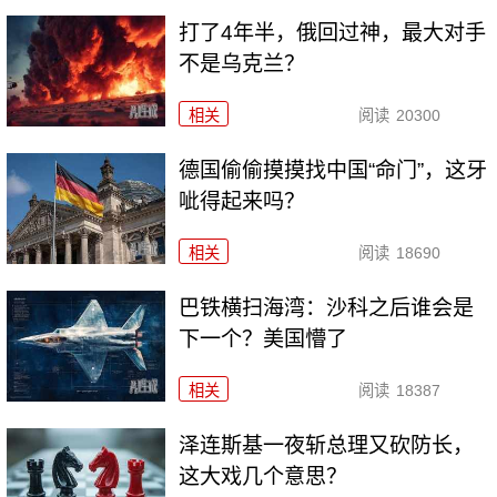
打了4年半，俄回过神，最大对手
不是乌克兰？
相关
阅读
20300
德国偷偷摸摸找中国“命门”，这牙
呲得起来吗？
相关
阅读
18690
巴铁横扫海湾：沙科之后谁会是
下一个？美国懵了
相关
阅读
18387
泽连斯基一夜斩总理又砍防长，
这大戏几个意思？