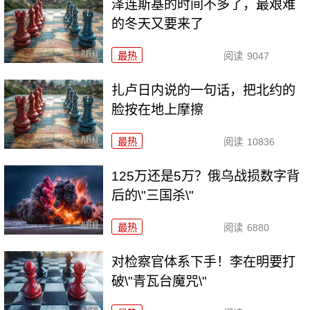
泽连斯基的时间不多了，最艰难
的冬天又要来了
最热
阅读
9047
扎卢日内说的一句话，把北约的
脸按在地上摩擦
最热
阅读
10836
125万还是5万？俄乌战损数字背
后的\"三国杀\"
最热
阅读
6880
对检察官体系下手！李在明要打
破\"青瓦台魔咒\"