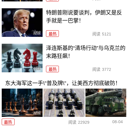
特朗普刚说要谈判，伊朗又是反
手就是一巴掌！
最热
阅读
5121
泽连斯基的“清场行动”与乌克兰的
末路狂飙！
最热
阅读
3772
东大海军这一手\"普及牌\"，让美西方彻底破防！
08-04
最热
阅读
22929