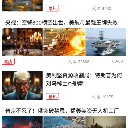
最热
阅读
4230
央视：空警600横空出世，美航母最强王牌失效
08-03
最热
阅读
22868
美利坚资源收割局：特朗普为何
对乌稀土\"摊牌\"
最热
阅读
10175
普京不忍了！俄突破禁忌，猛轰美资无人机工厂