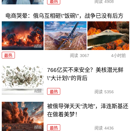
最热
阅读
4908
电商哭晕：俄乌互相砸\"饭碗\"，战争已没有后方
最热
阅读
3067
4小时前
766亿买不来安全？美核潜光鲜
\"大计划\"的背后
最热
阅读
5356
被俄导弹天天“洗地”，泽连斯基还
在做着美梦！
最热
阅读
4436