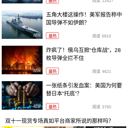
最热
阅读
12427
五角大楼这操作！美军报告称中
国导弹不如伊朗？
最热
阅读
6810
炸疯了！俄乌互掀“仓库战”，28
枚导弹全拦不住
最热
阅读
4621
一张纸条引发血案：美国为何要
替日本“托底”？
最热
阅读
3760
双十一现货专场真如平台商家所说的那样吗？