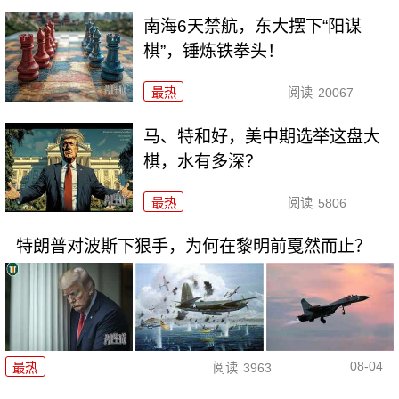
南海6天禁航，东大摆下“阳谋
棋”，锤炼铁拳头！
最热
阅读
20067
马、特和好，美中期选举这盘大
棋，水有多深？
最热
阅读
5806
特朗普对波斯下狠手，为何在黎明前戛然而止？
08-04
最热
阅读
3963