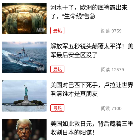
河水干了，欧洲的底裤露出来
了，“生命线”告急
最热
阅读
9759
解放军五秒镜头颠覆太平洋！美
军最后安全区没了
最热
阅读
12579
美国对巴西下死手，卢拉让世界
看清谁才是真朋友
最热
阅读
7100
美国如此救日元，背后藏着三重
收割日本的阳谋！