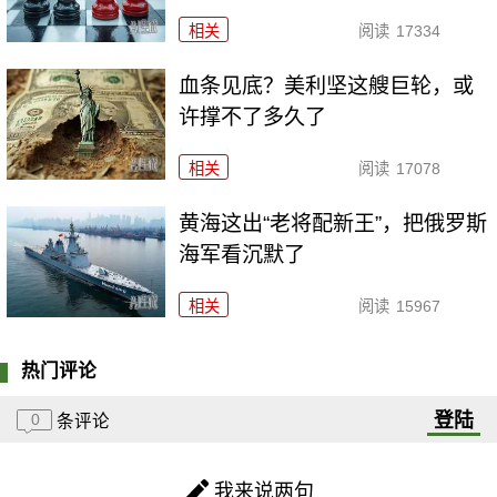
相关
阅读
17334
血条见底？美利坚这艘巨轮，或
许撑不了多久了
相关
阅读
17078
黄海这出“老将配新王”，把俄罗斯
海军看沉默了
相关
阅读
15967
热门评论
登陆
0
条评论
我来说两句