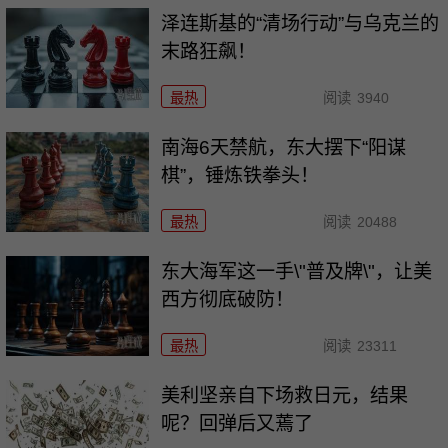
泽连斯基的“清场行动”与乌克兰的
末路狂飙！
最热
阅读
3940
南海6天禁航，东大摆下“阳谋
棋”，锤炼铁拳头！
最热
阅读
20488
东大海军这一手\"普及牌\"，让美
西方彻底破防！
最热
阅读
23311
美利坚亲自下场救日元，结果
呢？回弹后又蔫了