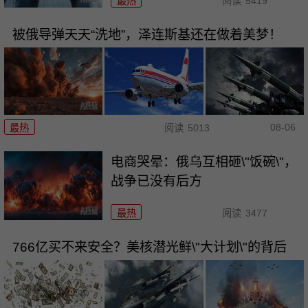
最热
阅读
5419
被俄导弹天天“洗地”，泽连斯基还在做着美梦！
08-06
最热
阅读
5013
电商哭晕：俄乌互相砸\"饭碗\"，
战争已没有后方
最热
阅读
3477
766亿买不来安全？美核潜光鲜\"大计划\"的背后