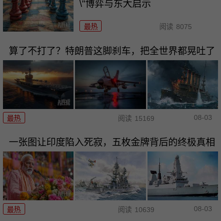
\"博弈与东大启示
最热
阅读
8075
算了不打了？特朗普这脚刹车，把全世界都晃吐了
08-03
最热
阅读
15169
一张图让印度陷入死寂，五枚金牌背后的终极真相
08-03
最热
阅读
10639