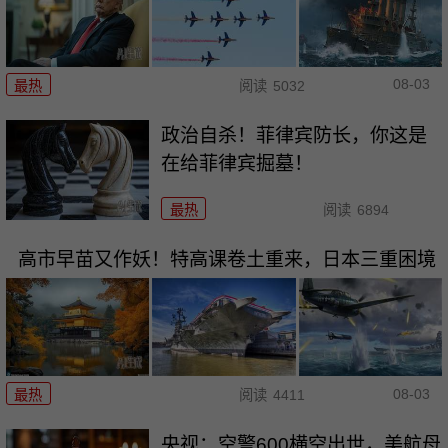
08-03
最热
阅读
5032
政治自杀！菲律宾防长，你这是
在给菲律宾掘墓！
最热
阅读
6894
高市早苗又作妖！特高课卷土重来，日本三重困境
08-03
最热
阅读
4411
央视：空警600横空出世，美航母