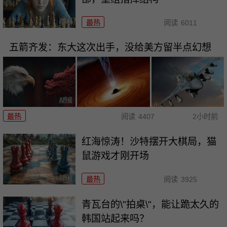
最热
阅读
6011
五箭齐发：东大这次出手，没给美方留半点幻想
最热
阅读
4407
2小时前
红海惊涛！沙特摆开大棋局，猫
鼠游戏才刚开场
最热
阅读
3925
青瓦台的\"拍桌\"，能让跪太久的
韩国站起来吗？