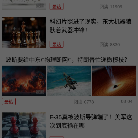
最热
阅读
11909
科幻片照进了现实，东大机器狼
驮着武器冲锋！
最热
阅读
8330
波斯要给中东\"物理断网\"，特朗普忙递橄榄枝？
08-04
最热
阅读
6778
F-35真被波斯导弹端了！美军这
次到底输在哪