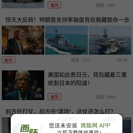
最热
阅读
7495
惊天大反转！特朗普支持率崩盘背后竟藏致命一击
08-05
最热
阅读
7177
美国如此救日元，背后藏着三重
收割日本的阳谋！
最热
阅读
5968
前方在打仗，后方在“清场”，这仗还怎么打？