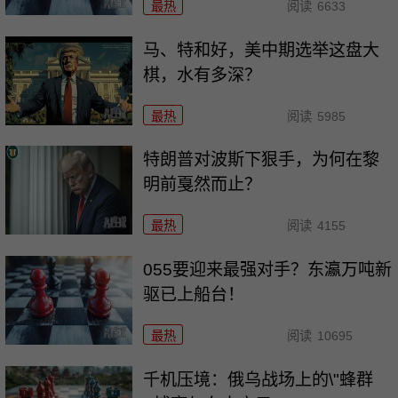
最热
阅读
6633
马、特和好，美中期选举这盘大
棋，水有多深？
最热
阅读
5985
特朗普对波斯下狠手，为何在黎
明前戛然而止？
最热
阅读
4155
055要迎来最强对手？东瀛万吨新
驱已上船台！
最热
阅读
10695
千机压境：俄乌战场上的\"蜂群