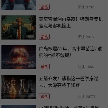
最热
阅读
3702
美空管漏洞再暴露！特朗普专机
差点与客机撞上
最热
阅读
2815
广岛核爆81年，高市早苗连\"谁
扔的\"都不敢提！
最热
阅读
1884
五箭齐发！熊猫这一巴掌扇过
去，大漂亮终于知疼
最热
阅读
20773