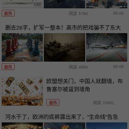
08-06
最热
阅读
5784
删去28字，扩军一整本！高市的把戏骗不了东大
08-06
最热
阅读
4884
欧盟想关门，中国人就翻墙，布
鲁塞尔被逼到墙角
最热
阅读
15601
河水干了，欧洲的底裤露出来了，“生命线”告急