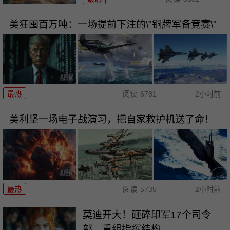
美狂囤百万吨：一场提前下注的\"铜牌军备竞赛\"
最热
阅读
6781
2小时前
美利坚一场电子战演习，把自家救护机送了命！
最热
阅读
5735
2小时前
莫迪开大！砸碎印军17个司令
部，重组指挥结构