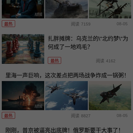
08-05
最热
阅读
7159
扎胖摊牌：乌克兰的\"北约梦\"为
何成了一地鸡毛？
最热
阅读
4162
里海一声巨响，这次差点把两场战争炸成一锅粥！
08-05
最热
阅读
8827
刚刚，普京被逼亮出底牌！俄罗斯要干大事了！