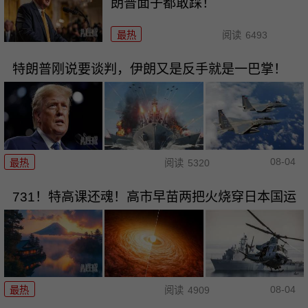
朗普面子都敢踩！
最热
阅读
6493
特朗普刚说要谈判，伊朗又是反手就是一巴掌！
08-04
最热
阅读
5320
731！特高课还魂！高市早苗两把火烧穿日本国运
08-04
最热
阅读
4909