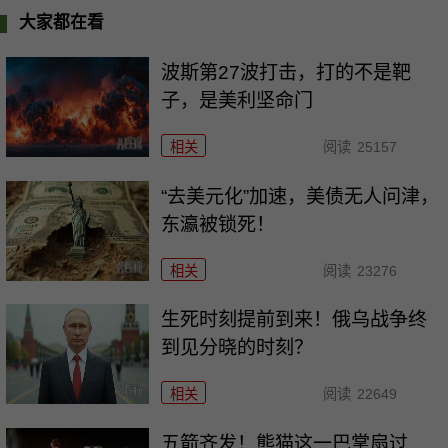
大家都在看
波斯第27波打击，打的不是靶
子，是美利坚命门
相关
阅读
25157
“去美元化”加速，美债无人问津，
东瀛被锁死！
相关
阅读
23276
生死时刻提前到来！俄乌战争终
到见分晓的时刻？
相关
阅读
22649
五箭齐发！熊猫这一巴掌扇过