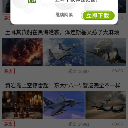
继续阅读
08-05
最热
阅读
4922
土耳其货船在黑海遭袭，泽连斯基又惹了大麻烦
08-05
最热
阅读
15697
黄岩岛上空惊雷起！东大\"八一\"警巡完全不一样
08-05
最热
阅读
14961