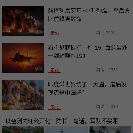
赫梅利尼茨基7小时殉爆，乌后方
比前线更致命
最热
阅读
7634
看不见就挨打！歼-15T百公里外
一剑封喉F-15J
最热
阅读
12532
印度满世界绕了一大圈，最后发
现还是中国好？
最热
阅读
12310
以色列内讧公开化！防长一句话，军队不买账