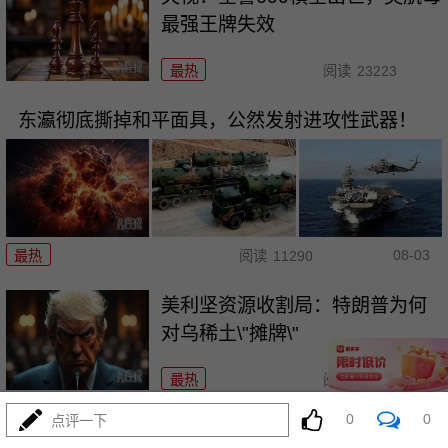
最强王牌失效
最热
阅读
23223
东瀛彻底撕掉和平面具，公然发射进攻性武器！
08-03
最热
阅读
11290
美利坚资源收割局：特朗普为何
对乌稀土\"摊牌\"
最热
阅读
10381
0
0
点评一下
普京不忍了！俄突破禁忌，猛轰