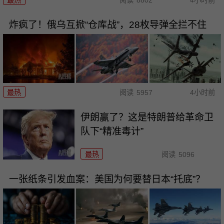
炸疯了！俄乌互掀“仓库战”，28枚导弹全拦不住
最热
阅读
5957
4小时前
伊朗赢了？这是特朗普给革命卫
队下“精准毒计”
最热
阅读
5096
一张纸条引发血案：美国为何要替日本“托底”？