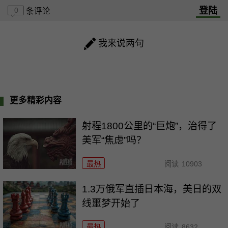
登陆
0
条评论
我来说两句
更多精彩内容
射程1800公里的“巨炮”，治得了
美军“焦虑”吗？
最热
阅读
10903
1.3万俄军直插日本海，美日的双
线噩梦开始了
最热
阅读
8632