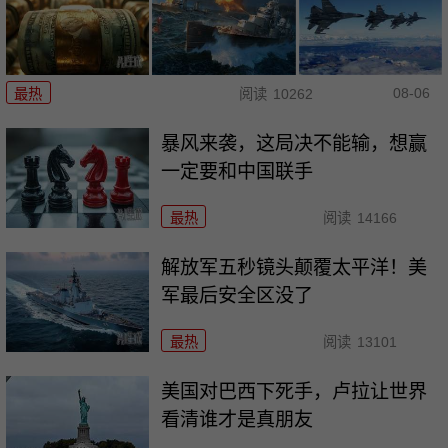
08-06
最热
阅读
10262
暴风来袭，这局决不能输，想赢
一定要和中国联手
最热
阅读
14166
解放军五秒镜头颠覆太平洋！美
军最后安全区没了
最热
阅读
13101
美国对巴西下死手，卢拉让世界
看清谁才是真朋友