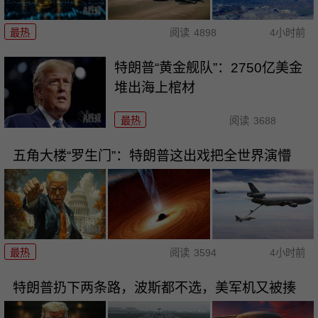
最热
阅读
4898
4小时前
特朗普“黄金舰队”：2750亿美金
堆出海上棺材
最热
阅读
3688
五角大楼“罗生门”：特朗普这出戏把全世界演懵
最热
阅读
3594
4小时前
特朗普扔下两条路，波斯都不选，美军机又被揍