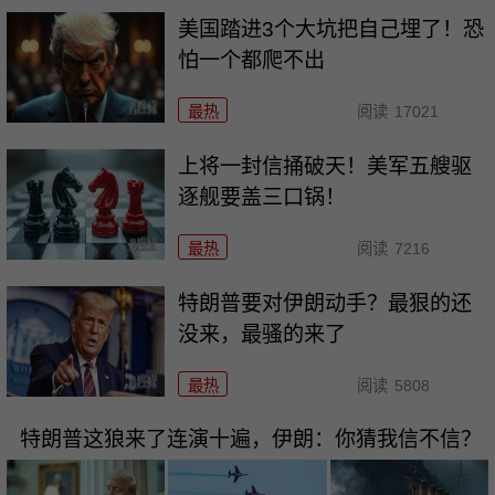
美国踏进3个大坑把自己埋了！恐
怕一个都爬不出
最热
阅读
17021
上将一封信捅破天！美军五艘驱
逐舰要盖三口锅！
最热
阅读
7216
特朗普要对伊朗动手？最狠的还
没来，最骚的来了
最热
阅读
5808
特朗普这狼来了连演十遍，伊朗：你猜我信不信？