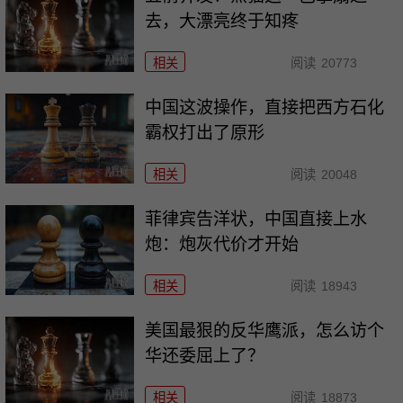
去，大漂亮终于知疼
相关
阅读
20773
中国这波操作，直接把西方石化
霸权打出了原形
相关
阅读
20048
菲律宾告洋状，中国直接上水
炮：炮灰代价才开始
相关
阅读
18943
美国最狠的反华鹰派，怎么访个
华还委屈上了？
相关
阅读
18873