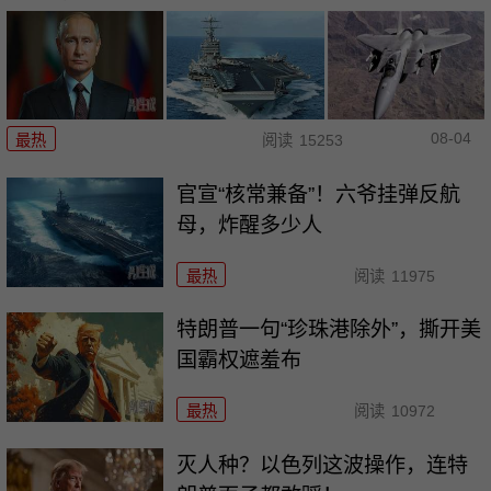
08-04
最热
阅读
15253
官宣“核常兼备”！六爷挂弹反航
母，炸醒多少人
最热
阅读
11975
特朗普一句“珍珠港除外”，撕开美
国霸权遮羞布
最热
阅读
10972
灭人种？以色列这波操作，连特