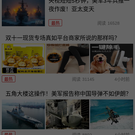
央视短短5秒钟，美军3年兵推一
夜作废！亚太变天
最热
阅读
16528
双十一现货专场真如平台商家所说的那样吗？
最热
阅读
31145
4小时前
五角大楼这操作！美军报告称中国导弹不如伊朗？
最热
阅读
8802
4小时前