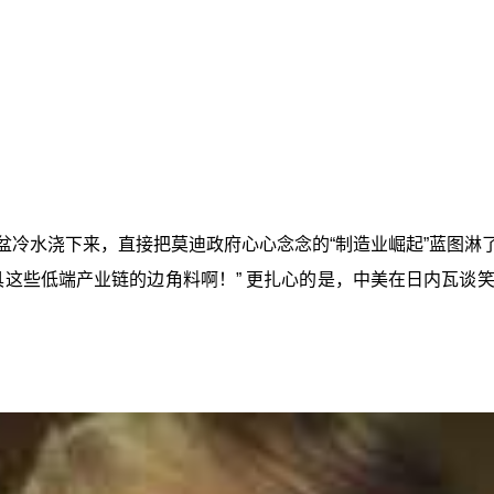
盆冷水浇下来，直接把莫迪政府心心念念的“制造业崛起”蓝图淋了
具这些低端产业链的边角料啊！” 更扎心的是，中美在日内瓦谈