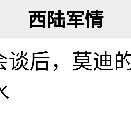
西陆军情
会谈后，莫迪
水