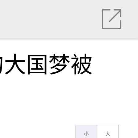
的大国梦被
小
大