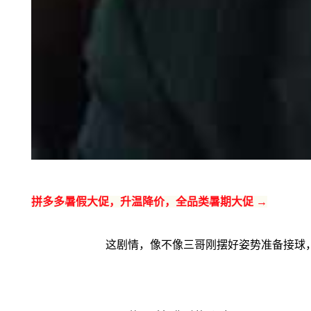
拼多多暑假大促，升温降价，全品类暑期大促 →
这剧情，像不像三哥刚摆好姿势准备接球