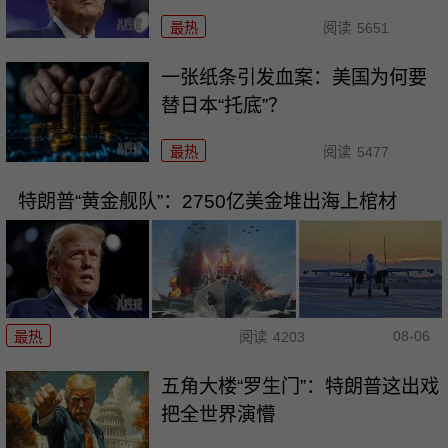
最热
阅读
5651
一张纸条引发血案：美国为何要
替日本“托底”？
最热
阅读
5477
特朗普“黄金舰队”：2750亿美金堆出海上棺材
08-06
最热
阅读
4203
五角大楼“罗生门”：特朗普这出戏
把全世界演懵