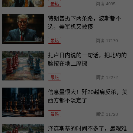
最热
阅读
4095
特朗普扔下两条路，波斯都不
选，美军机又被揍
最热
阅读
17170
扎卢日内说的一句话，把北约的
脸按在地上摩擦
最热
阅读
12272
信息量很大！歼20越肩反杀，美
西方都不淡定了
最热
阅读
11728
泽连斯基的时间不多了，最艰难