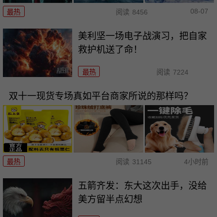
08-07
最热
阅读
8456
美利坚一场电子战演习，把自家
救护机送了命！
最热
阅读
7224
双十一现货专场真如平台商家所说的那样吗？
最热
阅读
31145
4小时前
五箭齐发：东大这次出手，没给
美方留半点幻想