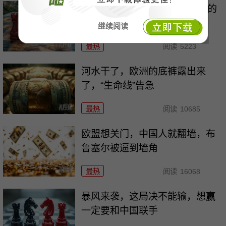
删去28字，扩军一整本！高市的
把戏骗不了东大
继续阅读
最热
阅读
5223
河水干了，欧洲的底裤露出来
了，“生命线”告急
最热
阅读
10685
欧盟想关门，中国人就翻墙，布
鲁塞尔被逼到墙角
最热
阅读
16068
暴风来袭，这局决不能输，想赢
一定要和中国联手