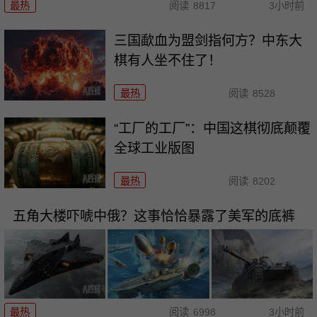
最热
阅读
8817
3小时前
三国歃血为盟剑指何方？中东大
棋有人坐不住了！
最热
阅读
8528
“工厂的工厂”：中国这棋彻底颠覆
全球工业版图
最热
阅读
8202
五角大楼吓唬中俄？这事恰恰暴露了美军的底裤
最热
阅读
6998
3小时前