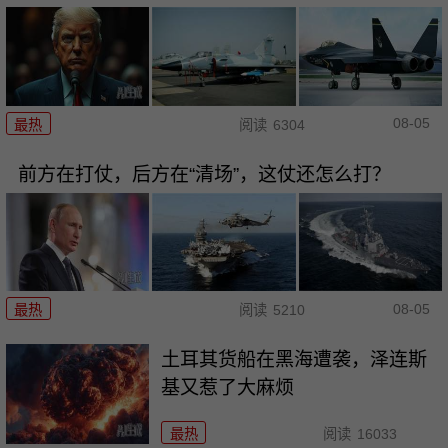
08-05
最热
阅读
6304
前方在打仗，后方在“清场”，这仗还怎么打？
08-05
最热
阅读
5210
土耳其货船在黑海遭袭，泽连斯
基又惹了大麻烦
最热
阅读
16033