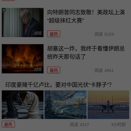
向特朗普同志致敬！美政坛上演
“超级抹红大赛”
最热
阅读
5159
胡塞这一炸，我终于看懂伊朗总
统昨天那句话了
最热
阅读
4851
印度豪赌千亿卢比，要对中国光伏“卡脖子”？
最热
阅读
4147
3小时前