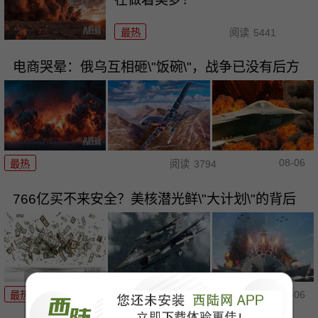
最热
阅读
5441
电商哭晕：俄乌互相砸\"饭碗\"，战争已没有后方
08-06
最热
阅读
3794
766亿买不来安全？美核潜光鲜\"大计划\"的背后
08-06
最热
阅读
6148