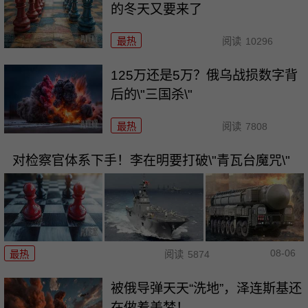
的冬天又要来了
最热
阅读
10296
125万还是5万？俄乌战损数字背
后的\"三国杀\"
最热
阅读
7808
对检察官体系下手！李在明要打破\"青瓦台魔咒\"
08-06
最热
阅读
5874
被俄导弹天天“洗地”，泽连斯基还
在做着美梦！