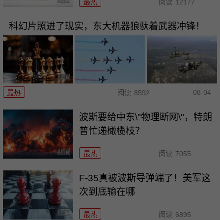
最热
阅读
12177
科幻片照进了现实，东大机器狼驮着武器冲锋！
08-04
最热
阅读
8592
波斯要给中东\"物理断网\"，特朗
普忙递橄榄枝？
最热
阅读
7055
F-35真被波斯导弹端了！美军这
次到底输在哪
最热
阅读
6895