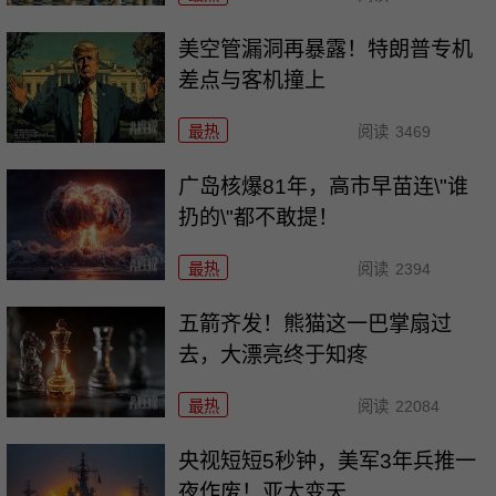
美空管漏洞再暴露！特朗普专机
差点与客机撞上
最热
阅读
3469
广岛核爆81年，高市早苗连\"谁
扔的\"都不敢提！
最热
阅读
2394
五箭齐发！熊猫这一巴掌扇过
去，大漂亮终于知疼
最热
阅读
22084
央视短短5秒钟，美军3年兵推一
夜作废！亚太变天