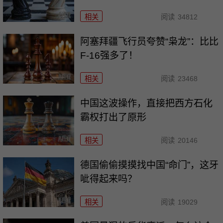
相关
阅读
34812
阿塞拜疆飞行员夸赞“枭龙”：比比
F-16强多了！
相关
阅读
23468
中国这波操作，直接把西方石化
霸权打出了原形
相关
阅读
20146
德国偷偷摸摸找中国“命门”，这牙
呲得起来吗？
相关
阅读
19029