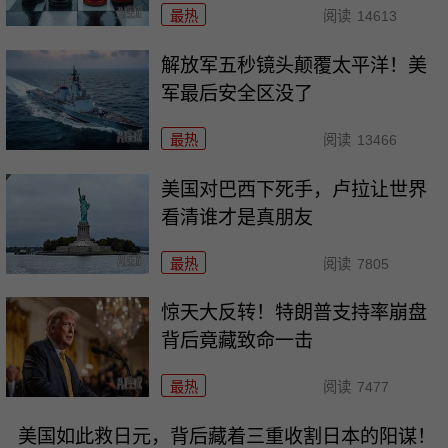
最热
阅读
14613
解放军五秒镜头颠覆太平洋！美
军最后安全区没了
最热
阅读
13466
美国对巴西下死手，卢拉让世界
看清谁才是真朋友
最热
阅读
7805
惊天大反转！特朗普支持率崩盘
背后竟藏致命一击
最热
阅读
7477
美国如此救日元，背后藏着三重收割日本的阳谋！