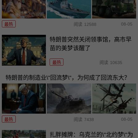
08-05
最热
阅读
12588
特朗普突然关闭领事馆，高市早
苗的美梦该醒了
最热
阅读
10635
特朗普的制造业\"回流梦\"，为何成了回流东大？
08-05
最热
阅读
7438
扎胖摊牌：乌克兰的\"北约梦\"为