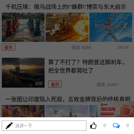
千机压境：俄乌战场上的\"蜂群\"博弈与东大启示
08-04
最热
阅读
8386
算了不打了？特朗普这脚刹车，
把全世界都晃吐了
最热
阅读
15567
一张图让印度陷入死寂，五枚金牌背后的终极真相
0
0
点评一下