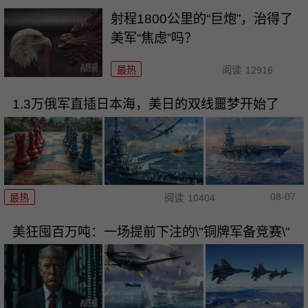
射程1800公里的“巨炮”，治得了
美军“焦虑”吗？
最热
阅读
12916
1.3万俄军直插日本海，美日的双线噩梦开始了
08-07
最热
阅读
10404
美狂囤百万吨：一场提前下注的\"铜牌军备竞赛\"