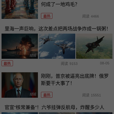
何成了一地鸡毛？
最热
阅读
4466
里海一声巨响，这次差点把两场战争炸成一锅粥！
08-05
最热
阅读
9153
刚刚，普京被逼亮出底牌！俄罗
斯要干大事了！
最热
阅读
15551
官宣“核常兼备”！六爷挂弹反航母，炸醒多少人