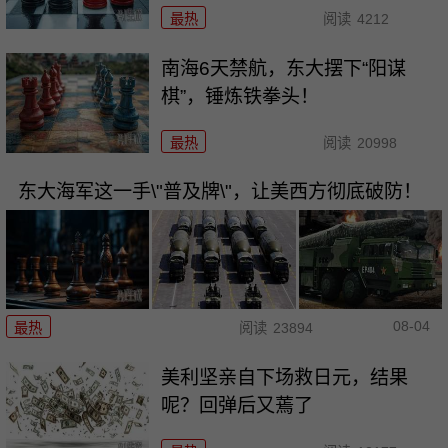
最热
阅读
4212
南海6天禁航，东大摆下“阳谋
棋”，锤炼铁拳头！
最热
阅读
20998
东大海军这一手\"普及牌\"，让美西方彻底破防！
08-04
最热
阅读
23894
美利坚亲自下场救日元，结果
呢？回弹后又蔫了