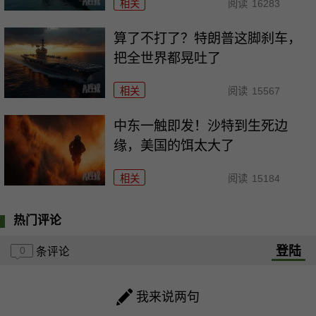
相关
阅读
16283
算了不打了？特朗普这脚刹车，
把全世界都晃吐了
相关
阅读
15567
中东一触即发！沙特到生死边
缘，美国的饵太大了
相关
阅读
15184
热门评论
登陆
0
条评论
我来说两句