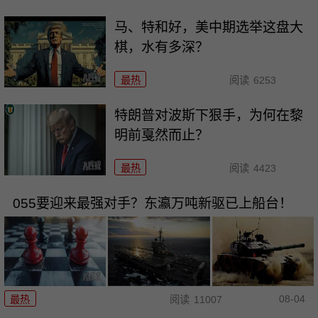
马、特和好，美中期选举这盘大
棋，水有多深？
最热
阅读
6253
特朗普对波斯下狠手，为何在黎
明前戛然而止？
最热
阅读
4423
055要迎来最强对手？东瀛万吨新驱已上船台！
08-04
最热
阅读
11007