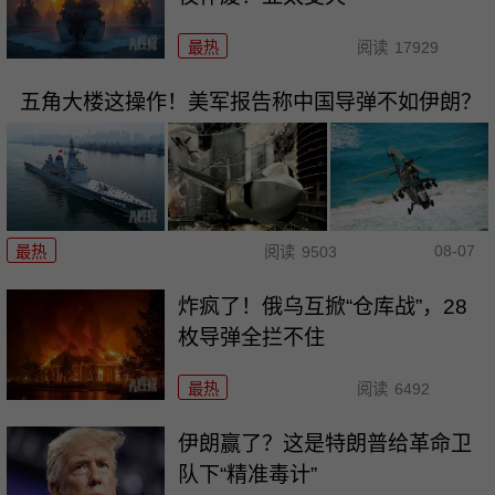
最热
阅读
17929
五角大楼这操作！美军报告称中国导弹不如伊朗？
08-07
最热
阅读
9503
炸疯了！俄乌互掀“仓库战”，28
枚导弹全拦不住
最热
阅读
6492
伊朗赢了？这是特朗普给革命卫
队下“精准毒计”