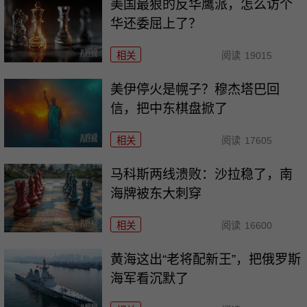
美国最狠的反华鹰派，怎么访个
华还委屈上了？
相关
阅读
19015
美伊停火是幌子？穆杰塔巴回
信，把中东棋盘掀了
相关
阅读
17605
马科斯两线溃败：沙拉稳了，南
海牌被东大刺穿
相关
阅读
16600
黄海这出“老将配新王”，把俄罗斯
海军看沉默了