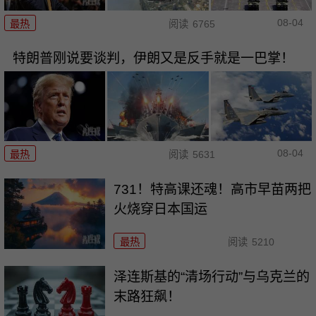
08-04
最热
阅读
6765
特朗普刚说要谈判，伊朗又是反手就是一巴掌！
08-04
最热
阅读
5631
731！特高课还魂！高市早苗两把
火烧穿日本国运
最热
阅读
5210
泽连斯基的“清场行动”与乌克兰的
末路狂飙！