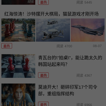
最热
阅读
5445
红海惊涛！沙特摆开大棋局，猫鼠游戏才刚开场
08-07
最热
阅读
4700
青瓦台的\"拍桌\"，能让跪太久的
韩国站起来吗？
最热
阅读
4367
莫迪开大！砸碎印军17个司令
部，重组指挥结构
最热
阅读
6966