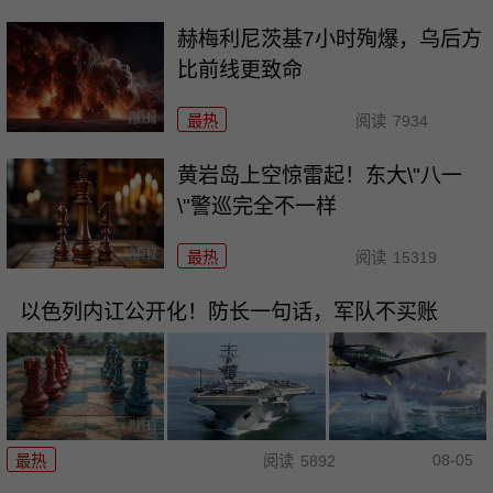
赫梅利尼茨基7小时殉爆，乌后方
比前线更致命
最热
阅读
7934
黄岩岛上空惊雷起！东大\"八一
\"警巡完全不一样
最热
阅读
15319
以色列内讧公开化！防长一句话，军队不买账
08-05
最热
阅读
5892