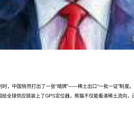
谈判时，中国悄然打出了一张“暗牌”——稀土出口“一批一证”制
国给全球供应链装上了GPS定位器，熊猫不仅能看清稀土流向，还