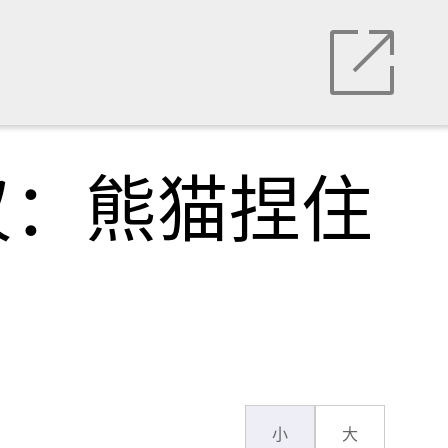
叹：熊猫捏住
小
大