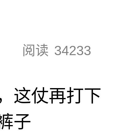
阅读
34233
，这仗再打下
裤子