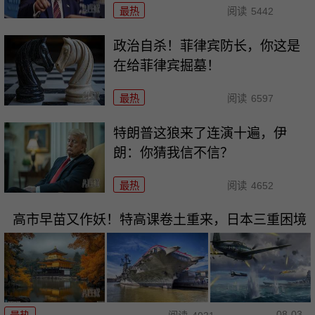
最热
阅读
5442
政治自杀！菲律宾防长，你这是
在给菲律宾掘墓！
最热
阅读
6597
特朗普这狼来了连演十遍，伊
朗：你猜我信不信？
最热
阅读
4652
高市早苗又作妖！特高课卷土重来，日本三重困境
08-03