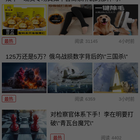
最热
阅读
31145
4小时前
125万还是5万？俄乌战损数字背后的\"三国杀\"
最热
阅读
6359
3小时前
对检察官体系下手！李在明要打
破\"青瓦台魔咒\"
最热
阅读
4402