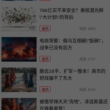
766亿买不来安全？美核潜光鲜
\"大计划\"的背后
最热
阅读
4983
电商哭晕：俄乌互相砸\"饭碗\"，
战争已没有后方
最热
阅读
2747
删去28字，扩军一整本！高市的
把戏骗不了东大
最热
阅读
4143
被俄导弹天天“洗地”，泽连斯基还
在做着美梦！