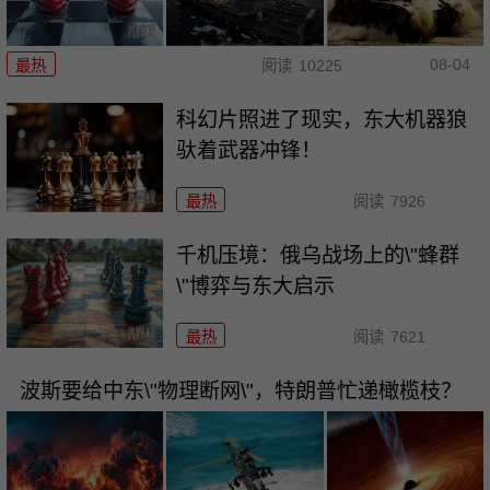
08-04
最热
阅读
10225
科幻片照进了现实，东大机器狼
驮着武器冲锋！
最热
阅读
7926
千机压境：俄乌战场上的\"蜂群
\"博弈与东大启示
最热
阅读
7621
波斯要给中东\"物理断网\"，特朗普忙递橄榄枝？