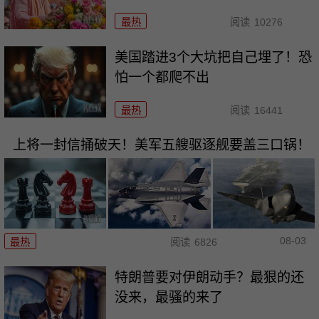
最热
阅读
10276
美国踏进3个大坑把自己埋了！恐
怕一个都爬不出
最热
阅读
16441
上将一封信捅破天！美军五艘驱逐舰要盖三口锅！
08-03
最热
阅读
6826
特朗普要对伊朗动手？最狠的还
没来，最骚的来了