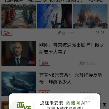
08-05
最热
阅读
3772
刚刚，普京被逼亮出底牌！俄罗
斯要干大事了！
最热
阅读
14786
官宣“核常兼备”！六爷挂弹反航
母，炸醒多少人
最热
阅读
11523
特朗普一句“珍珠港除外”，撕开美