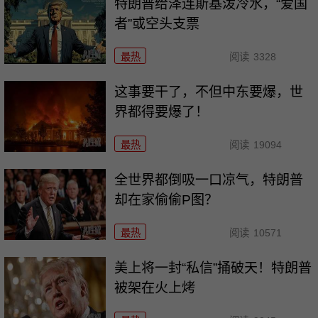
特朗普给泽连斯基泼冷水，“爱国
者”或空头支票
最热
阅读
3328
这事要干了，不但中东要爆，世
界都得要爆了！
最热
阅读
19094
全世界都倒吸一口凉气，特朗普
却在家偷偷P图？
最热
阅读
10571
美上将一封“私信”捅破天！特朗普
被架在火上烤