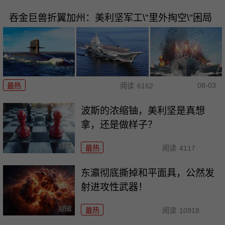
吞金巨兽折翼加州：美利坚军工\"里外掏空\"困局
08-03
最热
阅读
6162
波斯的浓缩铀，美利坚是真想
拿，还是做样子？
最热
阅读
4117
东瀛彻底撕掉和平面具，公然发
射进攻性武器！
最热
阅读
10918