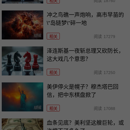
相关
阅读
18760
冲之鸟礁一声炮响，高市早苗的
\"岛链梦\"碎一地
相关
阅读
17279
泽连斯基一夜斩总理又砍防长，
这大戏几个意思？
相关
阅读
17250
美伊停火是幌子？穆杰塔巴回
信，把中东棋盘掀了
相关
阅读
17088
血条见底？美利坚这艘巨轮，或