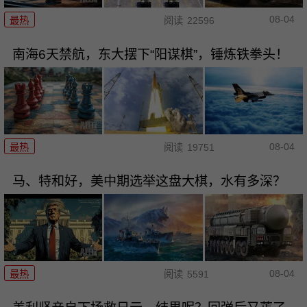
08-04
最热
阅读
22596
南海6天禁航，东大摆下“阳谋棋”，锤炼铁拳头！
08-04
最热
阅读
19751
马、特和好，美中期选举这盘大棋，水有多深？
08-04
最热
阅读
5591