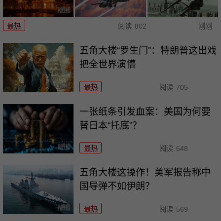
最热
阅读
802
刚刚
五角大楼“罗生门”：特朗普这出戏
把全世界演懵
最热
阅读
705
一张纸条引发血案：美国为何要
替日本“托底”？
最热
阅读
648
五角大楼这操作！美军报告称中
国导弹不如伊朗？
最热
阅读
569