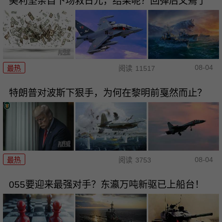
美利坚亲自下场救日元，结果呢？回弹后又蔫了
08-04
最热
阅读
11517
特朗普对波斯下狠手，为何在黎明前戛然而止？
08-04
最热
阅读
3753
055要迎来最强对手？东瀛万吨新驱已上船台！