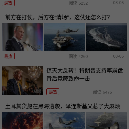
08-05
最热
阅读
5232
前方在打仗，后方在“清场”，这仗还怎么打？
08-05
最热
阅读
4260
惊天大反转！特朗普支持率崩盘
背后竟藏致命一击
最热
阅读
6475
土耳其货船在黑海遭袭，泽连斯基又惹了大麻烦