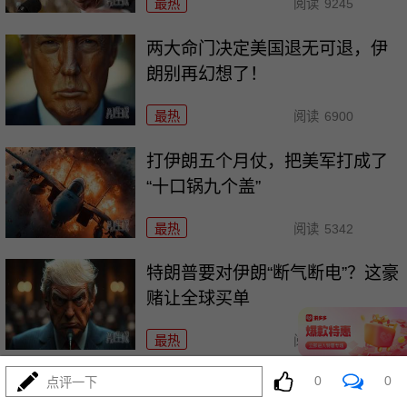
最热
阅读
9245
两大命门决定美国退无可退，伊
朗别再幻想了！
最热
阅读
6900
打伊朗五个月仗，把美军打成了
“十口锅九个盖”
最热
阅读
5342
特朗普要对伊朗“断气断电”？这豪
赌让全球买单
最热
阅读
4486
0
0
点评一下
五万人一夜破城，欧盟真怕了！