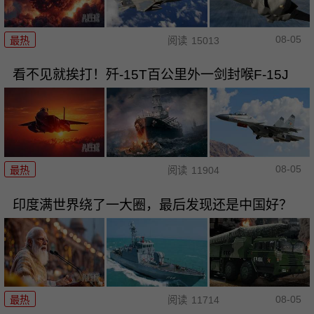
08-05
最热
阅读
15013
看不见就挨打！歼-15T百公里外一剑封喉F-15J
08-05
最热
阅读
11904
印度满世界绕了一大圈，最后发现还是中国好？
08-05
最热
阅读
11714