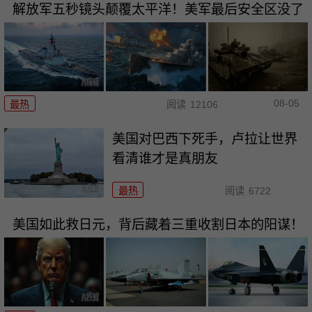
解放军五秒镜头颠覆太平洋！美军最后安全区没了
08-05
最热
阅读
12106
美国对巴西下死手，卢拉让世界
看清谁才是真朋友
最热
阅读
6722
美国如此救日元，背后藏着三重收割日本的阳谋！