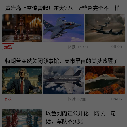
黄岩岛上空惊雷起！东大\"八一\"警巡完全不一样
08-05
最热
阅读
14331
特朗普突然关闭领事馆，高市早苗的美梦该醒了
08-05
最热
阅读
9739
以色列内讧公开化！防长一句
话，军队不买账