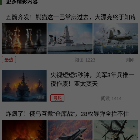
更多精彩内容
五箭齐发！熊猫这一巴掌扇过去，大漂亮终于知疼
最热
阅读
1223
刚刚
央视短短5秒钟，美军3年兵推一
夜作废！亚太变天
最热
阅读
1414
炸疯了！俄乌互掀“仓库战”，28枚导弹全拦不住