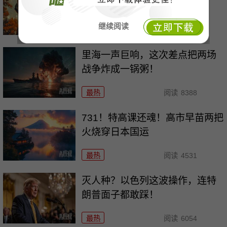
国霸权遮羞布
继续阅读
最热
阅读
10585
里海一声巨响，这次差点把两场
战争炸成一锅粥！
最热
阅读
8388
731！特高课还魂！高市早苗两把
火烧穿日本国运
最热
阅读
4531
灭人种？以色列这波操作，连特
朗普面子都敢踩！
最热
阅读
6054