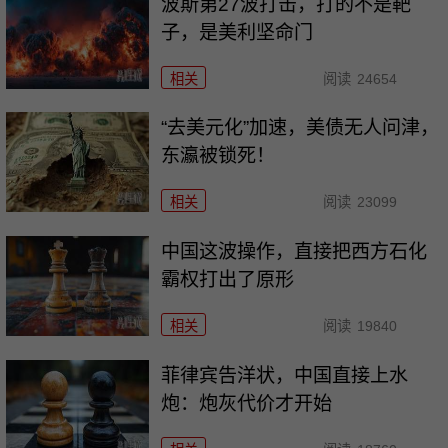
波斯第27波打击，打的不是靶
子，是美利坚命门
相关
阅读
24654
“去美元化”加速，美债无人问津，
东瀛被锁死！
相关
阅读
23099
中国这波操作，直接把西方石化
霸权打出了原形
相关
阅读
19840
菲律宾告洋状，中国直接上水
炮：炮灰代价才开始