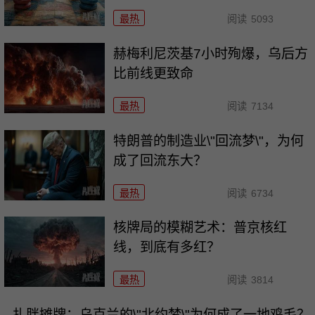
最热
阅读
5093
赫梅利尼茨基7小时殉爆，乌后方
比前线更致命
最热
阅读
7134
特朗普的制造业\"回流梦\"，为何
成了回流东大？
最热
阅读
6734
核牌局的模糊艺术：普京核红
线，到底有多红？
最热
阅读
3814
扎胖摊牌：乌克兰的\"北约梦\"为何成了一地鸡毛？