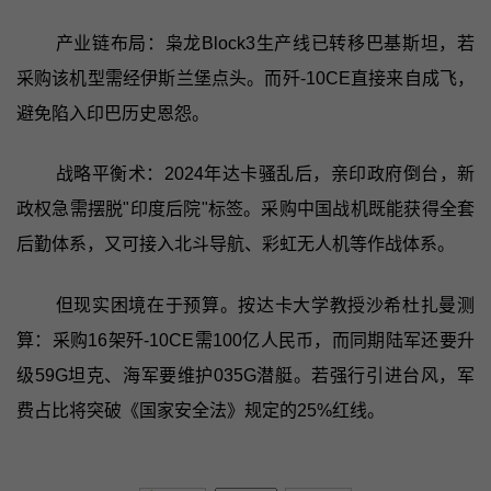
产业链布局：枭龙Block3生产线已转移巴基斯坦，若
采购该机型需经伊斯兰堡点头。而歼-10CE直接来自成飞，
避免陷入印巴历史恩怨。
战略平衡术：2024年达卡骚乱后，亲印政府倒台，新
政权急需摆脱"印度后院"标签。采购中国战机既能获得全套
后勤体系，又可接入北斗导航、彩虹无人机等作战体系。
但现实困境在于预算。按达卡大学教授沙希杜扎曼测
算：采购16架歼-10CE需100亿人民币，而同期陆军还要升
级59G坦克、海军要维护035G潜艇。若强行引进台风，军
费占比将突破《国家安全法》规定的25%红线。