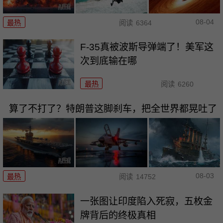
08-04
最热
阅读
6364
F-35真被波斯导弹端了！美军这
次到底输在哪
最热
阅读
6260
算了不打了？特朗普这脚刹车，把全世界都晃吐了
08-03
最热
阅读
14752
一张图让印度陷入死寂，五枚金
牌背后的终极真相