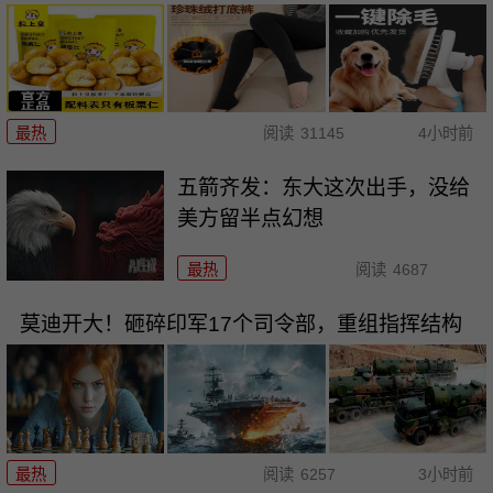
最热
阅读
31145
4小时前
五箭齐发：东大这次出手，没给
美方留半点幻想
最热
阅读
4687
莫迪开大！砸碎印军17个司令部，重组指挥结构
最热
阅读
6257
3小时前