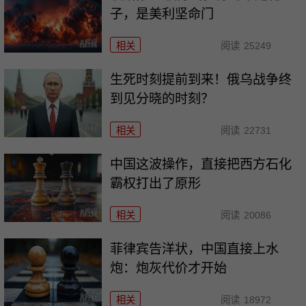
子，是美利坚命门
相关
阅读
25249
生死时刻提前到来！俄乌战争终
到见分晓的时刻？
相关
阅读
22731
中国这波操作，直接把西方石化
霸权打出了原形
相关
阅读
20086
菲律宾告洋状，中国直接上水
炮：炮灰代价才开始
相关
阅读
18972