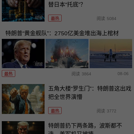
替日本“托底”？
最热
阅读
5084
特朗普“黄金舰队”：2750亿美金堆出海上棺材
08-06
最热
阅读
3864
五角大楼“罗生门”：特朗普这出戏
把全世界演懵
最热
阅读
3772
特朗普扔下两条路，波斯都不