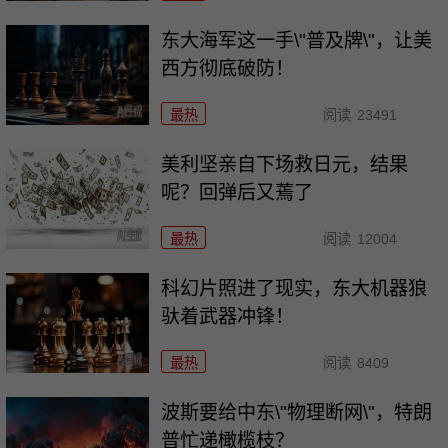
东大海军这一手\"普及牌\"，让美
西方彻底破防！
最热
阅读
23491
美利坚亲自下场救日元，结果
呢？回弹后又蔫了
最热
阅读
12004
科幻片照进了现实，东大机器狼
驮着武器冲锋！
最热
阅读
8409
波斯要给中东\"物理断网\"，特朗
普忙递橄榄枝？