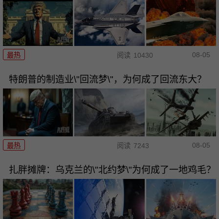
08-05
最热
阅读
10430
特朗普的制造业\"回流梦\"，为何成了回流东大？
08-05
最热
阅读
7243
扎胖摊牌：乌克兰的\"北约梦\"为何成了一地鸡毛？