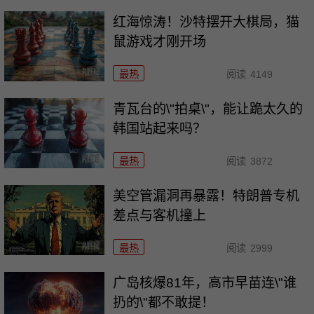
红海惊涛！沙特摆开大棋局，猫
鼠游戏才刚开场
最热
阅读
4149
青瓦台的\"拍桌\"，能让跪太久的
韩国站起来吗？
最热
阅读
3872
美空管漏洞再暴露！特朗普专机
差点与客机撞上
最热
阅读
2999
广岛核爆81年，高市早苗连\"谁
扔的\"都不敢提！