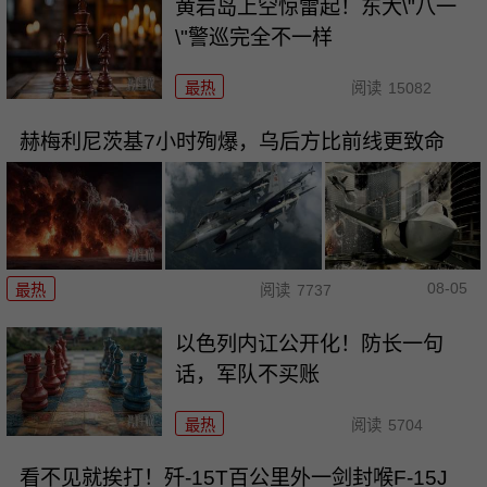
黄岩岛上空惊雷起！东大\"八一
\"警巡完全不一样
最热
阅读
15082
赫梅利尼茨基7小时殉爆，乌后方比前线更致命
08-05
最热
阅读
7737
以色列内讧公开化！防长一句
话，军队不买账
最热
阅读
5704
看不见就挨打！歼-15T百公里外一剑封喉F-15J