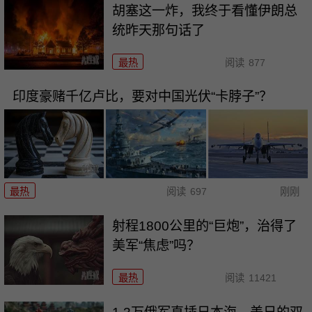
胡塞这一炸，我终于看懂伊朗总
统昨天那句话了
最热
阅读
877
印度豪赌千亿卢比，要对中国光伏“卡脖子”？
最热
阅读
697
刚刚
射程1800公里的“巨炮”，治得了
美军“焦虑”吗？
最热
阅读
11421