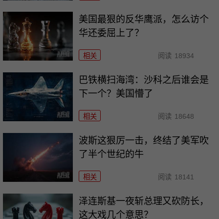
美国最狠的反华鹰派，怎么访个
华还委屈上了？
相关
阅读
18934
巴铁横扫海湾：沙科之后谁会是
下一个？美国懵了
相关
阅读
18648
波斯这狠厉一击，终结了美军吹
了半个世纪的牛
相关
阅读
18141
泽连斯基一夜斩总理又砍防长，
这大戏几个意思？