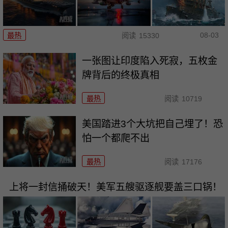
08-03
最热
阅读
15330
一张图让印度陷入死寂，五枚金
牌背后的终极真相
最热
阅读
10719
美国踏进3个大坑把自己埋了！恐
怕一个都爬不出
最热
阅读
17176
上将一封信捅破天！美军五艘驱逐舰要盖三口锅！