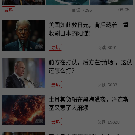
08-05
最热
阅读
7295
美国如此救日元，背后藏着三重
收割日本的阳谋！
最热
阅读
6091
前方在打仗，后方在“清场”，这仗
还怎么打？
最热
阅读
5033
土耳其货船在黑海遭袭，泽连斯
基又惹了大麻烦
最热
阅读
15820