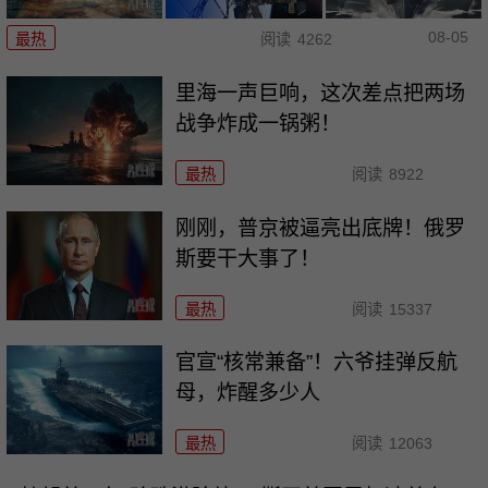
08-05
最热
阅读
4262
里海一声巨响，这次差点把两场
战争炸成一锅粥！
最热
阅读
8922
刚刚，普京被逼亮出底牌！俄罗
斯要干大事了！
最热
阅读
15337
官宣“核常兼备”！六爷挂弹反航
母，炸醒多少人
最热
阅读
12063