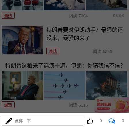
08-03
最热
阅读
7304
特朗普要对伊朗动手？最狠的还
没来，最骚的来了
最热
阅读
5896
特朗普这狼来了连演十遍，伊朗：你猜我信不信？
08-03
最热
阅读
5116
政治自杀！菲律宾防长，你这是
0
0
点评一下
在给菲律宾掘墓！