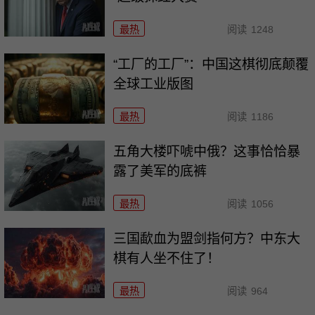
最热
阅读
1248
“工厂的工厂”：中国这棋彻底颠覆
全球工业版图
最热
阅读
1186
五角大楼吓唬中俄？这事恰恰暴
露了美军的底裤
最热
阅读
1056
三国歃血为盟剑指何方？中东大
棋有人坐不住了！
最热
阅读
964