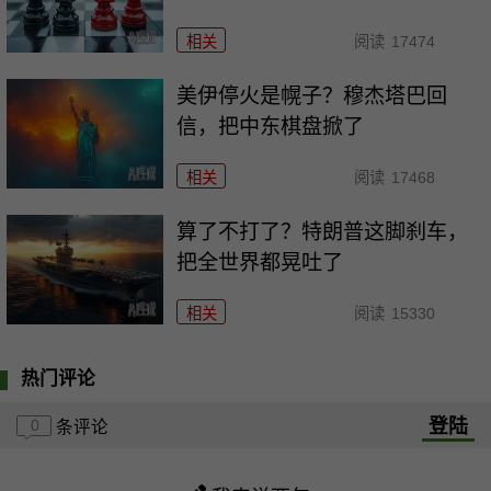
相关
阅读
17474
美伊停火是幌子？穆杰塔巴回
信，把中东棋盘掀了
相关
阅读
17468
算了不打了？特朗普这脚刹车，
把全世界都晃吐了
相关
阅读
15330
热门评论
登陆
0
条评论