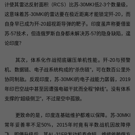
计使其雷达反射面积（RCS）比苏-30MKI低2-3个数量级，
这意味着苏-30MKI的雷达要在极近距离才能锁定歼-20，而
自身早已成为歼-20超视距导弹的靶子。印度虽声称要借鉴
苏-57技术，但连俄罗斯自身都未解决苏-57的隐身缺陷，遑
论印度？
其次，体系化作战彻底碾压单机性能。歼-20与预警
机、数据链、电子战系统构成的“杀伤链”，可在数百公里外
协同制敌。反观印度，苏-30MKI的电子战能力孱弱，2019
年印巴空战中甚至因遭强电磁干扰而全程“掉线”。没有体系
支撑的“超级侧卫”，不过是空中孤狼。
更致命的是，印度连基础维护都难以保障。苏-30MKI
常年妥善率不足50%，2015年时竟有半数战机因故障停
飞。即便升级后，其AL-31FP发动机寿命短、维修依赖俄方