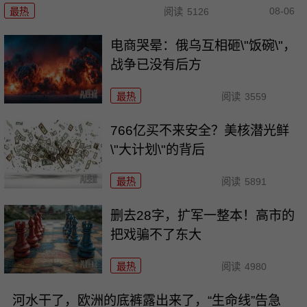
08-06
最热
阅读
5126
电商哭晕：俄乌互相砸\"饭碗\"，
战争已没有后方
最热
阅读
3559
766亿买不来安全？美核潜光鲜
\"大计划\"的背后
最热
阅读
5891
删去28字，扩军一整本！高市的
把戏骗不了东大
最热
阅读
4980
河水干了，欧洲的底裤露出来了，“生命线”告急