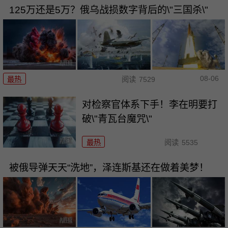
125万还是5万？俄乌战损数字背后的\"三国杀\"
08-06
最热
阅读
7529
对检察官体系下手！李在明要打
破\"青瓦台魔咒\"
最热
阅读
5535
被俄导弹天天“洗地”，泽连斯基还在做着美梦！