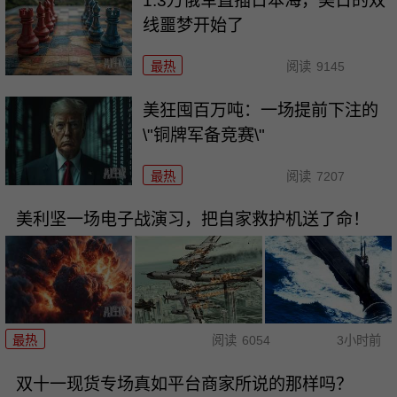
1.3万俄军直插日本海，美日的双
线噩梦开始了
最热
阅读
9145
美狂囤百万吨：一场提前下注的
\"铜牌军备竞赛\"
最热
阅读
7207
美利坚一场电子战演习，把自家救护机送了命！
最热
阅读
6054
3小时前
双十一现货专场真如平台商家所说的那样吗？