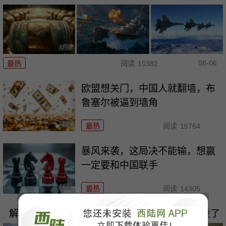
08-06
最热
阅读
10382
欧盟想关门，中国人就翻墙，布
鲁塞尔被逼到墙角
最热
阅读
15764
暴风来袭，这局决不能输，想赢
一定要和中国联手
最热
阅读
14305
解放军五秒镜头颠覆太平洋！美军最后安全区没了