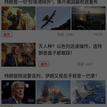
特朗普一句“珍珠港除外”，撕开美国霸权遮羞布
08-04
最热
阅读
11067
灭人种？以色列这波操作，连特
朗普面子都敢踩！
最热
阅读
6567
特朗普刚说要谈判，伊朗又是反手就是一巴掌！