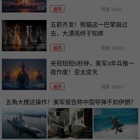
最热
阅读
2025
五箭齐发！熊猫这一巴掌扇过
去，大漂亮终于知疼
最热
阅读
21083
央视短短5秒钟，美军3年兵推一
夜作废！亚太变天
最热
阅读
16917
五角大楼这操作！美军报告称中国导弹不如伊朗？