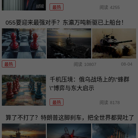
最热
阅读
4255
055要迎来最强对手？东瀛万吨新驱已上船台！
08-04
最热
阅读
10807
千机压境：俄乌战场上的\"蜂群
\"博弈与东大启示
最热
阅读
8178
算了不打了？特朗普这脚刹车，把全世界都晃吐了