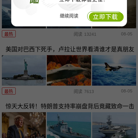
继续阅读
08-05
最热
阅读
13241
美国对巴西下死手，卢拉让世界看清谁才是真朋友
08-05
最热
阅读
7613
惊天大反转！特朗普支持率崩盘背后竟藏致命一击