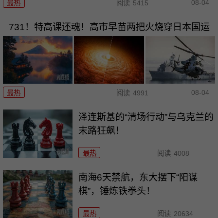
08-04
最热
阅读
5415
731！特高课还魂！高市早苗两把火烧穿日本国运
08-04
最热
阅读
4991
泽连斯基的“清场行动”与乌克兰的
末路狂飙！
最热
阅读
4008
南海6天禁航，东大摆下“阳谋
棋”，锤炼铁拳头！
最热
阅读
20634