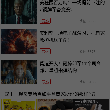
美狂囤百万吨：一场提前下注的
\"铜牌军备竞赛\"
最热
阅读
6959
美利坚一场电子战演习，把自家
救护机送了命！
最热
阅读
5875
莫迪开大！砸碎印军17个司令
部，重组指挥结构
最热
阅读
6108
双十一现货专场真如平台商家所说的那样吗？