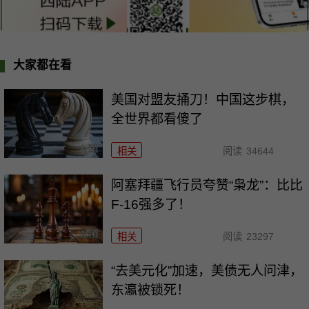
大家都在看
美国对盟友捅刀！中国这步棋，
全世界都看傻了
相关
阅读
34644
阿塞拜疆飞行员夸赞“枭龙”：比比
F-16强多了！
相关
阅读
23297
“去美元化”加速，美债无人问津，
东瀛被锁死！