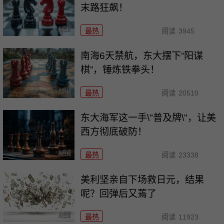
末路狂飙！
最热
阅读
3945
南海6天禁航，东大摆下“阳谋
棋”，锤炼铁拳头！
最热
阅读
20510
东大海军这一手\"普及牌\"，让美
西方彻底破防！
最热
阅读
23338
美利坚亲自下场救日元，结果
呢？回弹后又蔫了
最热
阅读
11923