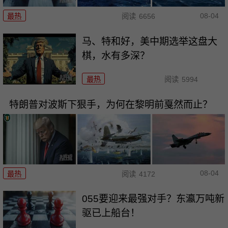
08-04
最热
阅读
6656
马、特和好，美中期选举这盘大
棋，水有多深？
最热
阅读
5994
特朗普对波斯下狠手，为何在黎明前戛然而止？
08-04
最热
阅读
4172
055要迎来最强对手？东瀛万吨新
驱已上船台！