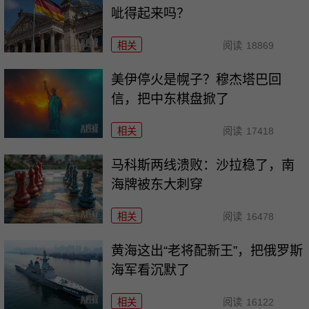
呲得起来吗？
相关
阅读
18869
美伊停火是幌子？穆杰塔巴回
信，把中东棋盘掀了
相关
阅读
17418
马科斯两线溃败：沙拉稳了，南
海牌被东大刺穿
相关
阅读
16478
黄海这出“老将配新王”，把俄罗斯
海军看沉默了
相关
阅读
16122