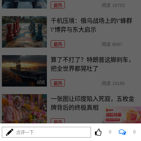
最热
阅读
10702
千机压境：俄乌战场上的\"蜂群
\"博弈与东大启示
最热
阅读
8087
算了不打了？特朗普这脚刹车，
把全世界都晃吐了
最热
阅读
15185
一张图让印度陷入死寂，五枚金
牌背后的终极真相
最热
阅读
10651
0
0
点评一下
美国踏进3个大坑把自己埋了！恐