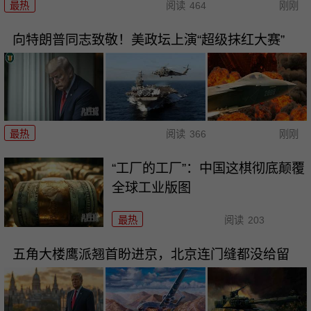
最热
阅读
464
刚刚
向特朗普同志致敬！美政坛上演“超级抹红大赛”
最热
阅读
366
刚刚
“工厂的工厂”：中国这棋彻底颠覆
全球工业版图
最热
阅读
203
五角大楼鹰派翘首盼进京，北京连门缝都没给留