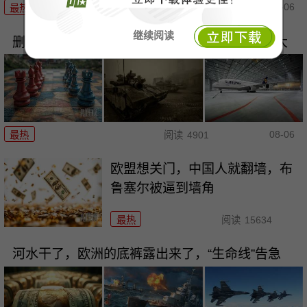
08-06
最热
阅读
5807
继续阅读
删去28字，扩军一整本！高市的把戏骗不了东大
08-06
最热
阅读
4901
欧盟想关门，中国人就翻墙，布
鲁塞尔被逼到墙角
最热
阅读
15634
河水干了，欧洲的底裤露出来了，“生命线”告急