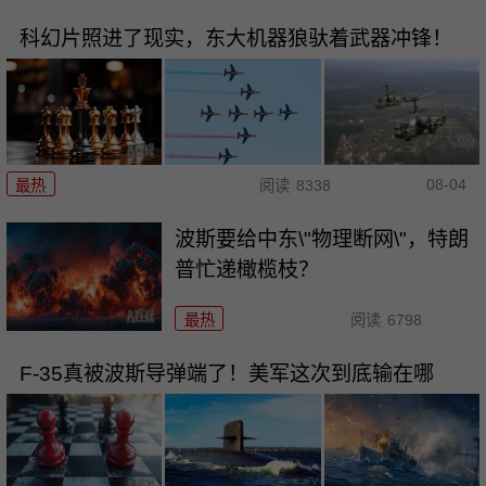
科幻片照进了现实，东大机器狼驮着武器冲锋！
08-04
最热
阅读
8338
波斯要给中东\"物理断网\"，特朗
普忙递橄榄枝？
最热
阅读
6798
F-35真被波斯导弹端了！美军这次到底输在哪