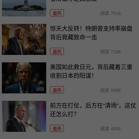
最热
阅读
7518
惊天大反转！特朗普支持率崩盘
背后竟藏致命一击
最热
阅读
7198
美国如此救日元，背后藏着三重
收割日本的阳谋！
最热
阅读
5988
前方在打仗，后方在“清场”，这仗
还怎么打？
最热
阅读
4935