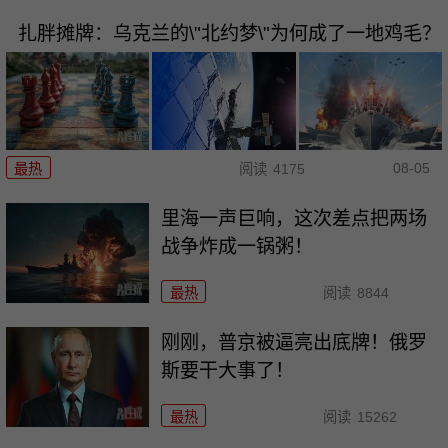
扎胖摊牌：乌克兰的\"北约梦\"为何成了一地鸡毛？
08-05
最热
阅读
4175
里海一声巨响，这次差点把两场
战争炸成一锅粥！
最热
阅读
8844
刚刚，普京被逼亮出底牌！俄罗
斯要干大事了！
最热
阅读
15262