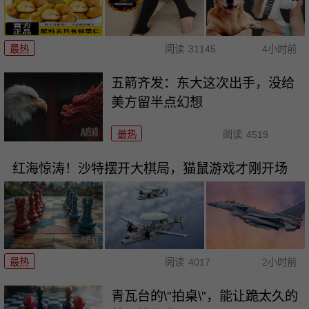
最热
阅读
31145
4小时前
五箭齐发：东大这次出手，没给
美方留半点幻想
最热
阅读
4519
红海惊涛！沙特摆开大棋局，猫鼠游戏才刚开场
最热
阅读
4017
2小时前
青瓦台的\"拍桌\"，能让跪太久的