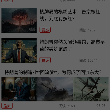
核牌局的模糊艺术：普京核红
线，到底有多红？
最热
阅读
4287
特朗普突然关闭领事馆，高市早
苗的美梦该醒了
最热
阅读
10344
特朗普的制造业\"回流梦\"，为何成了回流东大？
08-05
最热
阅读
7169