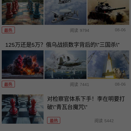
08-06
最热
阅读
9794
125万还是5万？俄乌战损数字背后的\"三国杀\"
08-06
最热
阅读
7441
对检察官体系下手！李在明要打
破\"青瓦台魔咒\"
最热
阅读
5442