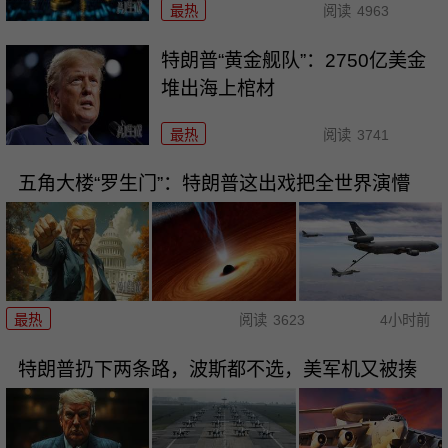
最热
阅读
4963
特朗普“黄金舰队”：2750亿美金
堆出海上棺材
最热
阅读
3741
五角大楼“罗生门”：特朗普这出戏把全世界演懵
最热
阅读
3623
4小时前
特朗普扔下两条路，波斯都不选，美军机又被揍