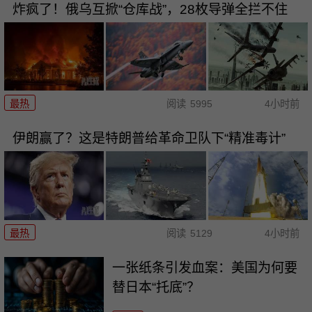
炸疯了！俄乌互掀“仓库战”，28枚导弹全拦不住
最热
阅读
5995
4小时前
伊朗赢了？这是特朗普给革命卫队下“精准毒计”
最热
阅读
5129
4小时前
一张纸条引发血案：美国为何要
替日本“托底”？