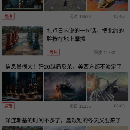
08-06
最热
阅读
16533
扎卢日内说的一句话，把北约的
脸按在地上摩擦
最热
阅读
11782
信息量很大！歼20越肩反杀，美西方都不淡定了
08-06
最热
阅读
11235
泽连斯基的时间不多了，最艰难的冬天又要来了