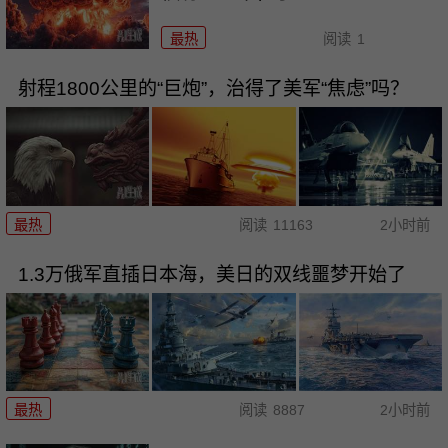
最热
阅读
1
射程1800公里的“巨炮”，治得了美军“焦虑”吗？
最热
阅读
11163
2小时前
1.3万俄军直插日本海，美日的双线噩梦开始了
最热
阅读
8887
2小时前