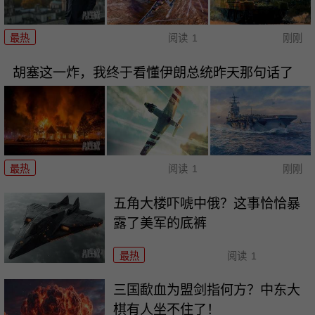
最热
阅读
1
刚刚
胡塞这一炸，我终于看懂伊朗总统昨天那句话了
最热
阅读
1
刚刚
五角大楼吓唬中俄？这事恰恰暴
露了美军的底裤
最热
阅读
1
三国歃血为盟剑指何方？中东大
棋有人坐不住了！