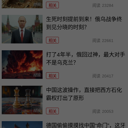
相关
阅读
23284
生死时刻提前到来！俄乌战争终
到见分晓的时刻？
相关
阅读
22661
打了4年半，俄回过神，最大对手
不是乌克兰？
相关
阅读
20417
中国这波操作，直接把西方石化
霸权打出了原形
相关
阅读
20053
德国偷偷摸摸找中国“命门”，这牙