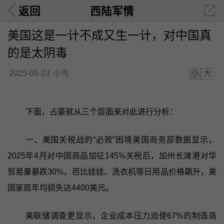
返回
西陆军情
美国这是一计不成又生一计，对中国真
的是太阴毒
小
大
2025-05-23
小鸟
下面，占豪就从三个层面来对此进行分析：
一、美国关税战的“必败”困境美国商务部数据显示，
2025年4月对中国商品加征145%关税后，加州长滩港对华
贸易量暴跌30%，芭比娃娃、洗衣机等日用品价格飙升，美
国家庭年均损失达4400美元。
美联储调查更显示，企业成本压力迫使67%的制造商