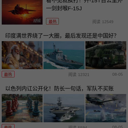
看不见就挨打！歼-15T百公里外
一剑封喉F-15J
最热
阅读
12549
印度满世界绕了一大圈，最后发现还是中国好？
08-05
最热
阅读
12321
以色列内讧公开化！防长一句话，军队不买账
08-05
最热
阅读
5594