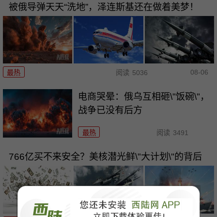
被俄导弹天天“洗地”，泽连斯基还在做着美梦！
08-06
最热
阅读
5036
电商哭晕：俄乌互相砸\"饭碗\"，
战争已没有后方
最热
阅读
3491
766亿买不来安全？美核潜光鲜\"大计划\"的背后