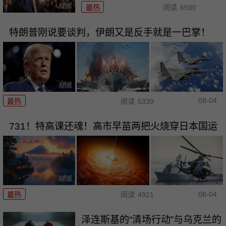
最热
阅读
6500
特朗普刚说要谈判，伊朗又是反手就是一巴掌！
08-04
最热
阅读
5339
731！特高课还魂！高市早苗两把火烧穿日本国运
08-04
最热
阅读
4921
泽连斯基的“清场行动”与乌克兰的