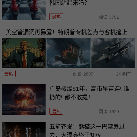
韩国站起来吗？
最热
阅读
3751
美空管漏洞再暴露！特朗普专机差点与客机撞上
最热
阅读
2895
2小时前
广岛核爆81年，高市早苗连\"谁
扔的\"都不敢提！
最热
阅读
1929
五箭齐发！熊猫这一巴掌扇过
去，大漂亮终于知疼