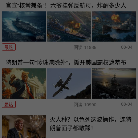
官宣“核常兼备”！六爷挂弹反航母，炸醒多少人
08-04
最热
阅读
11985
特朗普一句“珍珠港除外”，撕开美国霸权遮羞布
08-04
最热
阅读
10990
灭人种？以色列这波操作，连特
朗普面子都敢踩！