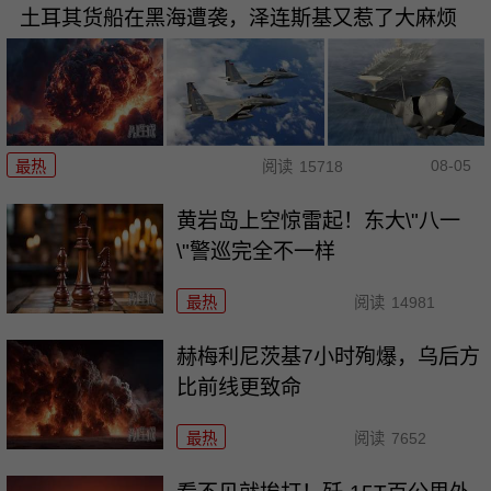
土耳其货船在黑海遭袭，泽连斯基又惹了大麻烦
08-05
最热
阅读
15718
黄岩岛上空惊雷起！东大\"八一
\"警巡完全不一样
最热
阅读
14981
赫梅利尼茨基7小时殉爆，乌后方
比前线更致命
最热
阅读
7652