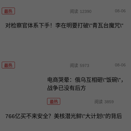
08-06
最热
阅读
12390
对检察官体系下手！李在明要打破\"青瓦台魔咒\"
08-06
最热
阅读
5973
电商哭晕：俄乌互相砸\"饭碗\"，
战争已没有后方
最热
阅读
3859
766亿买不来安全？美核潜光鲜\"大计划\"的背后