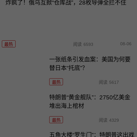
炸疯了！俄乌互掀“仓库战”，28枚导弹全拦不住
08-06
最热
阅读
6593
一张纸条引发血案：美国为何要
替日本“托底”？
最热
阅读
5617
特朗普“黄金舰队”：2750亿美金
堆出海上棺材
最热
阅读
4329
五角大楼“罗生门”：特朗普这出戏