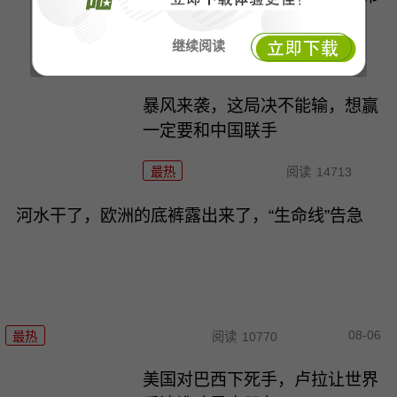
鲁塞尔被逼到墙角
继续阅读
最热
阅读
16169
暴风来袭，这局决不能输，想赢
一定要和中国联手
最热
阅读
14713
河水干了，欧洲的底裤露出来了，“生命线”告急
08-06
最热
阅读
10770
美国对巴西下死手，卢拉让世界