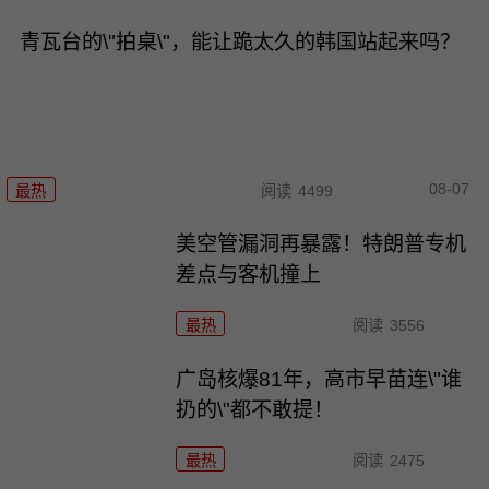
青瓦台的\"拍桌\"，能让跪太久的韩国站起来吗？
08-07
最热
阅读
4499
美空管漏洞再暴露！特朗普专机
差点与客机撞上
最热
阅读
3556
广岛核爆81年，高市早苗连\"谁
扔的\"都不敢提！
最热
阅读
2475