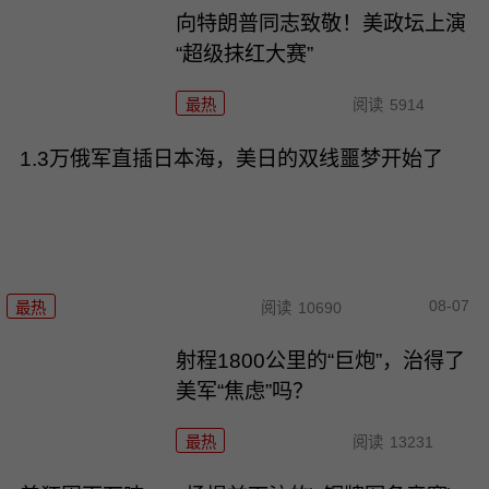
向特朗普同志致敬！美政坛上演
“超级抹红大赛”
最热
阅读
5914
1.3万俄军直插日本海，美日的双线噩梦开始了
08-07
最热
阅读
10690
射程1800公里的“巨炮”，治得了
美军“焦虑”吗？
最热
阅读
13231