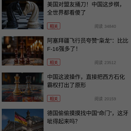
美国对盟友捅刀！中国这步棋，
全世界都看傻了
相关
阅读
34840
阿塞拜疆飞行员夸赞“枭龙”：比比
F-16强多了！
相关
阅读
23512
中国这波操作，直接把西方石化
霸权打出了原形
相关
阅读
20159
德国偷偷摸摸找中国“命门”，这牙
呲得起来吗？