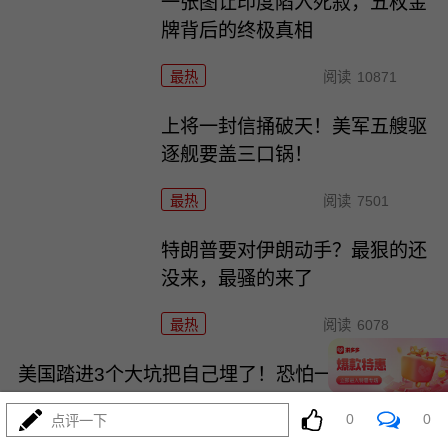
一张图让印度陷入死寂，五枚金
牌背后的终极真相
最热
阅读
10871
上将一封信捅破天！美军五艘驱
逐舰要盖三口锅！
最热
阅读
7501
特朗普要对伊朗动手？最狠的还
没来，最骚的来了
最热
阅读
6078
美国踏进3个大坑把自己埋了！恐怕一个都爬不出
0
0
点评一下