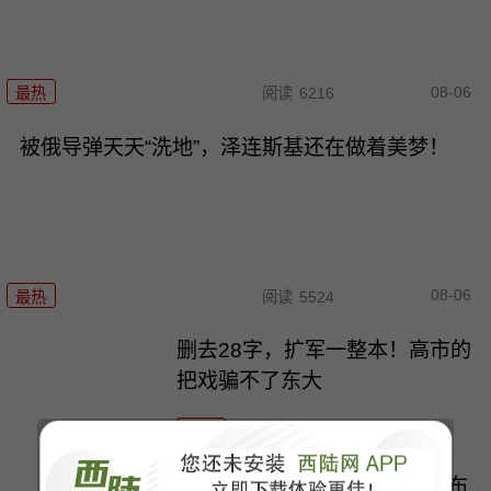
08-06
最热
阅读
6216
被俄导弹天天“洗地”，泽连斯基还在做着美梦！
08-06
最热
阅读
5524
删去28字，扩军一整本！高市的
把戏骗不了东大
最热
阅读
5272
欧盟想关门，中国人就翻墙，布