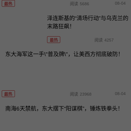
08-04
最热
阅读
5686
泽连斯基的“清场行动”与乌克兰的
末路狂飙！
最热
阅读
4257
东大海军这一手\"普及牌\"，让美西方彻底破防！
08-04
最热
阅读
23968
南海6天禁航，东大摆下“阳谋棋”，锤炼铁拳头！