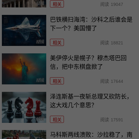
相关
阅读
19047
巴铁横扫海湾：沙科之后谁会是
下一个？美国懵了
相关
阅读
18821
美伊停火是幌子？穆杰塔巴回
信，把中东棋盘掀了
相关
阅读
17644
泽连斯基一夜斩总理又砍防长，
这大戏几个意思？
相关
阅读
17591
马科斯两线溃败：沙拉稳了，南