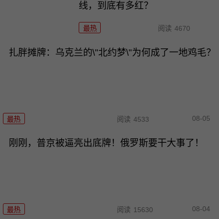
线，到底有多红？
最热
阅读
4670
扎胖摊牌：乌克兰的\"北约梦\"为何成了一地鸡毛？
08-05
最热
阅读
4533
刚刚，普京被逼亮出底牌！俄罗斯要干大事了！
08-04
最热
阅读
15630