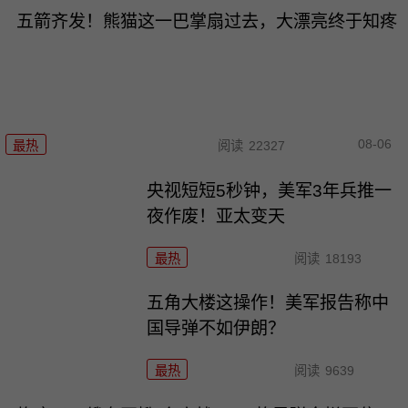
五箭齐发！熊猫这一巴掌扇过去，大漂亮终于知疼
08-06
最热
阅读
22327
央视短短5秒钟，美军3年兵推一
夜作废！亚太变天
最热
阅读
18193
五角大楼这操作！美军报告称中
国导弹不如伊朗？
最热
阅读
9639