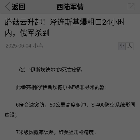
返回
西陆军情
蘑菇云升起！泽连斯基爆粗口24小时
内，俄军杀到
小
大
2025-06-04
小鸟
（2）“伊斯坎德尔”的死亡密码
此番亮相的“伊斯坎德尔-M”绝非寻常武器：
6倍音速突防，50公里高度俯冲，S-400防空系统形同
虚设；
7米级圆概率误差，媲美狙击枪精度；