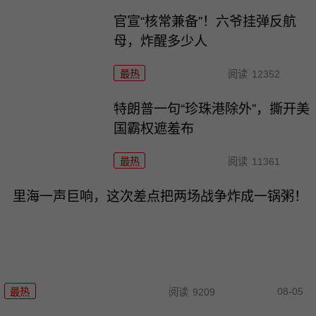
官宣“核常兼备”！六爷挂弹反航
母，炸醒多少人
最热
阅读
12352
特朗普一句“珍珠港除外”，撕开美
国霸权遮羞布
最热
阅读
11361
里海一声巨响，这次差点把两场战争炸成一锅粥！
08-05
最热
阅读
9209