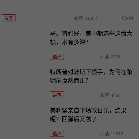
08-04
最热
阅读
21062
马、特和好，美中期选举这盘大
棋，水有多深？
最热
阅读
6291
特朗普对波斯下狠手，为何在黎
明前戛然而止？
最热
阅读
4460
美利坚亲自下场救日元，结果
呢？回弹后又蔫了
最热
阅读
12212