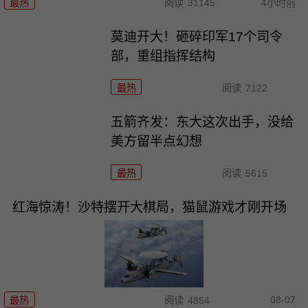
最热
阅读
31145
4小时前
莫迪开大！砸碎印军17个司令
部，重组指挥结构
最热
阅读
7122
五箭齐发：东大这次出手，没给
美方留半点幻想
最热
阅读
5615
红海惊涛！沙特摆开大棋局，猫鼠游戏才刚开场
08-07
最热
阅读
4854