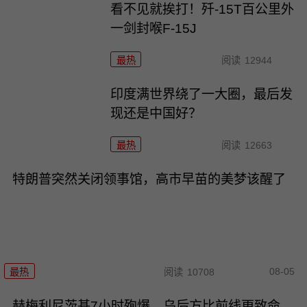
看不见就挨打！歼-15T百公里外
一剑封喉F-15J
最热
阅读
12944
印度满世界绕了一大圈，最后发
现还是中国好？
最热
阅读
12663
特朗普突然关闭领事馆，高市早苗的美梦该醒了
08-05
最热
阅读
10708
赫梅利尼茨基7小时殉爆，乌后方比前线更致命