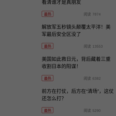
看清谁才是真朋友
最热
阅读
7874
解放军五秒镜头颠覆太平洋！美
军最后安全区没了
最热
阅读
13553
美国如此救日元，背后藏着三重
收割日本的阳谋！
最热
阅读
6382
前方在打仗，后方在“清场”，这仗
还怎么打？
最热
阅读
5290