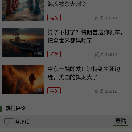
海牌被东大刺穿
相关
阅读
16618
算了不打了？特朗普这脚刹车，
把全世界都晃吐了
相关
阅读
15619
中东一触即发！沙特到生死边
缘，美国的饵太大了
相关
阅读
15211
热门评论
登陆
0
条评论