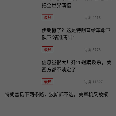
把全世界演懵
最热
阅读
4213
伊朗赢了？这是特朗普给革命卫
队下“精准毒计”
最热
阅读
5778
信息量很大！歼20越肩反杀，美
西方都不淡定了
最热
阅读
11827
特朗普扔下两条路，波斯都不选，美军机又被揍