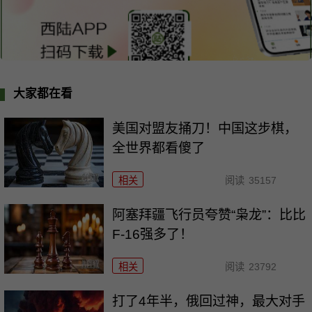
大家都在看
美国对盟友捅刀！中国这步棋，
全世界都看傻了
相关
阅读
35157
阿塞拜疆飞行员夸赞“枭龙”：比比
F-16强多了！
相关
阅读
23792
打了4年半，俄回过神，最大对手