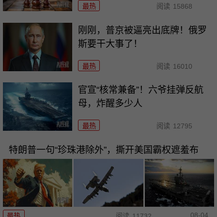
最热
阅读
15868
刚刚，普京被逼亮出底牌！俄罗
斯要干大事了！
最热
阅读
16010
官宣“核常兼备”！六爷挂弹反航
母，炸醒多少人
最热
阅读
12795
特朗普一句“珍珠港除外”，撕开美国霸权遮羞布
08-04
最热
阅读
11732