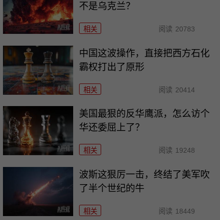
不是乌克兰？
相关
阅读
20783
中国这波操作，直接把西方石化
霸权打出了原形
相关
阅读
20414
美国最狠的反华鹰派，怎么访个
华还委屈上了？
相关
阅读
19248
波斯这狠厉一击，终结了美军吹
了半个世纪的牛
相关
阅读
18449