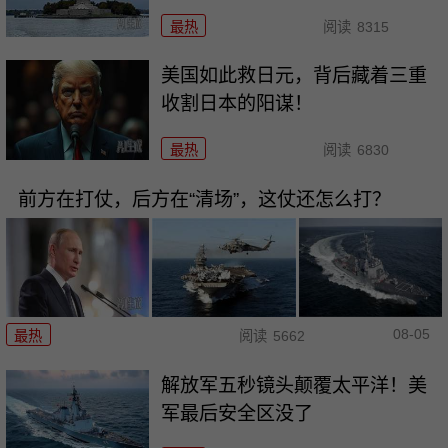
最热
阅读
8315
美国如此救日元，背后藏着三重
收割日本的阳谋！
最热
阅读
6830
前方在打仗，后方在“清场”，这仗还怎么打？
08-05
最热
阅读
5662
解放军五秒镜头颠覆太平洋！美
军最后安全区没了