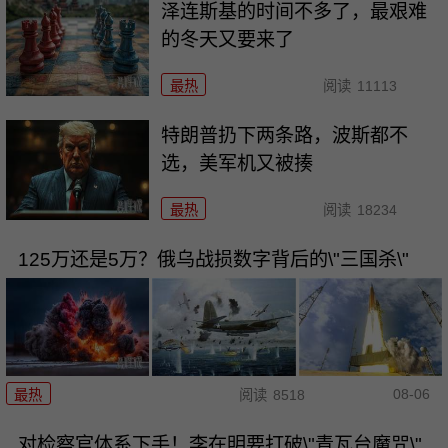
泽连斯基的时间不多了，最艰难
的冬天又要来了
最热
阅读
11113
特朗普扔下两条路，波斯都不
选，美军机又被揍
最热
阅读
18234
125万还是5万？俄乌战损数字背后的\"三国杀\"
08-06
最热
阅读
8518
对检察官体系下手！李在明要打破\"青瓦台魔咒\"