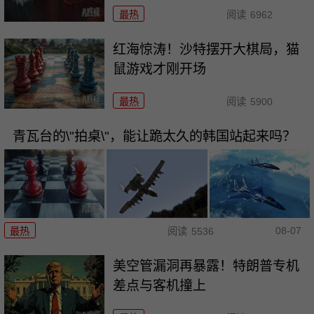
最热
阅读
6962
红海惊涛！沙特摆开大棋局，猫
鼠游戏才刚开场
最热
阅读
5900
青瓦台的\"拍桌\"，能让跪太久的韩国站起来吗？
08-07
最热
阅读
5536
美空管漏洞再暴露！特朗普专机
差点与客机撞上