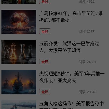
最热
阅读
4512
广岛核爆81年，高市早苗连\"谁
扔的\"都不敢提！
最热
阅读
3255
五箭齐发！熊猫这一巴掌扇过
去，大漂亮终于知疼
最热
阅读
24301
央视短短5秒钟，美军3年兵推一
夜作废！亚太变天
最热
阅读
20648
五角大楼这操作！美军报告称中