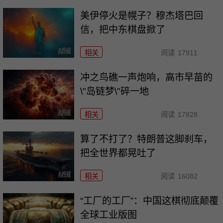
美伊停火是幌子？穆杰塔巴回
信，把中东棋盘掀了
相关
阅读
17911
冲之鸟礁一声炮响，高市早苗的
\"岛链梦\"碎一地
相关
阅读
17828
算了不打了？特朗普这脚刹车，
把全世界都晃吐了
相关
阅读
16082
“工厂的工厂”：中国这棋彻底颠覆
全球工业版图