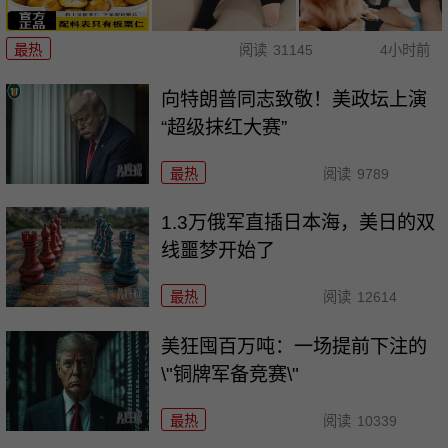
最热
阅读
31145
4小时前
向特朗普同志致敬！美政坛上演
“超级抹红大赛”
最热
阅读
9789
1.3万俄军直插日本海，美日的双
线噩梦开始了
最热
阅读
12614
美狂囤百万吨：一场提前下注的
\"铜牌军备竞赛\"
最热
阅读
10339