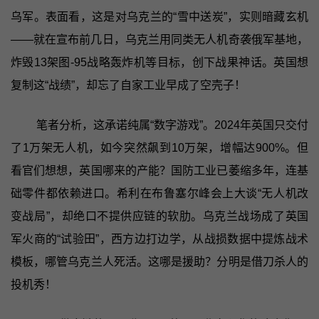
乌军。表面看，这是对乌克兰的“雪中送炭”，实则暗藏玄机
——就在宣布前几日，乌克兰用同类无人机奇袭俄军基地，
炸毁13架图-95战略轰炸机等目标，创下战果神话。英国想
复制这“战绩”，却忘了自家工业早成了空壳子！
笔者分析，这承诺纯属“数字游戏”。2024年英国只交付
了1万架无人机，如今突然飙到10万架，增幅达900%。但
看官们想想，英国哪来的产能？国防工业已萎缩多年，连基
础零件都依赖进口。希利在布鲁塞尔峰会上大谈“无人机改
变战局”，却绝口不提供应链的软肋。乌克兰战场成了英国
军火商的“试验田”，西方边打边学，从战损数据中提炼战术
模板，哪管乌克兰人死活。这哪是援助？分明是借刀杀人的
投机秀！