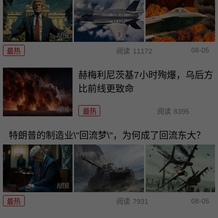
08-05
最热
阅读
11172
赫梅利尼茨基7小时殉爆，乌后方
比前线更致命
最热
阅读
8395
特朗普的制造业\"回流梦\"，为何成了回流东大？
08-05
最热
阅读
7931