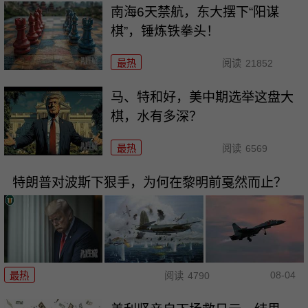
南海6天禁航，东大摆下“阳谋
棋”，锤炼铁拳头！
最热
阅读
21852
马、特和好，美中期选举这盘大
棋，水有多深？
最热
阅读
6569
特朗普对波斯下狠手，为何在黎明前戛然而止？
08-04
最热
阅读
4790