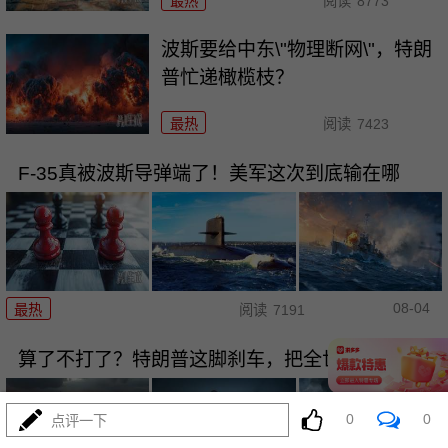
最热
阅读
8773
波斯要给中东\"物理断网\"，特朗
普忙递橄榄枝？
最热
阅读
7423
F-35真被波斯导弹端了！美军这次到底输在哪
08-04
最热
阅读
7191
算了不打了？特朗普这脚刹车，把全世界都晃吐了
0
0
点评一下