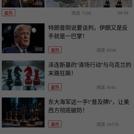
08-04
最热
阅读
7188
特朗普刚说要谈判，伊朗又是反
手就是一巴掌！
最热
阅读
6034
泽连斯基的“清场行动”与乌克兰的
末路狂飙！
最热
阅读
4541
东大海军这一手\"普及牌\"，让美
西方彻底破防！
最热
阅读
24778