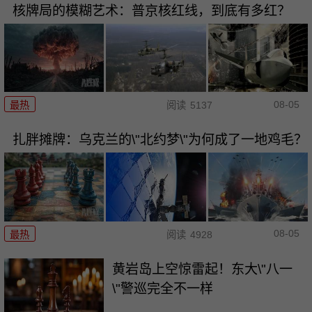
核牌局的模糊艺术：普京核红线，到底有多红？
08-05
最热
阅读
5137
扎胖摊牌：乌克兰的\"北约梦\"为何成了一地鸡毛？
08-05
最热
阅读
4928
黄岩岛上空惊雷起！东大\"八一
\"警巡完全不一样