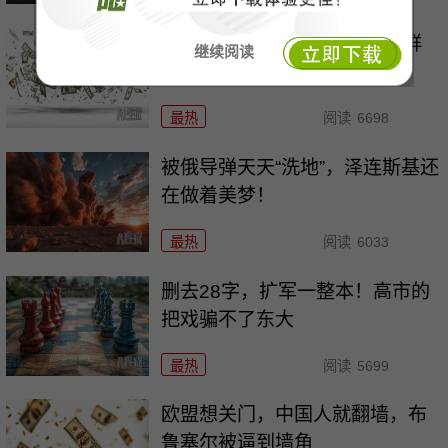
766亿买不来安全？美核潜光鲜
继续阅读
\"大计划\"的背后
最热
阅读
6698
被俄导弹天天“洗地”，泽连斯基还
在做着美梦！
最热
阅读
6033
删去28字，扩军一整本！高市的
把戏骗不了东大
最热
阅读
5699
欧盟想关门，中国人就翻墙，布
鲁塞尔被逼到墙角