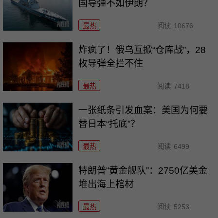
国导弹不如伊朗？
最热
阅读
10676
炸疯了！俄乌互掀“仓库战”，28
枚导弹全拦不住
最热
阅读
7418
一张纸条引发血案：美国为何要
替日本“托底”？
最热
阅读
6499
特朗普“黄金舰队”：2750亿美金
堆出海上棺材
最热
阅读
5253