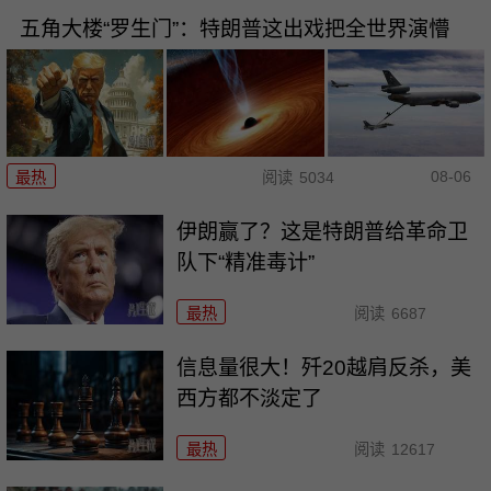
五角大楼“罗生门”：特朗普这出戏把全世界演懵
08-06
最热
阅读
5034
伊朗赢了？这是特朗普给革命卫
队下“精准毒计”
最热
阅读
6687
信息量很大！歼20越肩反杀，美
西方都不淡定了
最热
阅读
12617