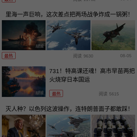
里海一声巨响，这次差点把两场战争炸成一锅粥！
08-05
最热
阅读
9630
731！特高课还魂！高市早苗两把
火烧穿日本国运
最热
阅读
5615
灭人种？以色列这波操作，连特朗普面子都敢踩！