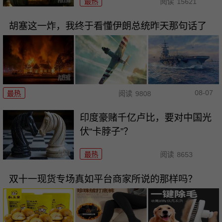
最热
阅读
15621
胡塞这一炸，我终于看懂伊朗总统昨天那句话了
08-07
最热
阅读
9808
印度豪赌千亿卢比，要对中国光
伏“卡脖子”？
最热
阅读
8653
双十一现货专场真如平台商家所说的那样吗？