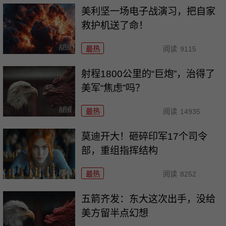
美利坚一场电子战演习，把自家
救护机送了命！
最热
阅读
9115
射程1800公里的“巨炮”，治得了
美军“焦虑”吗？
最热
阅读
14935
莫迪开大！砸碎印军17个司令
部，重组指挥结构
最热
阅读
8252
五箭齐发：东大这次出手，没给
美方留半点幻想