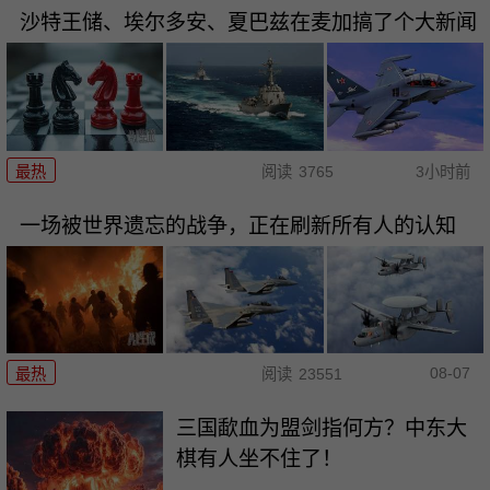
沙特王储、埃尔多安、夏巴兹在麦加搞了个大新闻
最热
阅读
3765
3小时前
一场被世界遗忘的战争，正在刷新所有人的认知
08-07
最热
阅读
23551
三国歃血为盟剑指何方？中东大
棋有人坐不住了！