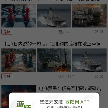
08-06
最热
阅读
6633
扎卢日内说的一句话，把北约的脸按在地上摩擦
08-06
最热
阅读
13124
电商哭晕：俄乌互相砸\"饭碗\"，
战争已没有后方
最热
阅读
4337