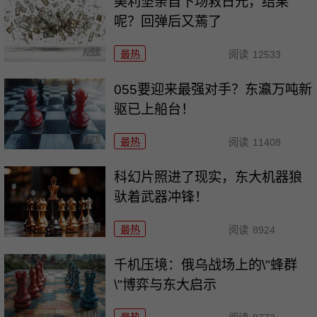
美利坚亲自下场救日元，结果
呢？回弹后又蔫了
最热
阅读
12533
055要迎来最强对手？东瀛万吨新
驱已上船台！
最热
阅读
11408
科幻片照进了现实，东大机器狼
驮着武器冲锋！
最热
阅读
8924
千机压境：俄乌战场上的\"蜂群
\"博弈与东大启示