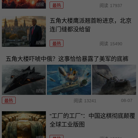
最热
阅读
17937
五角大楼鹰派翘首盼进京，北京
连门缝都没给留
最热
阅读
15490
五角大楼吓唬中俄？这事恰恰暴露了美军的底裤
08-07
最热
阅读
13241
“工厂的工厂”：中国这棋彻底颠覆
全球工业版图