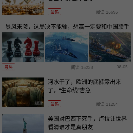
最热
阅读
16696
暴风来袭，这局决不能输，想赢一定要和中国联手
08-05
最热
阅读
15238
河水干了，欧洲的底裤露出来
了，“生命线”告急
最热
阅读
11254
美国对巴西下死手，卢拉让世界
看清谁才是真朋友