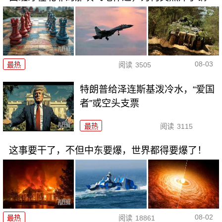
08-03
最热
阅读
3505
特朗普给泽连斯基泼冷水，“爱国
者”或空头支票
最热
阅读
3115
这事要干了，不但中东要爆，世界都得要爆了！
08-02
最热
阅读
18861