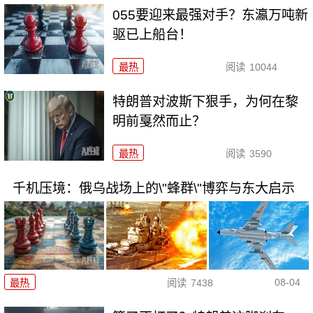
055要迎来最强对手？东瀛万吨新
驱已上船台！
最热
阅读
10044
特朗普对波斯下狠手，为何在黎
明前戛然而止？
最热
阅读
3590
千机压境：俄乌战场上的\"蜂群\"博弈与东大启示
08-04
最热
阅读
7438