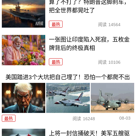
算了不打了？特朗普这脚刹车，
把全世界都晃吐了
最热
阅读
14564
一张图让印度陷入死寂，五枚金
牌背后的终极真相
最热
阅读
10106
美国踏进3个大坑把自己埋了！恐怕一个都爬不出
08-03
最热
阅读
16248
上将一封信捅破天！美军五艘驱