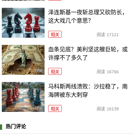
泽连斯基一夜斩总理又砍防长，
这大戏几个意思？
相关
阅读
17121
血条见底？美利坚这艘巨轮，或
许撑不了多久了
相关
阅读
16766
马科斯两线溃败：沙拉稳了，南
海牌被东大刺穿
相关
阅读
16139
热门评论