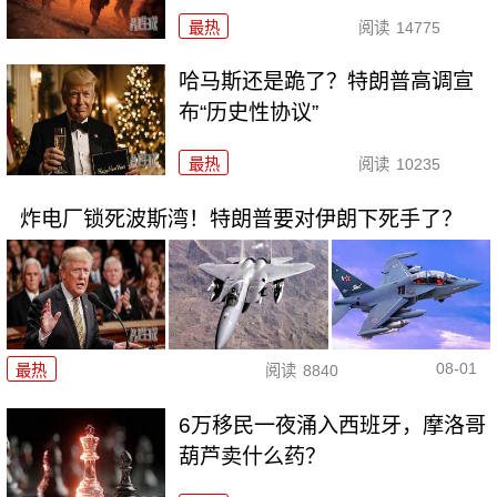
最热
阅读
14775
哈马斯还是跪了？特朗普高调宣
布“历史性协议”
最热
阅读
10235
炸电厂锁死波斯湾！特朗普要对伊朗下死手了？
08-01
最热
阅读
8840
6万移民一夜涌入西班牙，摩洛哥
葫芦卖什么药？