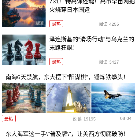
731！特高课还魂！高市早苗两把
火烧穿日本国运
最热
阅读
4255
泽连斯基的“清场行动”与乌克兰的
末路狂飙！
最热
阅读
3427
南海6天禁航，东大摆下“阳谋棋”，锤炼铁拳头！
08-04
最热
阅读
19195
东大海军这一手\"普及牌\"，让美西方彻底破防！