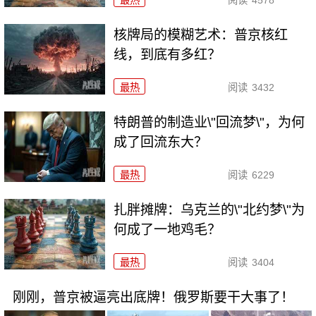
最热
阅读
4578
核牌局的模糊艺术：普京核红
线，到底有多红？
最热
阅读
3432
特朗普的制造业\"回流梦\"，为何
成了回流东大？
最热
阅读
6229
扎胖摊牌：乌克兰的\"北约梦\"为
何成了一地鸡毛？
最热
阅读
3404
刚刚，普京被逼亮出底牌！俄罗斯要干大事了！