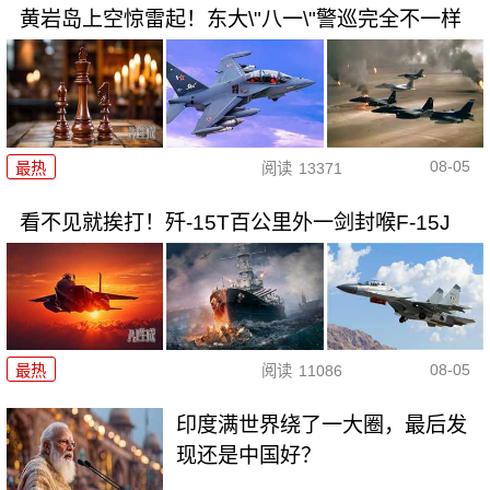
黄岩岛上空惊雷起！东大\"八一\"警巡完全不一样
08-05
最热
阅读
13371
看不见就挨打！歼-15T百公里外一剑封喉F-15J
08-05
最热
阅读
11086
印度满世界绕了一大圈，最后发
现还是中国好？