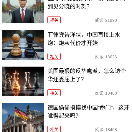
到见分晓的时刻？
相关
阅读
21990
菲律宾告洋状，中国直接上水
炮：炮灰代价才开始
相关
阅读
18626
美国最狠的反华鹰派，怎么访个
华还委屈上了？
相关
阅读
18488
德国偷偷摸摸找中国“命门”，这牙
呲得起来吗？
相关
阅读
18408