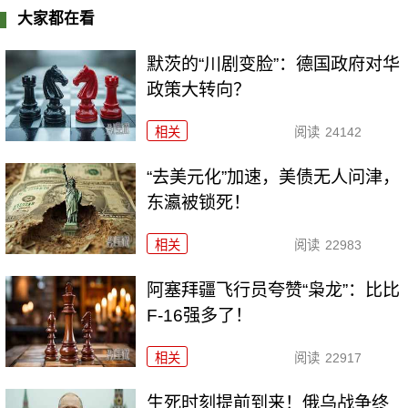
大家都在看
默茨的“川剧变脸”：德国政府对华
政策大转向？
相关
阅读
24142
“去美元化”加速，美债无人问津，
东瀛被锁死！
相关
阅读
22983
阿塞拜疆飞行员夸赞“枭龙”：比比
F-16强多了！
相关
阅读
22917
生死时刻提前到来！俄乌战争终