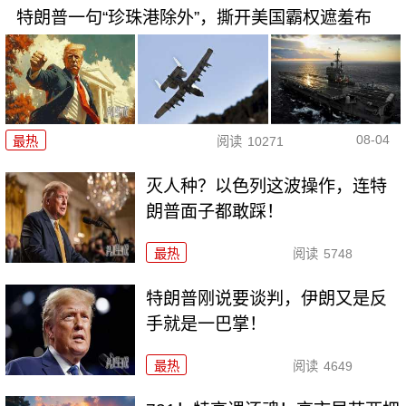
特朗普一句“珍珠港除外”，撕开美国霸权遮羞布
08-04
最热
阅读
10271
灭人种？以色列这波操作，连特
朗普面子都敢踩！
最热
阅读
5748
特朗普刚说要谈判，伊朗又是反
手就是一巴掌！
最热
阅读
4649