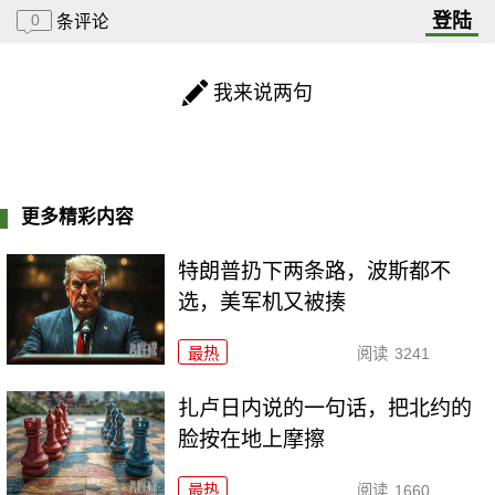
登陆
0
条评论
我来说两句
更多精彩内容
特朗普扔下两条路，波斯都不
选，美军机又被揍
最热
阅读
3241
扎卢日内说的一句话，把北约的
脸按在地上摩擦
最热
阅读
1660