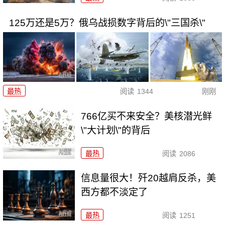
125万还是5万？俄乌战损数字背后的\"三国杀\"
最热
阅读
1344
刚刚
766亿买不来安全？美核潜光鲜
\"大计划\"的背后
最热
阅读
2086
信息量很大！歼20越肩反杀，美
西方都不淡定了
最热
阅读
1251