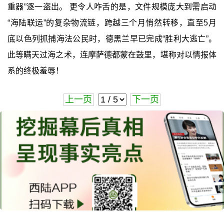
重器”逐一盗出。 更令人咋舌的是，文件规模庞大到需启动
“海陆联运”的复杂物流链，跨越三个月悄然转移，直至5月
底以色列抓捕海法公民时，德黑兰早已完成“胜利大逃亡”。
此等瞒天过海之术，连摩萨德都蒙在鼓里，堪称对以情报体
系的终极羞辱！
上一页
下一页