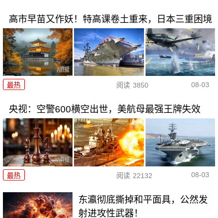
高市早苗又作妖！特高课卷土重来，日本三重困境
08-03
最热
阅读
3850
央视：空警600横空出世，美航母最强王牌失效
08-03
最热
阅读
22132
东瀛彻底撕掉和平面具，公然发
射进攻性武器！