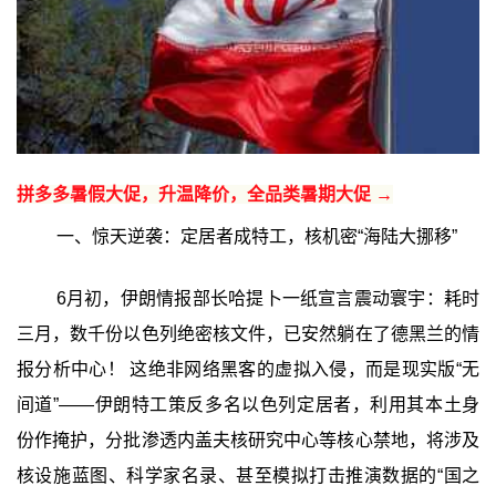
拼多多暑假大促，升温降价，全品类暑期大促 →
一、惊天逆袭：定居者成特工，核机密“海陆大挪移”
6月初，伊朗情报部长哈提卜一纸宣言震动寰宇：耗时
三月，数千份以色列绝密核文件，已安然躺在了德黑兰的情
报分析中心！ 这绝非网络黑客的虚拟入侵，而是现实版“无
间道”——伊朗特工策反多名以色列定居者，利用其本土身
份作掩护，分批渗透内盖夫核研究中心等核心禁地，将涉及
核设施蓝图、科学家名录、甚至模拟打击推演数据的“国之