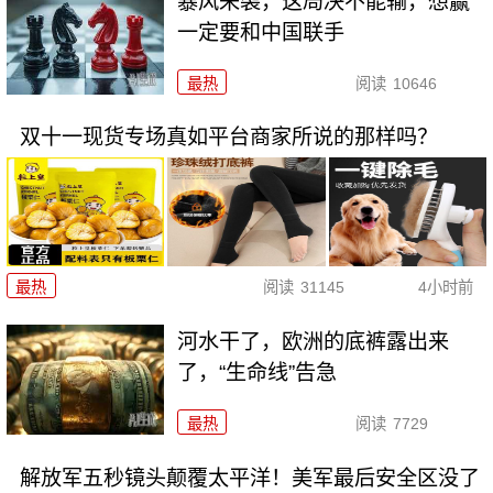
暴风来袭，这局决不能输，想赢
一定要和中国联手
最热
阅读
10646
双十一现货专场真如平台商家所说的那样吗？
最热
阅读
31145
4小时前
河水干了，欧洲的底裤露出来
了，“生命线”告急
最热
阅读
7729
解放军五秒镜头颠覆太平洋！美军最后安全区没了