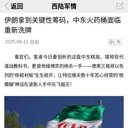
返回
西陆军情
伊朗拿到关键性筹码，中东火药桶面临
重新洗牌
小
大
2025-06-11
自由
看官们。笔者今日要剖析的这盘中东棋局，堪称现代
谍战教科书，更是地缘博弈的绝杀一手——德黑兰竟将以色
列的“核棺材板”生生掀开，让特拉维夫数十年苦心经营的“核
模糊”神话在波斯人手中灰飞烟灭！