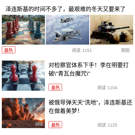
泽连斯基的时间不多了，最艰难的冬天又要来了
最热
阅读
1151
刚刚
对检察官体系下手！李在明要打
破\"青瓦台魔咒\"
最热
阅读
1104
被俄导弹天天“洗地”，泽连斯基还
在做着美梦！
最热
阅读
1125