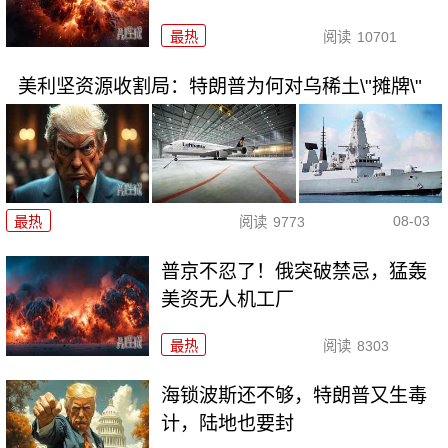
最热
阅读
10701
美利坚资源收割局：特朗普为何对乌稀土\"摊牌\"
08-03
最热
阅读
9773
普京不忍了！俄突破禁忌，猛轰
美资无人机工厂
最热
阅读
8303
海锁波斯还不够，特朗普又生毒
计，陆地也要封