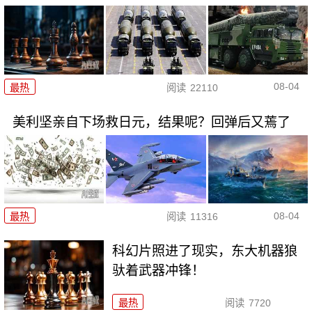
08-04
最热
阅读
22110
美利坚亲自下场救日元，结果呢？回弹后又蔫了
08-04
最热
阅读
11316
科幻片照进了现实，东大机器狼
驮着武器冲锋！
最热
阅读
7720