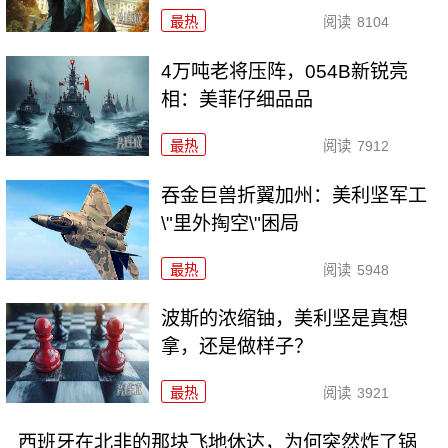
最热
阅读
8104
4万吨老将压阵，054B新锐亮
相：美菲仔细品品
最热
阅读
7912
吞金巨兽折翼加州：美利坚军工
\"里外掏空\"困局
最热
阅读
5948
波斯的浓缩铀，美利坚是真想
拿，还是做样子？
最热
阅读
3921
西班牙在北非的那块飞地休达，为何突然炸了锅