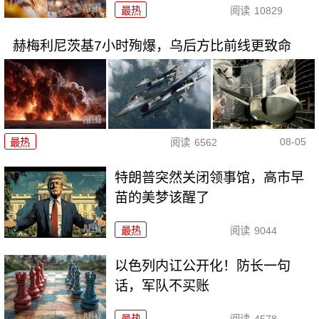
最热
阅读
10829
赫梅利尼茨基7小时殉爆，乌后方比前线更致命
08-05
最热
阅读
6562
特朗普突然关闭领事馆，高市早
苗的美梦该醒了
最热
阅读
9044
以色列内讧公开化！防长一句
话，军队不买账