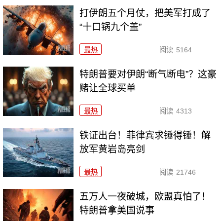
打伊朗五个月仗，把美军打成了
“十口锅九个盖”
最热
阅读
5164
特朗普要对伊朗“断气断电”？这豪
赌让全球买单
最热
阅读
4313
铁证出台！菲律宾求锤得锤！解
放军黄岩岛亮剑
最热
阅读
21746
五万人一夜破城，欧盟真怕了！
特朗普拿美国说事