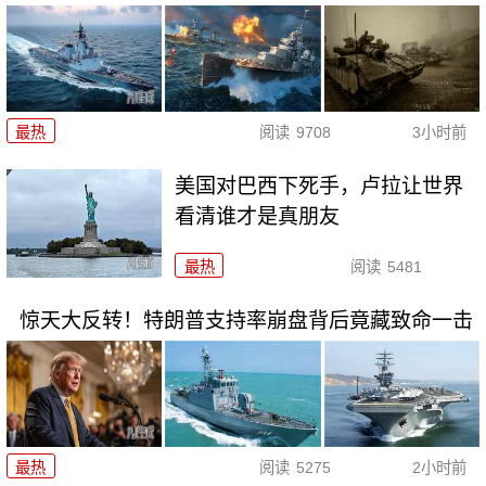
最热
阅读
9708
3小时前
美国对巴西下死手，卢拉让世界
看清谁才是真朋友
最热
阅读
5481
惊天大反转！特朗普支持率崩盘背后竟藏致命一击
最热
阅读
5275
2小时前