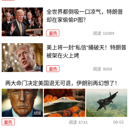
全世界都倒吸一口凉气，特朗普
却在家偷偷P图？
最热
阅读
10389
美上将一封“私信”捅破天！特朗普
被架在火上烤
最热
阅读
9058
两大命门决定美国退无可退，伊朗别再幻想了！
08-02
最热
阅读
6741