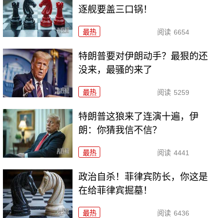
逐舰要盖三口锅！
最热
阅读
6654
特朗普要对伊朗动手？最狠的还
没来，最骚的来了
最热
阅读
5259
特朗普这狼来了连演十遍，伊
朗：你猜我信不信？
最热
阅读
4441
政治自杀！菲律宾防长，你这是
在给菲律宾掘墓！
最热
阅读
6436