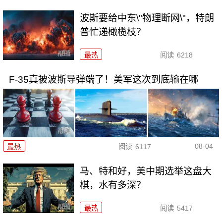
波斯要给中东\"物理断网\"，特朗
普忙递橄榄枝？
最热
阅读
6218
F-35真被波斯导弹端了！美军这次到底输在哪
08-04
最热
阅读
6117
马、特和好，美中期选举这盘大
棋，水有多深？
最热
阅读
5417