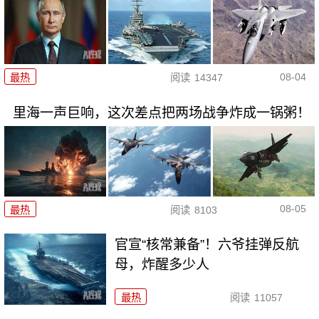
08-04
最热
阅读
14347
里海一声巨响，这次差点把两场战争炸成一锅粥！
08-05
最热
阅读
8103
官宣“核常兼备”！六爷挂弹反航
母，炸醒多少人
最热
阅读
11057