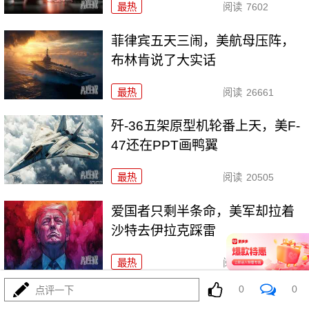
最热
阅读
7602
菲律宾五天三闹，美航母压阵，
布林肯说了大实话
最热
阅读
26661
歼-36五架原型机轮番上天，美F-
47还在PPT画鸭翼
最热
阅读
20505
爱国者只剩半条命，美军却拉着
沙特去伊拉克踩雷
最热
阅读
11754
0
0
点评一下
特朗普官宣“哈马斯缴械”，内塔尼