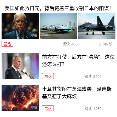
美国如此救日元，背后藏着三重收割日本的阳谋！
最热
阅读
4080
2小时前
前方在打仗，后方在“清场”，这仗
还怎么打？
最热
阅读
3402
土耳其货船在黑海遭袭，泽连斯
基又惹了大麻烦
最热
阅读
14304