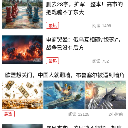
删去28字，扩军一整本！高市的
把戏骗不了东大
最热
阅读
1499
电商哭晕：俄乌互相砸\"饭碗\"，
战争已没有后方
最热
阅读
752
欧盟想关门，中国人就翻墙，布鲁塞尔被逼到墙角
最热
阅读
12125
2小时前